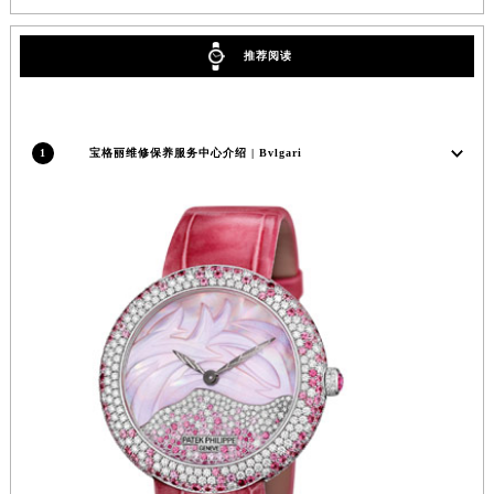
内蒙古自治区锡林郭勒盟市锡林浩特市光明街与额尔敦路交叉口宝格丽售后服务中心（需提前预约）
内蒙古自治区兴安盟市乌兰浩特市兴安大街宝格丽售后服务中心（需提前预约）
推荐阅读
山西省大同市平城区迎宾街宝格丽售后服务中心（需提前预约）
山西省晋城市城区黄华街宝格丽售后服务中心（需提前预约）
山西省晋中市榆次区顺城街宝格丽售后服务中心（需提前预约）
1
宝格丽维修保养服务中心介绍 | Bvlgari
山西省临汾市尧都区解放路宝格丽售后服务中心（需提前预约）
山西省吕梁市离石区永宁中路与建设街交叉口宝格丽售后服务中心（需提前预约）
山西省朔州市朔城区怡西路与鄯阳西街交汇处宝格丽售后服务中心（需提前预约）
山西省忻州市忻府区和平东街与七一南路交叉口宝格丽售后服务中心（需提前预约）
山西省阳泉市郊区平阳东街与新城大道交叉口宝格丽售后服务中心（需提前预约）
山西省运城市盐湖区河东街宝格丽售后服务中心（需提前预约）
山西省长治市潞州区英雄中路宝格丽售后服务中心（需提前预约）
山西省太原市迎泽区迎泽街道解放路15号亨得利名表维修授权店3楼宝格丽售后服务中心（需提前预约）
天津市和平区赤峰道136号天津国际金融中心26层2603室宝格丽售后服务中心（需提前预约）
安徽省安庆市迎江区人民路宝格丽售后服务中心（需提前预约）
安徽省蚌埠市蚌山区淮河路宝格丽售后服务中心（需提前预约）