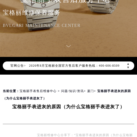
宝格丽维修保养服务
BVLGARI MAINTENANCE CENTER
2026年8月宝格丽中国区售后服务网络优化升级公告
2026年8月宝格丽全国官方售后客户服务热线：400-606-8509
▲
官网公告>
宝格丽官方全国统一服务热线400-606-8509，服务覆盖中国大陆、香港、澳门、台湾全部区域（非大陆需加拨“+86”）
▼
2026年8月宝格丽售后服务中心最新网点地址：
北京市朝阳区建国门外大街甲6号华熙国际中心写字楼D座11层1102室（北京总部）（需提前预约）
当前位置：
宝格丽手表售后维修中心
>
问题/知识/资讯
>
厦门
> 宝格丽手表进灰的原因
北京市东城区东长安街1号东方广场写字楼W3座6层602室（需提前预约）
（为什么宝格丽手表进灰了）
天津市和平区赤峰道136号天津国际金融中心写字楼26层2603室（需提前预约）
宝格丽手表进灰的原因（为什么宝格丽手表进灰了）
上海市徐汇区虹桥路3号港汇中心写字楼2座37层3705室（需提前预约）
上海市黄浦区南京东路299号宏伊国际广场写字楼8层806室（需提前预约）
南京市秦淮区中山南路1号（新街口）南京中心写字楼22层C1-1室（需提前预约）
常州市新北区龙锦路1590号现代传媒中心写字楼5号楼10层1008室（需提前预约）
宝格丽维修中心分享下：“宝格丽手表进灰的原因（为什么宝格丽