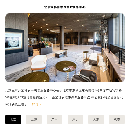
辽宁省铁岭市银州区南马路宝格丽售后服务中心（需提前预约）
北京宝格丽手表售后服务中心
辽宁省营口市站前区市府路与渤海大街交叉口宝格丽售后服务中心（需提前预约）
辽宁省沈阳市沈河区中街路137号亨得利名表维修授权店1楼宝格丽售后服务中心（需提前预约）
辽宁省沈阳市沈河区中街路83号亨得利名表维修授权店1楼宝格丽售后服务中心（需提前预约）
北京市朝阳区建国门外大街甲6号华熙国际中心D座11层1102室宝格丽售后服务中心（北京总部）（需提前预约）
北京市东城区东长安街1号王府井东方广场W3座6层602室宝格丽售后服务中心（需提前预约）
河北省保定市竞秀区朝阳北大街北国先天下宝格丽售后服务中心（需提前预约）
内蒙古自治区阿拉善盟市左旗土尔扈特大街宝格丽售后服务中心（需提前预约）
内蒙古自治区巴彦淖尔市临河区新华街宝格丽售后服务中心（需提前预约）
内蒙古自治区包头市青山区幸福路甲3号王府井百货名表维修宝格丽售后服务中心（需提前预约）
内蒙古自治区赤峰市红山区哈达街宝格丽售后服务中心（需提前预约）
北京王府井宝格丽手表售后服务中心位于北京市东城区东长安街1号东方广场写字楼
上
内蒙古自治区鄂尔多斯市东胜区伊金霍洛街宝格丽售后服务中心（需提前预约）
W3座6层602室（需提前预约），是宝格丽维修保养服务网点,中心技师均接受国际化
3
内蒙古自治区呼伦贝尔市海拉尔区中央街宝格丽售后服务中心（需提前预约）
标准的职业培训....
详情 >
职业
内蒙古自治区通辽市科尔沁区明仁大街宝格丽售后服务中心（需提前预约）
内蒙古自治区乌海市海勃湾区人民南路宝格丽售后服务中心（需提前预约）
北京
上海
广州
深圳
天津
成都
内蒙古自治区乌兰察布市集宁区恩和大街宝格丽售后服务中心（需提前预约）