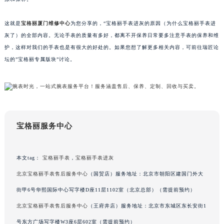
苏州市苏州工业园区星港街199号苏州中心办公楼C座22层08室（需提前预约）
这就是
宝格丽厦门维修中心
为您分享的，“宝格丽手表进灰的原因（为什么宝格丽手表进
武汉市江汉区解放大道686号世界贸易大厦38层09室（需提前预约）
灰了）的全部内容。无论手表的质量有多好，都离不开保养日常要多注意手表的保养和维
南宁市青秀区金湖路59号地王大厦12楼1224室（需提前预约）
护，这样对我们的手表也是有很大的好处的。如果您想了解更多相关内容，可前往瑞匠论
合肥市蜀山区潜山路111号万象城华润大厦B座12楼03室（需提前预约）
坛的”宝格丽专属版块”讨论。
泉州市丰泽区宝洲路729号浦西万达中心写字楼A座7楼709室（需提前预约）
青岛市南区山东路6号华润大厦B座22层04室（需提前预约）
烟台市芝罘区胜利路139号万达金融中心A座907室（需提前预约）
长春市朝阳区西安大路727号中银大厦A座(旺进大厦)18层09室（需提前预约）
贵阳市南明区都司高架桥路33号亨特国际金融中心14楼14D（需提前预约）
宝格丽服务中心
昆明市盘龙区北京路928号同德昆明广场写字楼10层06室（需提前预约）
石家庄市长安区中山东路39号勒泰中心写字楼B座13层07室（需提前预约）
本文tag：
宝格丽手表
，
宝格丽手表进灰
西安市碑林区南关正街88号华侨城长安国际中心E座6楼10室（需提前预约）
北京宝格丽手表售后服务中心
（国贸店）服务地址：北京市朝阳区建国门外大
海口市龙华区金贸东路5号海口华润大厦B座17层1707室（需提前预约）
街甲6号华熙国际中心写字楼D座11层1102室（北京总部）（需提前预约）
唐山市路南区新华东道100号万达广场写字楼A座10层1002室（需提前预约）
台州市椒江区东海大道1800号腾达中心东1幢20楼2002室（需提前预约）
北京宝格丽手表售后服务中心
（王府井店）服务地址：北京市东城区东长安街1
内蒙古自治区呼和浩特市玉泉区大学西街70号华润万象城写字楼（鄂尔多斯大厦）23层2326室（需提前预约）
号东方广场写字楼W3座6层602室（需提前预约）