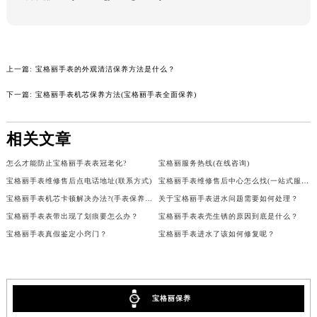
吉林省辽源市龙山区人民大街宝格丽售后服务中心（需提前预约）
吉林省梅河口市新华街道梅河大街宝格丽售后服务中心（需提前预约）
吉林省四平市铁东区紫气大路与南九经街交汇处宝格丽售后服务中心（需提前预约）
上一篇:
宝格丽手表的外观清洁保养方法是什么？
吉林省松原市宁江区五环大街宝格丽售后服务中心（需提前预约）
吉林省通化市东昌区环通乡江南大街宝格丽售后服务中心（需提前预约）
下一篇:
宝格丽手表机芯保养方法(宝格丽手表全面保养)
吉林省延边市延吉市解放路宝格丽售后服务中心（需提前预约）
辽宁省鞍山市铁东区站前街宝格丽售后服务中心（需提前预约）
相关文章
辽宁省本溪市平山区胜利路宝格丽售后服务中心（需提前预约）
怎么才能防止宝格丽手表表冠老化?
宝格丽服务热线(在线咨询)
辽宁省朝阳市双塔区新华路宝格丽售后服务中心（需提前预约）
宝格丽手表维修售后点电话地址(联系方式)
宝格丽手表维修售后中心怎么找(一站式服务，快速解决您的宝格丽手表维修问题)
辽宁省丹东市振兴区七经街宝格丽售后服务中心（需提前预约）
宝格丽手表机芯卡顿解决办法?(手表保养小技巧)
关于宝格丽手表进水问题需要如何处理？
辽宁省抚顺市新抚区东一路宝格丽售后服务中心（需提前预约）
宝格丽手表表带出现了划痕要怎么办？
宝格丽手表表壳生锈的原因到底是什么？
辽宁省阜新市海州区解放大街宝格丽售后服务中心（需提前预约）
宝格丽手表真假鉴定小窍门？
宝格丽手表进水了该如何修复呢？
辽宁省葫芦岛市连山区中央路宝格丽售后服务中心（需提前预约）
辽宁省锦州市古塔区中央大街宝格丽售后服务中心（需提前预约）
辽宁省辽阳市白塔区新运大街宝格丽售后服务中心（需提前预约）
宝格丽保养
辽宁省盘锦市兴隆台区石油大街宝格丽售后服务中心（需提前预约）