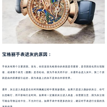
福州市鼓楼区五四路128-1号恒力城写字楼15层03室（需提前预约）
成都市锦江区人民东路6号SAC东原中心写字楼24层2406B室（需提前预约）
重庆市江北区观音桥步行街2号融恒时代广场写字楼9层902室（需提前预约）
长沙市芙蓉区定王台街道建湘路393号世茂环球金融中心写字楼（芙蓉广场）10层13室（需提前预约）
郑州市二七区铭功路10号华润大厦写字楼29层2905室（需提前预约）
太原市迎泽区解放路15号亨得利名表服务中心（品牌授权店）3层整层（需提前预约）
沈阳市沈河区中街路137号亨得利名表服务中心（品牌授权店）1层整层（需提前预约）
沈阳市沈河区中街路83号亨得利名表服务中心（品牌授权店）1层整层（需提前预约）
宝格丽手表进灰的原因：
乌鲁木齐市天山区红山路26号时代广场（CCMALL）C座17层17-B（需提前预约）
温州市鹿城区锦绣路1067号置信广场10层1015室（需提前预约）
手表灰有两个主要原因。首先，你应该首先检查你的表面是否紧密，是否因老化而出现裂
哈尔滨市道里区友谊西路600号富力中心T2座写字楼29层03室（需提前预约）
缝，或者整个表壳（圆圈）是否松动。因为手表关闭不好，水通常会进入灰中。第二个原
因是由内部磨损引起的，因为表盘上的灰不是来自外部世界。
大连市中山区人民路15号国际金融大厦7层G室（需提前预约）
佛山市禅城区季华五路57号万科金融中心C座12层1205室（需提前预约）
通常，灰尘进入表盘是在长时间佩戴过程中逐渐渗透的。如果只是进入微妙的灰尘，你可
东莞市东城街道鸿福东路1号民盈国贸中心T1写字楼9层907室（需提前预约）
以忽略它，而不影响行走时间。如果有一定量的灰尘进入表盘，你需要注意，因为灰尘很
无锡市梁溪区人民中路139号恒隆广场写字楼1座11层1104室（需提前预约）
可能会导致运动卡住，不允许行走。如果手表中有更多的灰尘，建议对手表进行全面的洗
南通市崇川区工农路57号圆融广场写字楼16层1603室（需提前预约）
涤和保养。