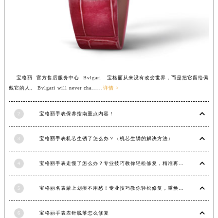
安徽省亳州市谯城区魏武大道宝格丽售后服务中心（需提前预约）
安徽省池州市贵池区长江路宝格丽售后服务中心（需提前预约）
安徽省滁州市琅琊区南谯北路宝格丽售后服务中心（需提前预约）
安徽省阜阳市颍州区颍州北路宝格丽售后服务中心（需提前预约）
安徽省淮北市相山区淮海路宝格丽售后服务中心（需提前预约）
安徽省淮南市田家庵区国庆中路宝格丽售后服务中心（需提前预约）
宝格丽 官方售后服务中心 Bvlgari 宝格丽从来没有改变世界，而是把它留给佩
戴它的人。 Bvlgari will never cha......
详情 >
安徽省黄山市屯溪区黄山西路宝格丽售后服务中心（需提前预约）
安徽省六安市金安区解放中路宝格丽售后服务中心（需提前预约）
2
宝格丽手表保养指南重点内容！
安徽省马鞍山市雨山区湖南西路宝格丽售后服务中心（需提前预约）
安徽省宿州市埇桥区人民中路宝格丽售后服务中心（需提前预约）
3
宝格丽手表机芯生锈了怎么办？（机芯生锈的解决方法）
安徽省铜陵市铜官区石城大道宝格丽售后服务中心（需提前预约）
安徽省芜湖市镜湖区中山路步行街宝格丽售后服务中心（需提前预约）
4
宝格丽手表走慢了怎么办？专业技巧教你轻松修复，精准再现时间魅力
安徽省宣城市宣州区叠嶂西路宝格丽售后服务中心（需提前预约）
福建省龙岩市新罗区九一南路宝格丽售后服务中心（需提前预约）
5
宝格丽名表蒙上划痕不用愁！专业技巧教你轻松修复，重焕奢华光彩
福建省南平市建阳区人民西路宝格丽售后服务中心（需提前预约）
6
宝格丽手表表针脱落怎么修复
福建省宁德市蕉城区天湖东路宝格丽售后服务中心（需提前预约）