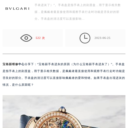
手表进灰了）”。手表盘是指手表上的刻度盘，用于显示相关数
徐州市鼓楼区淮海东路29号苏宁广场IFC国际金融中心写字楼35层3508室（需提前预约）
据，是佩戴者最直接使用和观察手表行走时功能是否良好的部
扬州市邗江区国展路29号星耀天地写字楼1号楼18层1803室（需提前预约）
分。手表盘的清洁度可以直接影响…
盐城市盐都区世纪大道5号盐城金融城写字楼1号楼16层1604室（需提前预约）
泰州市海陵区永定东路399号置地商务中心东塔写字楼（华润万象城）17层1706室（需提前预约）

宁波市江北区大闸南路500号来福士广场办公楼20层2009室（需提前预约）
522 次
2023-06-25
杭州市上城区钱江路1366号华润大厦写字楼A座5层503-5室（需提前预约）
金华市金东区东市南街777号金华万达广场写字楼4号楼22层2209室（需提前预约）
绍兴市越城区胜利东路379号世茂天际中心写字楼8层805室（需提前预约）
宝格丽维修
中心
分享下：“宝格丽手表进灰的原因（为什么宝格丽手表进灰了）”。手表盘
嘉兴市南湖区广益路705号嘉兴世界贸易中心写字楼A座13层1304室（需提前预约）
是指手表上的刻度盘，用于显示相关数据，是佩戴者最直接使用和观察手表行走时功能是
南昌市红谷滩新区红谷中大道998号绿地双子塔（中央广场）A1座办公楼14层07室（需提前预约）
否良好的部分。手表盘的清洁度可以直接影响佩戴者的爱和情绪。如果手表盘出现进灰的
情况，是什么原因呢？
济南市历下区经十路11111号华润中心写字楼（万象城）15层1508室（需提前预约）
广州市天河区天河路230号万菱汇国际中心写字楼A塔7层704室（需提前预约）
广州市越秀区环市东路371-375号世界贸易中心大厦南塔写字楼15层07室（需提前预约）
深圳市罗湖区深南东路5001号华润大厦写字楼17层1701室（需提前预约）
惠州市惠城区江北文昌一路7号华贸大厦写字楼1座30层05室（需提前预约）
厦门市思明区湖滨东路95号华润大厦写字楼B座11层1104室（需提前预约）