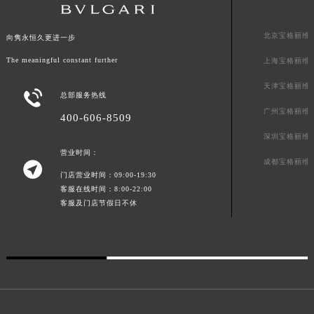
山东省威海市环翠区新威海路89号振华商厦一楼名表维修宝格丽售后服务中心（需提前预约）
山东省潍坊市奎文区东风东街宝格丽售后服务中心（需提前预约）
北京宝格丽维
向隽永恒久更进一步
山东省枣庄市滕州市北辛路与善国路交叉口宝格丽售后服务中心（需提前预约）
The meaningful constant further
上海宝格丽维
山东省淄博市张店区金晶大道宝格丽售后服务中心（需提前预约）
天津宝格丽维
上海市黄浦区南京东路299号宏伊国际广场写字楼8层806室宝格丽售后服务中心（需提前预约）

总部服务热线
广州宝格丽维
上海市徐汇区虹桥路3号港汇中心2座37层3705室宝格丽售后服务中心（需提前预约）
400-606-8509
浙江省杭州市上城区钱江路1366号华润大厦A座5层503-5室宝格丽售后服务中心（需提前预约）
深圳宝格丽维
浙江省湖州市吴兴区劳动路宝格丽售后服务中心（需提前预约）
营业时间：
成都宝格丽维

浙江省嘉兴市南湖区广益路705号嘉兴世界贸易中心A座13层1304室宝格丽售后服务中心（需提前预约）
门店营业时间：09:00-19:30
客服在线时间：8:00-22:00
浙江省金华市金东区东市南街777号金华万达广场4号楼22楼2209室宝格丽售后服务中心（需提前预约）
客服及门店节假日不休
浙江省丽水市莲都区解放街宝格丽售后服务中心（需提前预约）
浙江省宁波市江北区大闸南路500号来福士广场办公楼20层2009室宝格丽售后服务中心（需提前预约）
浙江省衢州市柯城区上街宝格丽售后服务中心（需提前预约）
浙江省绍兴市越城区胜利东路379号世茂天际中心写字楼8层805室宝格丽售后服务中心（需提前预约）
浙江省舟山市定海区解放东路宝格丽售后服务中心（需提前预约）
澳门特别行政区大堂区议事亭前地（新马路）宝格丽售后服务中心（需提前预约）