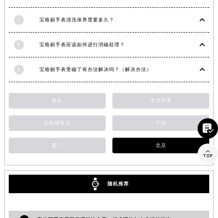
福建省莆田市城厢区霞林街道荔华东大道宝格丽售后服务中心（需提前预约）
7
宝格丽手表清洗保养需要多久？
福建省三明市三元区东乾二路宝格丽售后服务中心（需提前预约）
福建省漳州市龙文区步港路宝格丽售后服务中心（需提前预约）
8
宝格丽手表应该如何进行消磁处理？
江苏省常州市新北区龙锦路1590号现代传媒中心5号楼10层1008室宝格丽售后服务中心（需提前预约）
江苏省淮安市清江浦区淮海北路宝格丽售后服务中心（需提前预约）
9
宝格丽手表受磁了有办法解决吗？（解决办法）
江苏省连云港市海州区通灌北路宝格丽售后服务中心（需提前预约）
江苏省南京市秦淮区中山南路1号南京中心22层22-C1-C3室宝格丽售后服务中心（需提前预约）
包头
雷达手表
江苏省宿迁市宿城区西湖路宝格丽售后服务中心（需提前预约）
江苏省泰州市海陵区永定东路399号置地商务中心东塔（华润万象城）17层1706室宝格丽售后服务中心（需提前预约）
宝格丽售后
宁波

江苏省徐州市鼓楼区淮海东路29号苏宁广场IFC国际金融中心35层3508室宝格丽售后服务中心（需提前预约）
厦门
北京
江苏省盐城市盐都区世纪大道5号盐城金融城写字楼1号楼16层1604室宝格丽售后服务中心（需提前预约）

江苏省扬州市邗江区国展路29号星耀天地写字楼1号楼18层1803室宝格丽售后服务中心（需提前预约）
江苏省镇江市京口区中山东路宝格丽售后服务中心（需提前预约）
随机推荐
江西省抚州市临川区赣东大道宝格丽售后服务中心（需提前预约）
江西省赣州市章贡区文清路宝格丽售后服务中心（需提前预约）
江西省吉安市吉州区井冈山大道宝格丽售后服务中心（需提前预约）