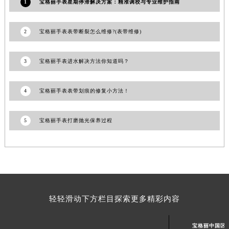
1
宝格丽手表星期停滞解决方案：精准调校与专业维护指南
江西省景德镇市珠山区珠山中路宝格丽售后服务中心（需提前预约）
江西省九江市浔阳区浔阳路宝格丽售后服务中心（需提前预约）
2
宝格丽手表表带断裂怎么维修?(表带维修)
江西省南昌市红谷滩新区红谷中大道998号绿地双子塔（中央广场）A1座办公楼14层1407室宝格丽售后服务中心（需提前预约）
江西省萍乡市安源区萍安北大道与康庄路交叉口宝格丽售后服务中心（需提前预约）
3
宝格丽手表进水解决方法你知道吗？
江西省上饶市信州区滨江西路宝格丽售后服务中心（需提前预约）
江西省新余市渝水区北湖西路宝格丽售后服务中心（需提前预约）
4
宝格丽手表表带划痕的修复小方法！
江西省宜春市袁州区中山中路宝格丽售后服务中心（需提前预约）
江西省鹰潭市月湖区胜利东路宝格丽售后服务中心（需提前预约）
5
宝格丽手表打磨抛光保养过程
山东省德州市德城区东风中路宝格丽售后服务中心（需提前预约）
山东省东营市东营区济南路宝格丽售后服务中心（需提前预约）
山东省济南市历下区经十路11111号华润中心写字楼（万象城）15层1508室宝格丽售后服务中心（需提前预约）
山东省济宁市任城区太白楼路宝格丽售后服务中心（需提前预约）
山东省莱芜市文化南路8号银座商城名表维修一楼名表维修宝格丽售后服务中心（需提前预约）
山东省临沂市兰山区解放路宝格丽售后服务中心（需提前预约）
轻轻滑动下方栏目探索更多精彩内容
山东省日照市东港区烟台路宝格丽售后服务中心（需提前预约）
山东省泰安市泰山区财源街道泰山大街宝格丽售后服务中心（需提前预约）
宝格丽中国区