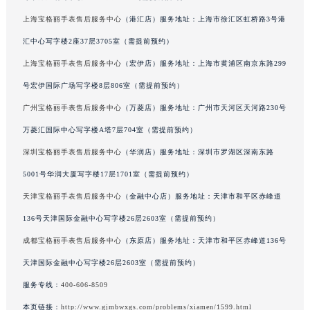
甘肃省兰州市七里河区西津西路16号兰州中心写字楼21层2102室（需提前预约）
上海宝格丽手表售后服务中心
（港汇店）服务地址：上海市徐汇区虹桥路3号港
重庆市解放碑渝中区民权路28号英利国际金融中心写字楼20层01室（需提前预约）
汇中心写字楼2座37层3705室（需提前预约）
黑龙江省大庆市萨尔图区会战大街宝格丽售后服务中心（需提前预约）
上海宝格丽手表售后服务中心
（宏伊店）服务地址：上海市黄浦区南京东路299
黑龙江省鹤岗市向阳区红军路宝格丽售后服务中心（需提前预约）
号宏伊国际广场写字楼8层806室（需提前预约）
黑龙江省黑河市爱辉区中央街宝格丽售后服务中心（需提前预约）
广州宝格丽手表售后服务中心
（万菱店）服务地址：广州市天河区天河路230号
黑龙江省鸡西市鸡冠区红军路宝格丽售后服务中心（需提前预约）
黑龙江省佳木斯市向阳区长安路宝格丽售后服务中心（需提前预约）
万菱汇国际中心写字楼A塔7层704室（需提前预约）
黑龙江省牡丹江市东安区太平路宝格丽售后服务中心（需提前预约）
深圳宝格丽手表售后服务中心
（华润店）服务地址：深圳市罗湖区深南东路
黑龙江省七台河市桃山区大同街宝格丽售后服务中心（需提前预约）
5001号华润大厦写字楼17层1701室（需提前预约）
黑龙江省齐齐哈尔市龙沙区龙华路宝格丽售后服务中心（需提前预约）
天津宝格丽手表售后服务中心
（金融中心店）服务地址：天津市和平区赤峰道
黑龙江省双鸭山市尖山区新兴大街宝格丽售后服务中心（需提前预约）
136号天津国际金融中心写字楼26层2603室（需提前预约）
黑龙江省绥化市北林区新华街与康庄路交叉口宝格丽售后服务中心（需提前预约）
成都宝格丽手表售后服务中心
（东原店）服务地址：天津市和平区赤峰道136号
黑龙江省伊春市伊美区通河路宝格丽售后服务中心（需提前预约）
天津国际金融中心写字楼26层2603室（需提前预约）
吉林省白城市洮北区明仁南街宝格丽售后服务中心（需提前预约）
吉林省白山市浑江区浑江大街宝格丽售后服务中心（需提前预约）
服务专线：
400-606-8509
吉林省吉林市船营区河南街宝格丽售后服务中心（需提前预约）
本页链接：
http://www.gjmbwxgs.com/problems/xiamen/1599.html