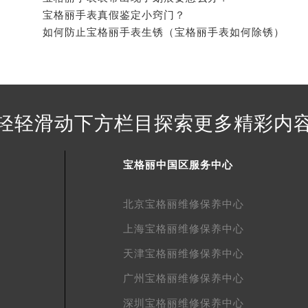
得利名表维修授权店1楼宝格丽售后服务中心（需提前预约）
宝格丽手表真假鉴定小窍门？
得利名表维修授权店1楼宝格丽售后服务中心（需提前预约）
如何防止宝格丽手表生锈（宝格丽手表如何除锈）
国际中心D座11层1102室宝格丽售后服务中心（北京总部）（
广场W3座6层602室宝格丽售后服务中心（需提前预约）
先天下宝格丽售后服务中心（需提前预约）
特大街宝格丽售后服务中心（需提前预约）
轻轻滑动下方栏目探索更多精彩内
街宝格丽售后服务中心（需提前预约）
3号王府井百货名表维修宝格丽售后服务中心（需提前预约）
格丽售后服务中心（需提前预约）
宝格丽中国区服务中心
霍洛街宝格丽售后服务中心（需提前预约）
央街宝格丽售后服务中心（需提前预约）
北京宝格丽维修保养中心
街宝格丽售后服务中心（需提前预约）
上海宝格丽维修保养中心
路宝格丽售后服务中心（需提前预约）
天津宝格丽维修保养中心
大街宝格丽售后服务中心（需提前预约）
广州宝格丽维修保养中心
市光明街与额尔敦路交叉口宝格丽售后服务中心（需提前预约）
安大街宝格丽售后服务中心（需提前预约）
深圳宝格丽维修保养中心