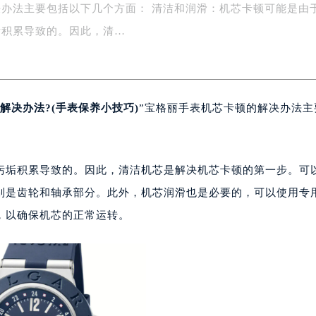
办法主要包括以下几个方面： 清洁和润滑：机芯卡顿可能是由
字楼1号楼16层1604室（需提前预约）
务中心东塔写字楼（华润万象城）17层1706室（需提前预约）
垢积累导致的。因此，清…
场办公楼20层2009室（需提前预约）
写字楼A座5层503-5室（需提前预约）
广场写字楼4号楼22层2209室（需提前预约）
解决办法?(手表保养小技巧)
”宝格丽手表机芯卡顿的解决办法主
际中心写字楼8层805室（需提前预约）
易中心写字楼A座13层1304室（需提前预约）
绿地双子塔（中央广场）A1座办公楼14层07室（需提前预约）
心写字楼（万象城）15层1508室（需提前预约）
污垢积累导致的。因此，清洁机芯是解决机芯卡顿的第一步。可
际中心写字楼A塔7层704室（需提前预约）
别是齿轮和轴承部分。此外，机芯润滑也是必要的，可以使用专
世界贸易中心大厦南塔写字楼15层07室（需提前预约）
，以确保机芯的正常运转。
厦写字楼17层1701室（需提前预约）
厦写字楼1座30层05室（需提前预约）
字楼B座11层1104室（需提前预约）
写字楼15层03室（需提前预约）
心写字楼24层2406B室（需提前预约）