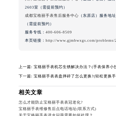
吉林省四平市铁东区紫气大路与南九
2603室（需提前预约）
吉林省松原市宁江区五环大街宝格丽
成都宝格丽手表售后服务中心
（东原店）服务地址
吉林省通化市东昌区环通乡江南大街
（需提前预约）
吉林省延边市延吉市解放路宝格丽售
服务专线：
400-606-8509
辽宁省鞍山市铁东区站前街宝格丽售
辽宁省本溪市平山区胜利路宝格丽售
本页链接：
http://www.gjmbwxgs.com/problems/
辽宁省朝阳市双塔区新华路宝格丽售
辽宁省丹东市振兴区七经街宝格丽售
辽宁省抚顺市新抚区东一路宝格丽售
上一篇:
宝格丽手表机芯生锈解决办法？(手表保养小技
辽宁省阜新市海州区解放大街宝格丽
下一篇:
宝格丽手表表盘摔碎了怎么更换?(轻松更换手
辽宁省葫芦岛市连山区中央路宝格丽
辽宁省锦州市古塔区中央大街宝格丽
辽宁省辽阳市白塔区新运大街宝格丽
相关文章
辽宁省盘锦市兴隆台区石油大街宝格
怎么才能防止宝格丽手表表冠老化?
辽宁省铁岭市银州区南马路宝格丽售
宝格丽手表维修售后点电话地址(联系方式)
辽宁省营口市站前区市府路与渤海大
关于宝格丽手表进水问题需要如何处理？