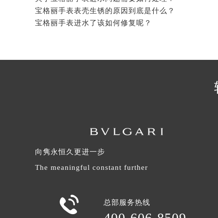
辽宁省沈阳市沈河区中街路137号亨
宝格丽手表表壳生锈的原因到底是什么？
辽宁省沈阳市沈河区中街路83号亨
宝格丽手表进水了该如何修复呢？
北京市朝阳区建国门外大街甲6号华熙
北京市东城区东长安街1号王府井东方
河北省保定市竞秀区朝阳北大街北国
内蒙古自治区阿拉善盟市左旗土尔扈
内蒙古自治区巴彦淖尔市临河区新华
内蒙古自治区包头市青山区幸福路甲
内蒙古自治区赤峰市红山区哈达街宝
内蒙古自治区鄂尔多斯市东胜区伊金
内蒙古自治区呼伦贝尔市海拉尔区中
向隽永恒久更进一步
内蒙古自治区通辽市科尔沁区明仁大
The meaningful constant further
内蒙古自治区乌海市海勃湾区人民南
内蒙古自治区乌兰察布市集宁区恩和
内蒙古自治区锡林郭勒盟市锡林浩特

总部服务热线
内蒙古自治区兴安盟市乌兰浩特市兴
400-606-8509