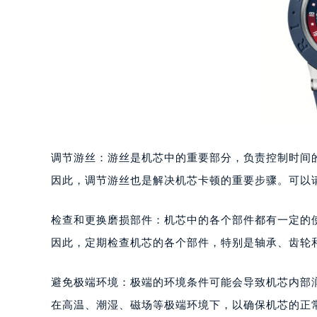
重庆市江北区观音桥步行街2号融恒时
长沙市芙蓉区定王台街道建湘路393
郑州市二七区铭功路10号华润大厦写字
太原市迎泽区解放路15号亨得利名
沈阳市沈河区中街路137号亨得利名
沈阳市沈河区中街路83号亨得利名
乌鲁木齐市天山区红山路26号时代广场
温州市鹿城区锦绣路1067号置信广场
调节游丝：游丝是机芯中的重要部分，负责控制时间
哈尔滨市道里区友谊西路600号富力中
因此，调节游丝也是解决机芯卡顿的重要步骤。可以
大连市中山区人民路15号国际金融大
佛山市禅城区季华五路57号万科金融中
检查和更换磨损部件：机芯中的各个部件都有一定的
东莞市东城街道鸿福东路1号民盈国贸
因此，定期检查机芯的各个部件，特别是轴承、齿轮
无锡市梁溪区人民中路139号恒隆广场
南通市崇川区工农路57号圆融广场写字
避免极端环境：极端的环境条件可能会导致机芯内部
苏州市苏州工业园区星港街199号苏州
在高温、潮湿、磁场等极端环境下，以确保机芯的正
武汉市江汉区解放大道686号世界贸易