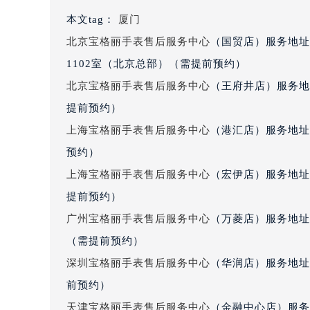
黑龙江省大庆市萨尔图区会战大街宝
本文tag：
厦门
黑龙江省鹤岗市向阳区红军路宝格丽
北京宝格丽手表售后服务中心
（国贸店）服务地址
黑龙江省黑河市爱辉区中央街宝格丽
1102室（北京总部）（需提前预约）
黑龙江省鸡西市鸡冠区红军路宝格丽
北京宝格丽手表售后服务中心
（王府井店）服务地
黑龙江省佳木斯市向阳区长安路宝格
黑龙江省牡丹江市东安区太平路宝格
提前预约）
黑龙江省七台河市桃山区大同街宝格
上海宝格丽手表售后服务中心
（港汇店）服务地址
黑龙江省齐齐哈尔市龙沙区龙华路宝
预约）
黑龙江省双鸭山市尖山区新兴大街宝
上海宝格丽手表售后服务中心
（宏伊店）服务地址
黑龙江省绥化市北林区新华街与康庄
提前预约）
黑龙江省伊春市伊美区通河路宝格丽
广州宝格丽手表售后服务中心
（万菱店）服务地址
吉林省白城市洮北区明仁南街宝格丽
（需提前预约）
吉林省白山市浑江区浑江大街宝格丽
吉林省吉林市船营区河南街宝格丽售
深圳宝格丽手表售后服务中心
（华润店）服务地址：
吉林省辽源市龙山区人民大街宝格丽
前预约）
吉林省梅河口市新华街道梅河大街宝
天津宝格丽手表售后服务中心
（金融中心店）服务