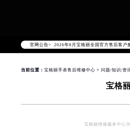
2026年8月宝格丽中国区售后服务
2026年8月宝格丽全国官方售后客户服务热
官网公告>
宝格丽官方全国统一服务热线400-6
2026年8月宝格丽售后服务中心最新
北京市朝阳区建国门外大街甲6号华熙
北京市东城区东长安街1号东方广场写
当前位置：
宝格丽手表售后维修中心
>
问题/知识/资
天津市和平区赤峰道136号天津国际金
宝格丽
上海市徐汇区虹桥路3号港汇中心写字楼
上海市黄浦区南京东路299号宏伊国
南京市秦淮区中山南路1号（新街口）
常州市新北区龙锦路1590号现代传媒
徐州市鼓楼区淮海东路29号苏宁广场I
宝格丽维修服务中心为
扬州市邗江区国展路29号星耀天地写字