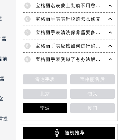
5
宝格丽名表蒙上划痕不用愁！专业技巧教你轻松修复，重焕奢华光彩
层
6
宝格丽手表表针脱落怎么修复
7
宝格丽手表清洗保养需要多久？
（需
8
宝格丽手表应该如何进行消磁处理？
提前
9
宝格丽手表受磁了有办法解决吗？（解决办法）
（需
雷达手表
宝格丽售后
北京
包头
室
宁波
厦门
需提
随机推荐