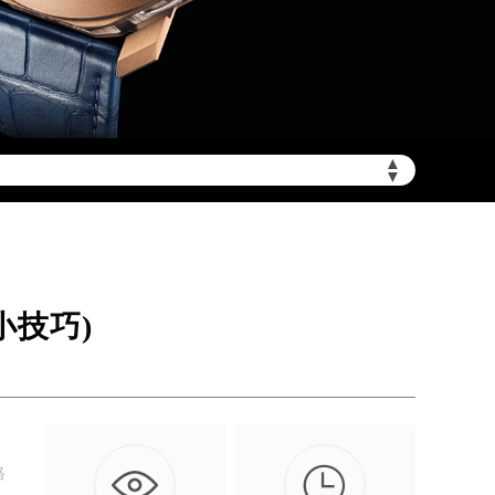
▲
需加拨“+86”）
▼
小技巧)

格