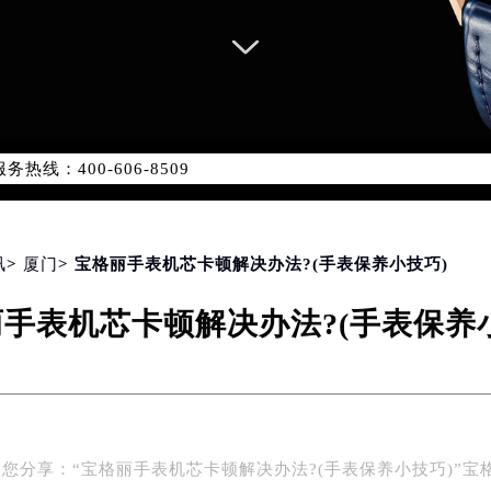
网络优化升级公告
线：400-606-8509
06-8509，服务覆盖中国大陆、香港、澳门、台湾全部区域（非大陆
网点地址：
国际中心写字楼D座11层1102室（北京总部）（需提前预约）
字楼W3座6层602室（需提前预约）
讯
>
厦门
> 宝格丽手表机芯卡顿解决办法?(手表保养小技巧)
融中心写字楼26层2603室（需提前预约）
手表机芯卡顿解决办法?(手表保养
2座37层3705室（需提前预约）
际广场写字楼8层806室（需提前预约）
南京中心写字楼22层C1-1室（需提前预约）
中心写字楼5号楼10层1008室（需提前预约）
FC国际金融中心写字楼35层3508室（需提前预约）
您分享：“宝格丽手表机芯卡顿解决办法?(手表保养小技巧)”宝
楼1号楼18层1803室（需提前预约）