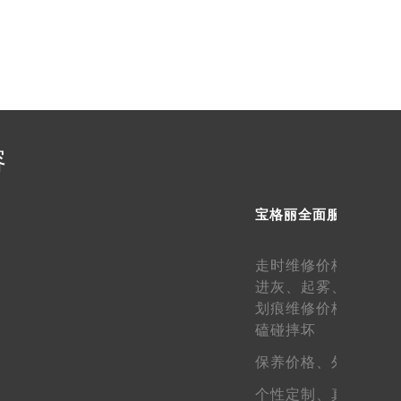
需提前预约）
容
宝格丽全面服务
走时维修价格、
走快
进灰、
起雾、
生锈维
划痕维修价格、
表壳
磕碰摔坏
保养价格、
外观维护
个性定制、
真假鉴定