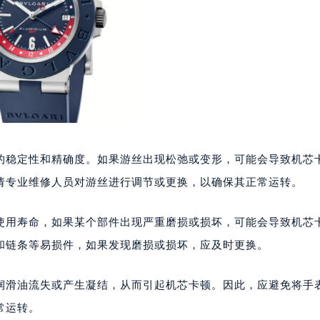
代广场写字楼9层902室（需提前预约）
号世茂环球金融中心写字楼（芙蓉广场）10层13室（需提前预约
楼29层2905室（需提前预约）
表服务中心（品牌授权店）3层整层（需提前预约）
表服务中心（品牌授权店）1层整层（需提前预约）
表服务中心（品牌授权店）1层整层（需提前预约）
（CCMALL）C座17层17-B（需提前预约）
10层1015室（需提前预约）
的稳定性和精确度。如果游丝出现松弛或变形，可能会导致机芯
心T2座写字楼29层03室（需提前预约）
请专业维修人员对游丝进行调节或更换，以确保其正常运转。
厦7层G室（需提前预约）
心C座12层1205室（需提前预约）
使用寿命，如果某个部件出现严重磨损或损坏，可能会导致机芯
中心T1写字楼9层907室（需提前预约）
和链条等易损件，如果发现磨损或损坏，应及时更换。
写字楼1座11层1104室（需提前预约）
楼16层1603室（需提前预约）
润滑油流失或产生凝结，从而引起机芯卡顿。因此，应避免将手
中心办公楼C座22层08室（需提前预约）
常运转。
大厦38层09室（需提前预约）