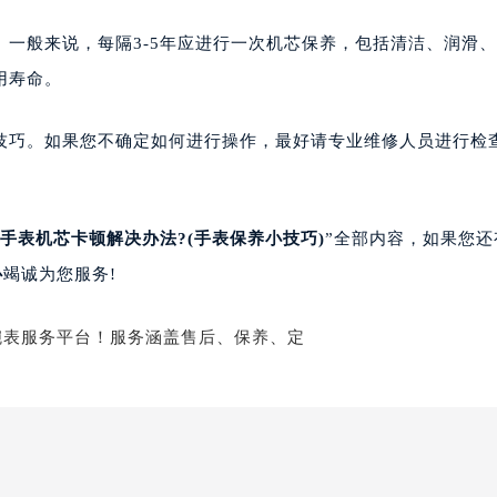
楼1224室（需提前预约）
一般来说，每隔3-5年应进行一次机芯保养，包括清洁、润滑
大厦B座12楼03室（需提前预约）
心写字楼A座7楼709室（需提前预约）
用寿命。
2层04室（需提前预约）
心A座907室（需提前预约）
技巧。如果您不确定如何进行操作，最好请专业维修人员进行检
A座(旺进大厦)18层09室（需提前预约）
国际金融中心14楼14D（需提前预约）
广场写字楼10层06室（需提前预约）
手表机芯卡顿解决办法?(手表保养小技巧)
”全部内容，如果您还
心写字楼B座13层07室（需提前预约）
心
竭诚为您服务!
安国际中心E座6楼10室（需提前预约）
B座17层1707室（需提前预约）
写字楼A座10层1002室（需提前预约）
心东1幢20楼2002室（需提前预约）
街70号华润万象城写字楼（鄂尔多斯大厦）23层2326室（需
州中心写字楼21层2102室（需提前预约）
国际金融中心写字楼20层01室（需提前预约）