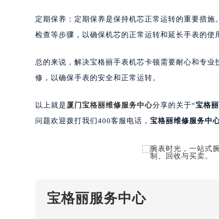
南宁市青秀区金湖路59号地王大厦12
定期保养：定期保养是保持机芯正常运转的重要措施。
合肥市蜀山区潜山路111号万象城华润
泉州市丰泽区宝洲路729号浦西万达中
检查等步骤，以确保机芯的正常运转和延长手表的使
青岛市南区山东路6号华润大厦B座2
烟台市芝罘区胜利路139号万达金融中
总的来说，解决宝格丽手表机芯卡顿需要耐心和专业
长春市朝阳区西安大路727号中银大厦
修，以确保手表的安全和正常运转。
贵阳市南明区都司高架桥路33号亨特
昆明市盘龙区北京路928号同德昆明
以上就是
厦门
宝格丽维修服务中心
分享的关于“
宝格丽
石家庄市长安区中山东路39号勒泰中
问题欢迎拨打我们400客服电话，
宝格丽维修服务中
西安市碑林区南关正街88号华侨城长
海口市龙华区金贸东路5号海口华润大厦
唐山市路南区新华东道100号万达广场
台州市椒江区东海大道1800号腾达中
内蒙古自治区呼和浩特市玉泉区大学西
宝格丽服务中心
甘肃省兰州市七里河区西津西路16号兰
重庆市解放碑渝中区民权路28号英利