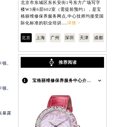
北京市东城区东长安街1号东方广场写字
徐汇区虹桥
楼W3座6层602室（需提前预约），是宝
3705室
）
格丽维修保养服务网点,中心技师均接受国
养服务网点
际化标准的职业培训....
详情 >
职业培训...
北京
上海
广州
深圳
天津
成都
推荐阅读
卡顿。
1
宝格丽维修保养服务中心介绍 | Bvlgari
卡顿。
表暴露