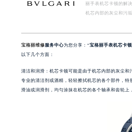
丽手表机芯卡顿的解决
盐城市盐都区世纪大道5号盐城金融城写
泰州市海陵区永定东路399号置地商
机芯内部的灰尘和污
宁波市江北区大闸南路500号来福士广
杭州市上城区钱江路1366号华润大厦
金华市金东区东市南街777号金华万达
宝格丽维修
服务中心
为您分享：“
宝格丽手表机芯卡顿
绍兴市越城区胜利东路379号世茂天
嘉兴市南湖区广益路705号嘉兴世界贸
以下几个方面：
南昌市红谷滩新区红谷中大道998号
济南市历下区经十路11111号华润中
清洁和润滑：机芯卡顿可能是由于机芯内部的灰尘和
广州市天河区天河路230号万菱汇国
专业的清洁剂或酒精，轻轻擦拭机芯的各个部件，特
广州市越秀区环市东路371-375号
滑油或润滑剂，均匀涂抹在机芯的各个轴承和齿轮上
深圳市罗湖区深南东路5001号华润大
惠州市惠城区江北文昌一路7号华贸大
厦门市思明区湖滨东路95号华润大厦写
福州市鼓楼区五四路128-1号恒力城
成都市锦江区人民东路6号SAC东原中