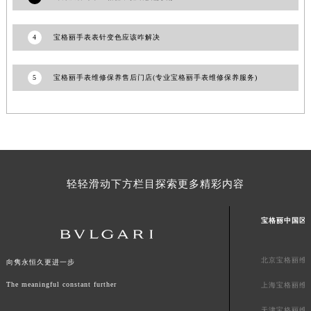
澳门特别行政区风顺堂区南湾大马路宝格丽售后服务中心（需提前预约）
澳门特别行政区花地玛堂区关闸广场宝格丽售后服务中心（需提前预约）
4
宝格丽手表表针变色应该咋解决
澳门特别行政区花王堂区大三巴商圈宝格丽售后服务中心（需提前预约）
澳门特别行政区嘉模堂区官也街宝格丽售后服务中心（需提前预约）
5
宝格丽手表维修保养售后门店(专业宝格丽手表维修保养服务)
澳门省路氹城市金光大道宝格丽售后服务中心（需提前预约）
澳门特别行政区望德堂区塔石广场宝格丽售后服务中心（需提前预约）
福建省福州市鼓楼区五四路128-1号恒力城写字楼15层03室宝格丽售后服务中心（需提前预约）
福建省厦门市思明区湖滨东路95号万象城华润大厦B座11层1104室宝格丽售后服务中心（需提前预约）
广东省潮州市潮安区新风路与潮汕路交汇处宝格丽售后服务中心（需提前预约）
轻轻滑动下方栏目探索更多精彩内容
广东省广州市天河区天河路230号万菱汇国际中心A塔7层704室宝格丽售后服务中心（需提前预约）
广东省广州市越秀区环市东路371-375号世界贸易中心大厦南塔15层1507室宝格丽售后服务中心（需提前预约）
宝格丽中国区
广东省河源市源城区越王大道宝格丽售后服务中心（需提前预约）
广东省惠州市惠城区江北文昌一路7号华贸大厦1座30层3005室宝格丽售后服务中心（需提前预约）
北京宝格丽维
向隽永恒久更进一步
广东省江门市蓬江区广场西路宝格丽售后服务中心（需提前预约）
The meaningful constant further
上海宝格丽维
广东省揭阳市榕城进贤门步行街宝格丽售后服务中心（需提前预约）
广东省茂名市电白区水东街道迎宾大道宝格丽售后服务中心（需提前预约）
天津宝格丽维