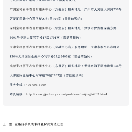
辽宁省铁岭市银州区南马路宝格丽售后服务中心（需提前预约）
广州宝格丽手表售后服务中心
（万菱店）服务地址：广州市天河区天河路230号
辽宁省营口市站前区市府路与渤海大街交叉口宝格丽售后服务中心（需提前预约）
万菱汇国际中心写字楼A塔7层704室（需提前预约）
辽宁省沈阳市沈河区中街路137号亨得利名表维修授权店1楼宝格丽售后服务中心（需提前预约）
深圳宝格丽手表售后服务中心
（华润店）服务地址：深圳市罗湖区深南东路
辽宁省沈阳市沈河区中街路83号亨得利名表维修授权店1楼宝格丽售后服务中心（需提前预约）
5001号华润大厦写字楼17层1701室（需提前预约）
北京市朝阳区建国门外大街甲6号华熙国际中心D座11层1102室宝格丽售后服务中心（北京总部）（需提前预约）
北京市东城区东长安街1号王府井东方广场W3座6层602室宝格丽售后服务中心（需提前预约）
天津宝格丽手表售后服务中心
（金融中心店）服务地址：天津市和平区赤峰道
河北省保定市竞秀区朝阳北大街北国先天下宝格丽售后服务中心（需提前预约）
136号天津国际金融中心写字楼26层2603室（需提前预约）
内蒙古自治区阿拉善盟市左旗土尔扈特大街宝格丽售后服务中心（需提前预约）
成都宝格丽手表售后服务中心
（东原店）服务地址：天津市和平区赤峰道136号
内蒙古自治区巴彦淖尔市临河区新华街宝格丽售后服务中心（需提前预约）
天津国际金融中心写字楼26层2603室（需提前预约）
内蒙古自治区包头市青山区幸福路甲3号王府井百货名表维修宝格丽售后服务中心（需提前预约）
服务专线：
400-606-8509
内蒙古自治区赤峰市红山区哈达街宝格丽售后服务中心（需提前预约）
本页链接：
http://www.gjmbwxgs.com/problems/beijing/4253.html
内蒙古自治区鄂尔多斯市东胜区伊金霍洛街宝格丽售后服务中心（需提前预约）
内蒙古自治区呼伦贝尔市海拉尔区中央街宝格丽售后服务中心（需提前预约）
内蒙古自治区通辽市科尔沁区明仁大街宝格丽售后服务中心（需提前预约）
内蒙古自治区乌海市海勃湾区人民南路宝格丽售后服务中心（需提前预约）
上一篇:
宝格丽手表表带掉色解决方法汇总
内蒙古自治区乌兰察布市集宁区恩和大街宝格丽售后服务中心（需提前预约）