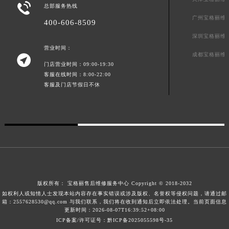

总部服务热线
广东省梅州市梅江区金燕大道宝格丽售后服务中心（需提前预约）
广州宝格丽维
400-606-8509
广东省清远市清城区湖西路宝格丽售后服务中心（需提前预约）
深圳宝格丽维
广东省汕头市龙湖区长平路宝格丽售后服务中心（需提前预约）
营业时间：
广东省汕尾市城区香洲街道园林社区翠园街宝格丽售后服务中心（需提前预约）
成都宝格丽维

门店营业时间：09:00-19:30
广东省韶关市武江区芙蓉新区与老城中心交汇处宝格丽售后服务中心（需提前预约）
客服在线时间：8:00-22:00
广东省深圳市罗湖区深南东路5001号华润大厦17层1701室宝格丽售后服务中心（需提前预约）
客服及门店节假日不休
广东省阳江市江城区东风一路宝格丽售后服务中心（需提前预约）
广东省云浮市云城区金山路宝格丽售后服务中心（需提前预约）
广东省湛江市赤坎区观海北路宝格丽售后服务中心（需提前预约）
广东省肇庆市端州区信安大道与砚都大道交汇处宝格丽售后服务中心（需提前预约）
广西壮族自治区百色市右江区中山二路宝格丽售后服务中心（需提前预约）
广西壮族自治区北海市海城区北京路宝格丽售后服务中心（需提前预约）
广西壮族自治区崇左市江州区石景林街道友谊大道与丽川路交汇处宝格丽售后服务中心（需提前预约）
版权所有：
宝格丽售后维修服务中心
Copyright © 2018-2032
如权利人或知情人士发现本站内容存在事实错误或涉及版权、名誉权等侵权问题，请通过邮
广西壮族自治区防城港市港口区金花茶大道宝格丽售后服务中心（需提前预约）
箱：2557628530@qq.com 与我们联系，我们将在收到通知后立即依法处理。当前页面信息
更新时间：2026-08-07T16:39:52+08:00
广西壮族自治区贵港市港北区港城街道布山大道与仙衣路交叉口宝格丽售后服务中心（需提前预约）
ICP备案/许可证号：黔ICP备2025055598号-35
广西壮族自治区桂林市秀峰区红岭路宝格丽售后服务中心（需提前预约）