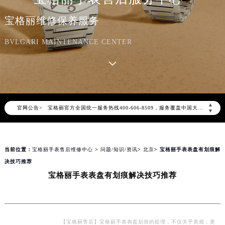
宝格丽维修保养服务
BVLGARI MAINTENANCE CENTER
2026年8月宝格丽中国区售后服务网络优化升级公告
2026年8月宝格丽全国官方售后客户服务热线：400-606-8509
▲
官网公告>
宝格丽官方全国统一服务热线400-606-8509，服务覆盖中国大陆、香港、澳门、台湾全部区域（非大陆需加拨“+86”）
▼
2026年8月宝格丽售后服务中心最新网点地址：
北京市朝阳区建国门外大街甲6号华熙国际中心写字楼D座11层1102室（北京总部）（需提前预约）
当前位置：
宝格丽手表售后维修中心
>
问题/知识/资讯
>
北京
> 宝格丽手表表盘有划痕解
北京市东城区东长安街1号东方广场写字楼W3座6层602室（需提前预约）
决技巧推荐
天津市和平区赤峰道136号天津国际金融中心写字楼26层2603室（需提前预约）
宝格丽手表表盘有划痕解决技巧推荐
上海市徐汇区虹桥路3号港汇中心写字楼2座37层3705室（需提前预约）
上海市黄浦区南京东路299号宏伊国际广场写字楼8层806室（需提前预约）
南京市秦淮区中山南路1号（新街口）南京中心写字楼22层C1-1室（需提前预约）
常州市新北区龙锦路1590号现代传媒中心写字楼5号楼10层1008室（需提前预约）
【宝格丽售后】宝格丽手表表盘划痕的处理，不仅关乎美观，更