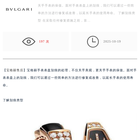
关乎手表的保值。面对手表表盘上的划痕，我们可以通过一些简
徐州市鼓楼区淮海东路29号苏宁广场IFC国际金融中心写字楼35层3508室（需提前预约）
单的方法进行修复或改善，以延长手表的使用寿命。 了解划痕类
扬州市邗江区国展路29号星耀天地写字楼1号楼18层1803室（需提前预约）
型 在采取任何修复措施之前，首…
盐城市盐都区世纪大道5号盐城金融城写字楼1号楼16层1604室（需提前预约）
泰州市海陵区永定东路399号置地商务中心东塔写字楼（华润万象城）17层1706室（需提前预约）

宁波市江北区大闸南路500号来福士广场办公楼20层2009室（需提前预约）
197 次
2025-10-19
杭州市上城区钱江路1366号华润大厦写字楼A座5层503-5室（需提前预约）
金华市金东区东市南街777号金华万达广场写字楼4号楼22层2209室（需提前预约）
绍兴市越城区胜利东路379号世茂天际中心写字楼8层805室（需提前预约）
【
宝格丽售后
】宝格丽手表表盘划痕的处理，不仅关乎美观，更关乎手表的保值。面对手
嘉兴市南湖区广益路705号嘉兴世界贸易中心写字楼A座13层1304室（需提前预约）
表表盘上的划痕，我们可以通过一些简单的方法进行修复或改善，以延长手表的使用寿
南昌市红谷滩新区红谷中大道998号绿地双子塔（中央广场）A1座办公楼14层07室（需提前预约）
命。
济南市历下区经十路11111号华润中心写字楼（万象城）15层1508室（需提前预约）
了解划痕类型
广州市天河区天河路230号万菱汇国际中心写字楼A塔7层704室（需提前预约）
广州市越秀区环市东路371-375号世界贸易中心大厦南塔写字楼15层07室（需提前预约）
深圳市罗湖区深南东路5001号华润大厦写字楼17层1701室（需提前预约）
惠州市惠城区江北文昌一路7号华贸大厦写字楼1座30层05室（需提前预约）
厦门市思明区湖滨东路95号华润大厦写字楼B座11层1104室（需提前预约）