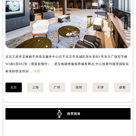
安徽省亳州市谯城区魏武大道宝格丽售后服务中心（需提前预约）
安徽省池州市贵池区长江路宝格丽售后服务中心（需提前预约）
安徽省滁州市琅琊区南谯北路宝格丽售后服务中心（需提前预约）
安徽省阜阳市颍州区颍州北路宝格丽售后服务中心（需提前预约）
安徽省淮北市相山区淮海路宝格丽售后服务中心（需提前预约）
安徽省淮南市田家庵区国庆中路宝格丽售后服务中心（需提前预约）
安徽省黄山市屯溪区黄山西路宝格丽售后服务中心（需提前预约）
北京王府井宝格丽手表售后服务中心位于北京市东城区东长安街1号东方广场写字楼
上
W3座6层602室（需提前预约），是宝格丽维修保养服务网点,中心技师均接受国际化
3
安徽省六安市金安区解放中路宝格丽售后服务中心（需提前预约）
标准的职业培训....
详情 >
职业
安徽省马鞍山市雨山区湖南西路宝格丽售后服务中心（需提前预约）
安徽省宿州市埇桥区人民中路宝格丽售后服务中心（需提前预约）
北京
上海
广州
深圳
天津
成都
安徽省铜陵市铜官区石城大道宝格丽售后服务中心（需提前预约）
安徽省芜湖市镜湖区中山路步行街宝格丽售后服务中心（需提前预约）
安徽省宣城市宣州区叠嶂西路宝格丽售后服务中心（需提前预约）
推荐阅读
福建省龙岩市新罗区九一南路宝格丽售后服务中心（需提前预约）
福建省南平市建阳区人民西路宝格丽售后服务中心（需提前预约）
福建省宁德市蕉城区天湖东路宝格丽售后服务中心（需提前预约）