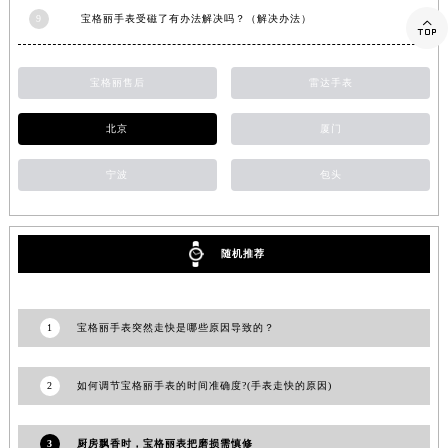
9
宝格丽手表受磁了有办法解决吗？（解决办法）
山东省威海市环翠区新威海路89号振华商厦一楼名表维修宝格丽售后服务中心（需提前预约）

山东省潍坊市奎文区东风东街宝格丽售后服务中心（需提前预约）
山东省枣庄市滕州市北辛路与善国路交叉口宝格丽售后服务中心（需提前预约）
宝格丽售后
雷达手表
山东省淄博市张店区金晶大道宝格丽售后服务中心（需提前预约）
北京
厦门
上海市黄浦区南京东路299号宏伊国际广场写字楼8层806室宝格丽售后服务中心（需提前预约）
上海市徐汇区虹桥路3号港汇中心2座37层3705室宝格丽售后服务中心（需提前预约）
宁波
包头
浙江省杭州市上城区钱江路1366号华润大厦A座5层503-5室宝格丽售后服务中心（需提前预约）
浙江省湖州市吴兴区劳动路宝格丽售后服务中心（需提前预约）
浙江省嘉兴市南湖区广益路705号嘉兴世界贸易中心A座13层1304室宝格丽售后服务中心（需提前预约）
随机推荐
浙江省金华市金东区东市南街777号金华万达广场4号楼22楼2209室宝格丽售后服务中心（需提前预约）
浙江省丽水市莲都区解放街宝格丽售后服务中心（需提前预约）
浙江省宁波市江北区大闸南路500号来福士广场办公楼20层2009室宝格丽售后服务中心（需提前预约）
1
宝格丽手表突然走快是哪些原因导致的？
浙江省衢州市柯城区上街宝格丽售后服务中心（需提前预约）
浙江省绍兴市越城区胜利东路379号世茂天际中心写字楼8层805室宝格丽售后服务中心（需提前预约）
2
如何调节宝格丽手表的时间准确度?(手表走快的原因)
浙江省舟山市定海区解放东路宝格丽售后服务中心（需提前预约）
澳门特别行政区大堂区议事亭前地（新马路）宝格丽售后服务中心（需提前预约）
3
厨房飘香时，宝格丽表把磨损需慎修