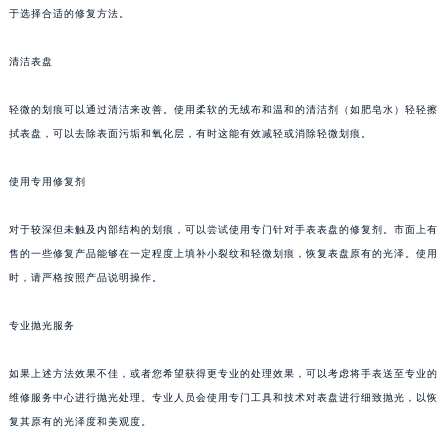
于选择合适的修复方法。
苏州市苏州工业园区星港街199号苏州中心办公楼C座22层08室（需提前预约）
武汉市江汉区解放大道686号世界贸易大厦38层09室（需提前预约）
清洁表盘
南宁市青秀区金湖路59号地王大厦12楼1224室（需提前预约）
合肥市蜀山区潜山路111号万象城华润大厦B座12楼03室（需提前预约）
轻微的划痕可以通过清洁来改善。使用柔软的无绒布和温和的清洁剂（如肥皂水）轻轻擦
泉州市丰泽区宝洲路729号浦西万达中心写字楼A座7楼709室（需提前预约）
拭表盘，可以去除表面污垢和氧化层，有时这能有效减轻或消除轻微划痕。
青岛市南区山东路6号华润大厦B座22层04室（需提前预约）
使用专用修复剂
烟台市芝罘区胜利路139号万达金融中心A座907室（需提前预约）
长春市朝阳区西安大路727号中银大厦A座(旺进大厦)18层09室（需提前预约）
对于较深但未触及内部结构的划痕，可以尝试使用专门针对手表表盘的修复剂。市面上有
贵阳市南明区都司高架桥路33号亨特国际金融中心14楼14D（需提前预约）
售的一些修复产品能够在一定程度上填补小裂纹和轻微划痕，恢复表盘原有的光泽。使用
昆明市盘龙区北京路928号同德昆明广场写字楼10层06室（需提前预约）
时，请严格按照产品说明操作。
石家庄市长安区中山东路39号勒泰中心写字楼B座13层07室（需提前预约）
专业抛光服务
西安市碑林区南关正街88号华侨城长安国际中心E座6楼10室（需提前预约）
海口市龙华区金贸东路5号海口华润大厦B座17层1707室（需提前预约）
如果上述方法效果不佳，或者您希望获得更专业的处理效果，可以考虑将手表送至专业的
唐山市路南区新华东道100号万达广场写字楼A座10层1002室（需提前预约）
维修服务中心进行抛光处理。专业人员会使用专门工具和技术对表盘进行细致抛光，以恢
台州市椒江区东海大道1800号腾达中心东1幢20楼2002室（需提前预约）
复其原有的光泽度和美观度。
内蒙古自治区呼和浩特市玉泉区大学西街70号华润万象城写字楼（鄂尔多斯大厦）23层2326室（需提前预约）