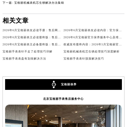
下一篇:
宝格丽机械表机芯生锈解决办法集锦
内蒙古自治区锡林郭勒盟市锡林浩特市光明街与额尔敦路交叉口宝格丽售后服务中心（需提前预约）
内蒙古自治区兴安盟市乌兰浩特市兴安大街宝格丽售后服务中心（需提前预约）
相关文章
山西省大同市平城区迎宾街宝格丽售后服务中心（需提前预约）
山西省晋城市城区黄华街宝格丽售后服务中心（需提前预约）
2026年6月宝格丽表友必读手册：售后网点搬迁及新开
2026年6月宝格丽表友必读内容：官方保养维修中心搬迁新开完整名录
山西省晋中市榆次区顺城街宝格丽售后服务中心（需提前预约）
2026年6月宝格丽表主必读最终版：售后网点迁移与新开业
2026年6月宝格丽官方保养服务中心及维修点迁移新设补充公告原文对外发布
2026年6月宝格丽表主必备最终版：售后网点迁移与新开业
权威发布最终内容：2026年5月宝格丽官方维修保养服务中心搬迁新开整体安排
山西省临汾市尧都区解放路宝格丽售后服务中心（需提前预约）
宝格丽手表表针不走了处理技巧详解
宝格丽机械表机芯生锈处理技巧深度解析
山西省吕梁市离石区永宁中路与建设街交叉口宝格丽售后服务中心（需提前预约）
宝格丽手表表盘有划痕解决方法
宝格丽手表表针脱落解决技巧
山西省朔州市朔城区怡西路与鄯阳西街交汇处宝格丽售后服务中心（需提前预约）
山西省忻州市忻府区和平东街与七一南路交叉口宝格丽售后服务中心（需提前预约）
山西省阳泉市郊区平阳东街与新城大道交叉口宝格丽售后服务中心（需提前预约）
宝格丽保养
山西省运城市盐湖区河东街宝格丽售后服务中心（需提前预约）
山西省长治市潞州区英雄中路宝格丽售后服务中心（需提前预约）
北京宝格丽手表售后服务中心
山西省太原市迎泽区迎泽街道解放路15号亨得利名表维修授权店3楼宝格丽售后服务中心（需提前预约）
天津市和平区赤峰道136号天津国际金融中心26层2603室宝格丽售后服务中心（需提前预约）
安徽省安庆市迎江区人民路宝格丽售后服务中心（需提前预约）
安徽省蚌埠市蚌山区淮河路宝格丽售后服务中心（需提前预约）