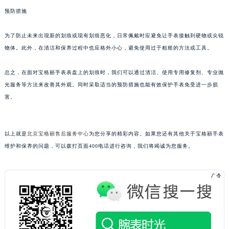
甘肃省兰州市七里河区西津西路16号兰州中心写字楼21层2102室（需提前预约）
预防措施
重庆市解放碑渝中区民权路28号英利国际金融中心写字楼20层01室（需提前预约）
为了防止未来出现新的划痕或现有划痕恶化，日常佩戴时应避免让手表接触到硬物或尖锐
黑龙江省大庆市萨尔图区会战大街宝格丽售后服务中心（需提前预约）
物体。此外，在清洁和保养过程中也应格外小心，避免使用过于粗糙的方法或工具。
黑龙江省鹤岗市向阳区红军路宝格丽售后服务中心（需提前预约）
黑龙江省黑河市爱辉区中央街宝格丽售后服务中心（需提前预约）
总之，在面对宝格丽手表表盘上的划痕时，我们可以通过清洁、使用专用修复剂、专业抛
黑龙江省鸡西市鸡冠区红军路宝格丽售后服务中心（需提前预约）
光服务等方法来改善其外观。同时采取适当的预防措施也能有效保护手表免受进一步损
黑龙江省佳木斯市向阳区长安路宝格丽售后服务中心（需提前预约）
害。
黑龙江省牡丹江市东安区太平路宝格丽售后服务中心（需提前预约）
黑龙江省七台河市桃山区大同街宝格丽售后服务中心（需提前预约）
以上就是
北京宝格丽售后服务中心
为您分享的精彩内容。如果您还有其他关于宝格丽手表
黑龙江省齐齐哈尔市龙沙区龙华路宝格丽售后服务中心（需提前预约）
维护和保养的问题，可以拨打页面400电话进行咨询，我们将竭诚为您服务。
黑龙江省双鸭山市尖山区新兴大街宝格丽售后服务中心（需提前预约）
黑龙江省绥化市北林区新华街与康庄路交叉口宝格丽售后服务中心（需提前预约）
黑龙江省伊春市伊美区通河路宝格丽售后服务中心（需提前预约）
吉林省白城市洮北区明仁南街宝格丽售后服务中心（需提前预约）
吉林省白山市浑江区浑江大街宝格丽售后服务中心（需提前预约）
吉林省吉林市船营区河南街宝格丽售后服务中心（需提前预约）