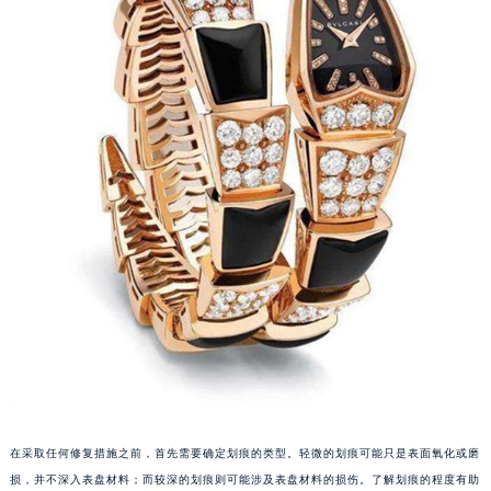
福州市鼓楼区五四路128-1号恒力城写字楼15层03室（需提前预约）
成都市锦江区人民东路6号SAC东原中心写字楼24层2406B室（需提前预约）
重庆市江北区观音桥步行街2号融恒时代广场写字楼9层902室（需提前预约）
长沙市芙蓉区定王台街道建湘路393号世茂环球金融中心写字楼（芙蓉广场）10层13室（需提前预约）
郑州市二七区铭功路10号华润大厦写字楼29层2905室（需提前预约）
太原市迎泽区解放路15号亨得利名表服务中心（品牌授权店）3层整层（需提前预约）
沈阳市沈河区中街路137号亨得利名表服务中心（品牌授权店）1层整层（需提前预约）
沈阳市沈河区中街路83号亨得利名表服务中心（品牌授权店）1层整层（需提前预约）
乌鲁木齐市天山区红山路26号时代广场（CCMALL）C座17层17-B（需提前预约）
温州市鹿城区锦绣路1067号置信广场10层1015室（需提前预约）
哈尔滨市道里区友谊西路600号富力中心T2座写字楼29层03室（需提前预约）
大连市中山区人民路15号国际金融大厦7层G室（需提前预约）
佛山市禅城区季华五路57号万科金融中心C座12层1205室（需提前预约）
东莞市东城街道鸿福东路1号民盈国贸中心T1写字楼9层907室（需提前预约）
无锡市梁溪区人民中路139号恒隆广场写字楼1座11层1104室（需提前预约）
在采取任何修复措施之前，首先需要确定划痕的类型。轻微的划痕可能只是表面氧化或磨
损，并不深入表盘材料；而较深的划痕则可能涉及表盘材料的损伤。了解划痕的程度有助
南通市崇川区工农路57号圆融广场写字楼16层1603室（需提前预约）