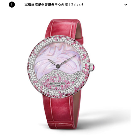
1
宝格丽维修保养服务中心介绍 | Bvlgari
福建省莆田市城厢区霞林街道荔华东大道宝格丽售后服务中心（需提前预约）
福建省三明市三元区东乾二路宝格丽售后服务中心（需提前预约）
福建省漳州市龙文区步港路宝格丽售后服务中心（需提前预约）
江苏省常州市新北区龙锦路1590号现代传媒中心5号楼10层1008室宝格丽售后服务中心（需提前预约）
江苏省淮安市清江浦区淮海北路宝格丽售后服务中心（需提前预约）
江苏省连云港市海州区通灌北路宝格丽售后服务中心（需提前预约）
江苏省南京市秦淮区中山南路1号南京中心22层22-C1-C3室宝格丽售后服务中心（需提前预约）
江苏省宿迁市宿城区西湖路宝格丽售后服务中心（需提前预约）
江苏省泰州市海陵区永定东路399号置地商务中心东塔（华润万象城）17层1706室宝格丽售后服务中心（需提前预约）
江苏省徐州市鼓楼区淮海东路29号苏宁广场IFC国际金融中心35层3508室宝格丽售后服务中心（需提前预约）
江苏省盐城市盐都区世纪大道5号盐城金融城写字楼1号楼16层1604室宝格丽售后服务中心（需提前预约）
江苏省扬州市邗江区国展路29号星耀天地写字楼1号楼18层1803室宝格丽售后服务中心（需提前预约）
江苏省镇江市京口区中山东路宝格丽售后服务中心（需提前预约）
江西省抚州市临川区赣东大道宝格丽售后服务中心（需提前预约）
江西省赣州市章贡区文清路宝格丽售后服务中心（需提前预约）
江西省吉安市吉州区井冈山大道宝格丽售后服务中心（需提前预约）