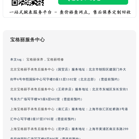
吉林省辽源市龙山区人民大街宝格丽售后服务中心（需提前预约）
吉林省梅河口市新华街道梅河大街宝格丽售后服务中心（需提前预约）
吉林省四平市铁东区紫气大路与南九经街交汇处宝格丽售后服务中心（需提前预约）
吉林省松原市宁江区五环大街宝格丽售后服务中心（需提前预约）
宝格丽服务中心
吉林省通化市东昌区环通乡江南大街宝格丽售后服务中心（需提前预约）
吉林省延边市延吉市解放路宝格丽售后服务中心（需提前预约）
辽宁省鞍山市铁东区站前街宝格丽售后服务中心（需提前预约）
本文tag：
宝格丽保养
，
宝格丽维修
辽宁省本溪市平山区胜利路宝格丽售后服务中心（需提前预约）
北京宝格丽手表售后服务中心
（国贸店）服务地址：北京市朝阳区建国门外大
辽宁省朝阳市双塔区新华路宝格丽售后服务中心（需提前预约）
街甲6号华熙国际中心写字楼D座11层1102室（北京总部）（需提前预约）
辽宁省丹东市振兴区七经街宝格丽售后服务中心（需提前预约）
北京宝格丽手表售后服务中心
（王府井店）服务地址：北京市东城区东长安街1
辽宁省抚顺市新抚区东一路宝格丽售后服务中心（需提前预约）
号东方广场写字楼W3座6层602室（需提前预约）
辽宁省阜新市海州区解放大街宝格丽售后服务中心（需提前预约）
上海宝格丽手表售后服务中心
（港汇店）服务地址：上海市徐汇区虹桥路3号港
辽宁省葫芦岛市连山区中央路宝格丽售后服务中心（需提前预约）
辽宁省锦州市古塔区中央大街宝格丽售后服务中心（需提前预约）
汇中心写字楼2座37层3705室（需提前预约）
辽宁省辽阳市白塔区新运大街宝格丽售后服务中心（需提前预约）
上海宝格丽手表售后服务中心
（宏伊店）服务地址：上海市黄浦区南京东路299
辽宁省盘锦市兴隆台区石油大街宝格丽售后服务中心（需提前预约）
号宏伊国际广场写字楼8层806室（需提前预约）