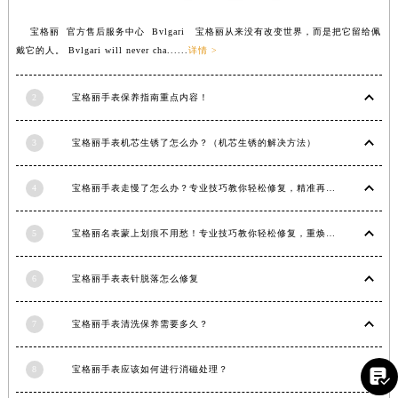
江西省景德镇市珠山区珠山中路宝格丽售后服务中心（需提前预约）
宝格丽 官方售后服务中心 Bvlgari 宝格丽从来没有改变世界，而是把它留给佩
江西省九江市浔阳区浔阳路宝格丽售后服务中心（需提前预约）
戴它的人。 Bvlgari will never cha......
详情 >
江西省南昌市红谷滩新区红谷中大道998号绿地双子塔（中央广场）A1座办公楼14层1407室宝格丽售后服务中心（需提前预约）
江西省萍乡市安源区萍安北大道与康庄路交叉口宝格丽售后服务中心（需提前预约）
2
宝格丽手表保养指南重点内容！
江西省上饶市信州区滨江西路宝格丽售后服务中心（需提前预约）
江西省新余市渝水区北湖西路宝格丽售后服务中心（需提前预约）
3
宝格丽手表机芯生锈了怎么办？（机芯生锈的解决方法）
江西省宜春市袁州区中山中路宝格丽售后服务中心（需提前预约）
4
宝格丽手表走慢了怎么办？专业技巧教你轻松修复，精准再现时间魅力
江西省鹰潭市月湖区胜利东路宝格丽售后服务中心（需提前预约）
山东省德州市德城区东风中路宝格丽售后服务中心（需提前预约）
5
宝格丽名表蒙上划痕不用愁！专业技巧教你轻松修复，重焕奢华光彩
山东省东营市东营区济南路宝格丽售后服务中心（需提前预约）
山东省济南市历下区经十路11111号华润中心写字楼（万象城）15层1508室宝格丽售后服务中心（需提前预约）
6
宝格丽手表表针脱落怎么修复
山东省济宁市任城区太白楼路宝格丽售后服务中心（需提前预约）
山东省莱芜市文化南路8号银座商城名表维修一楼名表维修宝格丽售后服务中心（需提前预约）
7
宝格丽手表清洗保养需要多久？
山东省临沂市兰山区解放路宝格丽售后服务中心（需提前预约）
山东省日照市东港区烟台路宝格丽售后服务中心（需提前预约）
8
宝格丽手表应该如何进行消磁处理？

山东省泰安市泰山区财源街道泰山大街宝格丽售后服务中心（需提前预约）