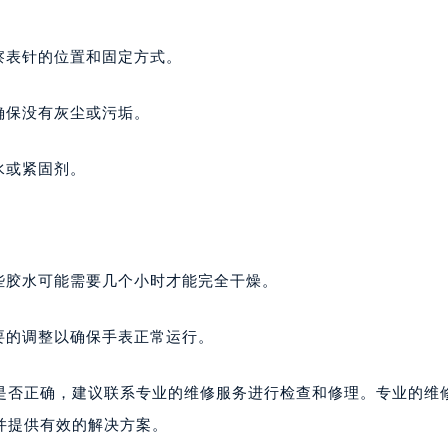
代广场写字楼9层902室（需提前预约）
号世茂环球金融中心写字楼（芙蓉广场）10层13室（需提前预约
察表针的位置和固定方式。
楼29层2905室（需提前预约）
表服务中心（品牌授权店）3层整层（需提前预约）
确保没有灰尘或污垢。
表服务中心（品牌授权店）1层整层（需提前预约）
表服务中心（品牌授权店）1层整层（需提前预约）
水或紧固剂。
（CCMALL）C座17层17-B（需提前预约）
10层1015室（需提前预约）
。
心T2座写字楼29层03室（需提前预约）
厦7层G室（需提前预约）
些胶水可能需要几个小时才能完全干燥。
心C座12层1205室（需提前预约）
中心T1写字楼9层907室（需提前预约）
要的调整以确保手表正常运行。
写字楼1座11层1104室（需提前预约）
楼16层1603室（需提前预约）
是否正确，建议联系专业的维修服务进行检查和修理。专业的维
中心办公楼C座22层08室（需提前预约）
并提供有效的解决方案。
大厦38层09室（需提前预约）