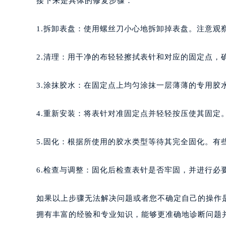
接下来是具体的修复步骤：
重庆市江北区观音桥步行街2号融恒时
长沙市芙蓉区定王台街道建湘路393
1.拆卸表盘：使用螺丝刀小心地拆卸掉表盘。注意观
郑州市二七区铭功路10号华润大厦写字
太原市迎泽区解放路15号亨得利名
2.清理：用干净的布轻轻擦拭表针和对应的固定点，
沈阳市沈河区中街路137号亨得利名
沈阳市沈河区中街路83号亨得利名
3.涂抹胶水：在固定点上均匀涂抹一层薄薄的专用胶
乌鲁木齐市天山区红山路26号时代广场
温州市鹿城区锦绣路1067号置信广场
4.重新安装：将表针对准固定点并轻轻按压使其固定
哈尔滨市道里区友谊西路600号富力中
大连市中山区人民路15号国际金融大
5.固化：根据所使用的胶水类型等待其完全固化。有
佛山市禅城区季华五路57号万科金融中
东莞市东城街道鸿福东路1号民盈国贸
6.检查与调整：固化后检查表针是否牢固，并进行必
无锡市梁溪区人民中路139号恒隆广场
南通市崇川区工农路57号圆融广场写字
如果以上步骤无法解决问题或者您不确定自己的操作
苏州市苏州工业园区星港街199号苏州
拥有丰富的经验和专业知识，能够更准确地诊断问题
武汉市江汉区解放大道686号世界贸易