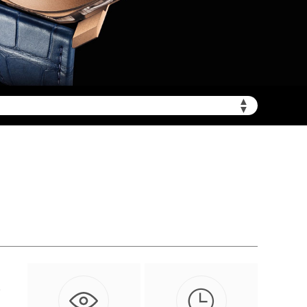
▲
需加拨“+86”）
▼

随