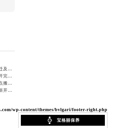
需提前预约）
2026年6月宝格丽表友必备文本：官方保养维修中心搬迁及新开列表
2026年6月宝格丽表友必读：官方保养维修中心搬迁新开完整名录
2026年5月宝格丽表友必备补充修订最终信息：售后网点搬迁及新开
2026年5月宝格丽官方维修服务中心保养点地址变更及新开补充店文件
om/wp-content/themes/bvlgari/footer-right.php
宝格丽保养