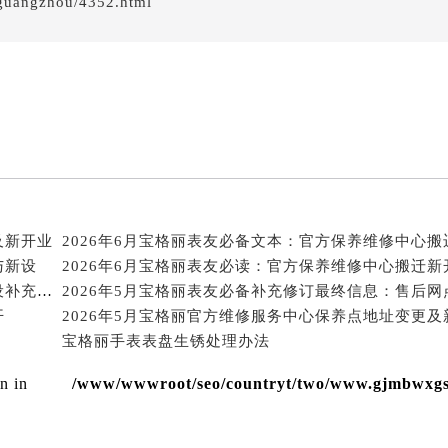
guangzhou/4352.html
得利名表维修授权店1楼宝格丽售后服务中心（需提前预约）
得利名表维修授权店1楼宝格丽售后服务中心（需提前预约）
国际中心D座11层1102室宝格丽售后服务中心（北京总部）（
广场W3座6层602室宝格丽售后服务中心（需提前预约）
先天下宝格丽售后服务中心（需提前预约）
特大街宝格丽售后服务中心（需提前预约）
街宝格丽售后服务中心（需提前预约）
3号王府井百货名表维修宝格丽售后服务中心（需提前预约）
格丽售后服务中心（需提前预约）
及新开业
与新设
霍洛街宝格丽售后服务中心（需提前预约）
2026年6月宝格丽官方保养服务中心及维修点迁移新设补充公告原文发布
央街宝格丽售后服务中心（需提前预约）
开
街宝格丽售后服务中心（需提前预约）
宝格丽手表表盘生锈处理办法
路宝格丽售后服务中心（需提前预约）
大街宝格丽售后服务中心（需提前预约）
en in
/www/wwwroot/seo/countryt/two/www.gjmbwxgs.c
市光明街与额尔敦路交叉口宝格丽售后服务中心（需提前预约）
安大街宝格丽售后服务中心（需提前预约）