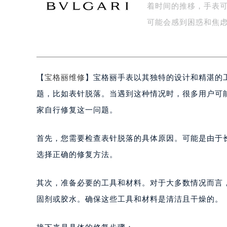
着时间的推移，手表
盐城市盐都区世纪大道5号盐城金融城写
泰州市海陵区永定东路399号置地商
可能会感到困惑和焦
宁波市江北区大闸南路500号来福士广
杭州市上城区钱江路1366号华润大厦
金华市金东区东市南街777号金华万达
【
宝格丽维修
】宝格丽手表以其独特的设计和精湛的
绍兴市越城区胜利东路379号世茂天
嘉兴市南湖区广益路705号嘉兴世界贸
题，比如表针脱落。当遇到这种情况时，很多用户可
南昌市红谷滩新区红谷中大道998号
家自行修复这一问题。
济南市历下区经十路11111号华润中
广州市天河区天河路230号万菱汇国
首先，您需要检查表针脱落的具体原因。可能是由于
广州市越秀区环市东路371-375号
选择正确的修复方法。
深圳市罗湖区深南东路5001号华润大
惠州市惠城区江北文昌一路7号华贸大
其次，准备必要的工具和材料。对于大多数情况而言
厦门市思明区湖滨东路95号华润大厦写
固剂或胶水。确保这些工具和材料是清洁且干燥的。
福州市鼓楼区五四路128-1号恒力城
成都市锦江区人民东路6号SAC东原中