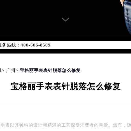
网络优化升级公告
线：400-606-8509
06-8509，服务覆盖中国大陆、香港、澳门、台湾全部区域（非大陆
网点地址：
国际中心写字楼D座11层1102室（北京总部）（需提前预约）
字楼W3座6层602室（需提前预约）
讯
>
广州
> 宝格丽手表表针脱落怎么修复
融中心写字楼26层2603室（需提前预约）
宝格丽手表表针脱落怎么修复
2座37层3705室（需提前预约）
际广场写字楼8层806室（需提前预约）
南京中心写字楼22层C1-1室（需提前预约）
中心写字楼5号楼10层1008室（需提前预约）
FC国际金融中心写字楼35层3508室（需提前预约）
丽手表以其独特的设计和精湛的工艺深受消费者的喜爱。然而，
楼1号楼18层1803室（需提前预约）