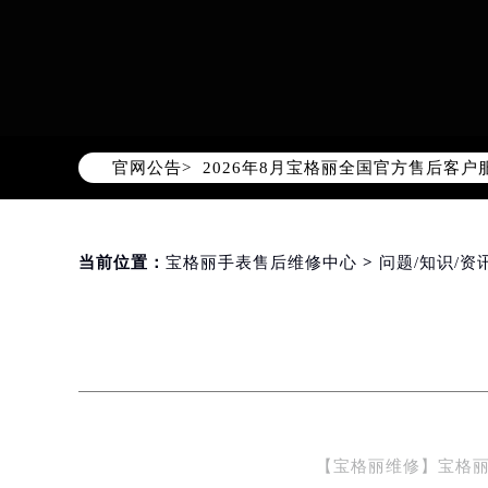
2026年8月宝格丽中国区售后服务
2026年8月宝格丽全国官方售后客户服务热
官网公告>
宝格丽官方全国统一服务热线400-6
2026年8月宝格丽售后服务中心最新
北京市朝阳区建国门外大街甲6号华熙
北京市东城区东长安街1号东方广场写
当前位置：
宝格丽手表售后维修中心
>
问题/知识/资
天津市和平区赤峰道136号天津国际金
上海市徐汇区虹桥路3号港汇中心写字楼
上海市黄浦区南京东路299号宏伊国
南京市秦淮区中山南路1号（新街口）
常州市新北区龙锦路1590号现代传媒
徐州市鼓楼区淮海东路29号苏宁广场I
【宝格丽维修】宝格
扬州市邗江区国展路29号星耀天地写字