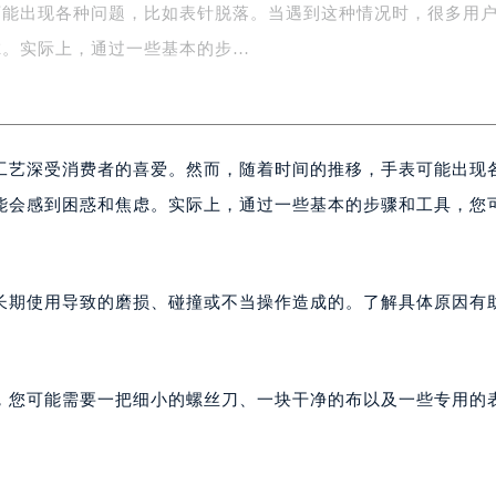
可能出现各种问题，比如表针脱落。当遇到这种情况时，很多用
字楼1号楼16层1604室（需提前预约）
务中心东塔写字楼（华润万象城）17层1706室（需提前预约）
虑。实际上，通过一些基本的步…
场办公楼20层2009室（需提前预约）
写字楼A座5层503-5室（需提前预约）
广场写字楼4号楼22层2209室（需提前预约）
工艺深受消费者的喜爱。然而，随着时间的推移，手表可能出现
际中心写字楼8层805室（需提前预约）
易中心写字楼A座13层1304室（需提前预约）
能会感到困惑和焦虑。实际上，通过一些基本的步骤和工具，您
绿地双子塔（中央广场）A1座办公楼14层07室（需提前预约）
心写字楼（万象城）15层1508室（需提前预约）
际中心写字楼A塔7层704室（需提前预约）
长期使用导致的磨损、碰撞或不当操作造成的。了解具体原因有
世界贸易中心大厦南塔写字楼15层07室（需提前预约）
厦写字楼17层1701室（需提前预约）
厦写字楼1座30层05室（需提前预约）
，您可能需要一把细小的螺丝刀、一块干净的布以及一些专用的
字楼B座11层1104室（需提前预约）
写字楼15层03室（需提前预约）
心写字楼24层2406B室（需提前预约）