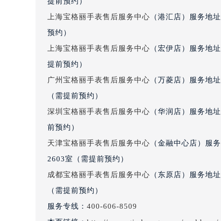
提前预约）
吉林省四平市铁东区紫气大路与南九
上海宝格丽手表售后服务中心
（港汇店）服务地址
吉林省松原市宁江区五环大街宝格丽
预约）
吉林省通化市东昌区环通乡江南大街
上海宝格丽手表售后服务中心
（宏伊店）服务地址
吉林省延边市延吉市解放路宝格丽售
辽宁省鞍山市铁东区站前街宝格丽售
提前预约）
辽宁省本溪市平山区胜利路宝格丽售
广州宝格丽手表售后服务中心
（万菱店）服务地址
辽宁省朝阳市双塔区新华路宝格丽售
（需提前预约）
辽宁省丹东市振兴区七经街宝格丽售
深圳宝格丽手表售后服务中心
（华润店）服务地址：
辽宁省抚顺市新抚区东一路宝格丽售
前预约）
辽宁省阜新市海州区解放大街宝格丽
天津宝格丽手表售后服务中心
（金融中心店）服务
辽宁省葫芦岛市连山区中央路宝格丽
2603室（需提前预约）
辽宁省锦州市古塔区中央大街宝格丽
辽宁省辽阳市白塔区新运大街宝格丽
成都宝格丽手表售后服务中心
（东原店）服务地址
辽宁省盘锦市兴隆台区石油大街宝格
（需提前预约）
辽宁省铁岭市银州区南马路宝格丽售
服务专线：
400-606-8509
辽宁省营口市站前区市府路与渤海大