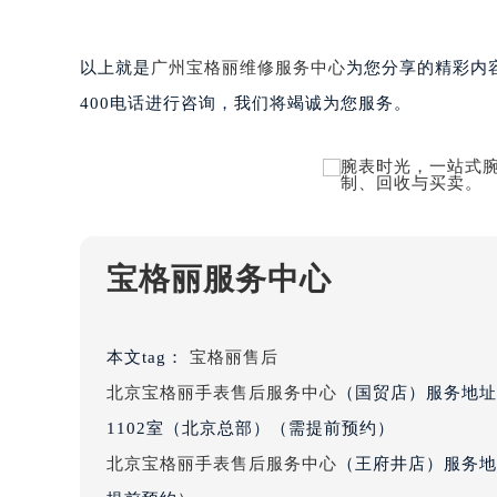
黑龙江省大庆市萨尔图区会战大街宝
黑龙江省鹤岗市向阳区红军路宝格丽
以上就是
广州宝格丽维修服务中心
为您分享的精彩内
黑龙江省黑河市爱辉区中央街宝格丽
400电话进行咨询，我们将竭诚为您服务。
黑龙江省鸡西市鸡冠区红军路宝格丽
黑龙江省佳木斯市向阳区长安路宝格
黑龙江省牡丹江市东安区太平路宝格
黑龙江省七台河市桃山区大同街宝格
黑龙江省齐齐哈尔市龙沙区龙华路宝
黑龙江省双鸭山市尖山区新兴大街宝
宝格丽服务中心
黑龙江省绥化市北林区新华街与康庄
黑龙江省伊春市伊美区通河路宝格丽
本文tag：
宝格丽售后
吉林省白城市洮北区明仁南街宝格丽
吉林省白山市浑江区浑江大街宝格丽
北京宝格丽手表售后服务中心
（国贸店）服务地址
吉林省吉林市船营区河南街宝格丽售
1102室（北京总部）（需提前预约）
吉林省辽源市龙山区人民大街宝格丽
北京宝格丽手表售后服务中心
（王府井店）服务地
吉林省梅河口市新华街道梅河大街宝