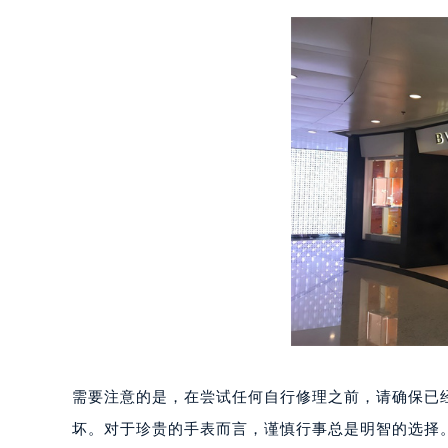
南宁市青秀区金湖路59号地王大厦12
合肥市蜀山区潜山路111号万象城华润
泉州市丰泽区宝洲路729号浦西万达中
青岛市南区山东路6号华润大厦B座2
烟台市芝罘区胜利路139号万达金融中
长春市朝阳区西安大路727号中银大厦
贵阳市南明区都司高架桥路33号亨特
昆明市盘龙区北京路928号同德昆明
石家庄市长安区中山东路39号勒泰中
西安市碑林区南关正街88号华侨城长
海口市龙华区金贸东路5号海口华润大厦
唐山市路南区新华东道100号万达广场
台州市椒江区东海大道1800号腾达中
内蒙古自治区呼和浩特市玉泉区大学西
需要注意的是，在尝试任何自行修理之前，请确保已
甘肃省兰州市七里河区西津西路16号兰
坏。对于珍贵的手表而言，谨慎行事总是明智的选择
重庆市解放碑渝中区民权路28号英利