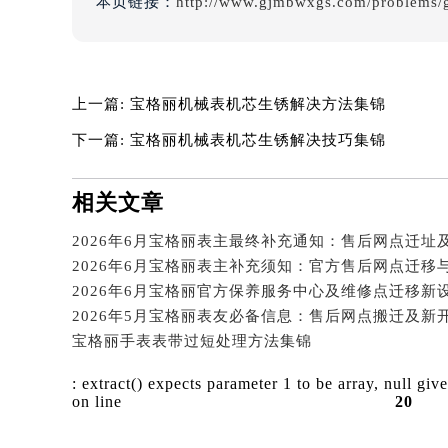
本页链接：
http://www.gjmbwxgs.com/problems/
辽宁省沈阳市沈河区中街路137号亨
辽宁省沈阳市沈河区中街路83号亨
北京市朝阳区建国门外大街甲6号华熙
北京市东城区东长安街1号王府井东方
上一篇:
宝格丽机械表机芯生锈解决方法集锦
河北省保定市竞秀区朝阳北大街北国
下一篇:
宝格丽机械表机芯生锈解决技巧集锦
内蒙古自治区阿拉善盟市左旗土尔扈
内蒙古自治区巴彦淖尔市临河区新华
相关文章
内蒙古自治区包头市青山区幸福路甲
内蒙古自治区赤峰市红山区哈达街宝
2026年6月宝格丽表主最终补充通知：售后网点迁址
2026年6月宝格丽表主补充须知：官方售后网点迁移
内蒙古自治区鄂尔多斯市东胜区伊金
内蒙古自治区呼伦贝尔市海拉尔区中
2026年5月宝格丽表友必备信息：售后网点搬迁及新
内蒙古自治区通辽市科尔沁区明仁大
宝格丽手表表带过短处理方法集锦
内蒙古自治区乌海市海勃湾区人民南
内蒙古自治区乌兰察布市集宁区恩和
: extract() expects parameter 1 to be array, null giv
on line
20
内蒙古自治区锡林郭勒盟市锡林浩特
内蒙古自治区兴安盟市乌兰浩特市兴