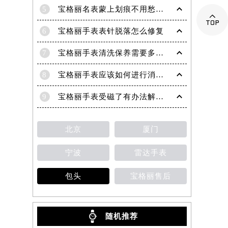
5
宝格丽名表蒙上划痕不用愁！专业技巧教你轻松修复，重焕奢华光彩

6
宝格丽手表表针脱落怎么修复
7
宝格丽手表清洗保养需要多久？
8
宝格丽手表应该如何进行消磁处理？
9
宝格丽手表受磁了有办法解决吗？（解决办法）
北京
厦门
宁波
雷达手表
包头
宝格丽售后
随机推荐