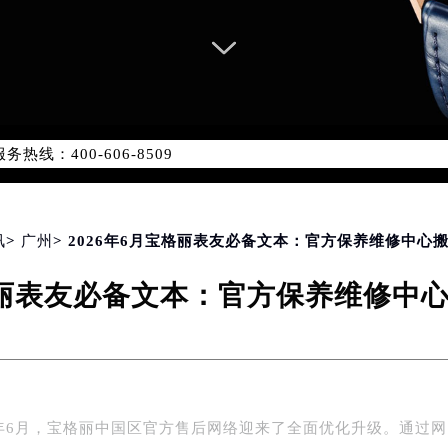
网络优化升级公告
线：400-606-8509
06-8509，服务覆盖中国大陆、香港、澳门、台湾全部区域（非大陆
网点地址：
国际中心写字楼D座11层1102室（北京总部）（需提前预约）
字楼W3座6层602室（需提前预约）
讯
>
广州
> 2026年6月宝格丽表友必备文本：官方保养维修中心
融中心写字楼26层2603室（需提前预约）
宝格丽表友必备文本：官方保养维修中
2座37层3705室（需提前预约）
际广场写字楼8层806室（需提前预约）
南京中心写字楼22层C1-1室（需提前预约）
中心写字楼5号楼10层1008室（需提前预约）
FC国际金融中心写字楼35层3508室（需提前预约）
6年6月，宝格丽中国区官方售后网络迎来了全面优化升级。通过
楼1号楼18层1803室（需提前预约）