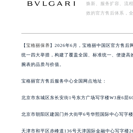
焕新、服务扩容、流
盐城市盐都区世纪大道5号盐城金融城写
泰州市海陵区永定东路399号置地商
效的官方售后体系，
宁波市江北区大闸南路500号来福士广
杭州市上城区钱江路1366号华润大厦
金华市金东区东市南街777号金华万达
【
宝格丽保养
】2026年6月，宝格丽中国区官方售
绍兴市越城区胜利东路379号世茂天
嘉兴市南湖区广益路705号嘉兴世界贸
统一四大举措，构建了覆盖全国、标准统一、便捷高
南昌市红谷滩新区红谷中大道998号
腕表的品质与价值。
济南市历下区经十路11111号华润中
广州市天河区天河路230号万菱汇国
宝格丽官方售后服务中心全国网点地址：
广州市越秀区环市东路371-375号
深圳市罗湖区深南东路5001号华润大
北京市东城区东长安街1号东方广场写字楼W3座6层6
惠州市惠城区江北文昌一路7号华贸大
厦门市思明区湖滨东路95号华润大厦写
北京市朝阳区建国门外大街甲6号华熙国际中心写字楼D
福州市鼓楼区五四路128-1号恒力城
成都市锦江区人民东路6号SAC东原中
天津市和平区赤峰道136号天津国际金融中心写字楼26