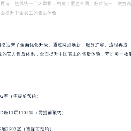
程再造、热线统一四大举措，构建了覆盖全国、标准统一、便捷
字楼1号楼16层1604室（需提前预约）
务中心东塔写字楼（华润万象城）17层1706室（需提前预约）
全面提升中国表主的售后体验，…
场办公楼20层2009室（需提前预约）
写字楼A座5层503-5室（需提前预约）
广场写字楼4号楼22层2209室（需提前预约）
后网络迎来了全面优化升级。通过网点焕新、服务扩容、流程再造
际中心写字楼8层805室（需提前预约）
易中心写字楼A座13层1304室（需提前预约）
效的官方售后体系，全面提升中国表主的售后体验，守护每一枚
绿地双子塔（中央广场）A1座办公楼14层07室（需提前预约）
心写字楼（万象城）15层1508室（需提前预约）
际中心写字楼A塔7层704室（需提前预约）
世界贸易中心大厦南塔写字楼15层07室（需提前预约）
厦写字楼17层1701室（需提前预约）
02室（需提前预约）
厦写字楼1座30层05室（需提前预约）
字楼B座11层1104室（需提前预约）
座11层1102室（需提前预约）
写字楼15层03室（需提前预约）
心写字楼24层2406B室（需提前预约）
层2603室（需提前预约）