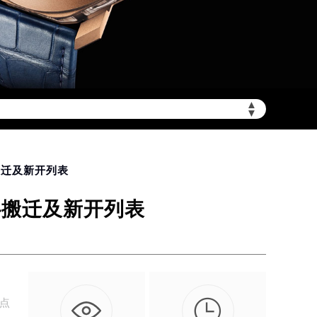
▲
需加拨“+86”）
▼
搬迁及新开列表
心搬迁及新开列表

网点