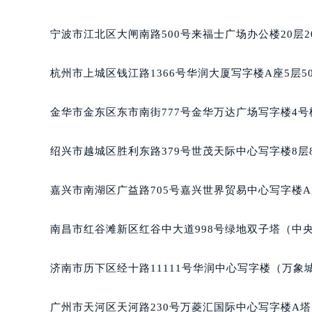
南宁市青秀区金湖路59号地王大厦12
合肥市蜀山区潜山路111号万象城华润
宁波市江北区大闸南路500号来福士广场办公楼20层2
泉州市丰泽区宝洲路729号浦西万达中
青岛市南区山东路6号华润大厦B座2
杭州市上城区钱江路1366号华润大厦写字楼A座5层5
烟台市芝罘区胜利路139号万达金融中
长春市朝阳区西安大路727号中银大厦
金华市金东区东市南街777号金华万达广场写字楼4号楼
贵阳市南明区都司高架桥路33号亨特
昆明市盘龙区北京路928号同德昆明
绍兴市越城区胜利东路379号世茂天际中心写字楼8层
石家庄市长安区中山东路39号勒泰中
西安市碑林区南关正街88号华侨城长
嘉兴市南湖区广益路705号嘉兴世界贸易中心写字楼A座
海口市龙华区金贸东路5号海口华润大厦
唐山市路南区新华东道100号万达广场
南昌市红谷滩新区红谷中大道998号绿地双子塔（中央
台州市椒江区东海大道1800号腾达中
内蒙古自治区呼和浩特市玉泉区大学西
济南市历下区经十路11111号华润中心写字楼（万象城
甘肃省兰州市七里河区西津西路16号兰
重庆市解放碑渝中区民权路28号英利
广州市天河区天河路230号万菱汇国际中心写字楼A塔