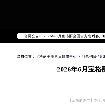
2026年8月宝格丽中国区售后服务
2026年8月宝格丽全国官方售后客户服务热
官网公告>
宝格丽官方全国统一服务热线400-6
2026年8月宝格丽售后服务中心最新
北京市朝阳区建国门外大街甲6号华熙
北京市东城区东长安街1号东方广场写
当前位置：
宝格丽手表售后维修中心
>
问题/知识/资
天津市和平区赤峰道136号天津国际金
2026年6月
上海市徐汇区虹桥路3号港汇中心写字楼
上海市黄浦区南京东路299号宏伊国
南京市秦淮区中山南路1号（新街口）
常州市新北区龙锦路1590号现代传媒
徐州市鼓楼区淮海东路29号苏宁广场I
【宝格丽保养】202
扬州市邗江区国展路29号星耀天地写字