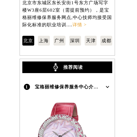
北京市东城区东长安街1号东方广场写字
徐汇区虹桥
楼W3座6层602室（需提前预约），是宝
3705室
）
格丽维修保养服务网点,中心技师均接受国
养服务网点
际化标准的职业培训....
详情 >
职业培训...
北京
上海
广州
深圳
天津
成都
推荐阅读
1
宝格丽维修保养服务中心介绍 | Bvlgari