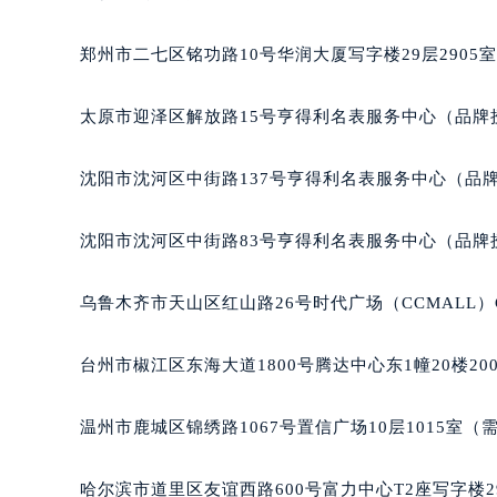
吉林省四平市铁东区紫气大路与南九
吉林省松原市宁江区五环大街宝格丽
郑州市二七区铭功路10号华润大厦写字楼29层2905
吉林省通化市东昌区环通乡江南大街
吉林省延边市延吉市解放路宝格丽售
太原市迎泽区解放路15号亨得利名表服务中心（品牌
辽宁省鞍山市铁东区站前街宝格丽售
辽宁省本溪市平山区胜利路宝格丽售
沈阳市沈河区中街路137号亨得利名表服务中心（品
辽宁省朝阳市双塔区新华路宝格丽售
辽宁省丹东市振兴区七经街宝格丽售
沈阳市沈河区中街路83号亨得利名表服务中心（品牌
辽宁省抚顺市新抚区东一路宝格丽售
辽宁省阜新市海州区解放大街宝格丽
乌鲁木齐市天山区红山路26号时代广场（CCMALL）C
辽宁省葫芦岛市连山区中央路宝格丽
辽宁省锦州市古塔区中央大街宝格丽
台州市椒江区东海大道1800号腾达中心东1幢20楼20
辽宁省辽阳市白塔区新运大街宝格丽
辽宁省盘锦市兴隆台区石油大街宝格
温州市鹿城区锦绣路1067号置信广场10层1015室（
辽宁省铁岭市银州区南马路宝格丽售
辽宁省营口市站前区市府路与渤海大
哈尔滨市道里区友谊西路600号富力中心T2座写字楼2