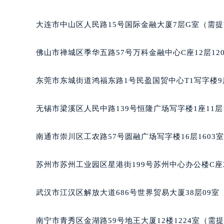
辽宁省沈阳市沈河区中街路137号亨
辽宁省沈阳市沈河区中街路83号亨
大连市中山区人民路15号国际金融大厦7层G室（需
北京市朝阳区建国门外大街甲6号华熙
北京市东城区东长安街1号王府井东方
佛山市禅城区季华五路57号万科金融中心C座12层12
河北省保定市竞秀区朝阳北大街北国
内蒙古自治区阿拉善盟市左旗土尔扈
东莞市东城街道鸿福东路1号民盈国贸中心T1写字楼9
内蒙古自治区巴彦淖尔市临河区新华
内蒙古自治区包头市青山区幸福路甲
无锡市梁溪区人民中路139号恒隆广场写字楼1座11层
内蒙古自治区赤峰市红山区哈达街宝
内蒙古自治区鄂尔多斯市东胜区伊金
南通市崇川区工农路57号圆融广场写字楼16层1603
内蒙古自治区呼伦贝尔市海拉尔区中
内蒙古自治区通辽市科尔沁区明仁大
苏州市苏州工业园区星港街199号苏州中心办公楼C座
内蒙古自治区乌海市海勃湾区人民南
内蒙古自治区乌兰察布市集宁区恩和
武汉市江汉区解放大道686号世界贸易大厦38层09
内蒙古自治区锡林郭勒盟市锡林浩特
内蒙古自治区兴安盟市乌兰浩特市兴
南宁市青秀区金湖路59号地王大厦12楼1224室（需