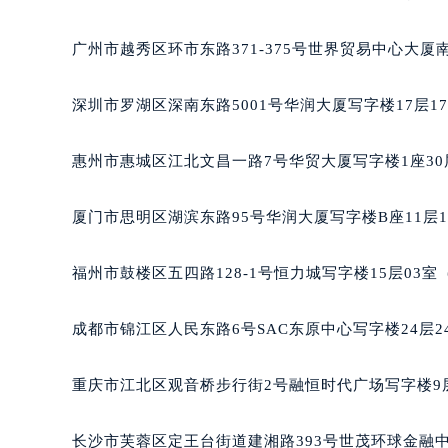
黑龙江省大庆市萨尔图区会战大街宝
黑龙江省鹤岗市向阳区红军路宝格丽
广州市越秀区环市东路371-375号世界贸易中心大厦
黑龙江省黑河市爱辉区中央街宝格丽
黑龙江省鸡西市鸡冠区红军路宝格丽
深圳市罗湖区深南东路5001号华润大厦写字楼17层1
黑龙江省佳木斯市向阳区长安路宝格
黑龙江省牡丹江市东安区太平路宝格
惠州市惠城区江北文昌一路7号华贸大厦写字楼1座30
黑龙江省七台河市桃山区大同街宝格
黑龙江省齐齐哈尔市龙沙区龙华路宝
厦门市思明区湖滨东路95号华润大厦写字楼B座11层1
黑龙江省双鸭山市尖山区新兴大街宝
黑龙江省绥化市北林区新华街与康庄
福州市鼓楼区五四路128-1号恒力城写字楼15层03
黑龙江省伊春市伊美区通河路宝格丽
吉林省白城市洮北区明仁南街宝格丽
成都市锦江区人民东路6号SAC东原中心写字楼24层2
吉林省白山市浑江区浑江大街宝格丽
吉林省吉林市船营区河南街宝格丽售
重庆市江北区观音桥步行街2号融恒时代广场写字楼9层
吉林省辽源市龙山区人民大街宝格丽
吉林省梅河口市新华街道梅河大街宝
长沙市芙蓉区定王台街道建湘路393号世茂环球金融中