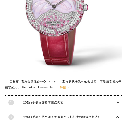
福建省莆田市城厢区霞林街道荔华东大道宝格丽售后服务中心（需提前预约）
福建省三明市三元区东乾二路宝格丽售后服务中心（需提前预约）
福建省漳州市龙文区步港路宝格丽售后服务中心（需提前预约）
江苏省常州市新北区龙锦路1590号现代传媒中心5号楼10层1008室宝格丽售后服务中心（需提前预约）
江苏省淮安市清江浦区淮海北路宝格丽售后服务中心（需提前预约）
江苏省连云港市海州区通灌北路宝格丽售后服务中心（需提前预约）
江苏省南京市秦淮区中山南路1号南京中心22层22-C1-C3室宝格丽售后服务中心（需提前预约）
江苏省宿迁市宿城区西湖路宝格丽售后服务中心（需提前预约）
江苏省泰州市海陵区永定东路399号置地商务中心东塔（华润万象城）17层1706室宝格丽售后服务中心（需提前预约）
江苏省徐州市鼓楼区淮海东路29号苏宁广场IFC国际金融中心35层3508室宝格丽售后服务中心（需提前预约）
宝格丽 官方售后服务中心 Bvlgari 宝格丽从来没有改变世界，而是把它留给佩
江苏省盐城市盐都区世纪大道5号盐城金融城写字楼1号楼16层1604室宝格丽售后服务中心（需提前预约）
戴它的人。 Bvlgari will never cha......
详情 >
江苏省扬州市邗江区国展路29号星耀天地写字楼1号楼18层1803室宝格丽售后服务中心（需提前预约）
江苏省镇江市京口区中山东路宝格丽售后服务中心（需提前预约）
2
宝格丽手表保养指南重点内容！
江西省抚州市临川区赣东大道宝格丽售后服务中心（需提前预约）
江西省赣州市章贡区文清路宝格丽售后服务中心（需提前预约）
3
宝格丽手表机芯生锈了怎么办？（机芯生锈的解决方法）
江西省吉安市吉州区井冈山大道宝格丽售后服务中心（需提前预约）