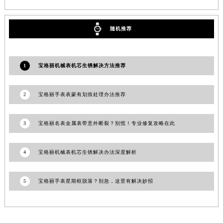
山东省威海市环翠区新威海路89号振华商厦一楼名表维修宝格丽售后服务中心（需提前预约）
山东省潍坊市奎文区东风东街宝格丽售后服务中心（需提前预约）
随机推荐
山东省枣庄市滕州市北辛路与善国路交叉口宝格丽售后服务中心（需提前预约）
山东省淄博市张店区金晶大道宝格丽售后服务中心（需提前预约）
上海市黄浦区南京东路299号宏伊国际广场写字楼8层806室宝格丽售后服务中心（需提前预约）
1
宝格丽机械表机芯生锈解决方法推荐
上海市徐汇区虹桥路3号港汇中心2座37层3705室宝格丽售后服务中心（需提前预约）
浙江省杭州市上城区钱江路1366号华润大厦A座5层503-5室宝格丽售后服务中心（需提前预约）
2
宝格丽手表表蒙有划痕处理办法推荐
浙江省湖州市吴兴区劳动路宝格丽售后服务中心（需提前预约）
浙江省嘉兴市南湖区广益路705号嘉兴世界贸易中心A座13层1304室宝格丽售后服务中心（需提前预约）
3
宝格丽名表金属表带意外断裂？别慌！专业修复攻略在此
浙江省金华市金东区东市南街777号金华万达广场4号楼22楼2209室宝格丽售后服务中心（需提前预约）
浙江省丽水市莲都区解放街宝格丽售后服务中心（需提前预约）
4
宝格丽机械表机芯生锈解决办法深度解析
浙江省宁波市江北区大闸南路500号来福士广场办公楼20层2009室宝格丽售后服务中心（需提前预约）
浙江省衢州市柯城区上街宝格丽售后服务中心（需提前预约）
5
宝格丽手表星期框脱落？别急，这里有解决妙招
浙江省绍兴市越城区胜利东路379号世茂天际中心写字楼8层805室宝格丽售后服务中心（需提前预约）
浙江省舟山市定海区解放东路宝格丽售后服务中心（需提前预约）
澳门特别行政区大堂区议事亭前地（新马路）宝格丽售后服务中心（需提前预约）