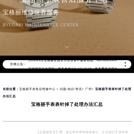
宝格丽维修保养服务
BVLGARI MAINTENANCE CENTER
2026年8月宝格丽中国区售后服务网络优化升级公告
2026年8月宝格丽全国官方售后客户服务热线：400-606-8509
▲
官网公告>
宝格丽官方全国统一服务热线400-606-8509，服务覆盖中国大陆、香港、澳门、台湾全部区域（非大陆需加拨“+86”）
▼
2026年8月宝格丽售后服务中心最新网点地址：
北京市朝阳区建国门外大街甲6号华熙国际中心写字楼D座11层1102室（北京总部）（需提前预约）
当前位置：
宝格丽手表售后维修中心
>
问题/知识/资讯
>
广州
> 宝格丽手表表针掉了处理
北京市东城区东长安街1号东方广场写字楼W3座6层602室（需提前预约）
办法汇总
天津市和平区赤峰道136号天津国际金融中心写字楼26层2603室（需提前预约）
宝格丽手表表针掉了处理办法汇总
上海市徐汇区虹桥路3号港汇中心写字楼2座37层3705室（需提前预约）
上海市黄浦区南京东路299号宏伊国际广场写字楼8层806室（需提前预约）
南京市秦淮区中山南路1号（新街口）南京中心写字楼22层C1-1室（需提前预约）
常州市新北区龙锦路1590号现代传媒中心写字楼5号楼10层1008室（需提前预约）
【宝格丽售后】嘿，各位时尚界的探险家们，今天咱们不谈诗和