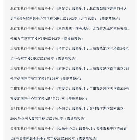
吉林省辽源市龙山区人民大街宝格丽售后服务中心（需提前预约）
北京宝格丽手表售后服务中心
（国贸店）服务地址：北京市朝阳区建国门外大
吉林省梅河口市新华街道梅河大街宝格丽售后服务中心（需提前预约）
街甲6号华熙国际中心写字楼D座11层1102室（北京总部）（需提前预约）
吉林省四平市铁东区紫气大路与南九经街交汇处宝格丽售后服务中心（需提前预约）
北京宝格丽手表售后服务中心
（王府井店）服务地址：北京市东城区东长安街1
吉林省松原市宁江区五环大街宝格丽售后服务中心（需提前预约）
号东方广场写字楼W3座6层602室（需提前预约）
吉林省通化市东昌区环通乡江南大街宝格丽售后服务中心（需提前预约）
上海宝格丽手表售后服务中心
（港汇店）服务地址：上海市徐汇区虹桥路3号港
吉林省延边市延吉市解放路宝格丽售后服务中心（需提前预约）
辽宁省鞍山市铁东区站前街宝格丽售后服务中心（需提前预约）
汇中心写字楼2座37层3705室（需提前预约）
辽宁省本溪市平山区胜利路宝格丽售后服务中心（需提前预约）
上海宝格丽手表售后服务中心
（宏伊店）服务地址：上海市黄浦区南京东路299
辽宁省朝阳市双塔区新华路宝格丽售后服务中心（需提前预约）
号宏伊国际广场写字楼8层806室（需提前预约）
辽宁省丹东市振兴区七经街宝格丽售后服务中心（需提前预约）
广州宝格丽手表售后服务中心
（万菱店）服务地址：广州市天河区天河路230号
辽宁省抚顺市新抚区东一路宝格丽售后服务中心（需提前预约）
万菱汇国际中心写字楼A塔7层704室（需提前预约）
辽宁省阜新市海州区解放大街宝格丽售后服务中心（需提前预约）
深圳宝格丽手表售后服务中心
（华润店）服务地址：深圳市罗湖区深南东路
辽宁省葫芦岛市连山区中央路宝格丽售后服务中心（需提前预约）
5001号华润大厦写字楼17层1701室（需提前预约）
辽宁省锦州市古塔区中央大街宝格丽售后服务中心（需提前预约）
辽宁省辽阳市白塔区新运大街宝格丽售后服务中心（需提前预约）
天津宝格丽手表售后服务中心
（金融中心店）服务地址：天津市和平区赤峰道
辽宁省盘锦市兴隆台区石油大街宝格丽售后服务中心（需提前预约）
136号天津国际金融中心写字楼26层2603室（需提前预约）