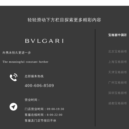
澳门特别行政区风顺堂区南湾大马路宝格丽售后服务中心（需提前预约）
澳门特别行政区花地玛堂区关闸广场宝格丽售后服务中心（需提前预约）
轻轻滑动下方栏目探索更多精彩内容
澳门特别行政区花王堂区大三巴商圈宝格丽售后服务中心（需提前预约）
澳门特别行政区嘉模堂区官也街宝格丽售后服务中心（需提前预约）
宝格丽中国区
澳门省路氹城市金光大道宝格丽售后服务中心（需提前预约）
澳门特别行政区望德堂区塔石广场宝格丽售后服务中心（需提前预约）
北京宝格丽维
向隽永恒久更进一步
福建省福州市鼓楼区五四路128-1号恒力城写字楼15层03室宝格丽售后服务中心（需提前预约）
The meaningful constant further
福建省厦门市思明区湖滨东路95号万象城华润大厦B座11层1104室宝格丽售后服务中心（需提前预约）
上海宝格丽维
广东省潮州市潮安区新风路与潮汕路交汇处宝格丽售后服务中心（需提前预约）
天津宝格丽维

总部服务热线
广东省广州市天河区天河路230号万菱汇国际中心A塔7层704室宝格丽售后服务中心（需提前预约）
广州宝格丽维
400-606-8509
广东省广州市越秀区环市东路371-375号世界贸易中心大厦南塔15层1507室宝格丽售后服务中心（需提前预约）
深圳宝格丽维
广东省河源市源城区越王大道宝格丽售后服务中心（需提前预约）
营业时间：
广东省惠州市惠城区江北文昌一路7号华贸大厦1座30层3005室宝格丽售后服务中心（需提前预约）
成都宝格丽维

门店营业时间：09:00-19:30
广东省江门市蓬江区广场西路宝格丽售后服务中心（需提前预约）
客服在线时间：8:00-22:00
广东省揭阳市榕城进贤门步行街宝格丽售后服务中心（需提前预约）
客服及门店节假日不休
广东省茂名市电白区水东街道迎宾大道宝格丽售后服务中心（需提前预约）