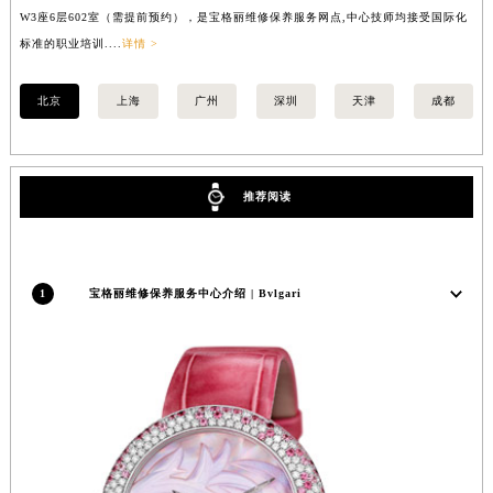
W3座6层602室（需提前预约），是宝格丽维修保养服务网点,中心技师均接受国际化
3
安徽省亳州市谯城区魏武大道宝格丽售后服务中心（需提前预约）
标准的职业培训....
详情 >
职业
安徽省池州市贵池区长江路宝格丽售后服务中心（需提前预约）
安徽省滁州市琅琊区南谯北路宝格丽售后服务中心（需提前预约）
北京
上海
广州
深圳
天津
成都
安徽省阜阳市颍州区颍州北路宝格丽售后服务中心（需提前预约）
安徽省淮北市相山区淮海路宝格丽售后服务中心（需提前预约）
安徽省淮南市田家庵区国庆中路宝格丽售后服务中心（需提前预约）
推荐阅读
安徽省黄山市屯溪区黄山西路宝格丽售后服务中心（需提前预约）
安徽省六安市金安区解放中路宝格丽售后服务中心（需提前预约）
安徽省马鞍山市雨山区湖南西路宝格丽售后服务中心（需提前预约）
1
宝格丽维修保养服务中心介绍 | Bvlgari
安徽省宿州市埇桥区人民中路宝格丽售后服务中心（需提前预约）
安徽省铜陵市铜官区石城大道宝格丽售后服务中心（需提前预约）
安徽省芜湖市镜湖区中山路步行街宝格丽售后服务中心（需提前预约）
安徽省宣城市宣州区叠嶂西路宝格丽售后服务中心（需提前预约）
福建省龙岩市新罗区九一南路宝格丽售后服务中心（需提前预约）
福建省南平市建阳区人民西路宝格丽售后服务中心（需提前预约）
福建省宁德市蕉城区天湖东路宝格丽售后服务中心（需提前预约）