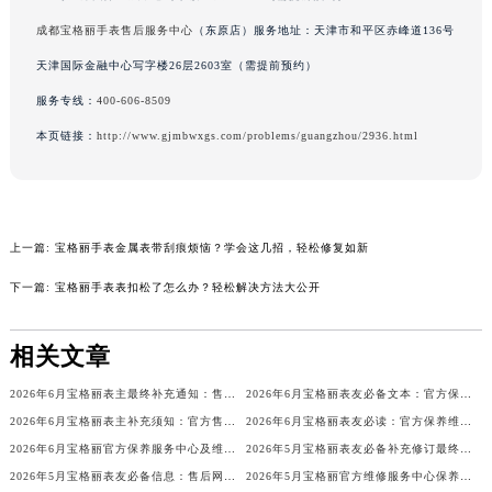
辽宁省铁岭市银州区南马路宝格丽售后服务中心（需提前预约）
成都宝格丽手表售后服务中心
（东原店）服务地址：天津市和平区赤峰道136号
辽宁省营口市站前区市府路与渤海大街交叉口宝格丽售后服务中心（需提前预约）
天津国际金融中心写字楼26层2603室（需提前预约）
辽宁省沈阳市沈河区中街路137号亨得利名表维修授权店1楼宝格丽售后服务中心（需提前预约）
服务专线：
400-606-8509
辽宁省沈阳市沈河区中街路83号亨得利名表维修授权店1楼宝格丽售后服务中心（需提前预约）
本页链接：
http://www.gjmbwxgs.com/problems/guangzhou/2936.html
北京市朝阳区建国门外大街甲6号华熙国际中心D座11层1102室宝格丽售后服务中心（北京总部）（需提前预约）
北京市东城区东长安街1号王府井东方广场W3座6层602室宝格丽售后服务中心（需提前预约）
河北省保定市竞秀区朝阳北大街北国先天下宝格丽售后服务中心（需提前预约）
内蒙古自治区阿拉善盟市左旗土尔扈特大街宝格丽售后服务中心（需提前预约）
上一篇:
宝格丽手表金属表带刮痕烦恼？学会这几招，轻松修复如新
内蒙古自治区巴彦淖尔市临河区新华街宝格丽售后服务中心（需提前预约）
下一篇:
宝格丽手表表扣松了怎么办？轻松解决方法大公开
内蒙古自治区包头市青山区幸福路甲3号王府井百货名表维修宝格丽售后服务中心（需提前预约）
内蒙古自治区赤峰市红山区哈达街宝格丽售后服务中心（需提前预约）
相关文章
内蒙古自治区鄂尔多斯市东胜区伊金霍洛街宝格丽售后服务中心（需提前预约）
内蒙古自治区呼伦贝尔市海拉尔区中央街宝格丽售后服务中心（需提前预约）
2026年6月宝格丽表主最终补充通知：售后网点迁址及新开业
2026年6月宝格丽表友必备文本：官方保养维修中心搬迁及新开列表
内蒙古自治区通辽市科尔沁区明仁大街宝格丽售后服务中心（需提前预约）
2026年6月宝格丽表主补充须知：官方售后网点迁移与新设
2026年6月宝格丽表友必读：官方保养维修中心搬迁新开完整名录
2026年6月宝格丽官方保养服务中心及维修点迁移新设补充公告原文发布
2026年5月宝格丽表友必备补充修订最终信息：售后网点搬迁及新开
内蒙古自治区乌海市海勃湾区人民南路宝格丽售后服务中心（需提前预约）
2026年5月宝格丽表友必备信息：售后网点搬迁及新开
2026年5月宝格丽官方维修服务中心保养点地址变更及新开补充店文件
内蒙古自治区乌兰察布市集宁区恩和大街宝格丽售后服务中心（需提前预约）