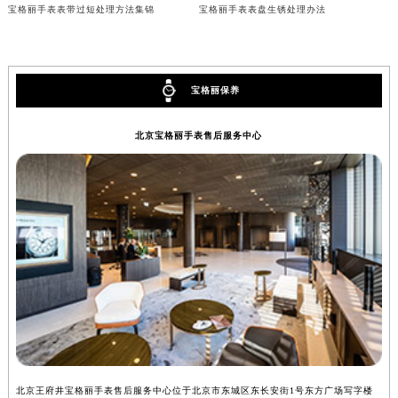
宝格丽手表表带过短处理方法集锦
宝格丽手表表盘生锈处理办法
内蒙古自治区锡林郭勒盟市锡林浩特市光明街与额尔敦路交叉口宝格丽售后服务中心（需提前预约）
内蒙古自治区兴安盟市乌兰浩特市兴安大街宝格丽售后服务中心（需提前预约）
山西省大同市平城区迎宾街宝格丽售后服务中心（需提前预约）
宝格丽保养
山西省晋城市城区黄华街宝格丽售后服务中心（需提前预约）
山西省晋中市榆次区顺城街宝格丽售后服务中心（需提前预约）
北京宝格丽手表售后服务中心
山西省临汾市尧都区解放路宝格丽售后服务中心（需提前预约）
山西省吕梁市离石区永宁中路与建设街交叉口宝格丽售后服务中心（需提前预约）
山西省朔州市朔城区怡西路与鄯阳西街交汇处宝格丽售后服务中心（需提前预约）
山西省忻州市忻府区和平东街与七一南路交叉口宝格丽售后服务中心（需提前预约）
山西省阳泉市郊区平阳东街与新城大道交叉口宝格丽售后服务中心（需提前预约）
山西省运城市盐湖区河东街宝格丽售后服务中心（需提前预约）
山西省长治市潞州区英雄中路宝格丽售后服务中心（需提前预约）
山西省太原市迎泽区迎泽街道解放路15号亨得利名表维修授权店3楼宝格丽售后服务中心（需提前预约）
天津市和平区赤峰道136号天津国际金融中心26层2603室宝格丽售后服务中心（需提前预约）
安徽省安庆市迎江区人民路宝格丽售后服务中心（需提前预约）
安徽省蚌埠市蚌山区淮河路宝格丽售后服务中心（需提前预约）
北京王府井宝格丽手表售后服务中心位于北京市东城区东长安街1号东方广场写字楼
上