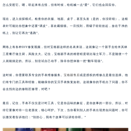
怎么安慰它。嗯，听起来有点怪，但有时候，给机械一点“爱”，它们也会回应你。
福州市鼓楼区五四路128-1号恒力城写字楼15层03室（需提前预约）
成都市锦江区人民东路6号SAC东原中心写字楼24层2406B室（需提前预约）
现在，进入侦探模式。检查你的衣服、地面、桌子，甚至头发（是的，你没听错）。这根
重庆市江北区观音桥步行街2号融恒时代广场写字楼9层902室（需提前预约）
表针可能比你想象中还要“调皮”，喜欢藏猫猫。一旦找到，用镊子轻轻拾起，放在干净的
长沙市芙蓉区定王台街道建湘路393号世茂环球金融中心写字楼（芙蓉广场）10层13室（需提前预约）
纸上，别让它再次“逃跑”。
郑州市二七区铭功路10号华润大厦写字楼29层2905室（需提前预约）
太原市迎泽区解放路15号亨得利名表服务中心（品牌授权店）3层整层（需提前预约）
网络上有各种DIY修复视频，但对宝格丽这样的名表来说，这就像让一个新手去给米其林
三星餐厅做主厨，风险太大。记住，宝格丽手表的精密程度堪比瑞士军刀，不是随便一个
沈阳市沈河区中街路137号亨得利名表服务中心（品牌授权店）1层整层（需提前预约）
人就能搞定的。所以，别尝试自己动手，除非你想体验一把“翻车现场”。
沈阳市沈河区中街路83号亨得利名表服务中心（品牌授权店）1层整层（需提前预约）
乌鲁木齐市天山区红山路26号时代广场（CCMALL）C座17层17-B（需提前预约）
这时候，你需要联系专业的手表维修服务。
宝格丽售后
或是授权的维修点是最佳选择。他
温州市鹿城区锦绣路1067号置信广场10层1015室（需提前预约）
们有专门的工具和经验，能确保你的宝贝手表恢复如初。这就像你的手机出了问题，你不
哈尔滨市道里区友谊西路600号富力中心T2座写字楼29层03室（需提前预约）
会去找街边的修鞋匠修理，对吧？
大连市中山区人民路15号国际金融大厦7层G室（需提前预约）
最后，记住，手表不仅仅是计时工具，它是你品味的象征，是你故事的一部分。所以，对
佛山市禅城区季华五路57号万科金融中心C座12层1205室（需提前预约）
待它要像对待一位老朋友，细心呵护。下次，当你看到别人的手表出现类似问题时，你可
东莞市东城街道鸿福东路1号民盈国贸中心T1写字楼9层907室（需提前预约）
以微笑着告诉他们：“别担心，我有个故事可以讲给你听。”
无锡市梁溪区人民中路139号恒隆广场写字楼1座11层1104室（需提前预约）
南通市崇川区工农路57号圆融广场写字楼16层1603室（需提前预约）