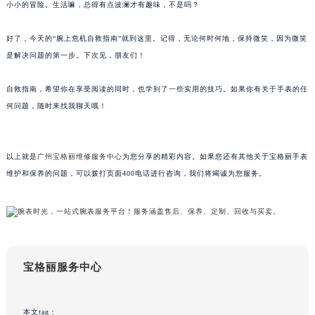
小小的冒险。生活嘛，总得有点波澜才有趣味，不是吗？
甘肃省兰州市七里河区西津西路16号兰州中心写字楼21层2102室（需提前预约）
重庆市解放碑渝中区民权路28号英利国际金融中心写字楼20层01室（需提前预约）
好了，今天的“腕上危机自救指南”就到这里。记得，无论何时何地，保持微笑，因为微笑
黑龙江省大庆市萨尔图区会战大街宝格丽售后服务中心（需提前预约）
是解决问题的第一步。下次见，朋友们！
黑龙江省鹤岗市向阳区红军路宝格丽售后服务中心（需提前预约）
自救指南，希望你在享受阅读的同时，也学到了一些实用的技巧。如果你有关于手表的任
黑龙江省黑河市爱辉区中央街宝格丽售后服务中心（需提前预约）
何问题，随时来找我聊天哦！
黑龙江省鸡西市鸡冠区红军路宝格丽售后服务中心（需提前预约）
黑龙江省佳木斯市向阳区长安路宝格丽售后服务中心（需提前预约）
黑龙江省牡丹江市东安区太平路宝格丽售后服务中心（需提前预约）
以上就是
广州宝格丽维修服务中心
为您分享的精彩内容。如果您还有其他关于宝格丽手表
黑龙江省七台河市桃山区大同街宝格丽售后服务中心（需提前预约）
维护和保养的问题，可以拨打页面400电话进行咨询，我们将竭诚为您服务。
黑龙江省齐齐哈尔市龙沙区龙华路宝格丽售后服务中心（需提前预约）
黑龙江省双鸭山市尖山区新兴大街宝格丽售后服务中心（需提前预约）
黑龙江省绥化市北林区新华街与康庄路交叉口宝格丽售后服务中心（需提前预约）
黑龙江省伊春市伊美区通河路宝格丽售后服务中心（需提前预约）
宝格丽服务中心
吉林省白城市洮北区明仁南街宝格丽售后服务中心（需提前预约）
吉林省白山市浑江区浑江大街宝格丽售后服务中心（需提前预约）
吉林省吉林市船营区河南街宝格丽售后服务中心（需提前预约）
本文tag：