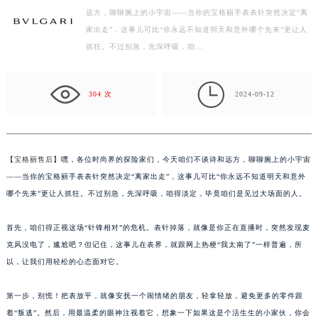
远方，聊聊腕上的小宇宙——当你的宝格丽手表表针突然决定“离
徐州市鼓楼区淮海东路29号苏宁广场IFC国际金融中心写字楼35层3508室（需提前预约）
家出走”，这事儿可比“你永远不知道明天和意外哪个先来”更让人
扬州市邗江区国展路29号星耀天地写字楼1号楼18层1803室（需提前预约）
抓狂。不过别急，先深呼吸，咱…
盐城市盐都区世纪大道5号盐城金融城写字楼1号楼16层1604室（需提前预约）
泰州市海陵区永定东路399号置地商务中心东塔写字楼（华润万象城）17层1706室（需提前预约）

宁波市江北区大闸南路500号来福士广场办公楼20层2009室（需提前预约）
304 次
2024-09-12
杭州市上城区钱江路1366号华润大厦写字楼A座5层503-5室（需提前预约）
金华市金东区东市南街777号金华万达广场写字楼4号楼22层2209室（需提前预约）
绍兴市越城区胜利东路379号世茂天际中心写字楼8层805室（需提前预约）
【
宝格丽售后
】嘿，各位时尚界的探险家们，今天咱们不谈诗和远方，聊聊腕上的小宇宙
嘉兴市南湖区广益路705号嘉兴世界贸易中心写字楼A座13层1304室（需提前预约）
——当你的宝格丽手表表针突然决定“离家出走”，这事儿可比“你永远不知道明天和意外
南昌市红谷滩新区红谷中大道998号绿地双子塔（中央广场）A1座办公楼14层07室（需提前预约）
哪个先来”更让人抓狂。不过别急，先深呼吸，咱得淡定，毕竟咱们是见过大场面的人。
济南市历下区经十路11111号华润中心写字楼（万象城）15层1508室（需提前预约）
首先，咱们得正视这场“针锋相对”的危机。表针掉落，就像是你正在直播时，突然发现麦
广州市天河区天河路230号万菱汇国际中心写字楼A塔7层704室（需提前预约）
克风没电了，尴尬吧？但记住，这事儿在表界，就跟网上热梗“我太南了”一样普遍，所
广州市越秀区环市东路371-375号世界贸易中心大厦南塔写字楼15层07室（需提前预约）
以，让我们用轻松的心态面对它。
深圳市罗湖区深南东路5001号华润大厦写字楼17层1701室（需提前预约）
惠州市惠城区江北文昌一路7号华贸大厦写字楼1座30层05室（需提前预约）
第一步，别慌！把表放平，就像安抚一个闹情绪的朋友，轻拿轻放，避免更多的零件跟
厦门市思明区湖滨东路95号华润大厦写字楼B座11层1104室（需提前预约）
着“叛逃”。然后，用最温柔的眼神注视着它，想象一下如果这是个活生生的小家伙，你会