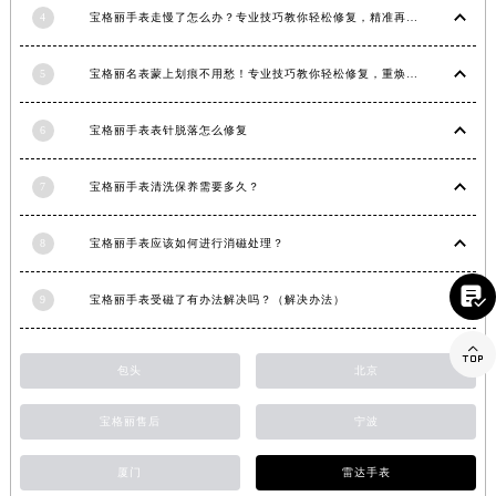
4
宝格丽手表走慢了怎么办？专业技巧教你轻松修复，精准再现时间魅力
江西省景德镇市珠山区珠山中路宝格丽售后服务中心（需提前预约）
江西省九江市浔阳区浔阳路宝格丽售后服务中心（需提前预约）
5
宝格丽名表蒙上划痕不用愁！专业技巧教你轻松修复，重焕奢华光彩
江西省南昌市红谷滩新区红谷中大道998号绿地双子塔（中央广场）A1座办公楼14层1407室宝格丽售后服务中心（需提前预约）
江西省萍乡市安源区萍安北大道与康庄路交叉口宝格丽售后服务中心（需提前预约）
6
宝格丽手表表针脱落怎么修复
江西省上饶市信州区滨江西路宝格丽售后服务中心（需提前预约）
江西省新余市渝水区北湖西路宝格丽售后服务中心（需提前预约）
7
宝格丽手表清洗保养需要多久？
江西省宜春市袁州区中山中路宝格丽售后服务中心（需提前预约）
江西省鹰潭市月湖区胜利东路宝格丽售后服务中心（需提前预约）
8
宝格丽手表应该如何进行消磁处理？
山东省德州市德城区东风中路宝格丽售后服务中心（需提前预约）

山东省东营市东营区济南路宝格丽售后服务中心（需提前预约）
9
宝格丽手表受磁了有办法解决吗？（解决办法）
山东省济南市历下区经十路11111号华润中心写字楼（万象城）15层1508室宝格丽售后服务中心（需提前预约）

山东省济宁市任城区太白楼路宝格丽售后服务中心（需提前预约）
包头
北京
山东省莱芜市文化南路8号银座商城名表维修一楼名表维修宝格丽售后服务中心（需提前预约）
宝格丽售后
宁波
山东省临沂市兰山区解放路宝格丽售后服务中心（需提前预约）
山东省日照市东港区烟台路宝格丽售后服务中心（需提前预约）
厦门
雷达手表
山东省泰安市泰山区财源街道泰山大街宝格丽售后服务中心（需提前预约）