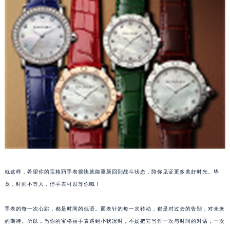
苏州市苏州工业园区星港街199号苏州中心办公楼C座22层08室（需提前预约）
武汉市江汉区解放大道686号世界贸易大厦38层09室（需提前预约）
南宁市青秀区金湖路59号地王大厦12楼1224室（需提前预约）
合肥市蜀山区潜山路111号万象城华润大厦B座12楼03室（需提前预约）
泉州市丰泽区宝洲路729号浦西万达中心写字楼A座7楼709室（需提前预约）
青岛市南区山东路6号华润大厦B座22层04室（需提前预约）
烟台市芝罘区胜利路139号万达金融中心A座907室（需提前预约）
长春市朝阳区西安大路727号中银大厦A座(旺进大厦)18层09室（需提前预约）
贵阳市南明区都司高架桥路33号亨特国际金融中心14楼14D（需提前预约）
昆明市盘龙区北京路928号同德昆明广场写字楼10层06室（需提前预约）
石家庄市长安区中山东路39号勒泰中心写字楼B座13层07室（需提前预约）
西安市碑林区南关正街88号华侨城长安国际中心E座6楼10室（需提前预约）
就这样，希望你的宝格丽手表很快就能重新回到战斗状态，陪你见证更多美好时光。毕
海口市龙华区金贸东路5号海口华润大厦B座17层1707室（需提前预约）
竟，时间不等人，但手表可以等你哦！
唐山市路南区新华东道100号万达广场写字楼A座10层1002室（需提前预约）
手表的每一次心跳，都是时间的低语。而表针的每一次转动，都是对过去的告别，对未来
台州市椒江区东海大道1800号腾达中心东1幢20楼2002室（需提前预约）
的期待。所以，当你的宝格丽手表遇到小状况时，不妨把它当作一次与时间的对话，一次
内蒙古自治区呼和浩特市玉泉区大学西街70号华润万象城写字楼（鄂尔多斯大厦）23层2326室（需提前预约）