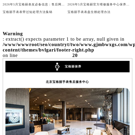
2026年5月宝格丽表友必备信息：售后网点搬迁及新开
2026年5月宝格丽官方维修服务中心保养点地址变更及新开补充店文件
内蒙古自治区锡林郭勒盟市锡林浩特市光明街与额尔敦路交叉口宝格丽售后服务中心（需提前预约）
宝格丽手表表带过短处理方法集锦
宝格丽手表表盘生锈处理办法
内蒙古自治区兴安盟市乌兰浩特市兴安大街宝格丽售后服务中心（需提前预约）
山西省大同市平城区迎宾街宝格丽售后服务中心（需提前预约）
山西省晋城市城区黄华街宝格丽售后服务中心（需提前预约）
Warning
: extract() expects parameter 1 to be array, null given in
山西省晋中市榆次区顺城街宝格丽售后服务中心（需提前预约）
/www/wwwroot/seo/countryt/two/www.gjmbwxgs.com/wp
山西省临汾市尧都区解放路宝格丽售后服务中心（需提前预约）
content/themes/bvlgari/footer-right.php
on line
20
山西省吕梁市离石区永宁中路与建设街交叉口宝格丽售后服务中心（需提前预约）
山西省朔州市朔城区怡西路与鄯阳西街交汇处宝格丽售后服务中心（需提前预约）
宝格丽保养
山西省忻州市忻府区和平东街与七一南路交叉口宝格丽售后服务中心（需提前预约）
山西省阳泉市郊区平阳东街与新城大道交叉口宝格丽售后服务中心（需提前预约）
北京宝格丽手表售后服务中心
山西省运城市盐湖区河东街宝格丽售后服务中心（需提前预约）
山西省长治市潞州区英雄中路宝格丽售后服务中心（需提前预约）
山西省太原市迎泽区迎泽街道解放路15号亨得利名表维修授权店3楼宝格丽售后服务中心（需提前预约）
天津市和平区赤峰道136号天津国际金融中心26层2603室宝格丽售后服务中心（需提前预约）
安徽省安庆市迎江区人民路宝格丽售后服务中心（需提前预约）
安徽省蚌埠市蚌山区淮河路宝格丽售后服务中心（需提前预约）