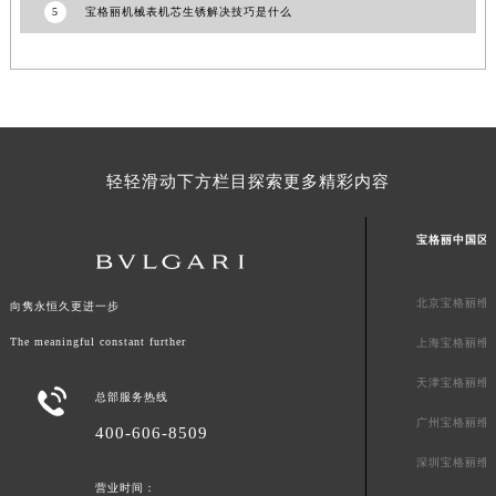
5
宝格丽机械表机芯生锈解决技巧是什么
澳门特别行政区风顺堂区南湾大马路宝格丽售后服务中心（需提前预约）
澳门特别行政区花地玛堂区关闸广场宝格丽售后服务中心（需提前预约）
澳门特别行政区花王堂区大三巴商圈宝格丽售后服务中心（需提前预约）
澳门特别行政区嘉模堂区官也街宝格丽售后服务中心（需提前预约）
澳门省路氹城市金光大道宝格丽售后服务中心（需提前预约）
澳门特别行政区望德堂区塔石广场宝格丽售后服务中心（需提前预约）
轻轻滑动下方栏目探索更多精彩内容
福建省福州市鼓楼区五四路128-1号恒力城写字楼15层03室宝格丽售后服务中心（需提前预约）
福建省厦门市思明区湖滨东路95号万象城华润大厦B座11层1104室宝格丽售后服务中心（需提前预约）
宝格丽中国区
广东省潮州市潮安区新风路与潮汕路交汇处宝格丽售后服务中心（需提前预约）
广东省广州市天河区天河路230号万菱汇国际中心A塔7层704室宝格丽售后服务中心（需提前预约）
北京宝格丽维
向隽永恒久更进一步
广东省广州市越秀区环市东路371-375号世界贸易中心大厦南塔15层1507室宝格丽售后服务中心（需提前预约）
The meaningful constant further
上海宝格丽维
广东省河源市源城区越王大道宝格丽售后服务中心（需提前预约）
天津宝格丽维

广东省惠州市惠城区江北文昌一路7号华贸大厦1座30层3005室宝格丽售后服务中心（需提前预约）
总部服务热线
广州宝格丽维
广东省江门市蓬江区广场西路宝格丽售后服务中心（需提前预约）
400-606-8509
广东省揭阳市榕城进贤门步行街宝格丽售后服务中心（需提前预约）
深圳宝格丽维
广东省茂名市电白区水东街道迎宾大道宝格丽售后服务中心（需提前预约）
营业时间：