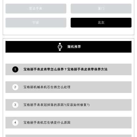
山东省威海市环翠区新威海路89号振华商厦一楼名表维修宝格丽售后服务中心（需提前预约）
雷达手表
厦门
山东省潍坊市奎文区东风东街宝格丽售后服务中心（需提前预约）
宁波
北京
山东省枣庄市滕州市北辛路与善国路交叉口宝格丽售后服务中心（需提前预约）
山东省淄博市张店区金晶大道宝格丽售后服务中心（需提前预约）
上海市黄浦区南京东路299号宏伊国际广场写字楼8层806室宝格丽售后服务中心（需提前预约）
随机推荐
上海市徐汇区虹桥路3号港汇中心2座37层3705室宝格丽售后服务中心（需提前预约）
浙江省杭州市上城区钱江路1366号华润大厦A座5层503-5室宝格丽售后服务中心（需提前预约）
浙江省湖州市吴兴区劳动路宝格丽售后服务中心（需提前预约）
1
宝格丽手表皮表带怎么保养？宝格丽手表皮表带保养方法
浙江省嘉兴市南湖区广益路705号嘉兴世界贸易中心A座13层1304室宝格丽售后服务中心（需提前预约）
浙江省金华市金东区东市南街777号金华万达广场4号楼22楼2209室宝格丽售后服务中心（需提前预约）
2
宝格丽机械表机芯生锈怎么处理
浙江省丽水市莲都区解放街宝格丽售后服务中心（需提前预约）
浙江省宁波市江北区大闸南路500号来福士广场办公楼20层2009室宝格丽售后服务中心（需提前预约）
3
宝格丽手表表冠掉落的原因?(应该如何修复?)
浙江省衢州市柯城区上街宝格丽售后服务中心（需提前预约）
浙江省绍兴市越城区胜利东路379号世茂天际中心写字楼8层805室宝格丽售后服务中心（需提前预约）
4
宝格丽手表机芯生锈是什么原因
浙江省舟山市定海区解放东路宝格丽售后服务中心（需提前预约）
澳门特别行政区大堂区议事亭前地（新马路）宝格丽售后服务中心（需提前预约）