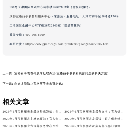
辽宁省铁岭市银州区南马路宝格丽售后服务中心（需提前预约）
136号天津国际金融中心写字楼26层2603室（需提前预约）
辽宁省营口市站前区市府路与渤海大街交叉口宝格丽售后服务中心（需提前预约）
成都宝格丽手表售后服务中心
（东原店）服务地址：天津市和平区赤峰道136号
辽宁省沈阳市沈河区中街路137号亨得利名表维修授权店1楼宝格丽售后服务中心（需提前预约）
天津国际金融中心写字楼26层2603室（需提前预约）
辽宁省沈阳市沈河区中街路83号亨得利名表维修授权店1楼宝格丽售后服务中心（需提前预约）
服务专线：
400-606-8509
北京市朝阳区建国门外大街甲6号华熙国际中心D座11层1102室宝格丽售后服务中心（北京总部）（需提前预约）
本页链接：
http://www.gjmbwxgs.com/problems/guangzhou/2805.html
北京市东城区东长安街1号王府井东方广场W3座6层602室宝格丽售后服务中心（需提前预约）
河北省保定市竞秀区朝阳北大街北国先天下宝格丽售后服务中心（需提前预约）
内蒙古自治区阿拉善盟市左旗土尔扈特大街宝格丽售后服务中心（需提前预约）
内蒙古自治区巴彦淖尔市临河区新华街宝格丽售后服务中心（需提前预约）
上一篇:
宝格丽手表表针脱落处理办法(宝格丽手表表针脱落问题的解决方案)
内蒙古自治区包头市青山区幸福路甲3号王府井百货名表维修宝格丽售后服务中心（需提前预约）
下一篇:
怎么才能防止宝格丽手表表冠老化?
内蒙古自治区赤峰市红山区哈达街宝格丽售后服务中心（需提前预约）
内蒙古自治区鄂尔多斯市东胜区伊金霍洛街宝格丽售后服务中心（需提前预约）
相关文章
内蒙古自治区呼伦贝尔市海拉尔区中央街宝格丽售后服务中心（需提前预约）
内蒙古自治区通辽市科尔沁区明仁大街宝格丽售后服务中心（需提前预约）
2026年6月宝格丽表主最终补充通知：售后网点迁址及新开业
2026年6月宝格丽表友必备文本：官方保养维修中心搬迁及新开列表
内蒙古自治区乌海市海勃湾区人民南路宝格丽售后服务中心（需提前预约）
2026年6月宝格丽表主补充须知：官方售后网点迁移与新设
2026年6月宝格丽表友必读：官方保养维修中心搬迁新开完整名录
2026年6月宝格丽官方保养服务中心及维修点迁移新设补充公告原文发布
2026年5月宝格丽表友必备补充修订最终信息：售后网点搬迁及新开
内蒙古自治区乌兰察布市集宁区恩和大街宝格丽售后服务中心（需提前预约）