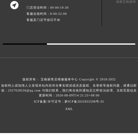
成都宝格丽维

广东省梅州市梅江区金燕大道宝格丽售后服务中心（需提前预约）
门店营业时间：09:00-19:30
客服在线时间：8:00-22:00
广东省清远市清城区湖西路宝格丽售后服务中心（需提前预约）
客服及门店节假日不休
广东省汕头市龙湖区长平路宝格丽售后服务中心（需提前预约）
广东省汕尾市城区香洲街道园林社区翠园街宝格丽售后服务中心（需提前预约）
广东省韶关市武江区芙蓉新区与老城中心交汇处宝格丽售后服务中心（需提前预约）
广东省深圳市罗湖区深南东路5001号华润大厦17层1701室宝格丽售后服务中心（需提前预约）
广东省阳江市江城区东风一路宝格丽售后服务中心（需提前预约）
广东省云浮市云城区金山路宝格丽售后服务中心（需提前预约）
广东省湛江市赤坎区观海北路宝格丽售后服务中心（需提前预约）
版权所有：
宝格丽售后维修服务中心
Copyright © 2018-2032
广东省肇庆市端州区信安大道与砚都大道交汇处宝格丽售后服务中心（需提前预约）
如权利人或知情人士发现本站内容存在事实错误或涉及版权、名誉权等侵权问题，请通过邮
箱：2557628530@qq.com 与我们联系，我们将在收到通知后立即依法处理。当前页面信息
广西壮族自治区百色市右江区中山二路宝格丽售后服务中心（需提前预约）
更新时间：2026-08-09T14:21:25+08:00
广西壮族自治区北海市海城区北京路宝格丽售后服务中心（需提前预约）
ICP备案/许可证号：黔ICP备2025055598号-35
XML
广西壮族自治区崇左市江州区石景林街道友谊大道与丽川路交汇处宝格丽售后服务中心（需提前预约）
广西壮族自治区防城港市港口区金花茶大道宝格丽售后服务中心（需提前预约）
广西壮族自治区贵港市港北区港城街道布山大道与仙衣路交叉口宝格丽售后服务中心（需提前预约）
广西壮族自治区桂林市秀峰区红岭路宝格丽售后服务中心（需提前预约）