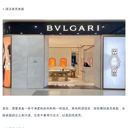
福州市鼓楼区五四路128-1号恒力城写字楼15层03室（需提前预约）
1.清洁表壳表面
成都市锦江区人民东路6号SAC东原中心写字楼24层2406B室（需提前预约）
重庆市江北区观音桥步行街2号融恒时代广场写字楼9层902室（需提前预约）
长沙市芙蓉区定王台街道建湘路393号世茂环球金融中心写字楼（芙蓉广场）10层13室（需提前预约）
郑州市二七区铭功路10号华润大厦写字楼29层2905室（需提前预约）
太原市迎泽区解放路15号亨得利名表服务中心（品牌授权店）3层整层（需提前预约）
沈阳市沈河区中街路137号亨得利名表服务中心（品牌授权店）1层整层（需提前预约）
沈阳市沈河区中街路83号亨得利名表服务中心（品牌授权店）1层整层（需提前预约）
乌鲁木齐市天山区红山路26号时代广场（CCMALL）C座17层17-B（需提前预约）
温州市鹿城区锦绣路1067号置信广场10层1015室（需提前预约）
哈尔滨市道里区友谊西路600号富力中心T2座写字楼29层03室（需提前预约）
大连市中山区人民路15号国际金融大厦7层G室（需提前预约）
佛山市禅城区季华五路57号万科金融中心C座12层1205室（需提前预约）
首先，需要准备一块干净柔软的布料和一些温水。将布料浸湿后，轻轻擦拭表壳表面，去
东莞市东城街道鸿福东路1号民盈国贸中心T1写字楼9层907室（需提前预约）
除表面的尘土和污渍。注意不要用力过大，以免刮伤表壳。
无锡市梁溪区人民中路139号恒隆广场写字楼1座11层1104室（需提前预约）
南通市崇川区工农路57号圆融广场写字楼16层1603室（需提前预约）