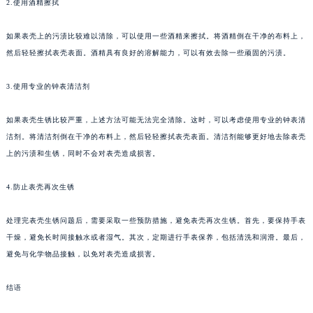
2.使用酒精擦拭
苏州市苏州工业园区星港街199号苏州中心办公楼C座22层08室（需提前预约）
武汉市江汉区解放大道686号世界贸易大厦38层09室（需提前预约）
如果表壳上的污渍比较难以清除，可以使用一些酒精来擦拭。将酒精倒在干净的布料上，
南宁市青秀区金湖路59号地王大厦12楼1224室（需提前预约）
然后轻轻擦拭表壳表面。酒精具有良好的溶解能力，可以有效去除一些顽固的污渍。
合肥市蜀山区潜山路111号万象城华润大厦B座12楼03室（需提前预约）
3.使用专业的钟表清洁剂
泉州市丰泽区宝洲路729号浦西万达中心写字楼A座7楼709室（需提前预约）
青岛市南区山东路6号华润大厦B座22层04室（需提前预约）
如果表壳生锈比较严重，上述方法可能无法完全清除。这时，可以考虑使用专业的钟表清
烟台市芝罘区胜利路139号万达金融中心A座907室（需提前预约）
洁剂。将清洁剂倒在干净的布料上，然后轻轻擦拭表壳表面。清洁剂能够更好地去除表壳
长春市朝阳区西安大路727号中银大厦A座(旺进大厦)18层09室（需提前预约）
上的污渍和生锈，同时不会对表壳造成损害。
贵阳市南明区都司高架桥路33号亨特国际金融中心14楼14D（需提前预约）
4.防止表壳再次生锈
昆明市盘龙区北京路928号同德昆明广场写字楼10层06室（需提前预约）
石家庄市长安区中山东路39号勒泰中心写字楼B座13层07室（需提前预约）
处理完表壳生锈问题后，需要采取一些预防措施，避免表壳再次生锈。首先，要保持手表
西安市碑林区南关正街88号华侨城长安国际中心E座6楼10室（需提前预约）
干燥，避免长时间接触水或者湿气。其次，定期进行手表保养，包括清洗和润滑。最后，
海口市龙华区金贸东路5号海口华润大厦B座17层1707室（需提前预约）
避免与化学物品接触，以免对表壳造成损害。
唐山市路南区新华东道100号万达广场写字楼A座10层1002室（需提前预约）
台州市椒江区东海大道1800号腾达中心东1幢20楼2002室（需提前预约）
结语
内蒙古自治区呼和浩特市玉泉区大学西街70号华润万象城写字楼（鄂尔多斯大厦）23层2326室（需提前预约）