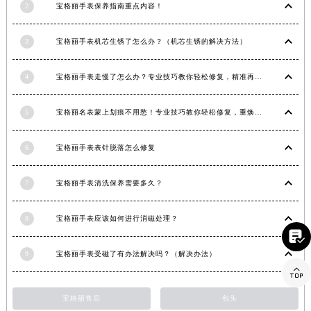
2
宝格丽手表保养指南重点内容！
江西省景德镇市珠山区珠山中路宝格丽售后服务中心（需提前预约）
江西省九江市浔阳区浔阳路宝格丽售后服务中心（需提前预约）
3
宝格丽手表机芯生锈了怎么办？（机芯生锈的解决方法）
江西省南昌市红谷滩新区红谷中大道998号绿地双子塔（中央广场）A1座办公楼14层1407室宝格丽售后服务中心（需提前预约）
江西省萍乡市安源区萍安北大道与康庄路交叉口宝格丽售后服务中心（需提前预约）
4
宝格丽手表走慢了怎么办？专业技巧教你轻松修复，精准再现时间魅力
江西省上饶市信州区滨江西路宝格丽售后服务中心（需提前预约）
江西省新余市渝水区北湖西路宝格丽售后服务中心（需提前预约）
5
宝格丽名表蒙上划痕不用愁！专业技巧教你轻松修复，重焕奢华光彩
江西省宜春市袁州区中山中路宝格丽售后服务中心（需提前预约）
6
宝格丽手表表针脱落怎么修复
江西省鹰潭市月湖区胜利东路宝格丽售后服务中心（需提前预约）
山东省德州市德城区东风中路宝格丽售后服务中心（需提前预约）
7
宝格丽手表清洗保养需要多久？
山东省东营市东营区济南路宝格丽售后服务中心（需提前预约）
山东省济南市历下区经十路11111号华润中心写字楼（万象城）15层1508室宝格丽售后服务中心（需提前预约）
8
宝格丽手表应该如何进行消磁处理？
山东省济宁市任城区太白楼路宝格丽售后服务中心（需提前预约）

山东省莱芜市文化南路8号银座商城名表维修一楼名表维修宝格丽售后服务中心（需提前预约）
9
宝格丽手表受磁了有办法解决吗？（解决办法）
山东省临沂市兰山区解放路宝格丽售后服务中心（需提前预约）

山东省日照市东港区烟台路宝格丽售后服务中心（需提前预约）
宝格丽售后
包头
山东省泰安市泰山区财源街道泰山大街宝格丽售后服务中心（需提前预约）