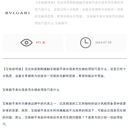
【宝格丽维修】无论你是刚刚接触宝格丽手表出现表壳生锈处理
徐州市鼓楼区淮海东路29号苏宁广场IFC国际金融中心写字楼35层3508室（需提前预约）
技巧是什么，还是已经十分熟悉，这篇文章都将为你提供一些新
扬州市邗江区国展路29号星耀天地写字楼1号楼18层1803室（需提前预约）
的见解和思路，希望你能从中受益。 宝格丽手表出现表壳生锈处
盐城市盐都区世纪大道5号盐城金融城写字楼1号楼16层1604室（需提前预约）
理技巧是什么 宝格丽手…
泰州市海陵区永定东路399号置地商务中心东塔写字楼（华润万象城）17层1706室（需提前预约）
宁波市江北区大闸南路500号来福士广场办公楼20层2009室（需提前预约）

471 次
2024-07-28
杭州市上城区钱江路1366号华润大厦写字楼A座5层503-5室（需提前预约）
金华市金东区东市南街777号金华万达广场写字楼4号楼22层2209室（需提前预约）
绍兴市越城区胜利东路379号世茂天际中心写字楼8层805室（需提前预约）
【
宝格丽维修
】无论你是刚刚接触宝格丽手表出现表壳生锈处理技巧是什么，还是已经十
嘉兴市南湖区广益路705号嘉兴世界贸易中心写字楼A座13层1304室（需提前预约）
分熟悉，这篇文章都将为你提供一些新的见解和思路，希望你能从中受益。
南昌市红谷滩新区红谷中大道998号绿地双子塔（中央广场）A1座办公楼14层07室（需提前预约）
济南市历下区经十路11111号华润中心写字楼（万象城）15层1508室（需提前预约）
宝格丽手表出现表壳生锈处理技巧是什么
广州市天河区天河路230号万菱汇国际中心写字楼A塔7层704室（需提前预约）
广州市越秀区环市东路371-375号世界贸易中心大厦南塔写字楼15层07室（需提前预约）
宝格丽手表作为奢侈品牌中的代表之一，以其精湛的工艺和独特的设计风格而备受钟表爱
深圳市罗湖区深南东路5001号华润大厦写字楼17层1701室（需提前预约）
好者的喜爱。然而，宝格丽手表在长时间佩戴或不当保养的情况下，可能会出现表壳生锈
的问题。那么，宝格丽手表如何有效应对表壳生锈问题呢？下面将为您介绍一些处理技
惠州市惠城区江北文昌一路7号华贸大厦写字楼1座30层05室（需提前预约）
巧。
厦门市思明区湖滨东路95号华润大厦写字楼B座11层1104室（需提前预约）