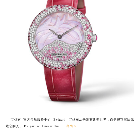
福建省莆田市城厢区霞林街道荔华东大道宝格丽售后服务中心（需提前预约）
福建省三明市三元区东乾二路宝格丽售后服务中心（需提前预约）
福建省漳州市龙文区步港路宝格丽售后服务中心（需提前预约）
江苏省常州市新北区龙锦路1590号现代传媒中心5号楼10层1008室宝格丽售后服务中心（需提前预约）
江苏省淮安市清江浦区淮海北路宝格丽售后服务中心（需提前预约）
江苏省连云港市海州区通灌北路宝格丽售后服务中心（需提前预约）
江苏省南京市秦淮区中山南路1号南京中心22层22-C1-C3室宝格丽售后服务中心（需提前预约）
江苏省宿迁市宿城区西湖路宝格丽售后服务中心（需提前预约）
江苏省泰州市海陵区永定东路399号置地商务中心东塔（华润万象城）17层1706室宝格丽售后服务中心（需提前预约）
江苏省徐州市鼓楼区淮海东路29号苏宁广场IFC国际金融中心35层3508室宝格丽售后服务中心（需提前预约）
江苏省盐城市盐都区世纪大道5号盐城金融城写字楼1号楼16层1604室宝格丽售后服务中心（需提前预约）
江苏省扬州市邗江区国展路29号星耀天地写字楼1号楼18层1803室宝格丽售后服务中心（需提前预约）
江苏省镇江市京口区中山东路宝格丽售后服务中心（需提前预约）
宝格丽 官方售后服务中心 Bvlgari 宝格丽从来没有改变世界，而是把它留给佩
江西省抚州市临川区赣东大道宝格丽售后服务中心（需提前预约）
戴它的人。 Bvlgari will never cha......
详情 >
江西省赣州市章贡区文清路宝格丽售后服务中心（需提前预约）
江西省吉安市吉州区井冈山大道宝格丽售后服务中心（需提前预约）