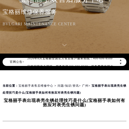
宝格丽维修保养服务
BVLGARI MAINTENANCE CENTER
2026年8月宝格丽中国区售后服务网络优化升级公告
2026年8月宝格丽全国官方售后客户服务热线：400-606-8509
▲
官网公告>
宝格丽官方全国统一服务热线400-606-8509，服务覆盖中国大陆、香港、澳门、台湾全部区域（非大陆需加拨“+86”）
▼
2026年8月宝格丽售后服务中心最新网点地址：
北京市朝阳区建国门外大街甲6号华熙国际中心写字楼D座11层1102室（北京总部）（需提前预约）
当前位置：
宝格丽手表售后维修中心
>
问题/知识/资讯
>
广州
> 宝格丽手表出现表壳生锈
北京市东城区东长安街1号东方广场写字楼W3座6层602室（需提前预约）
处理技巧是什么(宝格丽手表如何有效应对表壳生锈问题)
天津市和平区赤峰道136号天津国际金融中心写字楼26层2603室（需提前预约）
宝格丽手表出现表壳生锈处理技巧是什么(宝格丽手表如何有
上海市徐汇区虹桥路3号港汇中心写字楼2座37层3705室（需提前预约）
效应对表壳生锈问题)
上海市黄浦区南京东路299号宏伊国际广场写字楼8层806室（需提前预约）
南京市秦淮区中山南路1号（新街口）南京中心写字楼22层C1-1室（需提前预约）
常州市新北区龙锦路1590号现代传媒中心写字楼5号楼10层1008室（需提前预约）