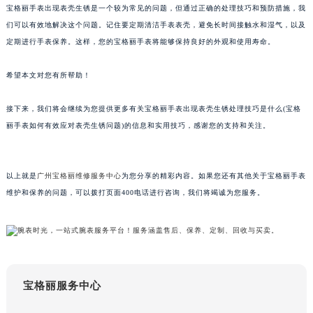
宝格丽手表出现表壳生锈是一个较为常见的问题，但通过正确的处理技巧和预防措施，我
甘肃省兰州市七里河区西津西路16号兰州中心写字楼21层2102室（需提前预约）
们可以有效地解决这个问题。记住要定期清洁手表表壳，避免长时间接触水和湿气，以及
重庆市解放碑渝中区民权路28号英利国际金融中心写字楼20层01室（需提前预约）
定期进行手表保养。这样，您的宝格丽手表将能够保持良好的外观和使用寿命。
黑龙江省大庆市萨尔图区会战大街宝格丽售后服务中心（需提前预约）
黑龙江省鹤岗市向阳区红军路宝格丽售后服务中心（需提前预约）
希望本文对您有所帮助！
黑龙江省黑河市爱辉区中央街宝格丽售后服务中心（需提前预约）
接下来，我们将会继续为您提供更多有关宝格丽手表出现表壳生锈处理技巧是什么(宝格
黑龙江省鸡西市鸡冠区红军路宝格丽售后服务中心（需提前预约）
丽手表如何有效应对表壳生锈问题)的信息和实用技巧，感谢您的支持和关注。
黑龙江省佳木斯市向阳区长安路宝格丽售后服务中心（需提前预约）
黑龙江省牡丹江市东安区太平路宝格丽售后服务中心（需提前预约）
黑龙江省七台河市桃山区大同街宝格丽售后服务中心（需提前预约）
以上就是
广州宝格丽维修服务中心
为您分享的精彩内容。如果您还有其他关于宝格丽手表
黑龙江省齐齐哈尔市龙沙区龙华路宝格丽售后服务中心（需提前预约）
维护和保养的问题，可以拨打页面400电话进行咨询，我们将竭诚为您服务。
黑龙江省双鸭山市尖山区新兴大街宝格丽售后服务中心（需提前预约）
黑龙江省绥化市北林区新华街与康庄路交叉口宝格丽售后服务中心（需提前预约）
黑龙江省伊春市伊美区通河路宝格丽售后服务中心（需提前预约）
吉林省白城市洮北区明仁南街宝格丽售后服务中心（需提前预约）
宝格丽服务中心
吉林省白山市浑江区浑江大街宝格丽售后服务中心（需提前预约）
吉林省吉林市船营区河南街宝格丽售后服务中心（需提前预约）