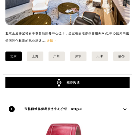
安徽省亳州市谯城区魏武大道宝格丽售后服务中心（需提前预约）
安徽省池州市贵池区长江路宝格丽售后服务中心（需提前预约）
安徽省滁州市琅琊区南谯北路宝格丽售后服务中心（需提前预约）
安徽省阜阳市颍州区颍州北路宝格丽售后服务中心（需提前预约）
北京王府井宝格丽手表售后服务中心位于，是宝格丽维修保养服务网点,中心技师均接
上
安徽省淮北市相山区淮海路宝格丽售后服务中心（需提前预约）
受国际化标准的职业培训....
详情 >
化标
安徽省淮南市田家庵区国庆中路宝格丽售后服务中心（需提前预约）
北京
上海
广州
深圳
天津
成都
安徽省黄山市屯溪区黄山西路宝格丽售后服务中心（需提前预约）
安徽省六安市金安区解放中路宝格丽售后服务中心（需提前预约）
安徽省马鞍山市雨山区湖南西路宝格丽售后服务中心（需提前预约）
安徽省宿州市埇桥区人民中路宝格丽售后服务中心（需提前预约）
推荐阅读
安徽省铜陵市铜官区石城大道宝格丽售后服务中心（需提前预约）
安徽省芜湖市镜湖区中山路步行街宝格丽售后服务中心（需提前预约）
安徽省宣城市宣州区叠嶂西路宝格丽售后服务中心（需提前预约）
1
宝格丽维修保养服务中心介绍 | Bvlgari
福建省龙岩市新罗区九一南路宝格丽售后服务中心（需提前预约）
福建省南平市建阳区人民西路宝格丽售后服务中心（需提前预约）
福建省宁德市蕉城区天湖东路宝格丽售后服务中心（需提前预约）