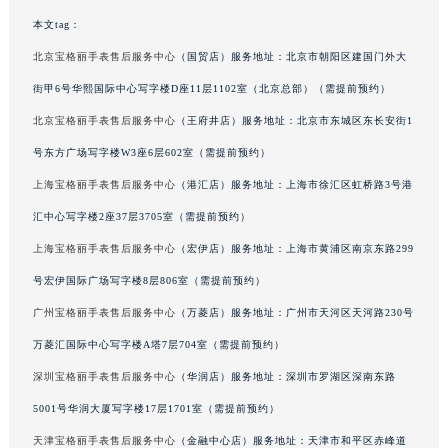
吉林省辽源市龙山区人民大街宝格丽售后服务中心（需提前预约）
本文tag：
吉林省梅河口市新华街道梅河大街宝格丽售后服务中心（需提前预约）
北京宝格丽手表售后服务中心
（国贸店）服务地址：北京市朝阳区建国门外大
吉林省四平市铁东区紫气大路与南九经街交汇处宝格丽售后服务中心（需提前预约）
街甲6号华熙国际中心写字楼D座11层1102室（北京总部）（需提前预约）
吉林省松原市宁江区五环大街宝格丽售后服务中心（需提前预约）
北京宝格丽手表售后服务中心
（王府井店）服务地址：北京市东城区东长安街1
吉林省通化市东昌区环通乡江南大街宝格丽售后服务中心（需提前预约）
号东方广场写字楼W3座6层602室（需提前预约）
吉林省延边市延吉市解放路宝格丽售后服务中心（需提前预约）
上海宝格丽手表售后服务中心
（港汇店）服务地址：上海市徐汇区虹桥路3号港
辽宁省鞍山市铁东区站前街宝格丽售后服务中心（需提前预约）
辽宁省本溪市平山区胜利路宝格丽售后服务中心（需提前预约）
汇中心写字楼2座37层3705室（需提前预约）
辽宁省朝阳市双塔区新华路宝格丽售后服务中心（需提前预约）
上海宝格丽手表售后服务中心
（宏伊店）服务地址：上海市黄浦区南京东路299
辽宁省丹东市振兴区七经街宝格丽售后服务中心（需提前预约）
号宏伊国际广场写字楼8层806室（需提前预约）
辽宁省抚顺市新抚区东一路宝格丽售后服务中心（需提前预约）
广州宝格丽手表售后服务中心
（万菱店）服务地址：广州市天河区天河路230号
辽宁省阜新市海州区解放大街宝格丽售后服务中心（需提前预约）
万菱汇国际中心写字楼A塔7层704室（需提前预约）
辽宁省葫芦岛市连山区中央路宝格丽售后服务中心（需提前预约）
深圳宝格丽手表售后服务中心
（华润店）服务地址：深圳市罗湖区深南东路
辽宁省锦州市古塔区中央大街宝格丽售后服务中心（需提前预约）
5001号华润大厦写字楼17层1701室（需提前预约）
辽宁省辽阳市白塔区新运大街宝格丽售后服务中心（需提前预约）
辽宁省盘锦市兴隆台区石油大街宝格丽售后服务中心（需提前预约）
天津宝格丽手表售后服务中心
（金融中心店）服务地址：天津市和平区赤峰道