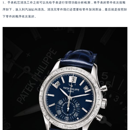
1、手表机芯清洗工作之前可以先给手表进行管理功能分析检测，将手表的零件依次按顺
福州市鼓楼区五四路128-1号恒力城写字楼15层03室（需提前预约）
序卸下，放入到汽油缸内清洗。清洗完零件我们还需要给零件加润滑油，最后就是按照卸
成都市锦江区人民东路6号SAC东原中心写字楼24层2406B室（需提前预约）
下零件的顺序依次装好。
重庆市江北区观音桥步行街2号融恒时代广场写字楼9层902室（需提前预约）
长沙市芙蓉区定王台街道建湘路393号世茂环球金融中心写字楼（芙蓉广场）10层13室（需提前预约）
郑州市二七区铭功路10号华润大厦写字楼29层2905室（需提前预约）
太原市迎泽区解放路15号亨得利名表服务中心（品牌授权店）3层整层（需提前预约）
沈阳市沈河区中街路137号亨得利名表服务中心（品牌授权店）1层整层（需提前预约）
沈阳市沈河区中街路83号亨得利名表服务中心（品牌授权店）1层整层（需提前预约）
乌鲁木齐市天山区红山路26号时代广场（CCMALL）C座17层17-B（需提前预约）
温州市鹿城区锦绣路1067号置信广场10层1015室（需提前预约）
哈尔滨市道里区友谊西路600号富力中心T2座写字楼29层03室（需提前预约）
大连市中山区人民路15号国际金融大厦7层G室（需提前预约）
佛山市禅城区季华五路57号万科金融中心C座12层1205室（需提前预约）
东莞市东城街道鸿福东路1号民盈国贸中心T1写字楼9层907室（需提前预约）
无锡市梁溪区人民中路139号恒隆广场写字楼1座11层1104室（需提前预约）
南通市崇川区工农路57号圆融广场写字楼16层1603室（需提前预约）