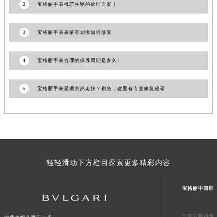
2
宝格丽手表机芯生锈的处理方案！
澳门特别行政区风顺堂区南湾大马路宝格丽售后服务中心（需提前预约）
澳门特别行政区花地玛堂区关闸广场宝格丽售后服务中心（需提前预约）
3
宝格丽手表表蒙有划痕如何修复
澳门特别行政区花王堂区大三巴商圈宝格丽售后服务中心（需提前预约）
澳门特别行政区嘉模堂区官也街宝格丽售后服务中心（需提前预约）
4
宝格丽手表合理的保养周期是多久?
澳门省路氹城市金光大道宝格丽售后服务中心（需提前预约）
澳门特别行政区望德堂区塔石广场宝格丽售后服务中心（需提前预约）
5
宝格丽手表星期突然走快？别急，这里有专业修复秘籍
福建省福州市鼓楼区五四路128-1号恒力城写字楼15层03室宝格丽售后服务中心（需提前预约）
福建省厦门市思明区湖滨东路95号万象城华润大厦B座11层1104室宝格丽售后服务中心（需提前预约）
广东省潮州市潮安区新风路与潮汕路交汇处宝格丽售后服务中心（需提前预约）
广东省广州市天河区天河路230号万菱汇国际中心A塔7层704室宝格丽售后服务中心（需提前预约）
广东省广州市越秀区环市东路371-375号世界贸易中心大厦南塔15层1507室宝格丽售后服务中心（需提前预约）
广东省河源市源城区越王大道宝格丽售后服务中心（需提前预约）
轻轻滑动下方栏目探索更多精彩内容
广东省惠州市惠城区江北文昌一路7号华贸大厦1座30层3005室宝格丽售后服务中心（需提前预约）
广东省江门市蓬江区广场西路宝格丽售后服务中心（需提前预约）
宝格丽中国区
广东省揭阳市榕城进贤门步行街宝格丽售后服务中心（需提前预约）
广东省茂名市电白区水东街道迎宾大道宝格丽售后服务中心（需提前预约）
北京宝格丽维