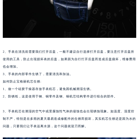
苏州市苏州工业园区星港街199号苏州中心办公楼C座22层08室（需提前预约）
武汉市江汉区解放大道686号世界贸易大厦38层09室（需提前预约）
南宁市青秀区金湖路59号地王大厦12楼1224室（需提前预约）
合肥市蜀山区潜山路111号万象城华润大厦B座12楼03室（需提前预约）
泉州市丰泽区宝洲路729号浦西万达中心写字楼A座7楼709室（需提前预约）
青岛市南区山东路6号华润大厦B座22层04室（需提前预约）
2、手表在清洗前需要我们打开后盖，一般不建议自行选择打开后盖，要注意打开后盖所
烟台市芝罘区胜利路139号万达金融中心A座907室（需提前预约）
使用的工具，防止出现损坏表的后盖，如果因为自行打开后盖而造成后盖撬坏，维修费用
也会增加。
长春市朝阳区西安大路727号中银大厦A座(旺进大厦)18层09室（需提前预约）
3、手表的内部零件生锈了，需要清洗和加油。
贵阳市南明区都司高架桥路33号亨特国际金融中心14楼14D（需提前预约）
如何防止宝格丽机芯生锈:
昆明市盘龙区北京路928号同德昆明广场写字楼10层06室（需提前预约）
1、做一个硅胶干燥器存放手表机芯，避免因机械潮湿生锈。
石家庄市长安区中山东路39号勒泰中心写字楼B座13层07室（需提前预约）
2、防锈纸，这是使用于钢、铜零件及钢、铜机芯结构零件进行组合的部件。
西安市碑林区南关正街88号华侨城长安国际中心E座6楼10室（需提前预约）
海口市龙华区金贸东路5号海口华润大厦B座17层1707室（需提前预约）
3、手表机芯在潮湿的空气中或受腐蚀性气体的侵蚀也会出现锈蚀现象。如温度、湿度控
制不严，特别是在多雨的夏天最易造成修配件的生锈而损坏，其实机芯生锈还是因为水的
唐山市路南区新华东道100号万达广场写字楼A座10层1002室（需提前预约）
问题，只要我们让手表远离水源，这个问题就迎刃而解。
台州市椒江区东海大道1800号腾达中心东1幢20楼2002室（需提前预约）
内蒙古自治区呼和浩特市玉泉区大学西街70号华润万象城写字楼（鄂尔多斯大厦）23层2326室（需提前预约）