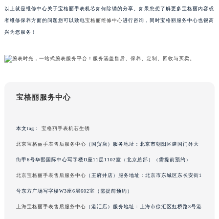
以上就是维修中心关于宝格丽手表机芯如何除锈的分享。如果您想了解更多宝格丽内容或
吉林省辽源市龙山区人民大街宝格丽售后服务中心（需提前预约）
者维修保养方面的问题您可以致电
宝格丽维修中心
进行咨询，同时宝格丽服务中心也很高
吉林省梅河口市新华街道梅河大街宝格丽售后服务中心（需提前预约）
兴为您服务！
吉林省四平市铁东区紫气大路与南九经街交汇处宝格丽售后服务中心（需提前预约）
吉林省松原市宁江区五环大街宝格丽售后服务中心（需提前预约）
吉林省通化市东昌区环通乡江南大街宝格丽售后服务中心（需提前预约）
吉林省延边市延吉市解放路宝格丽售后服务中心（需提前预约）
辽宁省鞍山市铁东区站前街宝格丽售后服务中心（需提前预约）
宝格丽服务中心
辽宁省本溪市平山区胜利路宝格丽售后服务中心（需提前预约）
辽宁省朝阳市双塔区新华路宝格丽售后服务中心（需提前预约）
本文tag：
宝格丽手表机芯生锈
辽宁省丹东市振兴区七经街宝格丽售后服务中心（需提前预约）
北京宝格丽手表售后服务中心
（国贸店）服务地址：北京市朝阳区建国门外大
辽宁省抚顺市新抚区东一路宝格丽售后服务中心（需提前预约）
街甲6号华熙国际中心写字楼D座11层1102室（北京总部）（需提前预约）
辽宁省阜新市海州区解放大街宝格丽售后服务中心（需提前预约）
辽宁省葫芦岛市连山区中央路宝格丽售后服务中心（需提前预约）
北京宝格丽手表售后服务中心
（王府井店）服务地址：北京市东城区东长安街1
辽宁省锦州市古塔区中央大街宝格丽售后服务中心（需提前预约）
号东方广场写字楼W3座6层602室（需提前预约）
辽宁省辽阳市白塔区新运大街宝格丽售后服务中心（需提前预约）
上海宝格丽手表售后服务中心
（港汇店）服务地址：上海市徐汇区虹桥路3号港
辽宁省盘锦市兴隆台区石油大街宝格丽售后服务中心（需提前预约）