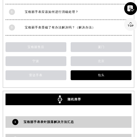
山东省威海市环翠区新威海路89号振华商厦一楼名表维修宝格丽售后服务中心（需提前预约）

8
宝格丽手表应该如何进行消磁处理？
山东省潍坊市奎文区东风东街宝格丽售后服务中心（需提前预约）

山东省枣庄市滕州市北辛路与善国路交叉口宝格丽售后服务中心（需提前预约）
9
宝格丽手表受磁了有办法解决吗？（解决办法）
山东省淄博市张店区金晶大道宝格丽售后服务中心（需提前预约）
上海市黄浦区南京东路299号宏伊国际广场写字楼8层806室宝格丽售后服务中心（需提前预约）
宝格丽售后
厦门
上海市徐汇区虹桥路3号港汇中心2座37层3705室宝格丽售后服务中心（需提前预约）
浙江省杭州市上城区钱江路1366号华润大厦A座5层503-5室宝格丽售后服务中心（需提前预约）
宁波
北京
浙江省湖州市吴兴区劳动路宝格丽售后服务中心（需提前预约）
浙江省嘉兴市南湖区广益路705号嘉兴世界贸易中心A座13层1304室宝格丽售后服务中心（需提前预约）
雷达手表
包头
浙江省金华市金东区东市南街777号金华万达广场4号楼22楼2209室宝格丽售后服务中心（需提前预约）
浙江省丽水市莲都区解放街宝格丽售后服务中心（需提前预约）
随机推荐
浙江省宁波市江北区大闸南路500号来福士广场办公楼20层2009室宝格丽售后服务中心（需提前预约）
浙江省衢州市柯城区上街宝格丽售后服务中心（需提前预约）
浙江省绍兴市越城区胜利东路379号世茂天际中心写字楼8层805室宝格丽售后服务中心（需提前预约）
1
宝格丽手表表针脱落解决方法汇总
浙江省舟山市定海区解放东路宝格丽售后服务中心（需提前预约）
澳门特别行政区大堂区议事亭前地（新马路）宝格丽售后服务中心（需提前预约）