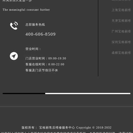
向隽永恒久更进一步
广东省梅州市梅江区金燕大道宝格丽售后服务中心（需提前预约）
The meaningful constant further
上海宝格丽维
广东省清远市清城区湖西路宝格丽售后服务中心（需提前预约）
天津宝格丽维
广东省汕头市龙湖区长平路宝格丽售后服务中心（需提前预约）

总部服务热线
广东省汕尾市城区香洲街道园林社区翠园街宝格丽售后服务中心（需提前预约）
广州宝格丽维
400-606-8509
广东省韶关市武江区芙蓉新区与老城中心交汇处宝格丽售后服务中心（需提前预约）
深圳宝格丽维
广东省深圳市罗湖区深南东路5001号华润大厦17层1701室宝格丽售后服务中心（需提前预约）
营业时间：
成都宝格丽维

广东省阳江市江城区东风一路宝格丽售后服务中心（需提前预约）
门店营业时间：09:00-19:30
广东省云浮市云城区金山路宝格丽售后服务中心（需提前预约）
客服在线时间：8:00-22:00
客服及门店节假日不休
广东省湛江市赤坎区观海北路宝格丽售后服务中心（需提前预约）
广东省肇庆市端州区信安大道与砚都大道交汇处宝格丽售后服务中心（需提前预约）
广西壮族自治区百色市右江区中山二路宝格丽售后服务中心（需提前预约）
广西壮族自治区北海市海城区北京路宝格丽售后服务中心（需提前预约）
广西壮族自治区崇左市江州区石景林街道友谊大道与丽川路交汇处宝格丽售后服务中心（需提前预约）
广西壮族自治区防城港市港口区金花茶大道宝格丽售后服务中心（需提前预约）
广西壮族自治区贵港市港北区港城街道布山大道与仙衣路交叉口宝格丽售后服务中心（需提前预约）
版权所有：
宝格丽售后维修服务中心
Copyright © 2018-2032
广西壮族自治区桂林市秀峰区红岭路宝格丽售后服务中心（需提前预约）