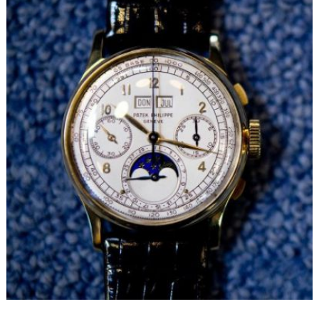
甘肃省兰州市七里河区西津西路16号兰州中心写字楼21层2102室（需提前预约）
重庆市解放碑渝中区民权路28号英利国际金融中心写字楼20层01室（需提前预约）
黑龙江省大庆市萨尔图区会战大街宝格丽售后服务中心（需提前预约）
黑龙江省鹤岗市向阳区红军路宝格丽售后服务中心（需提前预约）
黑龙江省黑河市爱辉区中央街宝格丽售后服务中心（需提前预约）
黑龙江省鸡西市鸡冠区红军路宝格丽售后服务中心（需提前预约）
黑龙江省佳木斯市向阳区长安路宝格丽售后服务中心（需提前预约）
黑龙江省牡丹江市东安区太平路宝格丽售后服务中心（需提前预约）
黑龙江省七台河市桃山区大同街宝格丽售后服务中心（需提前预约）
黑龙江省齐齐哈尔市龙沙区龙华路宝格丽售后服务中心（需提前预约）
黑龙江省双鸭山市尖山区新兴大街宝格丽售后服务中心（需提前预约）
黑龙江省绥化市北林区新华街与康庄路交叉口宝格丽售后服务中心（需提前预约）
黑龙江省伊春市伊美区通河路宝格丽售后服务中心（需提前预约）
吉林省白城市洮北区明仁南街宝格丽售后服务中心（需提前预约）
吉林省白山市浑江区浑江大街宝格丽售后服务中心（需提前预约）
吉林省吉林市船营区河南街宝格丽售后服务中心（需提前预约）