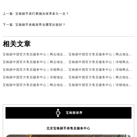
内蒙古自治区锡林郭勒盟市锡林浩特市光明街与额尔敦路交叉口宝格丽售后服务中心（需提前预约）
上一篇:
宝格丽手表打磨抛光保养多久一次？
内蒙古自治区兴安盟市乌兰浩特市兴安大街宝格丽售后服务中心（需提前预约）
山西省大同市平城区迎宾街宝格丽售后服务中心（需提前预约）
下一篇:
宝格丽手表截表带去哪里比较好？
山西省晋城市城区黄华街宝格丽售后服务中心（需提前预约）
山西省晋中市榆次区顺城街宝格丽售后服务中心（需提前预约）
相关文章
山西省临汾市尧都区解放路宝格丽售后服务中心（需提前预约）
宝格丽中国官方售后服务中心｜网点地址与电话权威信息公示（2026年7月最新）
宝格丽中国官方售后服务中心｜网点地址及24小时热线权威信息公示（2026年7月最新）
山西省吕梁市离石区永宁中路与建设街交叉口宝格丽售后服务中心（需提前预约）
宝格丽中国官方售后服务中心｜网点地址及24小时电话权威信息公示（2026年7月最新）
宝格丽中国官方售后服务中心｜详细网点地址及服务电话权威信息公示（2026年7月最新）
山西省朔州市朔城区怡西路与鄯阳西街交汇处宝格丽售后服务中心（需提前预约）
宝格丽中国官方售后服务中心｜详细网点地址与电话权威信息公示（2026年7月最新）
宝格丽中国官方售后服务中心｜详细网点地址及热线权威信息公示（2026年7月最新）
山西省忻州市忻府区和平东街与七一南路交叉口宝格丽售后服务中心（需提前预约）
宝格丽中国官方售后服务中心｜详细地址与官方热线权威信息公示（2026年7月最新）
宝格丽中国官方售后服务中心｜网点地址及官方热线权威信息公示（2026年7月最新）
山西省阳泉市郊区平阳东街与新城大道交叉口宝格丽售后服务中心（需提前预约）
宝格丽中国官方售后服务中心｜网点地址与官方电话权威信息公示（2026年7月最新）
宝格丽中国官方售后服务中心｜详细地址和官方售后电话权威信息公示（2026年7月最新）
山西省运城市盐湖区河东街宝格丽售后服务中心（需提前预约）
山西省长治市潞州区英雄中路宝格丽售后服务中心（需提前预约）
山西省太原市迎泽区迎泽街道解放路15号亨得利名表维修授权店3楼宝格丽售后服务中心（需提前预约）
宝格丽保养
天津市和平区赤峰道136号天津国际金融中心26层2603室宝格丽售后服务中心（需提前预约）
安徽省安庆市迎江区人民路宝格丽售后服务中心（需提前预约）
北京宝格丽手表售后服务中心
安徽省蚌埠市蚌山区淮河路宝格丽售后服务中心（需提前预约）