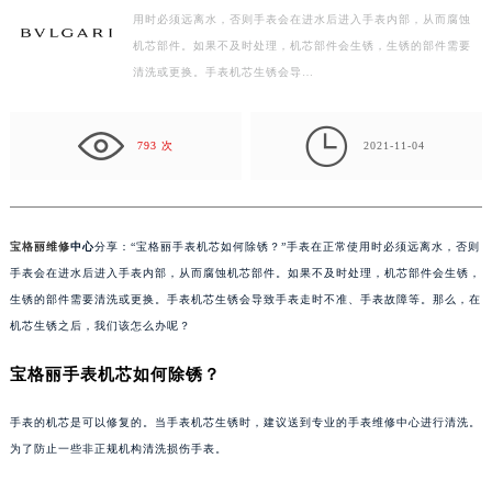
用时必须远离水，否则手表会在进水后进入手表内部，从而腐蚀
徐州市鼓楼区淮海东路29号苏宁广场IFC国际金融中心写字楼35层3508室（需提前预约）
机芯部件。如果不及时处理，机芯部件会生锈，生锈的部件需要
扬州市邗江区国展路29号星耀天地写字楼1号楼18层1803室（需提前预约）
清洗或更换。手表机芯生锈会导…
盐城市盐都区世纪大道5号盐城金融城写字楼1号楼16层1604室（需提前预约）
泰州市海陵区永定东路399号置地商务中心东塔写字楼（华润万象城）17层1706室（需提前预约）

宁波市江北区大闸南路500号来福士广场办公楼20层2009室（需提前预约）
793 次
2021-11-04
杭州市上城区钱江路1366号华润大厦写字楼A座5层503-5室（需提前预约）
金华市金东区东市南街777号金华万达广场写字楼4号楼22层2209室（需提前预约）
绍兴市越城区胜利东路379号世茂天际中心写字楼8层805室（需提前预约）
宝格丽维修
中心
分享：“宝格丽手表机芯如何除锈？”手表在正常使用时必须远离水，否则
嘉兴市南湖区广益路705号嘉兴世界贸易中心写字楼A座13层1304室（需提前预约）
手表会在进水后进入手表内部，从而腐蚀机芯部件。如果不及时处理，机芯部件会生锈，
南昌市红谷滩新区红谷中大道998号绿地双子塔（中央广场）A1座办公楼14层07室（需提前预约）
生锈的部件需要清洗或更换。手表机芯生锈会导致手表走时不准、手表故障等。那么，在
机芯生锈之后，我们该怎么办呢？
济南市历下区经十路11111号华润中心写字楼（万象城）15层1508室（需提前预约）
广州市天河区天河路230号万菱汇国际中心写字楼A塔7层704室（需提前预约）
宝格丽手表机芯如何除锈？
广州市越秀区环市东路371-375号世界贸易中心大厦南塔写字楼15层07室（需提前预约）
深圳市罗湖区深南东路5001号华润大厦写字楼17层1701室（需提前预约）
手表的机芯是可以修复的。当手表机芯生锈时，建议送到专业的手表维修中心进行清洗。
为了防止一些非正规机构清洗损伤手表。
惠州市惠城区江北文昌一路7号华贸大厦写字楼1座30层05室（需提前预约）
厦门市思明区湖滨东路95号华润大厦写字楼B座11层1104室（需提前预约）