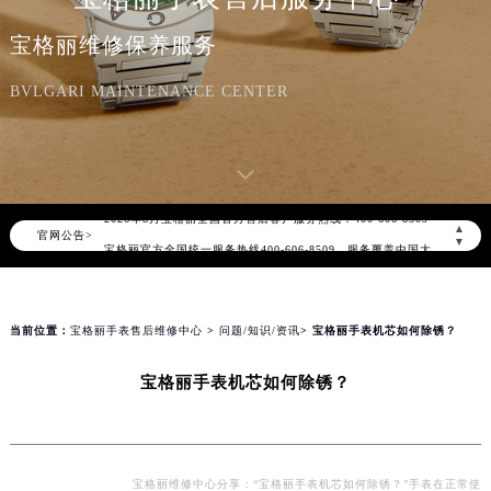
宝格丽维修保养服务
BVLGARI MAINTENANCE CENTER
2026年8月宝格丽中国区售后服务网络优化升级公告
2026年8月宝格丽全国官方售后客户服务热线：400-606-8509
▲
官网公告>
宝格丽官方全国统一服务热线400-606-8509，服务覆盖中国大陆、香港、澳门、台湾全部区域（非大陆需加拨“+86”）
▼
2026年8月宝格丽售后服务中心最新网点地址：
北京市朝阳区建国门外大街甲6号华熙国际中心写字楼D座11层1102室（北京总部）（需提前预约）
北京市东城区东长安街1号东方广场写字楼W3座6层602室（需提前预约）
当前位置：
宝格丽手表售后维修中心
>
问题/知识/资讯
> 宝格丽手表机芯如何除锈？
天津市和平区赤峰道136号天津国际金融中心写字楼26层2603室（需提前预约）
宝格丽手表机芯如何除锈？
上海市徐汇区虹桥路3号港汇中心写字楼2座37层3705室（需提前预约）
上海市黄浦区南京东路299号宏伊国际广场写字楼8层806室（需提前预约）
南京市秦淮区中山南路1号（新街口）南京中心写字楼22层C1-1室（需提前预约）
常州市新北区龙锦路1590号现代传媒中心写字楼5号楼10层1008室（需提前预约）
宝格丽维修中心分享：“宝格丽手表机芯如何除锈？”手表在正常使