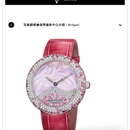
福建省莆田市城厢区霞林街道荔华东大道宝格丽售后服务中心（需提前预约）
福建省三明市三元区东乾二路宝格丽售后服务中心（需提前预约）
福建省漳州市龙文区步港路宝格丽售后服务中心（需提前预约）
1
宝格丽维修保养服务中心介绍 | Bvlgari
江苏省常州市新北区龙锦路1590号现代传媒中心5号楼10层1008室宝格丽售后服务中心（需提前预约）
江苏省淮安市清江浦区淮海北路宝格丽售后服务中心（需提前预约）
江苏省连云港市海州区通灌北路宝格丽售后服务中心（需提前预约）
江苏省南京市秦淮区中山南路1号南京中心22层22-C1-C3室宝格丽售后服务中心（需提前预约）
江苏省宿迁市宿城区西湖路宝格丽售后服务中心（需提前预约）
江苏省泰州市海陵区永定东路399号置地商务中心东塔（华润万象城）17层1706室宝格丽售后服务中心（需提前预约）
江苏省徐州市鼓楼区淮海东路29号苏宁广场IFC国际金融中心35层3508室宝格丽售后服务中心（需提前预约）
江苏省盐城市盐都区世纪大道5号盐城金融城写字楼1号楼16层1604室宝格丽售后服务中心（需提前预约）
江苏省扬州市邗江区国展路29号星耀天地写字楼1号楼18层1803室宝格丽售后服务中心（需提前预约）
江苏省镇江市京口区中山东路宝格丽售后服务中心（需提前预约）
江西省抚州市临川区赣东大道宝格丽售后服务中心（需提前预约）
江西省赣州市章贡区文清路宝格丽售后服务中心（需提前预约）
江西省吉安市吉州区井冈山大道宝格丽售后服务中心（需提前预约）