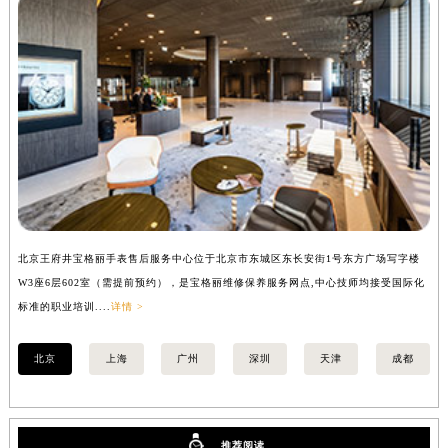
安徽省亳州市谯城区魏武大道宝格丽售后服务中心（需提前预约）
安徽省池州市贵池区长江路宝格丽售后服务中心（需提前预约）
安徽省滁州市琅琊区南谯北路宝格丽售后服务中心（需提前预约）
安徽省阜阳市颍州区颍州北路宝格丽售后服务中心（需提前预约）
安徽省淮北市相山区淮海路宝格丽售后服务中心（需提前预约）
安徽省淮南市田家庵区国庆中路宝格丽售后服务中心（需提前预约）
安徽省黄山市屯溪区黄山西路宝格丽售后服务中心（需提前预约）
安徽省六安市金安区解放中路宝格丽售后服务中心（需提前预约）
安徽省马鞍山市雨山区湖南西路宝格丽售后服务中心（需提前预约）
北京王府井宝格丽手表售后服务中心位于北京市东城区东长安街1号东方广场写字楼
上
安徽省宿州市埇桥区人民中路宝格丽售后服务中心（需提前预约）
W3座6层602室（需提前预约），是宝格丽维修保养服务网点,中心技师均接受国际化
3
安徽省铜陵市铜官区石城大道宝格丽售后服务中心（需提前预约）
标准的职业培训....
详情 >
职业
安徽省芜湖市镜湖区中山路步行街宝格丽售后服务中心（需提前预约）
安徽省宣城市宣州区叠嶂西路宝格丽售后服务中心（需提前预约）
北京
上海
广州
深圳
天津
成都
福建省龙岩市新罗区九一南路宝格丽售后服务中心（需提前预约）
福建省南平市建阳区人民西路宝格丽售后服务中心（需提前预约）
福建省宁德市蕉城区天湖东路宝格丽售后服务中心（需提前预约）
推荐阅读