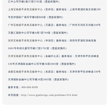
汇中心写字楼2座37层3705室（需提前预约）
辽宁省铁岭市银州区南马路宝格丽售后服务中心（需提前预约）
上海宝格丽手表售后服务中心
（宏伊店）服务地址：上海市黄浦区南京东路299
辽宁省营口市站前区市府路与渤海大街交叉口宝格丽售后服务中心（需提前预约）
号宏伊国际广场写字楼8层806室（需提前预约）
辽宁省沈阳市沈河区中街路137号亨得利名表维修授权店1楼宝格丽售后服务中心（需提前预约）
广州宝格丽手表售后服务中心
（万菱店）服务地址：广州市天河区天河路230号
辽宁省沈阳市沈河区中街路83号亨得利名表维修授权店1楼宝格丽售后服务中心（需提前预约）
北京市朝阳区建国门外大街甲6号华熙国际中心D座11层1102室宝格丽售后服务中心（北京总部）（需提前预约）
万菱汇国际中心写字楼A塔7层704室（需提前预约）
北京市东城区东长安街1号王府井东方广场W3座6层602室宝格丽售后服务中心（需提前预约）
深圳宝格丽手表售后服务中心
（华润店）服务地址：深圳市罗湖区深南东路
河北省保定市竞秀区朝阳北大街北国先天下宝格丽售后服务中心（需提前预约）
5001号华润大厦写字楼17层1701室（需提前预约）
内蒙古自治区阿拉善盟市左旗土尔扈特大街宝格丽售后服务中心（需提前预约）
天津宝格丽手表售后服务中心
（金融中心店）服务地址：天津市和平区赤峰道
内蒙古自治区巴彦淖尔市临河区新华街宝格丽售后服务中心（需提前预约）
136号天津国际金融中心写字楼26层2603室（需提前预约）
内蒙古自治区包头市青山区幸福路甲3号王府井百货名表维修宝格丽售后服务中心（需提前预约）
成都宝格丽手表售后服务中心
（东原店）服务地址：天津市和平区赤峰道136号
内蒙古自治区赤峰市红山区哈达街宝格丽售后服务中心（需提前预约）
天津国际金融中心写字楼26层2603室（需提前预约）
内蒙古自治区鄂尔多斯市东胜区伊金霍洛街宝格丽售后服务中心（需提前预约）
内蒙古自治区呼伦贝尔市海拉尔区中央街宝格丽售后服务中心（需提前预约）
服务专线：
400-606-8509
内蒙古自治区通辽市科尔沁区明仁大街宝格丽售后服务中心（需提前预约）
本页链接：
http://www.gjmbwxgs.com/problems/514.html
内蒙古自治区乌海市海勃湾区人民南路宝格丽售后服务中心（需提前预约）
内蒙古自治区乌兰察布市集宁区恩和大街宝格丽售后服务中心（需提前预约）