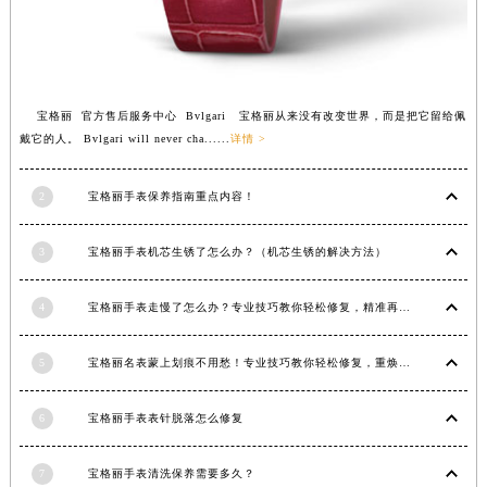
江西省景德镇市珠山区珠山中路宝格丽售后服务中心（需提前预约）
江西省九江市浔阳区浔阳路宝格丽售后服务中心（需提前预约）
江西省南昌市红谷滩新区红谷中大道998号绿地双子塔（中央广场）A1座办公楼14层1407室宝格丽售后服务中心（需提前预约）
江西省萍乡市安源区萍安北大道与康庄路交叉口宝格丽售后服务中心（需提前预约）
宝格丽 官方售后服务中心 Bvlgari 宝格丽从来没有改变世界，而是把它留给佩
戴它的人。 Bvlgari will never cha......
详情 >
江西省上饶市信州区滨江西路宝格丽售后服务中心（需提前预约）
江西省新余市渝水区北湖西路宝格丽售后服务中心（需提前预约）
2
宝格丽手表保养指南重点内容！
江西省宜春市袁州区中山中路宝格丽售后服务中心（需提前预约）
江西省鹰潭市月湖区胜利东路宝格丽售后服务中心（需提前预约）
3
宝格丽手表机芯生锈了怎么办？（机芯生锈的解决方法）
山东省德州市德城区东风中路宝格丽售后服务中心（需提前预约）
山东省东营市东营区济南路宝格丽售后服务中心（需提前预约）
4
宝格丽手表走慢了怎么办？专业技巧教你轻松修复，精准再现时间魅力
山东省济南市历下区经十路11111号华润中心写字楼（万象城）15层1508室宝格丽售后服务中心（需提前预约）
山东省济宁市任城区太白楼路宝格丽售后服务中心（需提前预约）
5
宝格丽名表蒙上划痕不用愁！专业技巧教你轻松修复，重焕奢华光彩
山东省莱芜市文化南路8号银座商城名表维修一楼名表维修宝格丽售后服务中心（需提前预约）
山东省临沂市兰山区解放路宝格丽售后服务中心（需提前预约）
6
宝格丽手表表针脱落怎么修复
山东省日照市东港区烟台路宝格丽售后服务中心（需提前预约）
7
宝格丽手表清洗保养需要多久？
山东省泰安市泰山区财源街道泰山大街宝格丽售后服务中心（需提前预约）