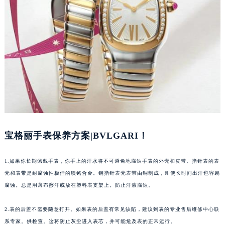
郑州市二七区铭功路10号华润大厦写字楼29层2905室（需提前预约）
太原市迎泽区解放路15号亨得利名表服务中心（品牌授权店）3层整层（需提前预约）
沈阳市沈河区中街路137号亨得利名表服务中心（品牌授权店）1层整层（需提前预约）
沈阳市沈河区中街路83号亨得利名表服务中心（品牌授权店）1层整层（需提前预约）
乌鲁木齐市天山区红山路26号时代广场（CCMALL）C座17层17-B（需提前预约）
温州市鹿城区锦绣路1067号置信广场10层1015室（需提前预约）
哈尔滨市道里区友谊西路600号富力中心T2座写字楼29层03室（需提前预约）
大连市中山区人民路15号国际金融大厦7层G室（需提前预约）
佛山市禅城区季华五路57号万科金融中心C座12层1205室（需提前预约）
宝格丽手表保养方案|BVLGARI！
东莞市东城街道鸿福东路1号民盈国贸中心T1写字楼9层907室（需提前预约）
无锡市梁溪区人民中路139号恒隆广场写字楼1座11层1104室（需提前预约）
1.如果你长期佩戴手表，你手上的汗水将不可避免地腐蚀手表的外壳和皮带。指针表的表
南通市崇川区工农路57号圆融广场写字楼16层1603室（需提前预约）
壳和表带是耐腐蚀性极佳的镍铬合金。钢指针表壳表带由铜制成，即使长时间出汗也容易
苏州市苏州工业园区星港街199号苏州中心办公楼C座22层08室（需提前预约）
腐蚀。总是用薄布擦汗或放在塑料表支架上。防止汗液腐蚀。
武汉市江汉区解放大道686号世界贸易大厦38层09室（需提前预约）
南宁市青秀区金湖路59号地王大厦12楼1224室（需提前预约）
2.表的后盖不需要随意打开。如果表的后盖有常见缺陷，建议到表的专业售后维修中心联
合肥市蜀山区潜山路111号万象城华润大厦B座12楼03室（需提前预约）
系专家。供检查。这将防止灰尘进入表芯，并可能危及表的正常运行。