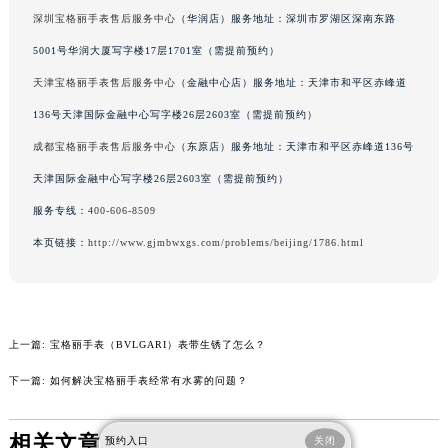
深圳宝格丽手表售后服务中心
（华润店）服务地址：深圳市罗湖区深南东路
吉林省通化市东昌区环通乡江南大街宝格丽售后服务中心（需提前预约）
吉林省延边市延吉市解放路宝格丽售后服务中心（需提前预约）
5001号华润大厦写字楼17层1701室（需提前预约）
辽宁省鞍山市铁东区站前街宝格丽售后服务中心（需提前预约）
天津宝格丽手表售后服务中心
（金融中心店）服务地址：天津市和平区赤峰道
辽宁省本溪市平山区胜利路宝格丽售后服务中心（需提前预约）
136号天津国际金融中心写字楼26层2603室（需提前预约）
辽宁省朝阳市双塔区新华路宝格丽售后服务中心（需提前预约）
成都宝格丽手表售后服务中心
（东原店）服务地址：天津市和平区赤峰道136号
辽宁省丹东市振兴区七经街宝格丽售后服务中心（需提前预约）
天津国际金融中心写字楼26层2603室（需提前预约）
辽宁省抚顺市新抚区东一路宝格丽售后服务中心（需提前预约）
服务专线：
400-606-8509
辽宁省阜新市海州区解放大街宝格丽售后服务中心（需提前预约）
本页链接：
http://www.gjmbwxgs.com/problems/beijing/1786.html
辽宁省葫芦岛市连山区中央路宝格丽售后服务中心（需提前预约）
辽宁省锦州市古塔区中央大街宝格丽售后服务中心（需提前预约）
辽宁省辽阳市白塔区新运大街宝格丽售后服务中心（需提前预约）
辽宁省盘锦市兴隆台区石油大街宝格丽售后服务中心（需提前预约）
上一篇:
宝格丽手表（BVLGARI）表带生锈了怎么？
辽宁省铁岭市银州区南马路宝格丽售后服务中心（需提前预约）
下一篇:
如何解决宝格丽手表经常有水雾的问题？
辽宁省营口市站前区市府路与渤海大街交叉口宝格丽售后服务中心（需提前预约）
辽宁省沈阳市沈河区中街路137号亨得利名表维修授权店1楼宝格丽售后服务中心（需提前预约）
相关文章
辽宁省沈阳市沈河区中街路83号亨得利名表维修授权店1楼宝格丽售后服务中心（需提前预约）
预约入口
关闭