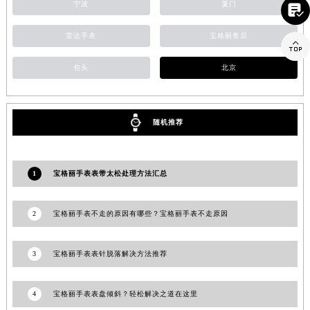
宁波
厦门

江西省上饶市信州区滨江西路宝格丽售后服务中心（需提前预约）
江西省新余市渝水区北湖西路宝格丽售后服务中心（需提前预约）
雷达手表
宝格丽售后

江西省宜春市袁州区中山中路宝格丽售后服务中心（需提前预约）
包头
北京
江西省鹰潭市月湖区胜利东路宝格丽售后服务中心（需提前预约）
山东省德州市德城区东风中路宝格丽售后服务中心（需提前预约）
山东省东营市东营区济南路宝格丽售后服务中心（需提前预约）
随机推荐
山东省济南市历下区经十路11111号华润中心写字楼（万象城）15层1508室宝格丽售后服务中心（需提前预约）
山东省济宁市任城区太白楼路宝格丽售后服务中心（需提前预约）
山东省莱芜市文化南路8号银座商城名表维修一楼名表维修宝格丽售后服务中心（需提前预约）
1
宝格丽手表表带太松处理方法汇总
山东省临沂市兰山区解放路宝格丽售后服务中心（需提前预约）
山东省日照市东港区烟台路宝格丽售后服务中心（需提前预约）
2
宝格丽手表不走的原因有哪些？宝格丽手表不走原因
山东省泰安市泰山区财源街道泰山大街宝格丽售后服务中心（需提前预约）
山东省威海市环翠区新威海路89号振华商厦一楼名表维修宝格丽售后服务中心（需提前预约）
3
宝格丽手表表针脱落解决方法推荐
山东省潍坊市奎文区东风东街宝格丽售后服务中心（需提前预约）
山东省枣庄市滕州市北辛路与善国路交叉口宝格丽售后服务中心（需提前预约）
4
宝格丽手表表盘倾斜？轻松解决之道在这里
山东省淄博市张店区金晶大道宝格丽售后服务中心（需提前预约）