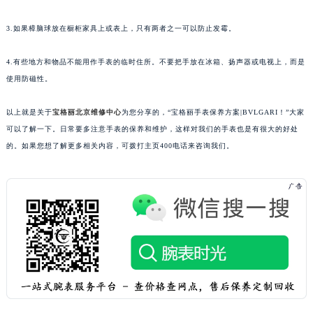
泉州市丰泽区宝洲路729号浦西万达中心写字楼A座7楼709室（需提前预约）
3.如果樟脑球放在橱柜家具上或表上，只有两者之一可以防止发霉。
青岛市南区山东路6号华润大厦B座22层04室（需提前预约）
烟台市芝罘区胜利路139号万达金融中心A座907室（需提前预约）
4.有些地方和物品不能用作手表的临时住所。不要把手放在冰箱、扬声器或电视上，而是
长春市朝阳区西安大路727号中银大厦A座(旺进大厦)18层09室（需提前预约）
使用防磁性。
贵阳市南明区都司高架桥路33号亨特国际金融中心14楼14D（需提前预约）
昆明市盘龙区北京路928号同德昆明广场写字楼10层06室（需提前预约）
以上就是关于
宝格丽北京维修中心
为您分享的，“宝格丽手表保养方案|BVLGARI！”大家
可以了解一下。日常要多注意手表的保养和维护，这样对我们的手表也是有很大的好处
石家庄市长安区中山东路39号勒泰中心写字楼B座13层07室（需提前预约）
的。如果您想了解更多相关内容，可拨打主页400电话来咨询我们。
西安市碑林区南关正街88号华侨城长安国际中心E座6楼10室（需提前预约）
海口市龙华区金贸东路5号海口华润大厦B座17层1707室（需提前预约）
唐山市路南区新华东道100号万达广场写字楼A座10层1002室（需提前预约）
台州市椒江区东海大道1800号腾达中心东1幢20楼2002室（需提前预约）
内蒙古自治区呼和浩特市玉泉区大学西街70号华润万象城写字楼（鄂尔多斯大厦）23层2326室（需提前预约）
甘肃省兰州市七里河区西津西路16号兰州中心写字楼21层2102室（需提前预约）
重庆市解放碑渝中区民权路28号英利国际金融中心写字楼20层01室（需提前预约）
黑龙江省大庆市萨尔图区会战大街宝格丽售后服务中心（需提前预约）
黑龙江省鹤岗市向阳区红军路宝格丽售后服务中心（需提前预约）