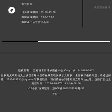
营业时间：
澳门省路氹城市金光大道宝格丽售后服务中心（需提前预约）
成都宝格丽维

澳门特别行政区望德堂区塔石广场宝格丽售后服务中心（需提前预约）
门店营业时间：09:00-19:30
客服在线时间：8:00-22:00
福建省福州市鼓楼区五四路128-1号恒力城写字楼15层03室宝格丽售后服务中心（需提前预约）
客服及门店节假日不休
福建省厦门市思明区湖滨东路95号万象城华润大厦B座11层1104室宝格丽售后服务中心（需提前预约）
广东省潮州市潮安区新风路与潮汕路交汇处宝格丽售后服务中心（需提前预约）
广东省广州市天河区天河路230号万菱汇国际中心A塔7层704室宝格丽售后服务中心（需提前预约）
广东省广州市越秀区环市东路371-375号世界贸易中心大厦南塔15层1507室宝格丽售后服务中心（需提前预约）
广东省河源市源城区越王大道宝格丽售后服务中心（需提前预约）
广东省惠州市惠城区江北文昌一路7号华贸大厦1座30层3005室宝格丽售后服务中心（需提前预约）
广东省江门市蓬江区广场西路宝格丽售后服务中心（需提前预约）
版权所有：
宝格丽售后维修服务中心
Copyright © 2018-2032
广东省揭阳市榕城进贤门步行街宝格丽售后服务中心（需提前预约）
如权利人或知情人士发现本站内容存在事实错误或涉及版权、名誉权等侵权问题，请通过邮
箱：2557628530@qq.com 与我们联系，我们将在收到通知后立即依法处理。当前页面信息
广东省茂名市电白区水东街道迎宾大道宝格丽售后服务中心（需提前预约）
更新时间：2026-08-08T21:13:34+08:00
ICP备案/许可证号：黔ICP备2025055598号-35
广东省梅州市梅江区金燕大道宝格丽售后服务中心（需提前预约）
XML
广东省清远市清城区湖西路宝格丽售后服务中心（需提前预约）
广东省汕头市龙湖区长平路宝格丽售后服务中心（需提前预约）
广东省汕尾市城区香洲街道园林社区翠园街宝格丽售后服务中心（需提前预约）