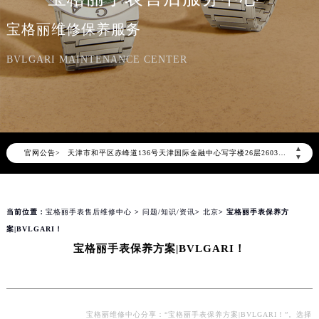
宝格丽维修保养服务
2026年8月宝格丽中国区售后服务网络优化升级公告
2026年8月宝格丽全国官方售后客户服务热线：400-606-8509
BVLGARI MAINTENANCE CENTER
宝格丽官方全国统一服务热线400-606-8509，服务覆盖中国大陆、香港、澳门、台湾全部区域（非大陆需加拨“+86”）
2026年8月宝格丽售后服务中心最新网点地址：
北京市朝阳区建国门外大街甲6号华熙国际中心写字楼D座11层1102室（北京总部）（需提前预约）
北京市东城区东长安街1号东方广场写字楼W3座6层602室（需提前预约）
▲
官网公告>
天津市和平区赤峰道136号天津国际金融中心写字楼26层2603室（需提前预约）
▼
上海市徐汇区虹桥路3号港汇中心写字楼2座37层3705室（需提前预约）
上海市黄浦区南京东路299号宏伊国际广场写字楼8层806室（需提前预约）
当前位置：
宝格丽手表售后维修中心
>
问题/知识/资讯
>
北京
> 宝格丽手表保养方
南京市秦淮区中山南路1号（新街口）南京中心写字楼22层C1-1室（需提前预约）
案|BVLGARI！
常州市新北区龙锦路1590号现代传媒中心写字楼5号楼10层1008室（需提前预约）
宝格丽手表保养方案|BVLGARI！
徐州市鼓楼区淮海东路29号苏宁广场IFC国际金融中心写字楼35层3508室（需提前预约）
扬州市邗江区国展路29号星耀天地写字楼1号楼18层1803室（需提前预约）
盐城市盐都区世纪大道5号盐城金融城写字楼1号楼16层1604室（需提前预约）
泰州市海陵区永定东路399号置地商务中心东塔写字楼（华润万象城）17层1706室（需提前预约）
宝格丽维修中心分享：“宝格丽手表保养方案|BVLGARI！”。选择