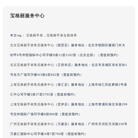
黑龙江省黑河市爱辉区中央街宝格丽售后服务中心（需提前预约）
黑龙江省鸡西市鸡冠区红军路宝格丽售后服务中心（需提前预约）
宝格丽服务中心
黑龙江省佳木斯市向阳区长安路宝格丽售后服务中心（需提前预约）
黑龙江省牡丹江市东安区太平路宝格丽售后服务中心（需提前预约）
本文tag：
宝格丽手表
，
宝格丽手表全面保养
黑龙江省七台河市桃山区大同街宝格丽售后服务中心（需提前预约）
北京宝格丽手表售后服务中心
（国贸店）服务地址：北京市朝阳区建国门外大
黑龙江省齐齐哈尔市龙沙区龙华路宝格丽售后服务中心（需提前预约）
街甲6号华熙国际中心写字楼D座11层1102室（北京总部）（需提前预约）
黑龙江省双鸭山市尖山区新兴大街宝格丽售后服务中心（需提前预约）
北京宝格丽手表售后服务中心
（王府井店）服务地址：北京市东城区东长安街1
黑龙江省绥化市北林区新华街与康庄路交叉口宝格丽售后服务中心（需提前预约）
号东方广场写字楼W3座6层602室（需提前预约）
黑龙江省伊春市伊美区通河路宝格丽售后服务中心（需提前预约）
吉林省白城市洮北区明仁南街宝格丽售后服务中心（需提前预约）
上海宝格丽手表售后服务中心
（港汇店）服务地址：上海市徐汇区虹桥路3号港
吉林省白山市浑江区浑江大街宝格丽售后服务中心（需提前预约）
汇中心写字楼2座37层3705室（需提前预约）
吉林省吉林市船营区河南街宝格丽售后服务中心（需提前预约）
上海宝格丽手表售后服务中心
（宏伊店）服务地址：上海市黄浦区南京东路299
吉林省辽源市龙山区人民大街宝格丽售后服务中心（需提前预约）
号宏伊国际广场写字楼8层806室（需提前预约）
吉林省梅河口市新华街道梅河大街宝格丽售后服务中心（需提前预约）
广州宝格丽手表售后服务中心
（万菱店）服务地址：广州市天河区天河路230号
吉林省四平市铁东区紫气大路与南九经街交汇处宝格丽售后服务中心（需提前预约）
万菱汇国际中心写字楼A塔7层704室（需提前预约）
吉林省松原市宁江区五环大街宝格丽售后服务中心（需提前预约）