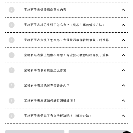
江苏省淮安市清江浦区淮海北路宝格丽售后服务中心（需提前预约）
2
宝格丽手表保养指南重点内容！
江苏省连云港市海州区通灌北路宝格丽售后服务中心（需提前预约）
江苏省南京市秦淮区中山南路1号南京中心22层22-C1-C3室宝格丽售后服务中心（需提前预约）
3
宝格丽手表机芯生锈了怎么办？（机芯生锈的解决方法）
江苏省宿迁市宿城区西湖路宝格丽售后服务中心（需提前预约）
江苏省泰州市海陵区永定东路399号置地商务中心东塔（华润万象城）17层1706室宝格丽售后服务中心（需提前预约）
4
宝格丽手表走慢了怎么办？专业技巧教你轻松修复，精准再现时间魅力
江苏省徐州市鼓楼区淮海东路29号苏宁广场IFC国际金融中心35层3508室宝格丽售后服务中心（需提前预约）
5
宝格丽名表蒙上划痕不用愁！专业技巧教你轻松修复，重焕奢华光彩
江苏省盐城市盐都区世纪大道5号盐城金融城写字楼1号楼16层1604室宝格丽售后服务中心（需提前预约）
江苏省扬州市邗江区国展路29号星耀天地写字楼1号楼18层1803室宝格丽售后服务中心（需提前预约）
6
宝格丽手表表针脱落怎么修复
江苏省镇江市京口区中山东路宝格丽售后服务中心（需提前预约）
江西省抚州市临川区赣东大道宝格丽售后服务中心（需提前预约）
7
宝格丽手表清洗保养需要多久？
江西省赣州市章贡区文清路宝格丽售后服务中心（需提前预约）
江西省吉安市吉州区井冈山大道宝格丽售后服务中心（需提前预约）
8
宝格丽手表应该如何进行消磁处理？
江西省景德镇市珠山区珠山中路宝格丽售后服务中心（需提前预约）
江西省九江市浔阳区浔阳路宝格丽售后服务中心（需提前预约）
9
宝格丽手表受磁了有办法解决吗？（解决办法）
江西省南昌市红谷滩新区红谷中大道998号绿地双子塔（中央广场）A1座办公楼14层1407室宝格丽售后服务中心（需提前预约）
江西省萍乡市安源区萍安北大道与康庄路交叉口宝格丽售后服务中心（需提前预约）