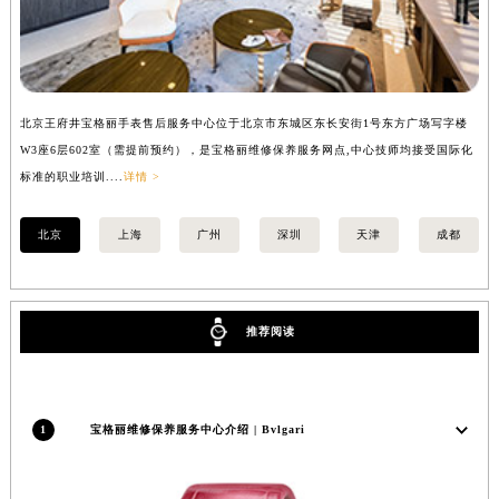
山西省晋中市榆次区顺城街宝格丽售后服务中心（需提前预约）
山西省临汾市尧都区解放路宝格丽售后服务中心（需提前预约）
山西省吕梁市离石区永宁中路与建设街交叉口宝格丽售后服务中心（需提前预约）
山西省朔州市朔城区怡西路与鄯阳西街交汇处宝格丽售后服务中心（需提前预约）
北京王府井宝格丽手表售后服务中心位于北京市东城区东长安街1号东方广场写字楼
上
山西省忻州市忻府区和平东街与七一南路交叉口宝格丽售后服务中心（需提前预约）
W3座6层602室（需提前预约），是宝格丽维修保养服务网点,中心技师均接受国际化
3
标准的职业培训....
详情 >
职业
山西省阳泉市郊区平阳东街与新城大道交叉口宝格丽售后服务中心（需提前预约）
山西省运城市盐湖区河东街宝格丽售后服务中心（需提前预约）
北京
上海
广州
深圳
天津
成都
山西省长治市潞州区英雄中路宝格丽售后服务中心（需提前预约）
山西省太原市迎泽区迎泽街道解放路15号亨得利名表维修授权店3楼宝格丽售后服务中心（需提前预约）
天津市和平区赤峰道136号天津国际金融中心26层2603室宝格丽售后服务中心（需提前预约）
推荐阅读
安徽省安庆市迎江区人民路宝格丽售后服务中心（需提前预约）
安徽省蚌埠市蚌山区淮河路宝格丽售后服务中心（需提前预约）
安徽省亳州市谯城区魏武大道宝格丽售后服务中心（需提前预约）
安徽省池州市贵池区长江路宝格丽售后服务中心（需提前预约）
1
宝格丽维修保养服务中心介绍 | Bvlgari
安徽省滁州市琅琊区南谯北路宝格丽售后服务中心（需提前预约）
安徽省阜阳市颍州区颍州北路宝格丽售后服务中心（需提前预约）