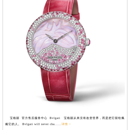
安徽省淮北市相山区淮海路宝格丽售后服务中心（需提前预约）
安徽省淮南市田家庵区国庆中路宝格丽售后服务中心（需提前预约）
安徽省黄山市屯溪区黄山西路宝格丽售后服务中心（需提前预约）
安徽省六安市金安区解放中路宝格丽售后服务中心（需提前预约）
安徽省马鞍山市雨山区湖南西路宝格丽售后服务中心（需提前预约）
安徽省宿州市埇桥区人民中路宝格丽售后服务中心（需提前预约）
安徽省铜陵市铜官区石城大道宝格丽售后服务中心（需提前预约）
安徽省芜湖市镜湖区中山路步行街宝格丽售后服务中心（需提前预约）
安徽省宣城市宣州区叠嶂西路宝格丽售后服务中心（需提前预约）
福建省龙岩市新罗区九一南路宝格丽售后服务中心（需提前预约）
福建省南平市建阳区人民西路宝格丽售后服务中心（需提前预约）
福建省宁德市蕉城区天湖东路宝格丽售后服务中心（需提前预约）
福建省莆田市城厢区霞林街道荔华东大道宝格丽售后服务中心（需提前预约）
福建省三明市三元区东乾二路宝格丽售后服务中心（需提前预约）
宝格丽 官方售后服务中心 Bvlgari 宝格丽从来没有改变世界，而是把它留给佩
福建省漳州市龙文区步港路宝格丽售后服务中心（需提前预约）
戴它的人。 Bvlgari will never cha......
详情 >
江苏省常州市新北区龙锦路1590号现代传媒中心5号楼10层1008室宝格丽售后服务中心（需提前预约）