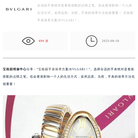
合适的手表绝对是着装搭配的点睛之笔。也会逐渐影响一个人的
宁波市江北区大闸南路500号来福士广场办公楼20层2009室（需提前预约）
生活方式，追求品质。当然，手表的保养方法也很重要！ 宝格丽
杭州市上城区钱江路1366号华润大厦写字楼A座5层503-5室（需提前预约）
手表保养方案|BVLGARI！…
金华市金东区东市南街777号金华万达广场写字楼4号楼22层2209室（需提前预约）
绍兴市越城区胜利东路379号世茂天际中心写字楼8层805室（需提前预约）

嘉兴市南湖区广益路705号嘉兴世界贸易中心写字楼A座13层1304室（需提前预约）
494 次
2023-08-18
南昌市红谷滩新区红谷中大道998号绿地双子塔（中央广场）A1座办公楼14层07室（需提前预约）
济南市历下区经十路11111号华润中心写字楼（万象城）15层1508室（需提前预约）
广州市天河区天河路230号万菱汇国际中心写字楼A塔7层704室（需提前预约）
宝格丽维修
中心
分享：“
宝格丽手表保养
方案|BVLGARI！”。选择合适的手表绝对是着装
广州市越秀区环市东路371-375号世界贸易中心大厦南塔写字楼15层07室（需提前预约）
搭配的点睛之笔。也会逐渐影响一个人的生活方式，追求品质。当然，手表的保养方法也
深圳市罗湖区深南东路5001号华润大厦写字楼17层1701室（需提前预约）
很重要！
惠州市惠城区江北文昌一路7号华贸大厦写字楼1座30层05室（需提前预约）
厦门市思明区湖滨东路95号华润大厦写字楼B座11层1104室（需提前预约）
福州市鼓楼区五四路128-1号恒力城写字楼15层03室（需提前预约）
成都市锦江区人民东路6号SAC东原中心写字楼24层2406B室（需提前预约）
重庆市江北区观音桥步行街2号融恒时代广场写字楼9层902室（需提前预约）
长沙市芙蓉区定王台街道建湘路393号世茂环球金融中心写字楼（芙蓉广场）10层13室（需提前预约）