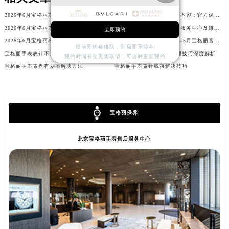
北京市朝阳区建国门外大街甲6号华熙国际中心D座11层1102室宝格丽售后服务中心（北京总部）（需提前预约）
2026年6月宝格丽表友必读手册：售后网点搬迁及新开
2026年6月宝格丽表友必读内容：官方保养维修中心搬迁新开完整名录
北京市东城区东长安街1号王府井东方广场W3座6层602室宝格丽售后服务中心（需提前预约）
2026年6月宝格丽表主必读最终版：售后网点迁移与新开业
2026年6月宝格丽官方保养服务中心及维修点迁移新设补充公告原文对外发布
立即预约
河北省保定市竞秀区朝阳北大街北国先天下宝格丽售后服务中心（需提前预约）
2026年6月宝格丽表主必备最终版：售后网点迁移与新开业
权威发布最终内容：2026年5月宝格丽官方维修保养服务中心搬迁新开整体安排
提前预约免排队，到店即享服务
内蒙古自治区阿拉善盟市左旗土尔扈特大街宝格丽售后服务中心（需提前预约）
宝格丽手表表针不走了处理技巧详解
宝格丽机械表机芯生锈处理技巧深度解析
预约时间有变无需取消，可随时重新预约
宝格丽手表表盘有划痕解决方法
宝格丽手表表针脱落解决技巧
内蒙古自治区巴彦淖尔市临河区新华街宝格丽售后服务中心（需提前预约）
内蒙古自治区包头市青山区幸福路甲3号王府井百货名表维修宝格丽售后服务中心（需提前预约）
内蒙古自治区赤峰市红山区哈达街宝格丽售后服务中心（需提前预约）
内蒙古自治区鄂尔多斯市东胜区伊金霍洛街宝格丽售后服务中心（需提前预约）
宝格丽保养
内蒙古自治区呼伦贝尔市海拉尔区中央街宝格丽售后服务中心（需提前预约）
内蒙古自治区通辽市科尔沁区明仁大街宝格丽售后服务中心（需提前预约）
北京宝格丽手表售后服务中心
内蒙古自治区乌海市海勃湾区人民南路宝格丽售后服务中心（需提前预约）
内蒙古自治区乌兰察布市集宁区恩和大街宝格丽售后服务中心（需提前预约）
内蒙古自治区锡林郭勒盟市锡林浩特市光明街与额尔敦路交叉口宝格丽售后服务中心（需提前预约）
内蒙古自治区兴安盟市乌兰浩特市兴安大街宝格丽售后服务中心（需提前预约）
山西省大同市平城区迎宾街宝格丽售后服务中心（需提前预约）
山西省晋城市城区黄华街宝格丽售后服务中心（需提前预约）