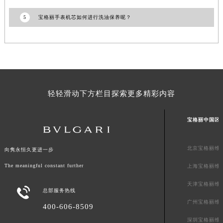
上海市黄浦区南京东路299号宏伊国际广场写字楼8层806室宝格丽售后服务中心（需提前预约）
5
宝格丽手表机芯如何进行洗油保养呢？
上海市徐汇区虹桥路3号港汇中心2座37层3705室宝格丽售后服务中心（需提前预约）
浙江省杭州市上城区钱江路1366号华润大厦A座5层503-5室宝格丽售后服务中心（需提前预约）
浙江省湖州市吴兴区劳动路宝格丽售后服务中心（需提前预约）
浙江省嘉兴市南湖区广益路705号嘉兴世界贸易中心A座13层1304室宝格丽售后服务中心（需提前预约）
浙江省金华市金东区东市南街777号金华万达广场4号楼22楼2209室宝格丽售后服务中心（需提前预约）
轻轻滑动下方栏目探索更多精彩内容
浙江省丽水市莲都区解放街宝格丽售后服务中心（需提前预约）
浙江省宁波市江北区大闸南路500号来福士广场办公楼20层2009室宝格丽售后服务中心（需提前预约）
宝格丽中国区
浙江省衢州市柯城区上街宝格丽售后服务中心（需提前预约）
浙江省绍兴市越城区胜利东路379号世茂天际中心写字楼8层805室宝格丽售后服务中心（需提前预约）
北京宝格丽维
浙江省舟山市定海区解放东路宝格丽售后服务中心（需提前预约）
向隽永恒久更进一步
澳门特别行政区大堂区议事亭前地（新马路）宝格丽售后服务中心（需提前预约）
The meaningful constant further
上海宝格丽维
澳门特别行政区风顺堂区南湾大马路宝格丽售后服务中心（需提前预约）
天津宝格丽维

总部服务热线
澳门特别行政区花地玛堂区关闸广场宝格丽售后服务中心（需提前预约）
广州宝格丽维
澳门特别行政区花王堂区大三巴商圈宝格丽售后服务中心（需提前预约）
400-606-8509
澳门特别行政区嘉模堂区官也街宝格丽售后服务中心（需提前预约）
深圳宝格丽维