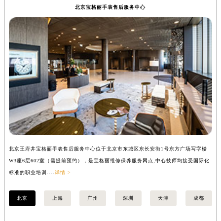
北京宝格丽手表售后服务中心
盐城市盐都区世纪大道5号盐城金融城写字楼1号楼16层1604室（需提前预约）
泰州市海陵区永定东路399号置地商务中心东塔写字楼（华润万象城）17层1706室（需提前预约）
宁波市江北区大闸南路500号来福士广场办公楼20层2009室（需提前预约）
杭州市上城区钱江路1366号华润大厦写字楼A座5层503-5室（需提前预约）
金华市金东区东市南街777号金华万达广场写字楼4号楼22层2209室（需提前预约）
绍兴市越城区胜利东路379号世茂天际中心写字楼8层805室（需提前预约）
嘉兴市南湖区广益路705号嘉兴世界贸易中心写字楼A座13层1304室（需提前预约）
南昌市红谷滩新区红谷中大道998号绿地双子塔（中央广场）A1座办公楼14层07室（需提前预约）
济南市历下区经十路11111号华润中心写字楼（万象城）15层1508室（需提前预约）
广州市天河区天河路230号万菱汇国际中心写字楼A塔7层704室（需提前预约）
广州市越秀区环市东路371-375号世界贸易中心大厦南塔写字楼15层07室（需提前预约）
北京王府井宝格丽手表售后服务中心位于北京市东城区东长安街1号东方广场写字楼
上
W3座6层602室（需提前预约），是宝格丽维修保养服务网点,中心技师均接受国际化
3
深圳市罗湖区深南东路5001号华润大厦写字楼17层1701室（需提前预约）
标准的职业培训....
详情 >
职业
惠州市惠城区江北文昌一路7号华贸大厦写字楼1座30层05室（需提前预约）
厦门市思明区湖滨东路95号华润大厦写字楼B座11层1104室（需提前预约）
北京
上海
广州
深圳
天津
成都
福州市鼓楼区五四路128-1号恒力城写字楼15层03室（需提前预约）
成都市锦江区人民东路6号SAC东原中心写字楼24层2406B室（需提前预约）