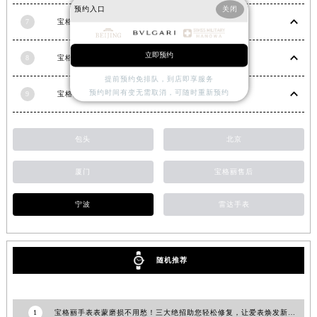
预约入口
关闭
黑龙江省大庆市萨尔图区会战大街宝格丽售后服务中心（需提前预约）
7
宝格丽手表清洗保养需要多久？
黑龙江省鹤岗市向阳区红军路宝格丽售后服务中心（需提前预约）
黑龙江省黑河市爱辉区中央街宝格丽售后服务中心（需提前预约）
立即预约
8
宝格丽手表应该如何进行消磁处理？
黑龙江省鸡西市鸡冠区红军路宝格丽售后服务中心（需提前预约）
提前预约免排队，到店即享服务
预约时间有变无需取消，可随时重新预约
黑龙江省佳木斯市向阳区长安路宝格丽售后服务中心（需提前预约）
9
宝格丽手表受磁了有办法解决吗？（解决办法）
黑龙江省牡丹江市东安区太平路宝格丽售后服务中心（需提前预约）
黑龙江省七台河市桃山区大同街宝格丽售后服务中心（需提前预约）
包头
北京
黑龙江省齐齐哈尔市龙沙区龙华路宝格丽售后服务中心（需提前预约）
黑龙江省双鸭山市尖山区新兴大街宝格丽售后服务中心（需提前预约）
厦门
宝格丽售后
黑龙江省绥化市北林区新华街与康庄路交叉口宝格丽售后服务中心（需提前预约）
宁波
雷达手表
黑龙江省伊春市伊美区通河路宝格丽售后服务中心（需提前预约）
吉林省白城市洮北区明仁南街宝格丽售后服务中心（需提前预约）
吉林省白山市浑江区浑江大街宝格丽售后服务中心（需提前预约）
随机推荐
吉林省吉林市船营区河南街宝格丽售后服务中心（需提前预约）
吉林省辽源市龙山区人民大街宝格丽售后服务中心（需提前预约）
吉林省梅河口市新华街道梅河大街宝格丽售后服务中心（需提前预约）
1
宝格丽手表表蒙磨损不用愁！三大绝招助您轻松修复，让爱表焕发新生