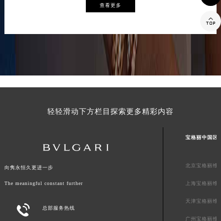
查看更多
山西省大同市平城区迎宾街宝格丽售后服务中心（需提前预约）

山西省晋城市城区黄华街宝格丽售后服务中心（需提前预约）
山西省晋中市榆次区顺城街宝格丽售后服务中心（需提前预约）
山西省临汾市尧都区解放路宝格丽售后服务中心（需提前预约）
山西省吕梁市离石区永宁中路与建设街交叉口宝格丽售后服务中心（需提前预约）
山西省朔州市朔城区怡西路与鄯阳西街交汇处宝格丽售后服务中心（需提前预约）
山西省忻州市忻府区和平东街与七一南路交叉口宝格丽售后服务中心（需提前预约）
山西省阳泉市郊区平阳东街与新城大道交叉口宝格丽售后服务中心（需提前预约）
轻轻滑动下方栏目探索更多精彩内容
山西省运城市盐湖区河东街宝格丽售后服务中心（需提前预约）
山西省长治市潞州区英雄中路宝格丽售后服务中心（需提前预约）
宝格丽中国区
山西省太原市迎泽区迎泽街道解放路15号亨得利名表维修授权店3楼宝格丽售后服务中心（需提前预约）
天津市和平区赤峰道136号天津国际金融中心26层2603室宝格丽售后服务中心（需提前预约）
北京宝格丽维
向隽永恒久更进一步
安徽省安庆市迎江区人民路宝格丽售后服务中心（需提前预约）
The meaningful constant further
上海宝格丽维
安徽省蚌埠市蚌山区淮河路宝格丽售后服务中心（需提前预约）
天津宝格丽维
安徽省亳州市谯城区魏武大道宝格丽售后服务中心（需提前预约）

总部服务热线
安徽省池州市贵池区长江路宝格丽售后服务中心（需提前预约）
广州宝格丽维