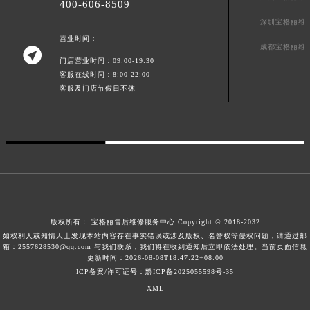
400-606-8509
安徽省滁州市琅琊区南谯北路宝格丽售后服务中心（需提前预约）
深圳宝格丽维
安徽省阜阳市颍州区颍州北路宝格丽售后服务中心（需提前预约）
营业时间：
成都宝格丽维

安徽省淮北市相山区淮海路宝格丽售后服务中心（需提前预约）
门店营业时间：09:00-19:30
安徽省淮南市田家庵区国庆中路宝格丽售后服务中心（需提前预约）
客服在线时间：8:00-22:00
客服及门店节假日不休
安徽省黄山市屯溪区黄山西路宝格丽售后服务中心（需提前预约）
安徽省六安市金安区解放中路宝格丽售后服务中心（需提前预约）
安徽省马鞍山市雨山区湖南西路宝格丽售后服务中心（需提前预约）
安徽省宿州市埇桥区人民中路宝格丽售后服务中心（需提前预约）
安徽省铜陵市铜官区石城大道宝格丽售后服务中心（需提前预约）
安徽省芜湖市镜湖区中山路步行街宝格丽售后服务中心（需提前预约）
安徽省宣城市宣州区叠嶂西路宝格丽售后服务中心（需提前预约）
版权所有：
宝格丽售后维修服务中心
Copyright © 2018-2032
福建省龙岩市新罗区九一南路宝格丽售后服务中心（需提前预约）
如权利人或知情人士发现本站内容存在事实错误或涉及版权、名誉权等侵权问题，请通过邮
福建省南平市建阳区人民西路宝格丽售后服务中心（需提前预约）
箱：2557628530@qq.com 与我们联系，我们将在收到通知后立即依法处理。当前页面信息
更新时间：2026-08-08T18:47:22+08:00
福建省宁德市蕉城区天湖东路宝格丽售后服务中心（需提前预约）
ICP备案/许可证号：黔ICP备2025055598号-35
福建省莆田市城厢区霞林街道荔华东大道宝格丽售后服务中心（需提前预约）
XML
福建省三明市三元区东乾二路宝格丽售后服务中心（需提前预约）