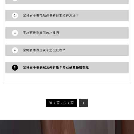
吉林省四平市铁东区紫气大路与南九经街交汇处宝格丽售后服务中心（需提前预约）
吉林省松原市宁江区五环大街宝格丽售后服务中心（需提前预约）
2
宝格丽手表电池保养和日常维护方法！
吉林省通化市东昌区环通乡江南大街宝格丽售后服务中心（需提前预约）
吉林省延边市延吉市解放路宝格丽售后服务中心（需提前预约）
3
宝格丽辨别真假的小技巧
辽宁省鞍山市铁东区站前街宝格丽售后服务中心（需提前预约）
辽宁省本溪市平山区胜利路宝格丽售后服务中心（需提前预约）
4
宝格丽手表进灰了怎么处理？
辽宁省朝阳市双塔区新华路宝格丽售后服务中心（需提前预约）
辽宁省丹东市振兴区七经街宝格丽售后服务中心（需提前预约）
5
宝格丽手表表冠意外折断？专业修复秘籍在此
辽宁省抚顺市新抚区东一路宝格丽售后服务中心（需提前预约）
辽宁省阜新市海州区解放大街宝格丽售后服务中心（需提前预约）
辽宁省葫芦岛市连山区中央路宝格丽售后服务中心（需提前预约）
辽宁省锦州市古塔区中央大街宝格丽售后服务中心（需提前预约）
第 1 页，共 1 页
1
辽宁省辽阳市白塔区新运大街宝格丽售后服务中心（需提前预约）
辽宁省盘锦市兴隆台区石油大街宝格丽售后服务中心（需提前预约）
辽宁省铁岭市银州区南马路宝格丽售后服务中心（需提前预约）
辽宁省营口市站前区市府路与渤海大街交叉口宝格丽售后服务中心（需提前预约）