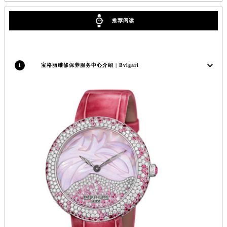
重庆市江北区观音桥步行街2号融恒时代广场写字楼9层902室（需提前预约）
推荐阅读
长沙市芙蓉区定王台街道建湘路393号世茂环球金融中心写字楼（芙蓉广场）10层13室（需提前预约）
郑州市二七区铭功路10号华润大厦写字楼29层2905室（需提前预约）
太原市迎泽区解放路15号亨得利名表服务中心（品牌授权店）3层整层（需提前预约）
1
宝格丽维修保养服务中心介绍 | Bvlgari
沈阳市沈河区中街路137号亨得利名表服务中心（品牌授权店）1层整层（需提前预约）
沈阳市沈河区中街路83号亨得利名表服务中心（品牌授权店）1层整层（需提前预约）
乌鲁木齐市天山区红山路26号时代广场（CCMALL）C座17层17-B（需提前预约）
温州市鹿城区锦绣路1067号置信广场10层1015室（需提前预约）
哈尔滨市道里区友谊西路600号富力中心T2座写字楼29层03室（需提前预约）
大连市中山区人民路15号国际金融大厦7层G室（需提前预约）
佛山市禅城区季华五路57号万科金融中心C座12层1205室（需提前预约）
东莞市东城街道鸿福东路1号民盈国贸中心T1写字楼9层907室（需提前预约）
无锡市梁溪区人民中路139号恒隆广场写字楼1座11层1104室（需提前预约）
南通市崇川区工农路57号圆融广场写字楼16层1603室（需提前预约）
苏州市苏州工业园区星港街199号苏州中心办公楼C座22层08室（需提前预约）
武汉市江汉区解放大道686号世界贸易大厦38层09室（需提前预约）