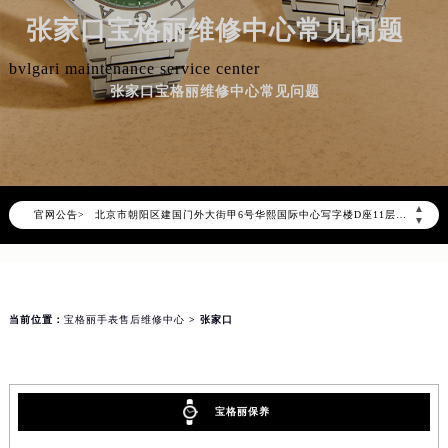
张家口宝格丽维修中心常见问题
bvlgari maintenance service center
张家口宝格丽维修中心常见问题
2026年8月宝格丽中国区售后服务网络优化升级公告
2026年8月宝格丽全国官方售后客户服务热线：400-606-8509
宝格丽官方全国统一服务热线400-606-8509，服务覆盖中国大陆、香港、澳门、台湾全部区域（非大陆需加拨“+86”）
2026年8月宝格丽售后服务中心最新网点地址：
▲
官网公告>
北京市朝阳区建国门外大街甲6号华熙国际中心写字楼D座11层1102室（北京总部）（需提前预约）
▼
北京市东城区东长安街1号东方广场写字楼W3座6层602室（需提前预约）
天津市和平区赤峰道136号天津国际金融中心写字楼26层2603室（需提前预约）
上海市徐汇区虹桥路3号港汇中心写字楼2座37层3705室（需提前预约）
当前位置：
宝格丽手表售后维修中心
> 张家口
上海市黄浦区南京东路299号宏伊国际广场写字楼8层806室（需提前预约）
南京市秦淮区中山南路1号（新街口）南京中心写字楼22层C1-1室（需提前预约）
常州市新北区龙锦路1590号现代传媒中心写字楼5号楼10层1008室（需提前预约）
徐州市鼓楼区淮海东路29号苏宁广场IFC国际金融中心写字楼35层3508室（需提前预约）
宝格丽保养
扬州市邗江区国展路29号星耀天地写字楼1号楼18层1803室（需提前预约）