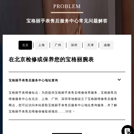
PROBLEM
辽宁省沈阳市沈河区中街路137号亨得利名表维修授权店1楼宝格丽售后服务中心（需提前预约）
辽宁省沈阳市沈河区中街路83号亨得利名表维修授权店1楼宝格丽售后服务中心（需提前预约）
宝格丽手表售后服务中心常见问题解答
北京市朝阳区建国门外大街甲6号华熙国际中心D座11层1102室宝格丽售后服务中心（北京总部）（需提前预约）
北京市东城区东长安街1号王府井东方广场W3座6层602室宝格丽售后服务中心（需提前预约）
河北省保定市竞秀区朝阳北大街北国先天下宝格丽售后服务中心（需提前预约）
北京
上海
广州
深圳
天津
成都
内蒙古自治区阿拉善盟市左旗土尔扈特大街宝格丽售后服务中心（需提前预约）
内蒙古自治区巴彦淖尔市临河区新华街宝格丽售后服务中心（需提前预约）
在北京检修或保养您的宝格丽腕表
在
内蒙古自治区包头市青山区幸福路甲3号王府井百货名表维修宝格丽售后服务中心（需提前预约）
内蒙古自治区赤峰市红山区哈达街宝格丽售后服务中心（需提前预约）
宝格丽手表售后服务中心地址查询
内蒙古自治区鄂尔多斯市东胜区伊金霍洛街宝格丽售后服务中心（需提前预约）
内蒙古自治区呼伦贝尔市海拉尔区中央街宝格丽售后服务中心（需提前预约）
宝格丽手表维修站点：为您提供宝格丽手表售后维修保养服务，宝格丽售后
内蒙古自治区通辽市科尔沁区明仁大街宝格丽售后服务中心（需提前预约）
维修服务中心在北京、上海、广州、深圳等地都设立了宝格丽维修售后服务
网点，您可以访问本站获取宝格丽手表售后服务中心地址查询服务，并了解
内蒙古自治区乌海市海勃湾区人民南路宝格丽售后服务中心（需提前预约）
宝格丽手表售后维修保修延保项目......
详情 >
内蒙古自治区乌兰察布市集宁区恩和大街宝格丽售后服务中心（需提前预约）
内蒙古自治区锡林郭勒盟市锡林浩特市光明街与额尔敦路交叉口宝格丽售后服务中心（需提前预约）

内蒙古自治区兴安盟市乌兰浩特市兴安大街宝格丽售后服务中心（需提前预约）