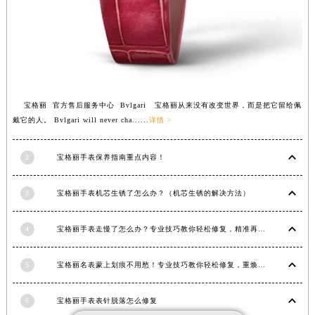
南宁市青秀区金湖路59号地王大厦12楼1224室（需提前预约）
合肥市蜀山区潜山路111号万象城华润大厦B座12楼03室（需提前预约）
泉州市丰泽区宝洲路729号浦西万达中心写字楼A座7楼709室（需提前预约）
青岛市南区山东路6号华润大厦B座22层04室（需提前预约）
烟台市芝罘区胜利路139号万达金融中心A座907室（需提前预约）
宝格丽 官方售后服务中心 Bvlgari 宝格丽从来没有改变世界，而是把它留给佩
长春市朝阳区西安大路727号中银大厦A座(旺进大厦)18层09室（需提前预约）
戴它的人。 Bvlgari will never cha......
详情 >
贵阳市南明区都司高架桥路33号亨特国际金融中心14楼14D（需提前预约）
昆明市盘龙区北京路928号同德昆明广场写字楼10层06室（需提前预约）
2
宝格丽手表保养指南重点内容！
石家庄市长安区中山东路39号勒泰中心写字楼B座13层07室（需提前预约）
西安市碑林区南关正街88号华侨城长安国际中心E座6楼10室（需提前预约）
3
宝格丽手表机芯生锈了怎么办？（机芯生锈的解决方法）
海口市龙华区金贸东路5号海口华润大厦B座17层1707室（需提前预约）
4
宝格丽手表走慢了怎么办？专业技巧教你轻松修复，精准再现时间魅力
唐山市路南区新华东道100号万达广场写字楼A座10层1002室（需提前预约）
台州市椒江区东海大道1800号腾达中心东1幢20楼2002室（需提前预约）
5
宝格丽名表蒙上划痕不用愁！专业技巧教你轻松修复，重焕奢华光彩
内蒙古自治区呼和浩特市玉泉区大学西街70号华润万象城写字楼（鄂尔多斯大厦）23层2326室（需提前预约）
甘肃省兰州市七里河区西津西路16号兰州中心写字楼21层2102室（需提前预约）
6
宝格丽手表表针脱落怎么修复
重庆市解放碑渝中区民权路28号英利国际金融中心写字楼20层01室（需提前预约）