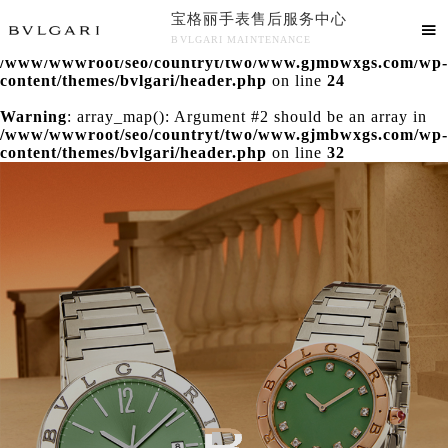
宝格丽手表售后服务中心
Warning
: extract() expects parameter 1 to be array, null

BVLGARI MAINTENANCE
given in
/www/wwwroot/seo/countryt/two/www.gjmbwxgs.com/wp-
宝格丽手表售后服务中心竭诚为您服务！
content/themes/bvlgari/header.php
on line
24
Warning
: array_map(): Argument #2 should be an array in
/www/wwwroot/seo/countryt/two/www.gjmbwxgs.com/wp-
content/themes/bvlgari/header.php
on line
32