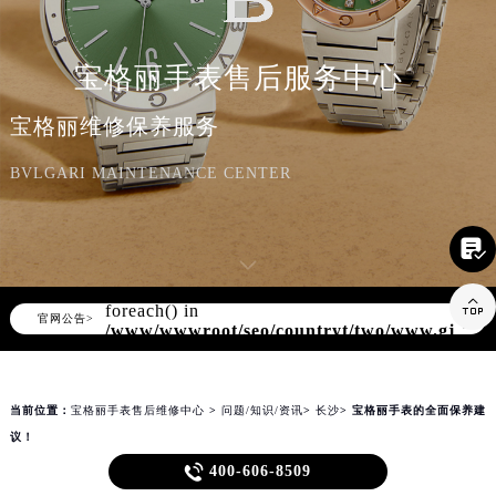
知识/资讯
宝格丽手表售后服务中心
宝格丽维修保养服务
BVLGARI MAINTENANCE CENTER

Warning
: Invalid argument supplied for

foreach() in
▲
官网公告>
▼
/www/wwwroot/seo/countryt/two/www.gjmbw
content/themes/bvlgari/header.php
on
line
166
当前位置：
宝格丽手表售后维修中心
>
问题/知识/资讯
>
长沙
> 宝格丽手表的全面保养建
议！
宝格丽手表的全面保养建议！

400-606-8509