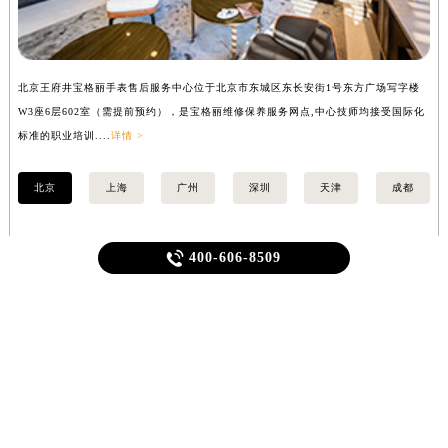
安徽省蚌埠市蚌山区淮河路宝格丽售后服务中心（需提前预约）
安徽省亳州市谯城区魏武大道宝格丽售后服务中心（需提前预约）
安徽省池州市贵池区长江路宝格丽售后服务中心（需提前预约）
安徽省滁州市琅琊区南谯北路宝格丽售后服务中心（需提前预约）
北京王府井宝格丽手表售后服务中心位于北京市东城区东长安街1号东方广场写字楼
上
安徽省阜阳市颍州区颍州北路宝格丽售后服务中心（需提前预约）
W3座6层602室（需提前预约），是宝格丽维修保养服务网点,中心技师均接受国际化
3
安徽省淮北市相山区淮海路宝格丽售后服务中心（需提前预约）
标准的职业培训....
详情 >
职业
安徽省淮南市田家庵区国庆中路宝格丽售后服务中心（需提前预约）
安徽省黄山市屯溪区黄山西路宝格丽售后服务中心（需提前预约）
北京
上海
广州
深圳
天津
成都
安徽省六安市金安区解放中路宝格丽售后服务中心（需提前预约）

400-606-8509
安徽省马鞍山市雨山区湖南西路宝格丽售后服务中心（需提前预约）
安徽省宿州市埇桥区人民中路宝格丽售后服务中心（需提前预约）
推荐阅读
安徽省铜陵市铜官区石城大道宝格丽售后服务中心（需提前预约）
安徽省芜湖市镜湖区中山路步行街宝格丽售后服务中心（需提前预约）
安徽省宣城市宣州区叠嶂西路宝格丽售后服务中心（需提前预约）
1
宝格丽维修保养服务中心介绍 | Bvlgari
福建省龙岩市新罗区九一南路宝格丽售后服务中心（需提前预约）
福建省南平市建阳区人民西路宝格丽售后服务中心（需提前预约）