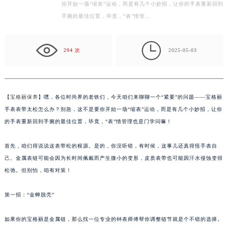
个“紧要”的问题——宝格丽手表表带太松怎么办？别急，这不是要
常州市新北区龙锦路1590号现代传媒中心写字楼5号楼10层1008室（需提前预约）
你开始一场“缩表”运动，而是有几个小妙招，让你的手表重新回到
徐州市鼓楼区淮海东路29号苏宁广场IFC国际金融中心写字楼35层3508室（需提前预约）
手腕的最佳位置，毕竟，“表”情管…
扬州市邗江区国展路29号星耀天地写字楼1号楼18层1803室（需提前预约）
盐城市盐都区世纪大道5号盐城金融城写字楼1号楼16层1604室（需提前预约）

294 次
2025-05-03
泰州市海陵区永定东路399号置地商务中心东塔写字楼（华润万象城）17层1706室（需提前预约）
宁波市江北区大闸南路500号来福士广场办公楼20层2009室（需提前预约）
杭州市上城区钱江路1366号华润大厦写字楼A座5层503-5室（需提前预约）
金华市金东区东市南街777号金华万达广场写字楼4号楼22层2209室（需提前预约）
【
宝格丽保养
】嘿，各位时尚界的老铁们，今天咱们来聊聊一个“紧要”的问题——宝格丽
绍兴市越城区胜利东路379号世茂天际中心写字楼8层805室（需提前预约）
手表表带太松怎么办？别急，这不是要你开始一场“缩表”运动，而是有几个小妙招，让你
的手表重新回到手腕的最佳位置，毕竟，“表”情管理也是门学问嘛！
嘉兴市南湖区广益路705号嘉兴世界贸易中心写字楼A座13层1304室（需提前预约）
南昌市红谷滩新区红谷中大道998号绿地双子塔（中央广场）A1座办公楼14层07室（需提前预约）
首先，咱们得说说这表带松的根源。是的，你没听错，有时候，这事儿还真得怪手表自
济南市历下区经十路11111号华润中心写字楼（万象城）15层1508室（需提前预约）
己。金属表链可能会因为长时间佩戴而产生微小的变形，皮质表带也可能因汗水侵蚀变得
广州市天河区天河路230号万菱汇国际中心写字楼A塔7层704室（需提前预约）
松弛。但别怕，咱有对策！
广州市越秀区环市东路371-375号世界贸易中心大厦南塔写字楼15层07室（需提前预约）
深圳市罗湖区深南东路5001号华润大厦写字楼17层1701室（需提前预约）
第一招：“金蝉脱壳”
惠州市惠城区江北文昌一路7号华贸大厦写字楼1座30层05室（需提前预约）