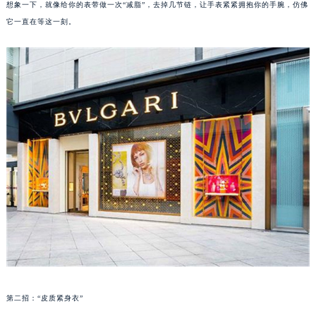
如果你的宝格丽是金属链，那么找一位专业的钟表师傅帮你调整链节就是个不错的选择。
厦门市思明区湖滨东路95号华润大厦写字楼B座11层1104室（需提前预约）
想象一下，就像给你的表带做一次“减脂”，去掉几节链，让手表紧紧拥抱你的手腕，仿佛
福州市鼓楼区五四路128-1号恒力城写字楼15层03室（需提前预约）
它一直在等这一刻。
成都市锦江区人民东路6号SAC东原中心写字楼24层2406B室（需提前预约）
重庆市江北区观音桥步行街2号融恒时代广场写字楼9层902室（需提前预约）
长沙市芙蓉区定王台街道建湘路393号世茂环球金融中心写字楼（芙蓉广场）10层13室（需提前预约）
郑州市二七区铭功路10号华润大厦写字楼29层2905室（需提前预约）
太原市迎泽区解放路15号亨得利名表服务中心（品牌授权店）3层整层（需提前预约）
沈阳市沈河区中街路137号亨得利名表服务中心（品牌授权店）1层整层（需提前预约）
沈阳市沈河区中街路83号亨得利名表服务中心（品牌授权店）1层整层（需提前预约）
乌鲁木齐市天山区红山路26号时代广场（CCMALL）C座17层17-B（需提前预约）
温州市鹿城区锦绣路1067号置信广场10层1015室（需提前预约）
哈尔滨市道里区友谊西路600号富力中心T2座写字楼29层03室（需提前预约）
大连市中山区人民路15号国际金融大厦7层G室（需提前预约）
佛山市禅城区季华五路57号万科金融中心C座12层1205室（需提前预约）
东莞市东城街道鸿福东路1号民盈国贸中心T1写字楼9层907室（需提前预约）
无锡市梁溪区人民中路139号恒隆广场写字楼1座11层1104室（需提前预约）