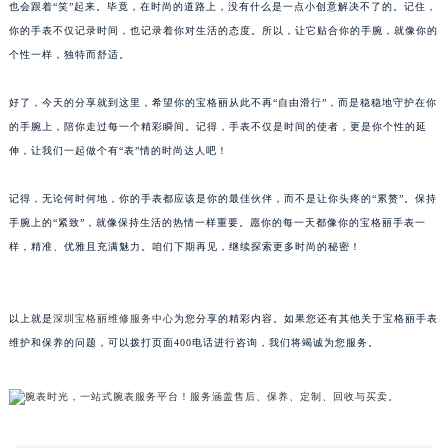
忙，还是自己动手丰衣足食，亦或是干脆将其变为个人风格的一部分，只要你开心，手表
内蒙古自治区呼和浩特市玉泉区大学西街70号华润万象城写字楼（鄂尔多斯大厦）23层2326室（需提前预约）
也会跟着“笑”起来。毕竟，在时尚的道路上，没有什么是一点小创意解决不了的。记住，
甘肃省兰州市七里河区西津西路16号兰州中心写字楼21层2102室（需提前预约）
你的手表不仅记录时间，也记录着你对生活的态度。所以，让它贴合你的手腕，就像你的
重庆市解放碑渝中区民权路28号英利国际金融中心写字楼20层01室（需提前预约）
个性一样，独特而舒适。
黑龙江省大庆市萨尔图区会战大街宝格丽售后服务中心（需提前预约）
黑龙江省鹤岗市向阳区红军路宝格丽售后服务中心（需提前预约）
好了，今天的分享就到这里，希望你的宝格丽从此不再“自由滑行”，而是稳稳地守护在你
的手腕上，陪你走过每一个精彩瞬间。记得，手表不仅是时间的使者，更是你个性的延
黑龙江省黑河市爱辉区中央街宝格丽售后服务中心（需提前预约）
伸，让我们一起做个有“表”情的时尚达人吧！
黑龙江省鸡西市鸡冠区红军路宝格丽售后服务中心（需提前预约）
黑龙江省佳木斯市向阳区长安路宝格丽售后服务中心（需提前预约）
记得，无论何时何地，你的手表都应该是你的最佳伙伴，而不是让你头疼的“累赘”。保持
黑龙江省牡丹江市东安区太平路宝格丽售后服务中心（需提前预约）
手腕上的“紧致”，就像保持生活的热情一样重要。愿你的每一天都像你的宝格丽手表一
黑龙江省七台河市桃山区大同街宝格丽售后服务中心（需提前预约）
样，精准、优雅且充满魅力。咱们下期再见，继续探索更多时尚的秘密！
黑龙江省齐齐哈尔市龙沙区龙华路宝格丽售后服务中心（需提前预约）
黑龙江省双鸭山市尖山区新兴大街宝格丽售后服务中心（需提前预约）
以上就是
深圳宝格丽维修服务中心
为您分享的精彩内容。如果您还有其他关于宝格丽手表
黑龙江省绥化市北林区新华街与康庄路交叉口宝格丽售后服务中心（需提前预约）
维护和保养的问题，可以拨打页面400电话进行咨询，我们将竭诚为您服务。
黑龙江省伊春市伊美区通河路宝格丽售后服务中心（需提前预约）
吉林省白城市洮北区明仁南街宝格丽售后服务中心（需提前预约）
吉林省白山市浑江区浑江大街宝格丽售后服务中心（需提前预约）