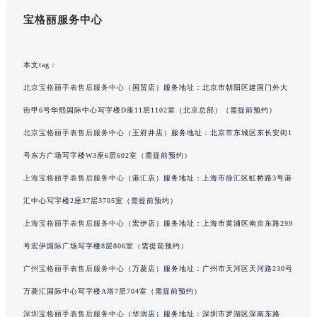
吉林省吉林市船营区河南街宝格丽售后服务中心（需提前预约）
吉林省辽源市龙山区人民大街宝格丽售后服务中心（需提前预约）
宝格丽服务中心
吉林省梅河口市新华街道梅河大街宝格丽售后服务中心（需提前预约）
吉林省四平市铁东区紫气大路与南九经街交汇处宝格丽售后服务中心（需提前预约）
本文tag：
吉林省松原市宁江区五环大街宝格丽售后服务中心（需提前预约）
北京宝格丽手表售后服务中心
（国贸店）服务地址：北京市朝阳区建国门外大
吉林省通化市东昌区环通乡江南大街宝格丽售后服务中心（需提前预约）
吉林省延边市延吉市解放路宝格丽售后服务中心（需提前预约）
街甲6号华熙国际中心写字楼D座11层1102室（北京总部）（需提前预约）
辽宁省鞍山市铁东区站前街宝格丽售后服务中心（需提前预约）
北京宝格丽手表售后服务中心
（王府井店）服务地址：北京市东城区东长安街1
辽宁省本溪市平山区胜利路宝格丽售后服务中心（需提前预约）
号东方广场写字楼W3座6层602室（需提前预约）
辽宁省朝阳市双塔区新华路宝格丽售后服务中心（需提前预约）
上海宝格丽手表售后服务中心
（港汇店）服务地址：上海市徐汇区虹桥路3号港
辽宁省丹东市振兴区七经街宝格丽售后服务中心（需提前预约）
汇中心写字楼2座37层3705室（需提前预约）
辽宁省抚顺市新抚区东一路宝格丽售后服务中心（需提前预约）
上海宝格丽手表售后服务中心
（宏伊店）服务地址：上海市黄浦区南京东路299
辽宁省阜新市海州区解放大街宝格丽售后服务中心（需提前预约）
号宏伊国际广场写字楼8层806室（需提前预约）
辽宁省葫芦岛市连山区中央路宝格丽售后服务中心（需提前预约）
辽宁省锦州市古塔区中央大街宝格丽售后服务中心（需提前预约）
广州宝格丽手表售后服务中心
（万菱店）服务地址：广州市天河区天河路230号
辽宁省辽阳市白塔区新运大街宝格丽售后服务中心（需提前预约）
万菱汇国际中心写字楼A塔7层704室（需提前预约）