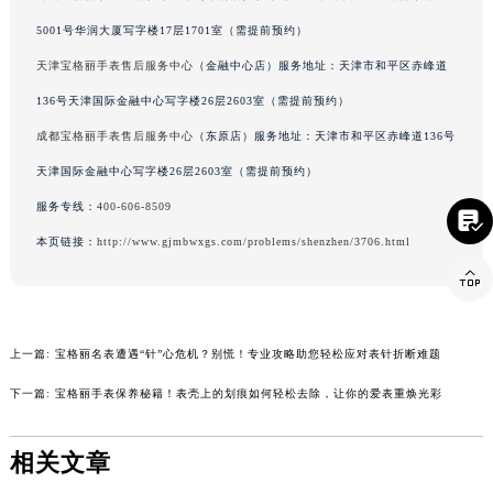
辽宁省盘锦市兴隆台区石油大街宝格丽售后服务中心（需提前预约）
深圳宝格丽手表售后服务中心
（华润店）服务地址：深圳市罗湖区深南东路
辽宁省铁岭市银州区南马路宝格丽售后服务中心（需提前预约）
5001号华润大厦写字楼17层1701室（需提前预约）
辽宁省营口市站前区市府路与渤海大街交叉口宝格丽售后服务中心（需提前预约）
天津宝格丽手表售后服务中心
（金融中心店）服务地址：天津市和平区赤峰道
辽宁省沈阳市沈河区中街路137号亨得利名表维修授权店1楼宝格丽售后服务中心（需提前预约）
136号天津国际金融中心写字楼26层2603室（需提前预约）
辽宁省沈阳市沈河区中街路83号亨得利名表维修授权店1楼宝格丽售后服务中心（需提前预约）
成都宝格丽手表售后服务中心
（东原店）服务地址：天津市和平区赤峰道136号
北京市朝阳区建国门外大街甲6号华熙国际中心D座11层1102室宝格丽售后服务中心（北京总部）（需提前预约）
北京市东城区东长安街1号王府井东方广场W3座6层602室宝格丽售后服务中心（需提前预约）
天津国际金融中心写字楼26层2603室（需提前预约）

河北省保定市竞秀区朝阳北大街北国先天下宝格丽售后服务中心（需提前预约）
服务专线：
400-606-8509
内蒙古自治区阿拉善盟市左旗土尔扈特大街宝格丽售后服务中心（需提前预约）
本页链接：
http://www.gjmbwxgs.com/problems/shenzhen/3706.html

内蒙古自治区巴彦淖尔市临河区新华街宝格丽售后服务中心（需提前预约）
内蒙古自治区包头市青山区幸福路甲3号王府井百货名表维修宝格丽售后服务中心（需提前预约）
内蒙古自治区赤峰市红山区哈达街宝格丽售后服务中心（需提前预约）
上一篇:
宝格丽名表遭遇“针”心危机？别慌！专业攻略助您轻松应对表针折断难题
内蒙古自治区鄂尔多斯市东胜区伊金霍洛街宝格丽售后服务中心（需提前预约）
内蒙古自治区呼伦贝尔市海拉尔区中央街宝格丽售后服务中心（需提前预约）
下一篇:
宝格丽手表保养秘籍！表壳上的划痕如何轻松去除，让你的爱表重焕光彩
内蒙古自治区通辽市科尔沁区明仁大街宝格丽售后服务中心（需提前预约）
内蒙古自治区乌海市海勃湾区人民南路宝格丽售后服务中心（需提前预约）
相关文章