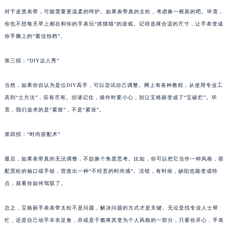
第二招：“皮质紧身衣”
南通市崇川区工农路57号圆融广场写字楼16层1603室（需提前预约）
苏州市苏州工业园区星港街199号苏州中心办公楼C座22层08室（需提前预约）
对于皮质表带，可能需要更温柔的呵护。如果表带真的太松，考虑换一根新的吧。毕竟，
武汉市江汉区解放大道686号世界贸易大厦38层09室（需提前预约）
你也不想每天早上都在和你的手表玩“抓猫猫”的游戏。记得选择合适的尺寸，让手表变成
你手腕上的“最佳拍档”。
南宁市青秀区金湖路59号地王大厦12楼1224室（需提前预约）
合肥市蜀山区潜山路111号万象城华润大厦B座12楼03室（需提前预约）
第三招：“DIY达人秀”
泉州市丰泽区宝洲路729号浦西万达中心写字楼A座7楼709室（需提前预约）
青岛市南区山东路6号华润大厦B座22层04室（需提前预约）
当然，如果你自认为是位DIY高手，可以尝试自己调整。网上有各种教程，从使用专业工
烟台市芝罘区胜利路139号万达金融中心A座907室（需提前预约）
具到“土方法”，应有尽有。但请记住，操作时要小心，别让宝格丽变成了“宝破烂”。毕
长春市朝阳区西安大路727号中银大厦A座(旺进大厦)18层09室（需提前预约）
竟，我们追求的是“紧致”，不是“紧张”。
贵阳市南明区都司高架桥路33号亨特国际金融中心14楼14D（需提前预约）
第四招：“时尚搭配术”
昆明市盘龙区北京路928号同德昆明广场写字楼10层06室（需提前预约）
石家庄市长安区中山东路39号勒泰中心写字楼B座13层07室（需提前预约）
最后，如果表带真的无法调整，不妨换个角度思考。比如，你可以把它当作一种风格，搭
西安市碑林区南关正街88号华侨城长安国际中心E座6楼10室（需提前预约）
配宽松的袖口或手链，营造出一种“不经意的时尚感”。没错，有时候，缺陷也能变成特
海口市龙华区金贸东路5号海口华润大厦B座17层1707室（需提前预约）
点，就看你如何驾驭了。
唐山市路南区新华东道100号万达广场写字楼A座10层1002室（需提前预约）
总之，宝格丽手表表带太松不是问题，解决问题的方式才是关键。无论是找专业人士帮
台州市椒江区东海大道1800号腾达中心东1幢20楼2002室（需提前预约）