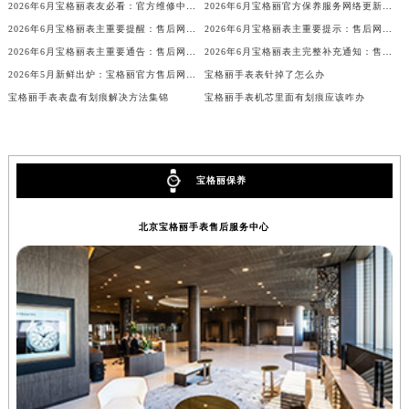
内蒙古自治区乌兰察布市集宁区恩和大街宝格丽售后服务中心（需提前预约）
2026年6月宝格丽表友必看：官方维修中心及保养点搬迁与新增
2026年6月宝格丽官方保养服务网络更新（含维修中心迁址及新设）
内蒙古自治区锡林郭勒盟市锡林浩特市光明街与额尔敦路交叉口宝格丽售后服务中心（需提前预约）
2026年6月宝格丽表主重要提醒：售后网点搬迁与新增
2026年6月宝格丽表主重要提示：售后网点搬迁与新增
内蒙古自治区兴安盟市乌兰浩特市兴安大街宝格丽售后服务中心（需提前预约）
2026年6月宝格丽表主重要通告：售后网点搬迁与新增
2026年6月宝格丽表主完整补充通知：售后网点迁址及新开业
山西省大同市平城区迎宾街宝格丽售后服务中心（需提前预约）
2026年5月新鲜出炉：宝格丽官方售后网点迁址与新增详情
宝格丽手表表针掉了怎么办
山西省晋城市城区黄华街宝格丽售后服务中心（需提前预约）
宝格丽手表表盘有划痕解决方法集锦
宝格丽手表机芯里面有划痕应该咋办
山西省晋中市榆次区顺城街宝格丽售后服务中心（需提前预约）
山西省临汾市尧都区解放路宝格丽售后服务中心（需提前预约）
山西省吕梁市离石区永宁中路与建设街交叉口宝格丽售后服务中心（需提前预约）
宝格丽保养
山西省朔州市朔城区怡西路与鄯阳西街交汇处宝格丽售后服务中心（需提前预约）
山西省忻州市忻府区和平东街与七一南路交叉口宝格丽售后服务中心（需提前预约）
北京宝格丽手表售后服务中心
山西省阳泉市郊区平阳东街与新城大道交叉口宝格丽售后服务中心（需提前预约）
山西省运城市盐湖区河东街宝格丽售后服务中心（需提前预约）
山西省长治市潞州区英雄中路宝格丽售后服务中心（需提前预约）
山西省太原市迎泽区迎泽街道解放路15号亨得利名表维修授权店3楼宝格丽售后服务中心（需提前预约）
天津市和平区赤峰道136号天津国际金融中心26层2603室宝格丽售后服务中心（需提前预约）
安徽省安庆市迎江区人民路宝格丽售后服务中心（需提前预约）