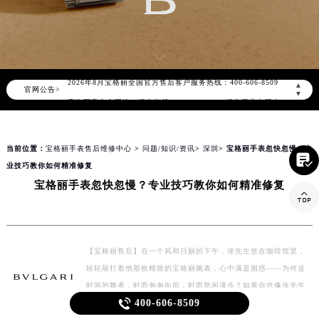
宝格丽维修保养服务
BVLGARI MAINTENANCE CENTER
▲
官网公告>
2026年8月宝格丽中国区售后服务网络优化升级公告
▼
2026年8月宝格丽全国官方售后客户服务热线：400-606-8509

宝格丽官方全国统一服务热线400-606-8509，服务覆盖中国大陆、香港、澳门、台湾全部区域（非大陆需加拨“+86”）
当前位置：
宝格丽手表售后维修中心
>
问题/知识/资讯
>
深圳
> 宝格丽手表忽快忽慢？专
2026年8月宝格丽售后服务中心最新网点地址：

业技巧教你如何精准修复
北京市朝阳区建国门外大街甲6号华熙国际中心写字楼D座11层1102室（北京总部）（需提前预约）
宝格丽手表忽快忽慢？专业技巧教你如何精准修复
北京市东城区东长安街1号东方广场写字楼W3座6层602室（需提前预约）
天津市和平区赤峰道136号天津国际金融中心写字楼26层2603室（需提前预约）
上海市徐汇区虹桥路3号港汇中心写字楼2座37层3705室（需提前预约）
上海市黄浦区南京东路299号宏伊国际广场写字楼8层806室（需提前预约）
【宝格丽售后】在一个风和日丽的下午，张先生坐在咖啡馆里，

400-606-8509
轻轻敲打着他那枚精致的宝格丽腕表，心中满是困惑——为何这
南京市秦淮区中山南路1号（新街口）南京中心写字楼22层C1-1室（需提前预约）