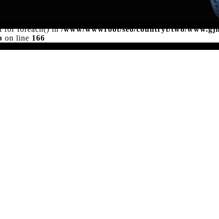
d for foreach() in
/www/wwwroot/seo/countryt/two/www.gj
p
on line
166