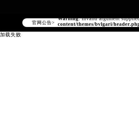
Warning
: Invalid argument supplie
content/themes/bvlgari/header.ph
官网公告>
加载失败