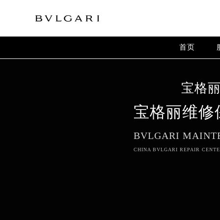
Warning
: extract() expects parameter 1 to be array, null give
Warning
: array_map(): Argument #2 should be an array in
/
首页
宝格
宝格丽维修
BVLGARI MAINT
CHINA BVLGARI REPAIR CENTE