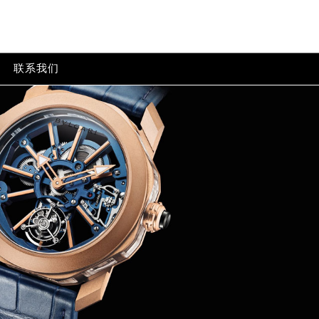
心
p-content/themes/bvlgari/header.php
on line
24
tent/themes/bvlgari/header.php
on line
32
联系我们