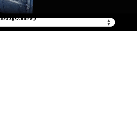
mbwxgs.com/wp-
▲
▼