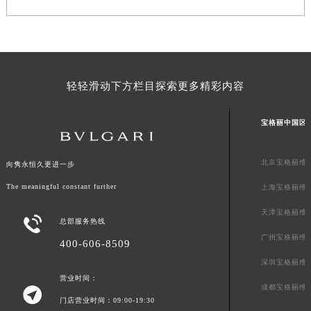
广东省清远市清城区湖西路宝格丽售后服务中心（需提前预约）
广东省汕头市龙湖区长平路宝格丽售后服务中心（需提前预约）
广东省汕尾市城区香洲街道园林社区翠园街宝格丽售后服务中心（需提前预约）
广东省韶关市武江区芙蓉新区与老城中心交汇处宝格丽售后服务中心（需提前预约）
轻轻滑动下方栏目探索更多精彩内容
广东省深圳市罗湖区深南东路5001号华润大厦17层1701室宝格丽售后服务中心（需提前预约）
广东省阳江市江城区东风一路宝格丽售后服务中心（需提前预约）
宝格丽中国区
广东省云浮市云城区金山路宝格丽售后服务中心（需提前预约）
广东省湛江市赤坎区观海北路宝格丽售后服务中心（需提前预约）
北京宝格丽维
向隽永恒久更进一步
广东省肇庆市端州区信安大道与砚都大道交汇处宝格丽售后服务中心（需提前预约）
The meaningful constant further
上海宝格丽维
广西壮族自治区百色市右江区中山二路宝格丽售后服务中心（需提前预约）
广西壮族自治区北海市海城区北京路宝格丽售后服务中心（需提前预约）
天津宝格丽维

总部服务热线
广西壮族自治区崇左市江州区石景林街道友谊大道与丽川路交汇处宝格丽售后服务中心（需提前预约）
广州宝格丽维
400-606-8509
广西壮族自治区防城港市港口区金花茶大道宝格丽售后服务中心（需提前预约）
深圳宝格丽维
广西壮族自治区贵港市港北区港城街道布山大道与仙衣路交叉口宝格丽售后服务中心（需提前预约）
营业时间：
广西壮族自治区桂林市秀峰区红岭路宝格丽售后服务中心（需提前预约）
成都宝格丽维

门店营业时间：09:00-19:30
广西壮族自治区河池市金城江区金城江街道朝阳路宝格丽售后服务中心（需提前预约）