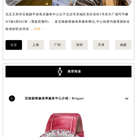
福建省三明市三元区东乾二路宝格丽售后服务中心（需提前预约）
北京王府井宝格丽手表售后服务中心位于北京市东城区东长安街1号东方广场写字楼
上
福建省漳州市龙文区步港路宝格丽售后服务中心（需提前预约）
W3座6层602室（需提前预约），是宝格丽维修保养服务网点,中心技师均接受国际化
3
江苏省常州市新北区龙锦路1590号现代传媒中心5号楼10层1008室宝格丽售后服务中心（需提前预约）
标准的职业培训....
详情 >
职业
江苏省淮安市清江浦区淮海北路宝格丽售后服务中心（需提前预约）
江苏省连云港市海州区通灌北路宝格丽售后服务中心（需提前预约）
北京
上海
广州
深圳
天津
成都
江苏省南京市秦淮区中山南路1号南京中心22层22-C1-C3室宝格丽售后服务中心（需提前预约）
江苏省宿迁市宿城区西湖路宝格丽售后服务中心（需提前预约）
江苏省泰州市海陵区永定东路399号置地商务中心东塔（华润万象城）17层1706室宝格丽售后服务中心（需提前预约）
推荐阅读
江苏省徐州市鼓楼区淮海东路29号苏宁广场IFC国际金融中心35层3508室宝格丽售后服务中心（需提前预约）
江苏省盐城市盐都区世纪大道5号盐城金融城写字楼1号楼16层1604室宝格丽售后服务中心（需提前预约）
江苏省扬州市邗江区国展路29号星耀天地写字楼1号楼18层1803室宝格丽售后服务中心（需提前预约）
1
宝格丽维修保养服务中心介绍 | Bvlgari
江苏省镇江市京口区中山东路宝格丽售后服务中心（需提前预约）
江西省抚州市临川区赣东大道宝格丽售后服务中心（需提前预约）
江西省赣州市章贡区文清路宝格丽售后服务中心（需提前预约）
江西省吉安市吉州区井冈山大道宝格丽售后服务中心（需提前预约）
江西省景德镇市珠山区珠山中路宝格丽售后服务中心（需提前预约）