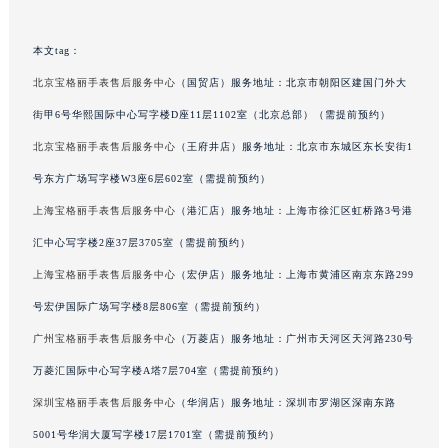
辽宁省营口市站前区市府路与渤海大街交叉口宝格丽售后服务中心（需提前预约）
辽宁省沈阳市沈河区中街路137号亨得利名表维修授权店1楼宝格丽售后服务中心（需提前预约）
本文tag：
辽宁省沈阳市沈河区中街路83号亨得利名表维修授权店1楼宝格丽售后服务中心（需提前预约）
北京宝格丽手表售后服务中心
（国贸店）服务地址：北京市朝阳区建国门外大
北京市朝阳区建国门外大街甲6号华熙国际中心D座11层1102室宝格丽售后服务中心（北京总部）（需提前预约）
街甲6号华熙国际中心写字楼D座11层1102室（北京总部）（需提前预约）
北京市东城区东长安街1号王府井东方广场W3座6层602室宝格丽售后服务中心（需提前预约）
北京宝格丽手表售后服务中心
（王府井店）服务地址：北京市东城区东长安街1
河北省保定市竞秀区朝阳北大街北国先天下宝格丽售后服务中心（需提前预约）
号东方广场写字楼W3座6层602室（需提前预约）
内蒙古自治区阿拉善盟市左旗土尔扈特大街宝格丽售后服务中心（需提前预约）
上海宝格丽手表售后服务中心
（港汇店）服务地址：上海市徐汇区虹桥路3号港
内蒙古自治区巴彦淖尔市临河区新华街宝格丽售后服务中心（需提前预约）
汇中心写字楼2座37层3705室（需提前预约）
内蒙古自治区包头市青山区幸福路甲3号王府井百货名表维修宝格丽售后服务中心（需提前预约）
内蒙古自治区赤峰市红山区哈达街宝格丽售后服务中心（需提前预约）
上海宝格丽手表售后服务中心
（宏伊店）服务地址：上海市黄浦区南京东路299
内蒙古自治区鄂尔多斯市东胜区伊金霍洛街宝格丽售后服务中心（需提前预约）
号宏伊国际广场写字楼8层806室（需提前预约）
内蒙古自治区呼伦贝尔市海拉尔区中央街宝格丽售后服务中心（需提前预约）
广州宝格丽手表售后服务中心
（万菱店）服务地址：广州市天河区天河路230号
内蒙古自治区通辽市科尔沁区明仁大街宝格丽售后服务中心（需提前预约）
万菱汇国际中心写字楼A塔7层704室（需提前预约）
内蒙古自治区乌海市海勃湾区人民南路宝格丽售后服务中心（需提前预约）
深圳宝格丽手表售后服务中心
（华润店）服务地址：深圳市罗湖区深南东路
内蒙古自治区乌兰察布市集宁区恩和大街宝格丽售后服务中心（需提前预约）
5001号华润大厦写字楼17层1701室（需提前预约）
内蒙古自治区锡林郭勒盟市锡林浩特市光明街与额尔敦路交叉口宝格丽售后服务中心（需提前预约）