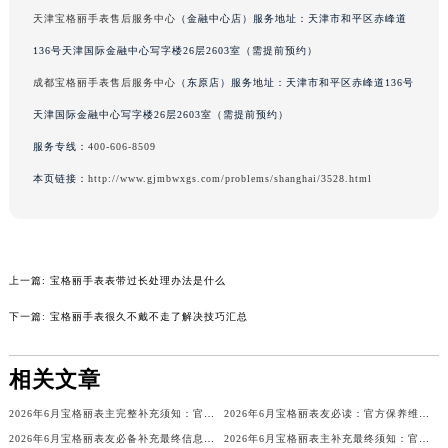
天津宝格丽手表售后服务中心
（金融中心店）服务地址：天津市和平区赤峰道
内蒙古自治区兴安盟市乌兰浩特市兴安大街宝格丽售后服务中心（需提前预约）
山西省大同市平城区迎宾街宝格丽售后服务中心（需提前预约）
136号天津国际金融中心写字楼26层2603室（需提前预约）
山西省晋城市城区黄华街宝格丽售后服务中心（需提前预约）
成都宝格丽手表售后服务中心
（东原店）服务地址：天津市和平区赤峰道136号
山西省晋中市榆次区顺城街宝格丽售后服务中心（需提前预约）
天津国际金融中心写字楼26层2603室（需提前预约）
山西省临汾市尧都区解放路宝格丽售后服务中心（需提前预约）
服务专线：
400-606-8509
山西省吕梁市离石区永宁中路与建设街交叉口宝格丽售后服务中心（需提前预约）
本页链接：
http://www.gjmbwxgs.com/problems/shanghai/3528.html
山西省朔州市朔城区怡西路与鄯阳西街交汇处宝格丽售后服务中心（需提前预约）
山西省忻州市忻府区和平东街与七一南路交叉口宝格丽售后服务中心（需提前预约）
山西省阳泉市郊区平阳东街与新城大道交叉口宝格丽售后服务中心（需提前预约）
山西省运城市盐湖区河东街宝格丽售后服务中心（需提前预约）
上一篇:
宝格丽手表表带过长处理办法是什么
山西省长治市潞州区英雄中路宝格丽售后服务中心（需提前预约）
下一篇:
宝格丽手表很久不戴不走了解决技巧汇总
山西省太原市迎泽区迎泽街道解放路15号亨得利名表维修授权店3楼宝格丽售后服务中心（需提前预约）
天津市和平区赤峰道136号天津国际金融中心26层2603室宝格丽售后服务中心（需提前预约）
相关文章
安徽省安庆市迎江区人民路宝格丽售后服务中心（需提前预约）
安徽省蚌埠市蚌山区淮河路宝格丽售后服务中心（需提前预约）
2026年6月宝格丽表主完整补充须知：官方售后网点迁移与新设
2026年6月宝格丽表友必读：官方保养维修中心搬迁新开明细
2026年6月宝格丽表友必备补充最终信息：售后网点搬迁及新开
2026年6月宝格丽表主补充最终须知：官方售后网点迁移与新设
安徽省亳州市谯城区魏武大道宝格丽售后服务中心（需提前预约）