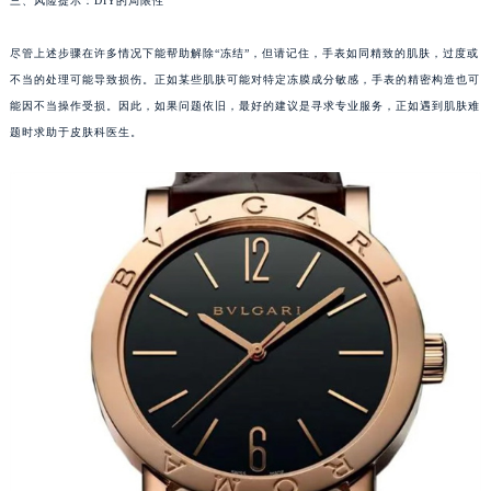
三、风险提示：DIY的局限性
武汉市江汉区解放大道686号世界贸易大厦38层09室（需提前预约）
南宁市青秀区金湖路59号地王大厦12楼1224室（需提前预约）
尽管上述步骤在许多情况下能帮助解除“冻结”，但请记住，手表如同精致的肌肤，过度或
不当的处理可能导致损伤。正如某些肌肤可能对特定冻膜成分敏感，手表的精密构造也可
合肥市蜀山区潜山路111号万象城华润大厦B座12楼03室（需提前预约）
能因不当操作受损。因此，如果问题依旧，最好的建议是寻求专业服务，正如遇到肌肤难
泉州市丰泽区宝洲路729号浦西万达中心写字楼A座7楼709室（需提前预约）
题时求助于皮肤科医生。
青岛市南区山东路6号华润大厦B座22层04室（需提前预约）
烟台市芝罘区胜利路139号万达金融中心A座907室（需提前预约）
长春市朝阳区西安大路727号中银大厦A座(旺进大厦)18层09室（需提前预约）
贵阳市南明区都司高架桥路33号亨特国际金融中心14楼14D（需提前预约）
昆明市盘龙区北京路928号同德昆明广场写字楼10层06室（需提前预约）
石家庄市长安区中山东路39号勒泰中心写字楼B座13层07室（需提前预约）
西安市碑林区南关正街88号华侨城长安国际中心E座6楼10室（需提前预约）
海口市龙华区金贸东路5号海口华润大厦B座17层1707室（需提前预约）
唐山市路南区新华东道100号万达广场写字楼A座10层1002室（需提前预约）
台州市椒江区东海大道1800号腾达中心东1幢20楼2002室（需提前预约）
内蒙古自治区呼和浩特市玉泉区大学西街70号华润万象城写字楼（鄂尔多斯大厦）23层2326室（需提前预约）
甘肃省兰州市七里河区西津西路16号兰州中心写字楼21层2102室（需提前预约）