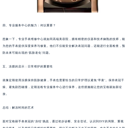
重庆市解放碑渝中区民权路28号英利国际金融中心写字楼20层01室（需提前预约）
黑龙江省大庆市萨尔图区会战大街宝格丽售后服务中心（需提前预约）
黑龙江省鹤岗市向阳区红军路宝格丽售后服务中心（需提前预约）
四、专业服务中心的魅力：何以重要？
黑龙江省黑河市爱辉区中央街宝格丽售后服务中心（需提前预约）
黑龙江省鸡西市鸡冠区红军路宝格丽售后服务中心（需提前预约）
想象一下，专业手表维修中心就如同高端美容院，拥有精密的仪器和技术娴熟的技师，能
黑龙江省佳木斯市向阳区长安路宝格丽售后服务中心（需提前预约）
为您的手表提供深度保养与修复。他们不仅能安全解决表冠问题，还能进行全面检查，预
防未来可能出现的‘肌肤老化’问题。
黑龙江省牡丹江市东安区太平路宝格丽售后服务中心（需提前预约）
黑龙江省七台河市桃山区大同街宝格丽售后服务中心（需提前预约）
五、冻膜的启示：日常维护的重要性
黑龙江省齐齐哈尔市龙沙区龙华路宝格丽售后服务中心（需提前预约）
黑龙江省双鸭山市尖山区新兴大街宝格丽售后服务中心（需提前预约）
就像定期使用冻膜保持肌肤健康，手表也需要恰当的日常护理以避免‘早衰’。保持表冠干
黑龙江省绥化市北林区新华街与康庄路交叉口宝格丽售后服务中心（需提前预约）
燥、避免剧烈碰撞，定期送检专业服务中心进行保养，这些措施能让您的宝格丽如新绽
黑龙江省伊春市伊美区通河路宝格丽售后服务中心（需提前预约）
放。
吉林省白城市洮北区明仁南街宝格丽售后服务中心（需提前预约）
总结：解冻时间的艺术
吉林省白山市浑江区浑江大街宝格丽售后服务中心（需提前预约）
吉林省吉林市船营区河南街宝格丽售后服务中心（需提前预约）
面对宝格丽手表表冠的‘冻结’挑战，通过初步诊断、安全尝试、认识到DIY的局限、重视
吉林省辽源市龙山区人民大街宝格丽售后服务中心（需提前预约）