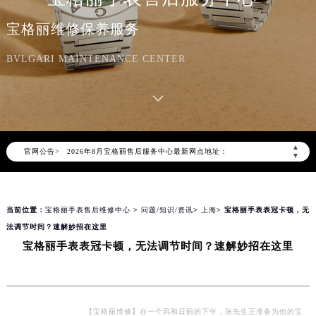
宝格丽维修保养服务
BVLGARI MAINTENANCE CENTER
2026年8月宝格丽中国区售后服务网络优化升级公告
2026年8月宝格丽全国官方售后客户服务热线：400-606-8509
宝格丽官方全国统一服务热线400-606-8509，服务覆盖中国大陆、香港、澳门、台湾全部区域（非大陆需加拨“+86”）
▲
官网公告>
2026年8月宝格丽售后服务中心最新网点地址：
▼
北京市朝阳区建国门外大街甲6号华熙国际中心写字楼D座11层1102室（北京总部）（需提前预约）
北京市东城区东长安街1号东方广场写字楼W3座6层602室（需提前预约）
当前位置：
宝格丽手表售后维修中心
>
问题/知识/资讯
>
上海
> 宝格丽手表表冠卡顿，无
天津市和平区赤峰道136号天津国际金融中心写字楼26层2603室（需提前预约）
法调节时间？速解妙招在这里
上海市徐汇区虹桥路3号港汇中心写字楼2座37层3705室（需提前预约）
宝格丽手表表冠卡顿，无法调节时间？速解妙招在这里
上海市黄浦区南京东路299号宏伊国际广场写字楼8层806室（需提前预约）
南京市秦淮区中山南路1号（新街口）南京中心写字楼22层C1-1室（需提前预约）
常州市新北区龙锦路1590号现代传媒中心写字楼5号楼10层1008室（需提前预约）
徐州市鼓楼区淮海东路29号苏宁广场IFC国际金融中心写字楼35层3508室（需提前预约）
【宝格丽维修】在一个风和日丽的下午，张先生正准备为他的宝