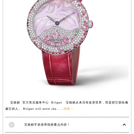
江西省九江市浔阳区浔阳路宝格丽售后服务中心（需提前预约）
江西省南昌市红谷滩新区红谷中大道998号绿地双子塔（中央广场）A1座办公楼14层1407室宝格丽售后服务中心（需提前预约）
江西省萍乡市安源区萍安北大道与康庄路交叉口宝格丽售后服务中心（需提前预约）
江西省上饶市信州区滨江西路宝格丽售后服务中心（需提前预约）
江西省新余市渝水区北湖西路宝格丽售后服务中心（需提前预约）
江西省宜春市袁州区中山中路宝格丽售后服务中心（需提前预约）
江西省鹰潭市月湖区胜利东路宝格丽售后服务中心（需提前预约）
山东省德州市德城区东风中路宝格丽售后服务中心（需提前预约）
山东省东营市东营区济南路宝格丽售后服务中心（需提前预约）
山东省济南市历下区经十路11111号华润中心写字楼（万象城）15层1508室宝格丽售后服务中心（需提前预约）
山东省济宁市任城区太白楼路宝格丽售后服务中心（需提前预约）
山东省莱芜市文化南路8号银座商城名表维修一楼名表维修宝格丽售后服务中心（需提前预约）
宝格丽 官方售后服务中心 Bvlgari 宝格丽从来没有改变世界，而是把它留给佩
山东省临沂市兰山区解放路宝格丽售后服务中心（需提前预约）
戴它的人。 Bvlgari will never cha......
详情 >
山东省日照市东港区烟台路宝格丽售后服务中心（需提前预约）
山东省泰安市泰山区财源街道泰山大街宝格丽售后服务中心（需提前预约）
2
宝格丽手表保养指南重点内容！
山东省威海市环翠区新威海路89号振华商厦一楼名表维修宝格丽售后服务中心（需提前预约）