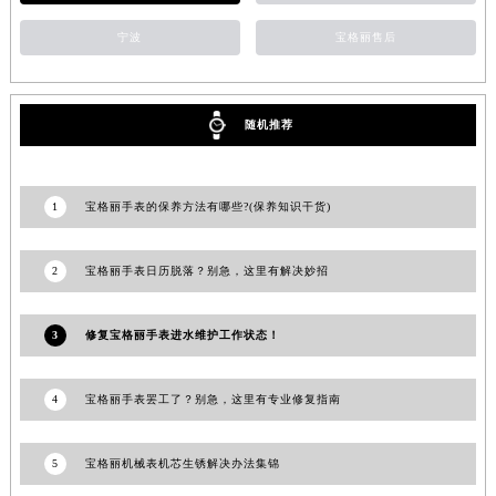
澳门特别行政区花地玛堂区关闸广场宝格丽售后服务中心（需提前预约）
宁波
宝格丽售后
澳门特别行政区花王堂区大三巴商圈宝格丽售后服务中心（需提前预约）
澳门特别行政区嘉模堂区官也街宝格丽售后服务中心（需提前预约）
澳门省路氹城市金光大道宝格丽售后服务中心（需提前预约）
随机推荐
澳门特别行政区望德堂区塔石广场宝格丽售后服务中心（需提前预约）
福建省福州市鼓楼区五四路128-1号恒力城写字楼15层03室宝格丽售后服务中心（需提前预约）
1
宝格丽手表的保养方法有哪些?(保养知识干货)
福建省厦门市思明区湖滨东路95号万象城华润大厦B座11层1104室宝格丽售后服务中心（需提前预约）
广东省潮州市潮安区新风路与潮汕路交汇处宝格丽售后服务中心（需提前预约）
广东省广州市天河区天河路230号万菱汇国际中心A塔7层704室宝格丽售后服务中心（需提前预约）
2
宝格丽手表日历脱落？别急，这里有解决妙招
广东省广州市越秀区环市东路371-375号世界贸易中心大厦南塔15层1507室宝格丽售后服务中心（需提前预约）
广东省河源市源城区越王大道宝格丽售后服务中心（需提前预约）
3
修复宝格丽手表进水维护工作状态！
广东省惠州市惠城区江北文昌一路7号华贸大厦1座30层3005室宝格丽售后服务中心（需提前预约）
广东省江门市蓬江区广场西路宝格丽售后服务中心（需提前预约）
4
宝格丽手表罢工了？别急，这里有专业修复指南
广东省揭阳市榕城进贤门步行街宝格丽售后服务中心（需提前预约）
广东省茂名市电白区水东街道迎宾大道宝格丽售后服务中心（需提前预约）
5
宝格丽机械表机芯生锈解决办法集锦
广东省梅州市梅江区金燕大道宝格丽售后服务中心（需提前预约）