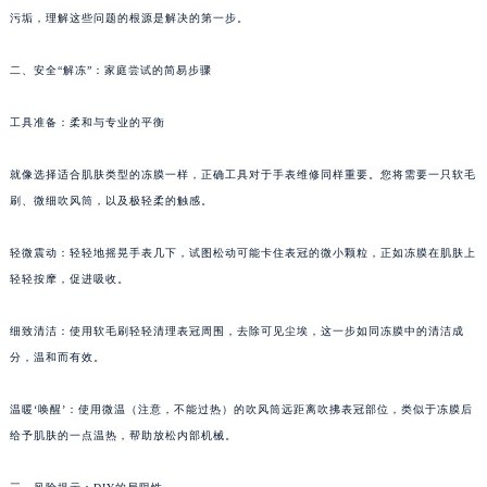
污垢，理解这些问题的根源是解决的第一步。
成都市锦江区人民东路6号SAC东原中心写字楼24层2406B室（需提前预约）
重庆市江北区观音桥步行街2号融恒时代广场写字楼9层902室（需提前预约）
二、安全“解冻”：家庭尝试的简易步骤
长沙市芙蓉区定王台街道建湘路393号世茂环球金融中心写字楼（芙蓉广场）10层13室（需提前预约）
郑州市二七区铭功路10号华润大厦写字楼29层2905室（需提前预约）
工具准备：柔和与专业的平衡
太原市迎泽区解放路15号亨得利名表服务中心（品牌授权店）3层整层（需提前预约）
沈阳市沈河区中街路137号亨得利名表服务中心（品牌授权店）1层整层（需提前预约）
就像选择适合肌肤类型的冻膜一样，正确工具对于手表维修同样重要。您将需要一只软毛
刷、微细吹风筒，以及极轻柔的触感。
沈阳市沈河区中街路83号亨得利名表服务中心（品牌授权店）1层整层（需提前预约）
乌鲁木齐市天山区红山路26号时代广场（CCMALL）C座17层17-B（需提前预约）
轻微震动：轻轻地摇晃手表几下，试图松动可能卡住表冠的微小颗粒，正如冻膜在肌肤上
温州市鹿城区锦绣路1067号置信广场10层1015室（需提前预约）
轻轻按摩，促进吸收。
哈尔滨市道里区友谊西路600号富力中心T2座写字楼29层03室（需提前预约）
大连市中山区人民路15号国际金融大厦7层G室（需提前预约）
细致清洁：使用软毛刷轻轻清理表冠周围，去除可见尘埃，这一步如同冻膜中的清洁成
佛山市禅城区季华五路57号万科金融中心C座12层1205室（需提前预约）
分，温和而有效。
东莞市东城街道鸿福东路1号民盈国贸中心T1写字楼9层907室（需提前预约）
温暖‘唤醒’：使用微温（注意，不能过热）的吹风筒远距离吹拂表冠部位，类似于冻膜后
无锡市梁溪区人民中路139号恒隆广场写字楼1座11层1104室（需提前预约）
给予肌肤的一点温热，帮助放松内部机械。
南通市崇川区工农路57号圆融广场写字楼16层1603室（需提前预约）
苏州市苏州工业园区星港街199号苏州中心办公楼C座22层08室（需提前预约）