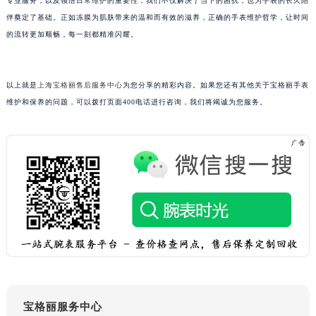
专业服务，以及领悟日常维护的重要性，我们不仅解决了当下的困扰，也为手表的长久陪
吉林省梅河口市新华街道梅河大街宝格丽售后服务中心（需提前预约）
伴奠定了基础。正如冻膜为肌肤带来的温和而有效的滋养，正确的手表维护哲学，让时间
吉林省四平市铁东区紫气大路与南九经街交汇处宝格丽售后服务中心（需提前预约）
的流转更加顺畅，每一刻都精准闪耀。
吉林省松原市宁江区五环大街宝格丽售后服务中心（需提前预约）
吉林省通化市东昌区环通乡江南大街宝格丽售后服务中心（需提前预约）
以上就是
上海宝格丽售后服务中心
为您分享的精彩内容。如果您还有其他关于宝格丽手表
吉林省延边市延吉市解放路宝格丽售后服务中心（需提前预约）
维护和保养的问题，可以拨打页面400电话进行咨询，我们将竭诚为您服务。
辽宁省鞍山市铁东区站前街宝格丽售后服务中心（需提前预约）
辽宁省本溪市平山区胜利路宝格丽售后服务中心（需提前预约）
辽宁省朝阳市双塔区新华路宝格丽售后服务中心（需提前预约）
辽宁省丹东市振兴区七经街宝格丽售后服务中心（需提前预约）
辽宁省抚顺市新抚区东一路宝格丽售后服务中心（需提前预约）
辽宁省阜新市海州区解放大街宝格丽售后服务中心（需提前预约）
辽宁省葫芦岛市连山区中央路宝格丽售后服务中心（需提前预约）
辽宁省锦州市古塔区中央大街宝格丽售后服务中心（需提前预约）
辽宁省辽阳市白塔区新运大街宝格丽售后服务中心（需提前预约）
辽宁省盘锦市兴隆台区石油大街宝格丽售后服务中心（需提前预约）
宝格丽服务中心
辽宁省铁岭市银州区南马路宝格丽售后服务中心（需提前预约）