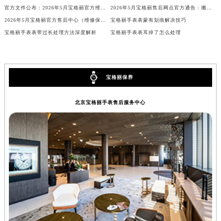
官方文件公布：2026年5月宝格丽官方维修中心与保养点搬迁新增
2026年5月宝格丽售后网点官方通告：搬家与新店
安徽省池州市贵池区长江路宝格丽售后服务中心（需提前预约）
2026年5月宝格丽官方售后中心（维修保养）网点迁移及新设补充最终确认文本
宝格丽手表表蒙有划痕解决技巧
安徽省滁州市琅琊区南谯北路宝格丽售后服务中心（需提前预约）
宝格丽手表表带过长处理方法深度解析
宝格丽手表表耳掉了怎么处理
安徽省阜阳市颍州区颍州北路宝格丽售后服务中心（需提前预约）
安徽省淮北市相山区淮海路宝格丽售后服务中心（需提前预约）
安徽省淮南市田家庵区国庆中路宝格丽售后服务中心（需提前预约）
宝格丽保养
安徽省黄山市屯溪区黄山西路宝格丽售后服务中心（需提前预约）
安徽省六安市金安区解放中路宝格丽售后服务中心（需提前预约）
北京宝格丽手表售后服务中心
安徽省马鞍山市雨山区湖南西路宝格丽售后服务中心（需提前预约）
安徽省宿州市埇桥区人民中路宝格丽售后服务中心（需提前预约）
安徽省铜陵市铜官区石城大道宝格丽售后服务中心（需提前预约）
安徽省芜湖市镜湖区中山路步行街宝格丽售后服务中心（需提前预约）
安徽省宣城市宣州区叠嶂西路宝格丽售后服务中心（需提前预约）
福建省龙岩市新罗区九一南路宝格丽售后服务中心（需提前预约）
福建省南平市建阳区人民西路宝格丽售后服务中心（需提前预约）
福建省宁德市蕉城区天湖东路宝格丽售后服务中心（需提前预约）
福建省莆田市城厢区霞林街道荔华东大道宝格丽售后服务中心（需提前预约）