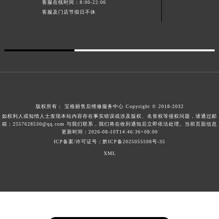
客服在线时间：8:00-22:00
广西壮族自治区贺州市八步区城东街道灵峰南路宝格丽售后服务中心（需提前预约）
客服及门店节假日不休
广西壮族自治区来宾市兴宾区桂中大道宝格丽售后服务中心（需提前预约）
广西壮族自治区柳州市城中区中山中路宝格丽售后服务中心（需提前预约）
广西壮族自治区钦州市钦南区金海湾东大街宝格丽售后服务中心（需提前预约）
广西壮族自治区梧州市万秀区龙湖镇高旺路宝格丽售后服务中心（需提前预约）
广西壮族自治区玉林市玉州区金玉路宝格丽售后服务中心（需提前预约）
海南省儋州市儋州市那大镇兰洋北路宝格丽售后服务中心（需提前预约）
海南省东方市八所镇解放西路宝格丽售后服务中心（需提前预约）
版权所有：
宝格丽售后维修服务中心
Copyright © 2018-2032
如权利人或知情人士发现本站内容存在事实错误或涉及版权、名誉权等侵权问题，请通过邮
海南省琼海市嘉积镇东风路宝格丽售后服务中心（需提前预约）
箱：2557628530@qq.com 与我们联系，我们将在收到通知后立即依法处理。当前页面信息
更新时间：2026-08-10T14:46:36+08:00
海南省三沙市西沙区西沙群岛永兴岛北京路宝格丽售后服务中心（需提前预约）
ICP备案/许可证号：黔ICP备2025055598号-35
海南省三亚市吉阳区迎宾路宝格丽售后服务中心（需提前预约）
XML
海南省万宁市万城镇解放路宝格丽售后服务中心（需提前预约）
海南省文昌市文城镇教育东路宝格丽售后服务中心（需提前预约）
海南省五指山市通什镇三月三大道宝格丽售后服务中心（需提前预约）
香港特别行政区尖沙咀区油尖旺区广东道宝格丽售后服务中心（需提前预约）
香港特别行政区金钟区中西区金钟道宝格丽售后服务中心（需提前预约）