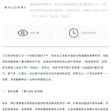
格丽腕表调整时间，却发现表冠像被施了魔法般纹丝不动。这突
扬州市邗江区国展路29号星耀天地写字楼1号楼18层1803室（需提前预约）
如其来的状况让他不禁疑惑：“难道是时间，在我的宝格丽上冻结
盐城市盐都区世纪大道5号盐城金融城写字楼1号楼16层1604室（需提前预约）
了吗？”别担心，张先生，您的手…
泰州市海陵区永定东路399号置地商务中心东塔写字楼（华润万象城）17层1706室（需提前预约）
宁波市江北区大闸南路500号来福士广场办公楼20层2009室（需提前预约）

杭州市上城区钱江路1366号华润大厦写字楼A座5层503-5室（需提前预约）
325 次
2025-03-03
金华市金东区东市南街777号金华万达广场写字楼4号楼22层2209室（需提前预约）
绍兴市越城区胜利东路379号世茂天际中心写字楼8层805室（需提前预约）
嘉兴市南湖区广益路705号嘉兴世界贸易中心写字楼A座13层1304室（需提前预约）
【
宝格丽维修
】在一个风和日丽的下午，张先生正准备为他的宝格丽腕表调整时间，却发
南昌市红谷滩新区红谷中大道998号绿地双子塔（中央广场）A1座办公楼14层07室（需提前预约）
现表冠像被施了魔法般纹丝不动。这突如其来的状况让他不禁疑惑：“难道是时间，在我
济南市历下区经十路11111号华润中心写字楼（万象城）15层1508室（需提前预约）
的宝格丽上冻结了吗？”别担心，张先生，您的手表可能只是需要一点温柔的‘解冻’技
巧。接下来，让我们一步步探讨如何应对这不旋转的表冠，同时引入一个意外的帮手——
广州市天河区天河路230号万菱汇国际中心写字楼A塔7层704室（需提前预约）
冻膜，来形象解释这一过程中的微妙之处。
广州市越秀区环市东路371-375号世界贸易中心大厦南塔写字楼15层07室（需提前预约）
深圳市罗湖区深南东路5001号华润大厦写字楼17层1701室（需提前预约）
一、初步诊断：了解“冻结”的原因
惠州市惠城区江北文昌一路7号华贸大厦写字楼1座30层05室（需提前预约）
厦门市思明区湖滨东路95号华润大厦写字楼B座11层1104室（需提前预约）
首先，我们需要像分析肌肤问题前使用冻膜深层清洁一样，对表冠问题进行基本诊断。常
福州市鼓楼区五四路128-1号恒力城写字楼15层03室（需提前预约）
见的原因包括：表冠锁紧、内部机械阻塞或灰尘积累。正如冻膜能软化并吸出毛孔深处的