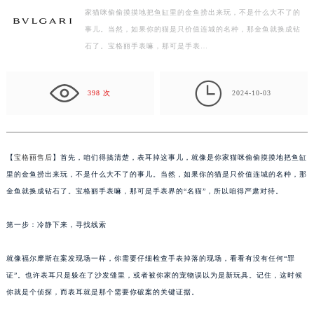
家猫咪偷偷摸摸地把鱼缸里的金鱼捞出来玩，不是什么大不了的
徐州市鼓楼区淮海东路29号苏宁广场IFC国际金融中心写字楼35层3508室（需提前预约）
事儿。当然，如果你的猫是只价值连城的名种，那金鱼就换成钻
扬州市邗江区国展路29号星耀天地写字楼1号楼18层1803室（需提前预约）
石了。宝格丽手表嘛，那可是手表…
盐城市盐都区世纪大道5号盐城金融城写字楼1号楼16层1604室（需提前预约）
泰州市海陵区永定东路399号置地商务中心东塔写字楼（华润万象城）17层1706室（需提前预约）

宁波市江北区大闸南路500号来福士广场办公楼20层2009室（需提前预约）
398 次
2024-10-03
杭州市上城区钱江路1366号华润大厦写字楼A座5层503-5室（需提前预约）
金华市金东区东市南街777号金华万达广场写字楼4号楼22层2209室（需提前预约）
绍兴市越城区胜利东路379号世茂天际中心写字楼8层805室（需提前预约）
【
宝格丽售后
】首先，咱们得搞清楚，表耳掉这事儿，就像是你家猫咪偷偷摸摸地把鱼缸
嘉兴市南湖区广益路705号嘉兴世界贸易中心写字楼A座13层1304室（需提前预约）
里的金鱼捞出来玩，不是什么大不了的事儿。当然，如果你的猫是只价值连城的名种，那
南昌市红谷滩新区红谷中大道998号绿地双子塔（中央广场）A1座办公楼14层07室（需提前预约）
金鱼就换成钻石了。宝格丽手表嘛，那可是手表界的“名猫”，所以咱得严肃对待。
济南市历下区经十路11111号华润中心写字楼（万象城）15层1508室（需提前预约）
第一步：冷静下来，寻找线索
广州市天河区天河路230号万菱汇国际中心写字楼A塔7层704室（需提前预约）
广州市越秀区环市东路371-375号世界贸易中心大厦南塔写字楼15层07室（需提前预约）
就像福尔摩斯在案发现场一样，你需要仔细检查手表掉落的现场，看看有没有任何“罪
深圳市罗湖区深南东路5001号华润大厦写字楼17层1701室（需提前预约）
证”。也许表耳只是躲在了沙发缝里，或者被你家的宠物误以为是新玩具。记住，这时候
惠州市惠城区江北文昌一路7号华贸大厦写字楼1座30层05室（需提前预约）
你就是个侦探，而表耳就是那个需要你破案的关键证据。
厦门市思明区湖滨东路95号华润大厦写字楼B座11层1104室（需提前预约）