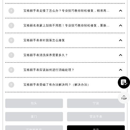
江西省景德镇市珠山区珠山中路宝格丽售后服务中心（需提前预约）
4
宝格丽手表走慢了怎么办？专业技巧教你轻松修复，精准再现时间魅力
江西省九江市浔阳区浔阳路宝格丽售后服务中心（需提前预约）
江西省南昌市红谷滩新区红谷中大道998号绿地双子塔（中央广场）A1座办公楼14层1407室宝格丽售后服务中心（需提前预约）
5
宝格丽名表蒙上划痕不用愁！专业技巧教你轻松修复，重焕奢华光彩
江西省萍乡市安源区萍安北大道与康庄路交叉口宝格丽售后服务中心（需提前预约）
江西省上饶市信州区滨江西路宝格丽售后服务中心（需提前预约）
6
宝格丽手表表针脱落怎么修复
江西省新余市渝水区北湖西路宝格丽售后服务中心（需提前预约）
江西省宜春市袁州区中山中路宝格丽售后服务中心（需提前预约）
7
宝格丽手表清洗保养需要多久？
江西省鹰潭市月湖区胜利东路宝格丽售后服务中心（需提前预约）
8
宝格丽手表应该如何进行消磁处理？
山东省德州市德城区东风中路宝格丽售后服务中心（需提前预约）
山东省东营市东营区济南路宝格丽售后服务中心（需提前预约）

9
宝格丽手表受磁了有办法解决吗？（解决办法）
山东省济南市历下区经十路11111号华润中心写字楼（万象城）15层1508室宝格丽售后服务中心（需提前预约）
山东省济宁市任城区太白楼路宝格丽售后服务中心（需提前预约）

山东省莱芜市文化南路8号银座商城名表维修一楼名表维修宝格丽售后服务中心（需提前预约）
包头
宁波
山东省临沂市兰山区解放路宝格丽售后服务中心（需提前预约）
厦门
雷达手表
山东省日照市东港区烟台路宝格丽售后服务中心（需提前预约）
山东省泰安市泰山区财源街道泰山大街宝格丽售后服务中心（需提前预约）
宝格丽售后
北京