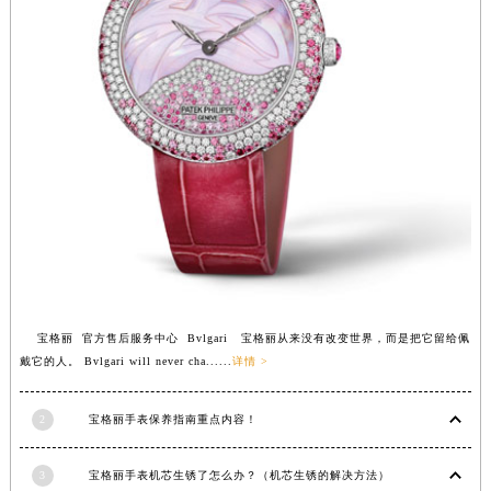
福建省莆田市城厢区霞林街道荔华东大道宝格丽售后服务中心（需提前预约）
福建省三明市三元区东乾二路宝格丽售后服务中心（需提前预约）
福建省漳州市龙文区步港路宝格丽售后服务中心（需提前预约）
江苏省常州市新北区龙锦路1590号现代传媒中心5号楼10层1008室宝格丽售后服务中心（需提前预约）
江苏省淮安市清江浦区淮海北路宝格丽售后服务中心（需提前预约）
江苏省连云港市海州区通灌北路宝格丽售后服务中心（需提前预约）
江苏省南京市秦淮区中山南路1号南京中心22层22-C1-C3室宝格丽售后服务中心（需提前预约）
江苏省宿迁市宿城区西湖路宝格丽售后服务中心（需提前预约）
江苏省泰州市海陵区永定东路399号置地商务中心东塔（华润万象城）17层1706室宝格丽售后服务中心（需提前预约）
江苏省徐州市鼓楼区淮海东路29号苏宁广场IFC国际金融中心35层3508室宝格丽售后服务中心（需提前预约）
江苏省盐城市盐都区世纪大道5号盐城金融城写字楼1号楼16层1604室宝格丽售后服务中心（需提前预约）
宝格丽 官方售后服务中心 Bvlgari 宝格丽从来没有改变世界，而是把它留给佩
江苏省扬州市邗江区国展路29号星耀天地写字楼1号楼18层1803室宝格丽售后服务中心（需提前预约）
戴它的人。 Bvlgari will never cha......
详情 >
江苏省镇江市京口区中山东路宝格丽售后服务中心（需提前预约）
2
宝格丽手表保养指南重点内容！
江西省抚州市临川区赣东大道宝格丽售后服务中心（需提前预约）
江西省赣州市章贡区文清路宝格丽售后服务中心（需提前预约）
3
宝格丽手表机芯生锈了怎么办？（机芯生锈的解决方法）
江西省吉安市吉州区井冈山大道宝格丽售后服务中心（需提前预约）