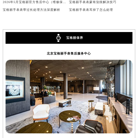
2026年5月宝格丽官方售后中心（维修保养）网点迁移及新设补充最终确认文本
宝格丽手表表蒙有划痕解决技巧
内蒙古自治区锡林郭勒盟市锡林浩特市光明街与额尔敦路交叉口宝格丽售后服务中心（需提前预约）
宝格丽手表表带过长处理方法深度解析
宝格丽手表表耳掉了怎么处理
内蒙古自治区兴安盟市乌兰浩特市兴安大街宝格丽售后服务中心（需提前预约）
山西省大同市平城区迎宾街宝格丽售后服务中心（需提前预约）
山西省晋城市城区黄华街宝格丽售后服务中心（需提前预约）
宝格丽保养
山西省晋中市榆次区顺城街宝格丽售后服务中心（需提前预约）
山西省临汾市尧都区解放路宝格丽售后服务中心（需提前预约）
北京宝格丽手表售后服务中心
山西省吕梁市离石区永宁中路与建设街交叉口宝格丽售后服务中心（需提前预约）
山西省朔州市朔城区怡西路与鄯阳西街交汇处宝格丽售后服务中心（需提前预约）
山西省忻州市忻府区和平东街与七一南路交叉口宝格丽售后服务中心（需提前预约）
山西省阳泉市郊区平阳东街与新城大道交叉口宝格丽售后服务中心（需提前预约）
山西省运城市盐湖区河东街宝格丽售后服务中心（需提前预约）
山西省长治市潞州区英雄中路宝格丽售后服务中心（需提前预约）
山西省太原市迎泽区迎泽街道解放路15号亨得利名表维修授权店3楼宝格丽售后服务中心（需提前预约）
天津市和平区赤峰道136号天津国际金融中心26层2603室宝格丽售后服务中心（需提前预约）
安徽省安庆市迎江区人民路宝格丽售后服务中心（需提前预约）
安徽省蚌埠市蚌山区淮河路宝格丽售后服务中心（需提前预约）