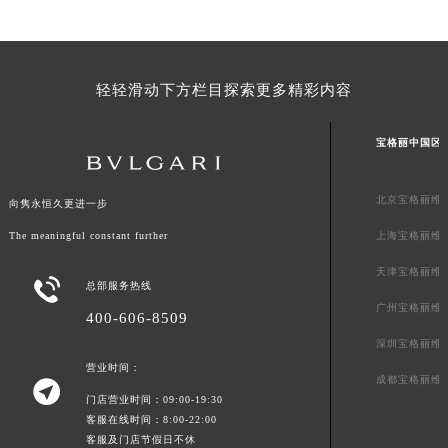
澳门特别行政区风顺堂区南湾大马路宝格丽售后服务中心（需提前预约）
澳门特别行政区花地玛堂区关闸广场宝格丽售后服务中心（需提前预约）
澳门特别行政区花王堂区大三巴商圈宝格丽售后服务中心（需提前预约）
轻轻滑动下方栏目探索更多精彩内容
澳门特别行政区嘉模堂区官也街宝格丽售后服务中心（需提前预约）
澳门省路氹城市金光大道宝格丽售后服务中心（需提前预约）
宝格丽中国区
澳门特别行政区望德堂区塔石广场宝格丽售后服务中心（需提前预约）
福建省福州市鼓楼区五四路128-1号恒力城写字楼15层03室宝格丽售后服务中心（需提前预约）
北京宝格丽维
向隽永恒久更进一步
福建省厦门市思明区湖滨东路95号万象城华润大厦B座11层1104室宝格丽售后服务中心（需提前预约）
The meaningful constant further
上海宝格丽维
广东省潮州市潮安区新风路与潮汕路交汇处宝格丽售后服务中心（需提前预约）
广东省广州市天河区天河路230号万菱汇国际中心A塔7层704室宝格丽售后服务中心（需提前预约）
天津宝格丽维

总部服务热线
广东省广州市越秀区环市东路371-375号世界贸易中心大厦南塔15层1507室宝格丽售后服务中心（需提前预约）
广州宝格丽维
400-606-8509
广东省河源市源城区越王大道宝格丽售后服务中心（需提前预约）
深圳宝格丽维
广东省惠州市惠城区江北文昌一路7号华贸大厦1座30层3005室宝格丽售后服务中心（需提前预约）
营业时间：
成都宝格丽维

广东省江门市蓬江区广场西路宝格丽售后服务中心（需提前预约）
门店营业时间：09:00-19:30
广东省揭阳市榕城进贤门步行街宝格丽售后服务中心（需提前预约）
客服在线时间：8:00-22:00
广东省茂名市电白区水东街道迎宾大道宝格丽售后服务中心（需提前预约）
客服及门店节假日不休