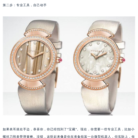
第二步：专业工具，自己动手
福州市鼓楼区五四路128-1号恒力城写字楼15层03室（需提前预约）
成都市锦江区人民东路6号SAC东原中心写字楼24层2406B室（需提前预约）
重庆市江北区观音桥步行街2号融恒时代广场写字楼9层902室（需提前预约）
长沙市芙蓉区定王台街道建湘路393号世茂环球金融中心写字楼（芙蓉广场）10层13室（需提前预约）
郑州市二七区铭功路10号华润大厦写字楼29层2905室（需提前预约）
太原市迎泽区解放路15号亨得利名表服务中心（品牌授权店）3层整层（需提前预约）
沈阳市沈河区中街路137号亨得利名表服务中心（品牌授权店）1层整层（需提前预约）
沈阳市沈河区中街路83号亨得利名表服务中心（品牌授权店）1层整层（需提前预约）
乌鲁木齐市天山区红山路26号时代广场（CCMALL）C座17层17-B（需提前预约）
温州市鹿城区锦绣路1067号置信广场10层1015室（需提前预约）
哈尔滨市道里区友谊西路600号富力中心T2座写字楼29层03室（需提前预约）
大连市中山区人民路15号国际金融大厦7层G室（需提前预约）
佛山市禅城区季华五路57号万科金融中心C座12层1205室（需提前预约）
东莞市东城街道鸿福东路1号民盈国贸中心T1写字楼9层907室（需提前预约）
无锡市梁溪区人民中路139号恒隆广场写字楼1座11层1104室（需提前预约）
如果表耳就在手边，恭喜你，你已经找到了“宝藏”。现在，你需要一些专业工具，比如小
南通市崇川区工农路57号圆融广场写字楼16层1603室（需提前预约）
螺丝刀和表带弹簧棒。没错，这听起来像是你在准备组装一台微型机器人，但实际上，你