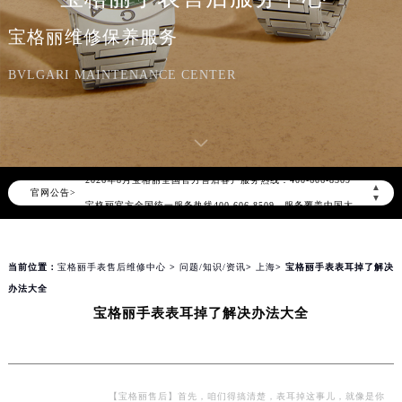
宝格丽维修保养服务
BVLGARI MAINTENANCE CENTER
2026年8月宝格丽中国区售后服务网络优化升级公告
2026年8月宝格丽全国官方售后客户服务热线：400-606-8509
▲
官网公告>
宝格丽官方全国统一服务热线400-606-8509，服务覆盖中国大陆、香港、澳门、台湾全部区域（非大陆需加拨“+86”）
▼
2026年8月宝格丽售后服务中心最新网点地址：
北京市朝阳区建国门外大街甲6号华熙国际中心写字楼D座11层1102室（北京总部）（需提前预约）
当前位置：
宝格丽手表售后维修中心
>
问题/知识/资讯
>
上海
> 宝格丽手表表耳掉了解决
北京市东城区东长安街1号东方广场写字楼W3座6层602室（需提前预约）
办法大全
天津市和平区赤峰道136号天津国际金融中心写字楼26层2603室（需提前预约）
宝格丽手表表耳掉了解决办法大全
上海市徐汇区虹桥路3号港汇中心写字楼2座37层3705室（需提前预约）
上海市黄浦区南京东路299号宏伊国际广场写字楼8层806室（需提前预约）
南京市秦淮区中山南路1号（新街口）南京中心写字楼22层C1-1室（需提前预约）
常州市新北区龙锦路1590号现代传媒中心写字楼5号楼10层1008室（需提前预约）
【宝格丽售后】首先，咱们得搞清楚，表耳掉这事儿，就像是你