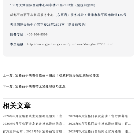
136号天津国际金融中心写字楼26层2603室（需提前预约）
辽宁省铁岭市银州区南马路宝格丽售后服务中心（需提前预约）
辽宁省营口市站前区市府路与渤海大街交叉口宝格丽售后服务中心（需提前预约）
成都宝格丽手表售后服务中心
（东原店）服务地址：天津市和平区赤峰道136号
辽宁省沈阳市沈河区中街路137号亨得利名表维修授权店1楼宝格丽售后服务中心（需提前预约）
天津国际金融中心写字楼26层2603室（需提前预约）
辽宁省沈阳市沈河区中街路83号亨得利名表维修授权店1楼宝格丽售后服务中心（需提前预约）
服务专线：
400-606-8509
北京市朝阳区建国门外大街甲6号华熙国际中心D座11层1102室宝格丽售后服务中心（北京总部）（需提前预约）
本页链接：
http://www.gjmbwxgs.com/problems/shanghai/2996.html
北京市东城区东长安街1号王府井东方广场W3座6层602室宝格丽售后服务中心（需提前预约）
河北省保定市竞秀区朝阳北大街北国先天下宝格丽售后服务中心（需提前预约）
内蒙古自治区阿拉善盟市左旗土尔扈特大街宝格丽售后服务中心（需提前预约）
内蒙古自治区巴彦淖尔市临河区新华街宝格丽售后服务中心（需提前预约）
上一篇:
宝格丽手表表针错位不用愁！权威解决办法助您轻松修复
内蒙古自治区包头市青山区幸福路甲3号王府井百货名表维修宝格丽售后服务中心（需提前预约）
下一篇:
宝格丽手表表带太紧处理技巧汇总
内蒙古自治区赤峰市红山区哈达街宝格丽售后服务中心（需提前预约）
内蒙古自治区鄂尔多斯市东胜区伊金霍洛街宝格丽售后服务中心（需提前预约）
相关文章
内蒙古自治区呼伦贝尔市海拉尔区中央街宝格丽售后服务中心（需提前预约）
2026年6月宝格丽表主完整补充须知：官方售后网点迁移与新设
2026年6月宝格丽表友必读：官方保养维修中心搬迁新开明细
内蒙古自治区通辽市科尔沁区明仁大街宝格丽售后服务中心（需提前预约）
2026年6月宝格丽表友必备补充最终信息：售后网点搬迁及新开
2026年6月宝格丽表主补充最终须知：官方售后网点迁移与新设
内蒙古自治区乌海市海勃湾区人民南路宝格丽售后服务中心（需提前预约）
官方文件公布：2026年5月宝格丽官方维修中心与保养点搬迁新增
2026年5月宝格丽售后网点官方通告：搬家与新店
内蒙古自治区乌兰察布市集宁区恩和大街宝格丽售后服务中心（需提前预约）