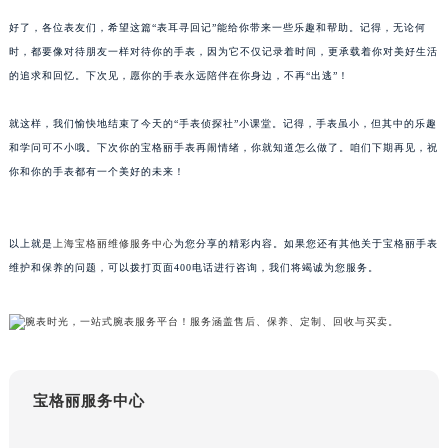
甘肃省兰州市七里河区西津西路16号兰州中心写字楼21层2102室（需提前预约）
好了，各位表友们，希望这篇“表耳寻回记”能给你带来一些乐趣和帮助。记得，无论何
重庆市解放碑渝中区民权路28号英利国际金融中心写字楼20层01室（需提前预约）
时，都要像对待朋友一样对待你的手表，因为它不仅记录着时间，更承载着你对美好生活
黑龙江省大庆市萨尔图区会战大街宝格丽售后服务中心（需提前预约）
的追求和回忆。下次见，愿你的手表永远陪伴在你身边，不再“出逃”！
黑龙江省鹤岗市向阳区红军路宝格丽售后服务中心（需提前预约）
就这样，我们愉快地结束了今天的“手表侦探社”小课堂。记得，手表虽小，但其中的乐趣
黑龙江省黑河市爱辉区中央街宝格丽售后服务中心（需提前预约）
和学问可不小哦。下次你的宝格丽手表再闹情绪，你就知道怎么做了。咱们下期再见，祝
黑龙江省鸡西市鸡冠区红军路宝格丽售后服务中心（需提前预约）
你和你的手表都有一个美好的未来！
黑龙江省佳木斯市向阳区长安路宝格丽售后服务中心（需提前预约）
黑龙江省牡丹江市东安区太平路宝格丽售后服务中心（需提前预约）
黑龙江省七台河市桃山区大同街宝格丽售后服务中心（需提前预约）
以上就是
上海宝格丽维修服务中心
为您分享的精彩内容。如果您还有其他关于宝格丽手表
维护和保养的问题，可以拨打页面400电话进行咨询，我们将竭诚为您服务。
黑龙江省齐齐哈尔市龙沙区龙华路宝格丽售后服务中心（需提前预约）
黑龙江省双鸭山市尖山区新兴大街宝格丽售后服务中心（需提前预约）
黑龙江省绥化市北林区新华街与康庄路交叉口宝格丽售后服务中心（需提前预约）
黑龙江省伊春市伊美区通河路宝格丽售后服务中心（需提前预约）
吉林省白城市洮北区明仁南街宝格丽售后服务中心（需提前预约）
宝格丽服务中心
吉林省白山市浑江区浑江大街宝格丽售后服务中心（需提前预约）
吉林省吉林市船营区河南街宝格丽售后服务中心（需提前预约）