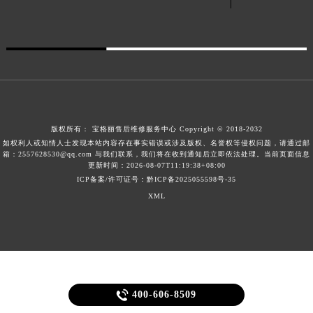
广东省梅州市梅江区金燕大道宝格丽售后服务中心（需提前预约）
广东省清远市清城区湖西路宝格丽售后服务中心（需提前预约）
广东省汕头市龙湖区长平路宝格丽售后服务中心（需提前预约）
广东省汕尾市城区香洲街道园林社区翠园街宝格丽售后服务中心（需提前预约）
广东省韶关市武江区芙蓉新区与老城中心交汇处宝格丽售后服务中心（需提前预约）
广东省深圳市罗湖区深南东路5001号华润大厦17层1701室宝格丽售后服务中心（需提前预约）
版权所有：
宝格丽售后维修服务中心
Copyright © 2018-2032
广东省阳江市江城区东风一路宝格丽售后服务中心（需提前预约）
如权利人或知情人士发现本站内容存在事实错误或涉及版权、名誉权等侵权问题，请通过邮
广东省云浮市云城区金山路宝格丽售后服务中心（需提前预约）
箱：2557628530@qq.com 与我们联系，我们将在收到通知后立即依法处理。当前页面信息
更新时间：2026-08-07T11:19:38+08:00
广东省湛江市赤坎区观海北路宝格丽售后服务中心（需提前预约）
ICP备案/许可证号：黔ICP备2025055598号-35
广东省肇庆市端州区信安大道与砚都大道交汇处宝格丽售后服务中心（需提前预约）
XML
广西壮族自治区百色市右江区中山二路宝格丽售后服务中心（需提前预约）
广西壮族自治区北海市海城区北京路宝格丽售后服务中心（需提前预约）
广西壮族自治区崇左市江州区石景林街道友谊大道与丽川路交汇处宝格丽售后服务中心（需提前预约）
广西壮族自治区防城港市港口区金花茶大道宝格丽售后服务中心（需提前预约）
广西壮族自治区贵港市港北区港城街道布山大道与仙衣路交叉口宝格丽售后服务中心（需提前预约）

400-606-8509
广西壮族自治区桂林市秀峰区红岭路宝格丽售后服务中心（需提前预约）