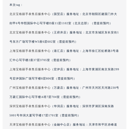
本文tag：
吉林省辽源市龙山区人民大街宝格丽售后服务中心（需提前预约）
吉林省梅河口市新华街道梅河大街宝格丽售后服务中心（需提前预约）
北京宝格丽手表售后服务中心
（国贸店）服务地址：北京市朝阳区建国门外大
吉林省四平市铁东区紫气大路与南九经街交汇处宝格丽售后服务中心（需提前预约）
街甲6号华熙国际中心写字楼D座11层1102室（北京总部）（需提前预约）
吉林省松原市宁江区五环大街宝格丽售后服务中心（需提前预约）
北京宝格丽手表售后服务中心
（王府井店）服务地址：北京市东城区东长安街1
吉林省通化市东昌区环通乡江南大街宝格丽售后服务中心（需提前预约）
号东方广场写字楼W3座6层602室（需提前预约）
吉林省延边市延吉市解放路宝格丽售后服务中心（需提前预约）
上海宝格丽手表售后服务中心
（港汇店）服务地址：上海市徐汇区虹桥路3号港
辽宁省鞍山市铁东区站前街宝格丽售后服务中心（需提前预约）
汇中心写字楼2座37层3705室（需提前预约）
辽宁省本溪市平山区胜利路宝格丽售后服务中心（需提前预约）
上海宝格丽手表售后服务中心
（宏伊店）服务地址：上海市黄浦区南京东路299
辽宁省朝阳市双塔区新华路宝格丽售后服务中心（需提前预约）
辽宁省丹东市振兴区七经街宝格丽售后服务中心（需提前预约）
号宏伊国际广场写字楼8层806室（需提前预约）
辽宁省抚顺市新抚区东一路宝格丽售后服务中心（需提前预约）
广州宝格丽手表售后服务中心
（万菱店）服务地址：广州市天河区天河路230号
辽宁省阜新市海州区解放大街宝格丽售后服务中心（需提前预约）
万菱汇国际中心写字楼A塔7层704室（需提前预约）
辽宁省葫芦岛市连山区中央路宝格丽售后服务中心（需提前预约）
深圳宝格丽手表售后服务中心
（华润店）服务地址：深圳市罗湖区深南东路
辽宁省锦州市古塔区中央大街宝格丽售后服务中心（需提前预约）
5001号华润大厦写字楼17层1701室（需提前预约）
辽宁省辽阳市白塔区新运大街宝格丽售后服务中心（需提前预约）
天津宝格丽手表售后服务中心
（金融中心店）服务地址：天津市和平区赤峰道
辽宁省盘锦市兴隆台区石油大街宝格丽售后服务中心（需提前预约）