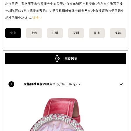
北京王府井宝格丽手表售后服务中心位于北京市东城区东长安街1号东方广场写字楼
上
安徽省亳州市谯城区魏武大道宝格丽售后服务中心（需提前预约）
W3座6层602室（需提前预约），是宝格丽维修保养服务网点,中心技师均接受国际化
3
安徽省池州市贵池区长江路宝格丽售后服务中心（需提前预约）
标准的职业培训....
详情 >
职业
安徽省滁州市琅琊区南谯北路宝格丽售后服务中心（需提前预约）
安徽省阜阳市颍州区颍州北路宝格丽售后服务中心（需提前预约）
北京
上海
广州
深圳
天津
成都
安徽省淮北市相山区淮海路宝格丽售后服务中心（需提前预约）
安徽省淮南市田家庵区国庆中路宝格丽售后服务中心（需提前预约）
安徽省黄山市屯溪区黄山西路宝格丽售后服务中心（需提前预约）
推荐阅读
安徽省六安市金安区解放中路宝格丽售后服务中心（需提前预约）
安徽省马鞍山市雨山区湖南西路宝格丽售后服务中心（需提前预约）
安徽省宿州市埇桥区人民中路宝格丽售后服务中心（需提前预约）
1
宝格丽维修保养服务中心介绍 | Bvlgari
安徽省铜陵市铜官区石城大道宝格丽售后服务中心（需提前预约）
安徽省芜湖市镜湖区中山路步行街宝格丽售后服务中心（需提前预约）
安徽省宣城市宣州区叠嶂西路宝格丽售后服务中心（需提前预约）
福建省龙岩市新罗区九一南路宝格丽售后服务中心（需提前预约）
福建省南平市建阳区人民西路宝格丽售后服务中心（需提前预约）
福建省宁德市蕉城区天湖东路宝格丽售后服务中心（需提前预约）