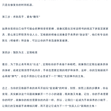
苏州市苏州工业园区星港街199号苏州中心办公楼C座22层08室（需提前预约）
只是在修复你的时间机器。
武汉市江汉区解放大道686号世界贸易大厦38层09室（需提前预约）
第三步：求助高手，避免“翻车”
南宁市青秀区金湖路59号地王大厦12楼1224室（需提前预约）
合肥市蜀山区潜山路111号万象城华润大厦B座12楼03室（需提前预约）
如果你觉得自己动手可能会把事情变得更糟，就像试图在没有说明书的情况下拼装宜家家
泉州市丰泽区宝洲路729号浦西万达中心写字楼A座7楼709室（需提前预约）
具，那么请立即联系专业人士。宝格丽的维修点就像是手表界的“急诊室”，他们有专业的
青岛市南区山东路6号华润大厦B座22层04室（需提前预约）
医生（维修师）和设备，可以让你的手表迅速恢复健康。
烟台市芝罘区胜利路139号万达金融中心A座907室（需提前预约）
第四步：预防为主，定期检查
长春市朝阳区西安大路727号中银大厦A座(旺进大厦)18层09室（需提前预约）
贵阳市南明区都司高架桥路33号亨特国际金融中心14楼14D（需提前预约）
最后，为了防止表耳再次“出走”，定期给你的手表做个体检吧。就像我们定期去健身房保
昆明市盘龙区北京路928号同德昆明广场写字楼10层06室（需提前预约）
持身材，或者定期清理手机内存，手表也需要定期的维护和保养。这样，你的宝格丽就不
石家庄市长安区中山东路39号勒泰中心写字楼B座13层07室（需提前预约）
会再闹“脾气”，你也不用担心它会变成下一个“网红”失踪事件的主角。
西安市碑林区南关正街88号华侨城长安国际中心E座6楼10室（需提前预约）
海口市龙华区金贸东路5号海口华润大厦B座17层1707室（需提前预约）
总之，当你的宝格丽手表的表耳开始玩“捉迷藏”的时候，别慌，按照上面的步骤来，你会
发现，其实解决这个问题就像解开一个小小的谜题，既刺激又有趣。记住，你的手表需要
唐山市路南区新华东道100号万达广场写字楼A座10层1002室（需提前预约）
你的呵护，就像你的粉丝需要你的内容一样。所以，让我们一起成为手表保养的小能手，
台州市椒江区东海大道1800号腾达中心东1幢20楼2002室（需提前预约）
让我们的宝格丽手表继续闪耀，而不是让它成为下一个“失踪人口”新闻的主角！
内蒙古自治区呼和浩特市玉泉区大学西街70号华润万象城写字楼（鄂尔多斯大厦）23层2326室（需提前预约）