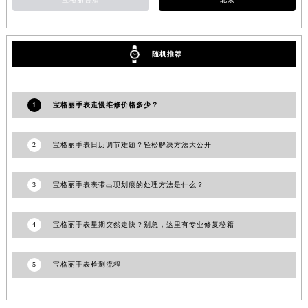
山东省威海市环翠区新威海路89号振华商厦一楼名表维修宝格丽售后服务中心（需提前预约）
山东省潍坊市奎文区东风东街宝格丽售后服务中心（需提前预约）
山东省枣庄市滕州市北辛路与善国路交叉口宝格丽售后服务中心（需提前预约）
随机推荐
山东省淄博市张店区金晶大道宝格丽售后服务中心（需提前预约）
上海市黄浦区南京东路299号宏伊国际广场写字楼8层806室宝格丽售后服务中心（需提前预约）
1
宝格丽手表走慢维修价格多少？
上海市徐汇区虹桥路3号港汇中心2座37层3705室宝格丽售后服务中心（需提前预约）
浙江省杭州市上城区钱江路1366号华润大厦A座5层503-5室宝格丽售后服务中心（需提前预约）
2
宝格丽手表日历调节难题？轻松解决方法大公开
浙江省湖州市吴兴区劳动路宝格丽售后服务中心（需提前预约）
浙江省嘉兴市南湖区广益路705号嘉兴世界贸易中心A座13层1304室宝格丽售后服务中心（需提前预约）
3
宝格丽手表表带出现划痕的处理方法是什么？
浙江省金华市金东区东市南街777号金华万达广场4号楼22楼2209室宝格丽售后服务中心（需提前预约）
浙江省丽水市莲都区解放街宝格丽售后服务中心（需提前预约）
4
宝格丽手表星期突然走快？别急，这里有专业修复秘籍
浙江省宁波市江北区大闸南路500号来福士广场办公楼20层2009室宝格丽售后服务中心（需提前预约）
浙江省衢州市柯城区上街宝格丽售后服务中心（需提前预约）
浙江省绍兴市越城区胜利东路379号世茂天际中心写字楼8层805室宝格丽售后服务中心（需提前预约）
5
宝格丽手表检测流程
浙江省舟山市定海区解放东路宝格丽售后服务中心（需提前预约）
澳门特别行政区大堂区议事亭前地（新马路）宝格丽售后服务中心（需提前预约）