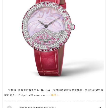
安徽省池州市贵池区长江路宝格丽售后服务中心（需提前预约）
安徽省滁州市琅琊区南谯北路宝格丽售后服务中心（需提前预约）
安徽省阜阳市颍州区颍州北路宝格丽售后服务中心（需提前预约）
安徽省淮北市相山区淮海路宝格丽售后服务中心（需提前预约）
安徽省淮南市田家庵区国庆中路宝格丽售后服务中心（需提前预约）
安徽省黄山市屯溪区黄山西路宝格丽售后服务中心（需提前预约）
安徽省六安市金安区解放中路宝格丽售后服务中心（需提前预约）
安徽省马鞍山市雨山区湖南西路宝格丽售后服务中心（需提前预约）
安徽省宿州市埇桥区人民中路宝格丽售后服务中心（需提前预约）
安徽省铜陵市铜官区石城大道宝格丽售后服务中心（需提前预约）
安徽省芜湖市镜湖区中山路步行街宝格丽售后服务中心（需提前预约）
安徽省宣城市宣州区叠嶂西路宝格丽售后服务中心（需提前预约）
福建省龙岩市新罗区九一南路宝格丽售后服务中心（需提前预约）
宝格丽 官方售后服务中心 Bvlgari 宝格丽从来没有改变世界，而是把它留给佩
福建省南平市建阳区人民西路宝格丽售后服务中心（需提前预约）
戴它的人。 Bvlgari will never cha......
详情 >
福建省宁德市蕉城区天湖东路宝格丽售后服务中心（需提前预约）
福建省莆田市城厢区霞林街道荔华东大道宝格丽售后服务中心（需提前预约）
2
宝格丽手表保养指南重点内容！