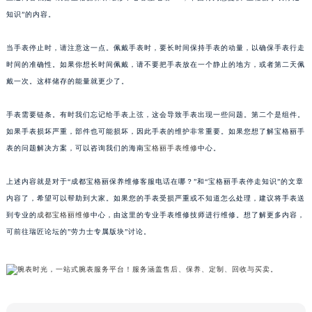
武汉市江汉区解放大道686号世界贸易大厦38层09室（需提前预约）
知识”的内容。
南宁市青秀区金湖路59号地王大厦12楼1224室（需提前预约）
当手表停止时，请注意这一点。佩戴手表时，要长时间保持手表的动量，以确保手表行走
合肥市蜀山区潜山路111号万象城华润大厦B座12楼03室（需提前预约）
时间的准确性。如果你想长时间佩戴，请不要把手表放在一个静止的地方，或者第二天佩
泉州市丰泽区宝洲路729号浦西万达中心写字楼A座7楼709室（需提前预约）
戴一次。这样储存的能量就更少了。
青岛市南区山东路6号华润大厦B座22层04室（需提前预约）
烟台市芝罘区胜利路139号万达金融中心A座907室（需提前预约）
手表需要链条。有时我们忘记给手表上弦，这会导致手表出现一些问题。第二个是组件。
长春市朝阳区西安大路727号中银大厦A座(旺进大厦)18层09室（需提前预约）
如果手表损坏严重，部件也可能损坏，因此手表的维护非常重要。如果您想了解宝格丽手
表的问题解决方案，可以咨询我们的海南
宝格丽手表维修
中心。
贵阳市南明区都司高架桥路33号亨特国际金融中心14楼14D（需提前预约）
昆明市盘龙区北京路928号同德昆明广场写字楼10层06室（需提前预约）
上述内容就是对于“成都宝格丽保养维修客服电话在哪？”和“宝格丽手表停走知识”的文章
石家庄市长安区中山东路39号勒泰中心写字楼B座13层07室（需提前预约）
内容了，希望可以帮助到大家。如果您的手表受损严重或不知道怎么处理，建议将手表送
西安市碑林区南关正街88号华侨城长安国际中心E座6楼10室（需提前预约）
到专业的
成都宝格丽维修
中心，由这里的专业手表维修技师进行维修。想了解更多内容，
海口市龙华区金贸东路5号海口华润大厦B座17层1707室（需提前预约）
可前往瑞匠论坛的”劳力士专属版块”讨论。
唐山市路南区新华东道100号万达广场写字楼A座10层1002室（需提前预约）
台州市椒江区东海大道1800号腾达中心东1幢20楼2002室（需提前预约）
内蒙古自治区呼和浩特市玉泉区大学西街70号华润万象城写字楼（鄂尔多斯大厦）23层2326室（需提前预约）
甘肃省兰州市七里河区西津西路16号兰州中心写字楼21层2102室（需提前预约）