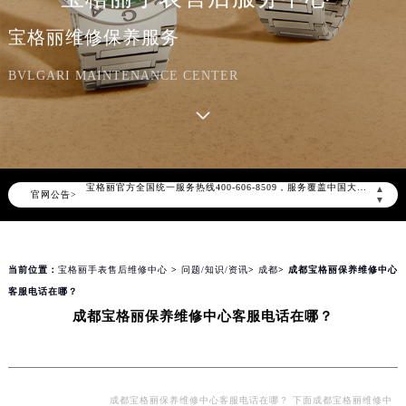
宝格丽维修保养服务
BVLGARI MAINTENANCE CENTER
2026年8月宝格丽中国区售后服务网络优化升级公告
2026年8月宝格丽全国官方售后客户服务热线：400-606-8509
宝格丽官方全国统一服务热线400-606-8509，服务覆盖中国大陆、香港、澳门、台湾全部区域（非大陆需加拨“+86”）
▲
官网公告>
2026年8月宝格丽售后服务中心最新网点地址：
▼
北京市朝阳区建国门外大街甲6号华熙国际中心写字楼D座11层1102室（北京总部）（需提前预约）
北京市东城区东长安街1号东方广场写字楼W3座6层602室（需提前预约）
当前位置：
宝格丽手表售后维修中心
>
问题/知识/资讯
>
成都
> 成都宝格丽保养维修中心
天津市和平区赤峰道136号天津国际金融中心写字楼26层2603室（需提前预约）
客服电话在哪？
上海市徐汇区虹桥路3号港汇中心写字楼2座37层3705室（需提前预约）
成都宝格丽保养维修中心客服电话在哪？
上海市黄浦区南京东路299号宏伊国际广场写字楼8层806室（需提前预约）
南京市秦淮区中山南路1号（新街口）南京中心写字楼22层C1-1室（需提前预约）
常州市新北区龙锦路1590号现代传媒中心写字楼5号楼10层1008室（需提前预约）
徐州市鼓楼区淮海东路29号苏宁广场IFC国际金融中心写字楼35层3508室（需提前预约）
成都宝格丽保养维修中心客服电话在哪？ 下面成都宝格丽维修中