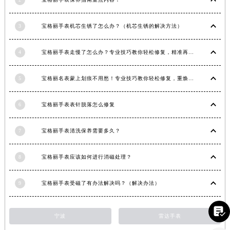
福建省三明市三元区东乾二路宝格丽售后服务中心（需提前预约）
福建省漳州市龙文区步港路宝格丽售后服务中心（需提前预约）
3
宝格丽手表机芯生锈了怎么办？（机芯生锈的解决方法）
江苏省常州市新北区龙锦路1590号现代传媒中心5号楼10层1008室宝格丽售后服务中心（需提前预约）
4
宝格丽手表走慢了怎么办？专业技巧教你轻松修复，精准再现时间魅力
江苏省淮安市清江浦区淮海北路宝格丽售后服务中心（需提前预约）
江苏省连云港市海州区通灌北路宝格丽售后服务中心（需提前预约）
5
宝格丽名表蒙上划痕不用愁！专业技巧教你轻松修复，重焕奢华光彩
江苏省南京市秦淮区中山南路1号南京中心22层22-C1-C3室宝格丽售后服务中心（需提前预约）
江苏省宿迁市宿城区西湖路宝格丽售后服务中心（需提前预约）
6
宝格丽手表表针脱落怎么修复
江苏省泰州市海陵区永定东路399号置地商务中心东塔（华润万象城）17层1706室宝格丽售后服务中心（需提前预约）
江苏省徐州市鼓楼区淮海东路29号苏宁广场IFC国际金融中心35层3508室宝格丽售后服务中心（需提前预约）
7
宝格丽手表清洗保养需要多久？
江苏省盐城市盐都区世纪大道5号盐城金融城写字楼1号楼16层1604室宝格丽售后服务中心（需提前预约）
江苏省扬州市邗江区国展路29号星耀天地写字楼1号楼18层1803室宝格丽售后服务中心（需提前预约）
8
宝格丽手表应该如何进行消磁处理？
江苏省镇江市京口区中山东路宝格丽售后服务中心（需提前预约）
江西省抚州市临川区赣东大道宝格丽售后服务中心（需提前预约）
9
宝格丽手表受磁了有办法解决吗？（解决办法）
江西省赣州市章贡区文清路宝格丽售后服务中心（需提前预约）

江西省吉安市吉州区井冈山大道宝格丽售后服务中心（需提前预约）
宁波
雷达手表
江西省景德镇市珠山区珠山中路宝格丽售后服务中心（需提前预约）