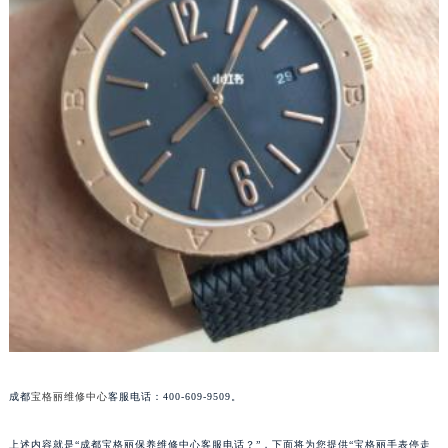
成都市锦江区人民东路6号SAC东原中心写字楼24层2406B室（需提前预约）
重庆市江北区观音桥步行街2号融恒时代广场写字楼9层902室（需提前预约）
长沙市芙蓉区定王台街道建湘路393号世茂环球金融中心写字楼（芙蓉广场）10层13室（需提前预约）
郑州市二七区铭功路10号华润大厦写字楼29层2905室（需提前预约）
太原市迎泽区解放路15号亨得利名表服务中心（品牌授权店）3层整层（需提前预约）
沈阳市沈河区中街路137号亨得利名表服务中心（品牌授权店）1层整层（需提前预约）
沈阳市沈河区中街路83号亨得利名表服务中心（品牌授权店）1层整层（需提前预约）
乌鲁木齐市天山区红山路26号时代广场（CCMALL）C座17层17-B（需提前预约）
温州市鹿城区锦绣路1067号置信广场10层1015室（需提前预约）
哈尔滨市道里区友谊西路600号富力中心T2座写字楼29层03室（需提前预约）
大连市中山区人民路15号国际金融大厦7层G室（需提前预约）
佛山市禅城区季华五路57号万科金融中心C座12层1205室（需提前预约）
东莞市东城街道鸿福东路1号民盈国贸中心T1写字楼9层907室（需提前预约）
无锡市梁溪区人民中路139号恒隆广场写字楼1座11层1104室（需提前预约）
成都
宝格丽维修中心
客服电话：400-609-9509。
南通市崇川区工农路57号圆融广场写字楼16层1603室（需提前预约）
苏州市苏州工业园区星港街199号苏州中心办公楼C座22层08室（需提前预约）
上述内容就是“成都宝格丽保养维修中心客服电话？”，下面将为您提供“宝格丽手表停走