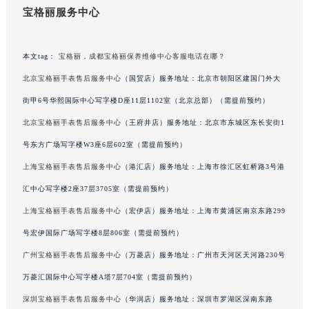
宝格丽服务中心
重庆市解放碑渝中区民权路28号英利国际金融中心写字楼20层01室（需提前预约）
黑龙江省大庆市萨尔图区会战大街宝格丽售后服务中心（需提前预约）
黑龙江省鹤岗市向阳区红军路宝格丽售后服务中心（需提前预约）
本文tag：
宝格丽
，
成都宝格丽保养维修中心客服电话在哪？
黑龙江省黑河市爱辉区中央街宝格丽售后服务中心（需提前预约）
北京宝格丽手表售后服务中心
（国贸店）服务地址：北京市朝阳区建国门外大
黑龙江省鸡西市鸡冠区红军路宝格丽售后服务中心（需提前预约）
街甲6号华熙国际中心写字楼D座11层1102室（北京总部）（需提前预约）
黑龙江省佳木斯市向阳区长安路宝格丽售后服务中心（需提前预约）
北京宝格丽手表售后服务中心
（王府井店）服务地址：北京市东城区东长安街1
黑龙江省牡丹江市东安区太平路宝格丽售后服务中心（需提前预约）
号东方广场写字楼W3座6层602室（需提前预约）
黑龙江省七台河市桃山区大同街宝格丽售后服务中心（需提前预约）
上海宝格丽手表售后服务中心
（港汇店）服务地址：上海市徐汇区虹桥路3号港
黑龙江省齐齐哈尔市龙沙区龙华路宝格丽售后服务中心（需提前预约）
黑龙江省双鸭山市尖山区新兴大街宝格丽售后服务中心（需提前预约）
汇中心写字楼2座37层3705室（需提前预约）
黑龙江省绥化市北林区新华街与康庄路交叉口宝格丽售后服务中心（需提前预约）
上海宝格丽手表售后服务中心
（宏伊店）服务地址：上海市黄浦区南京东路299
黑龙江省伊春市伊美区通河路宝格丽售后服务中心（需提前预约）
号宏伊国际广场写字楼8层806室（需提前预约）
吉林省白城市洮北区明仁南街宝格丽售后服务中心（需提前预约）
广州宝格丽手表售后服务中心
（万菱店）服务地址：广州市天河区天河路230号
吉林省白山市浑江区浑江大街宝格丽售后服务中心（需提前预约）
万菱汇国际中心写字楼A塔7层704室（需提前预约）
吉林省吉林市船营区河南街宝格丽售后服务中心（需提前预约）
深圳宝格丽手表售后服务中心
（华润店）服务地址：深圳市罗湖区深南东路
吉林省辽源市龙山区人民大街宝格丽售后服务中心（需提前预约）