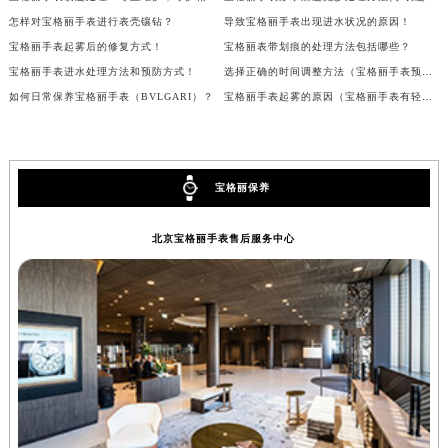
辽宁省营口市站前区市府路与渤海大街交叉口宝格丽售后服务中心（需提前预约）
怎样对宝格丽手表进行表壳镶钻？
导致宝格丽手表出现进水状况的原因！
宝格丽手表起雾后的修复方式！
宝格丽表带划痕的处理方法包括哪些？
辽宁省沈阳市沈河区中街路137号亨得利名表维修授权店1楼宝格丽售后服务中心（需提前预约）
宝格丽手表进水处理方法和预防方式！
选择正确的时间调整方法（宝格丽手表预防措施）
辽宁省沈阳市沈河区中街路83号亨得利名表维修授权店1楼宝格丽售后服务中心（需提前预约）
如何日常保养宝格丽手表（BVLGARI）？
宝格丽手表起雾的原因（宝格丽手表有轻微的雾怎么办？）
北京市朝阳区建国门外大街甲6号华熙国际中心D座11层1102室宝格丽售后服务中心（北京总部）（需提前预约）
北京市东城区东长安街1号王府井东方广场W3座6层602室宝格丽售后服务中心（需提前预约）
河北省保定市竞秀区朝阳北大街北国先天下宝格丽售后服务中心（需提前预约）
内蒙古自治区阿拉善盟市左旗土尔扈特大街宝格丽售后服务中心（需提前预约）
宝格丽保养
内蒙古自治区巴彦淖尔市临河区新华街宝格丽售后服务中心（需提前预约）
北京宝格丽手表售后服务中心
内蒙古自治区包头市青山区幸福路甲3号王府井百货名表维修宝格丽售后服务中心（需提前预约）
内蒙古自治区赤峰市红山区哈达街宝格丽售后服务中心（需提前预约）
内蒙古自治区鄂尔多斯市东胜区伊金霍洛街宝格丽售后服务中心（需提前预约）
内蒙古自治区呼伦贝尔市海拉尔区中央街宝格丽售后服务中心（需提前预约）
内蒙古自治区通辽市科尔沁区明仁大街宝格丽售后服务中心（需提前预约）
内蒙古自治区乌海市海勃湾区人民南路宝格丽售后服务中心（需提前预约）
内蒙古自治区乌兰察布市集宁区恩和大街宝格丽售后服务中心（需提前预约）
内蒙古自治区锡林郭勒盟市锡林浩特市光明街与额尔敦路交叉口宝格丽售后服务中心（需提前预约）