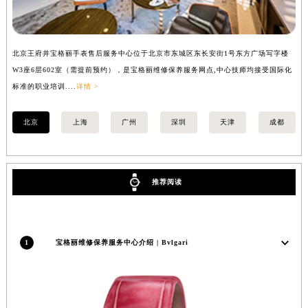
内蒙古自治区兴安盟市乌兰浩特市兴安大街宝格丽售后服务中心（需提前预约）
山西省大同市平城区迎宾街宝格丽售后服务中心（需提前预约）
山西省晋城市城区黄华街宝格丽售后服务中心（需提前预约）
北京王府井宝格丽手表售后服务中心位于北京市东城区东长安街1号东方广场写字楼
上
W3座6层602室（需提前预约），是宝格丽维修保养服务网点,中心技师均接受国际化
3
山西省晋中市榆次区顺城街宝格丽售后服务中心（需提前预约）
标准的职业培训....
详情 >
职业
山西省临汾市尧都区解放路宝格丽售后服务中心（需提前预约）
山西省吕梁市离石区永宁中路与建设街交叉口宝格丽售后服务中心（需提前预约）
北京
上海
广州
深圳
天津
成都
山西省朔州市朔城区怡西路与鄯阳西街交汇处宝格丽售后服务中心（需提前预约）
山西省忻州市忻府区和平东街与七一南路交叉口宝格丽售后服务中心（需提前预约）
山西省阳泉市郊区平阳东街与新城大道交叉口宝格丽售后服务中心（需提前预约）
推荐阅读
山西省运城市盐湖区河东街宝格丽售后服务中心（需提前预约）
山西省长治市潞州区英雄中路宝格丽售后服务中心（需提前预约）
山西省太原市迎泽区迎泽街道解放路15号亨得利名表维修授权店3楼宝格丽售后服务中心（需提前预约）
1
宝格丽维修保养服务中心介绍 | Bvlgari
天津市和平区赤峰道136号天津国际金融中心26层2603室宝格丽售后服务中心（需提前预约）
安徽省安庆市迎江区人民路宝格丽售后服务中心（需提前预约）
安徽省蚌埠市蚌山区淮河路宝格丽售后服务中心（需提前预约）
安徽省亳州市谯城区魏武大道宝格丽售后服务中心（需提前预约）