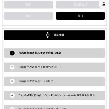

包头
宝格丽售后
江西省九江市浔阳区浔阳路宝格丽售后服务中心（需提前预约）
江西省南昌市红谷滩新区红谷中大道998号绿地双子塔（中央广场）A1座办公楼14层1407室宝格丽售后服务中心（需提前预约）
北京
厦门
江西省萍乡市安源区萍安北大道与康庄路交叉口宝格丽售后服务中心（需提前预约）
江西省上饶市信州区滨江西路宝格丽售后服务中心（需提前预约）
江西省新余市渝水区北湖西路宝格丽售后服务中心（需提前预约）
随机推荐
江西省宜春市袁州区中山中路宝格丽售后服务中心（需提前预约）
江西省鹰潭市月湖区胜利东路宝格丽售后服务中心（需提前预约）
山东省德州市德城区东风中路宝格丽售后服务中心（需提前预约）
1
宝格丽机械表机芯生锈处理技巧集锦
山东省东营市东营区济南路宝格丽售后服务中心（需提前预约）
山东省济南市历下区经十路11111号华润中心写字楼（万象城）15层1508室宝格丽售后服务中心（需提前预约）
2
宝格丽手表表带过长处理办法是什么
山东省济宁市任城区太白楼路宝格丽售后服务中心（需提前预约）
山东省莱芜市文化南路8号银座商城名表维修一楼名表维修宝格丽售后服务中心（需提前预约）
3
宝格丽手表进水是什么原因？
山东省临沂市兰山区解放路宝格丽售后服务中心（需提前预约）
山东省日照市东港区烟台路宝格丽售后服务中心（需提前预约）
4
BVLGARI宝格丽推出Octo Finissimo Automatic腕表黄金限量版
山东省泰安市泰山区财源街道泰山大街宝格丽售后服务中心（需提前预约）
山东省威海市环翠区新威海路89号振华商厦一楼名表维修宝格丽售后服务中心（需提前预约）