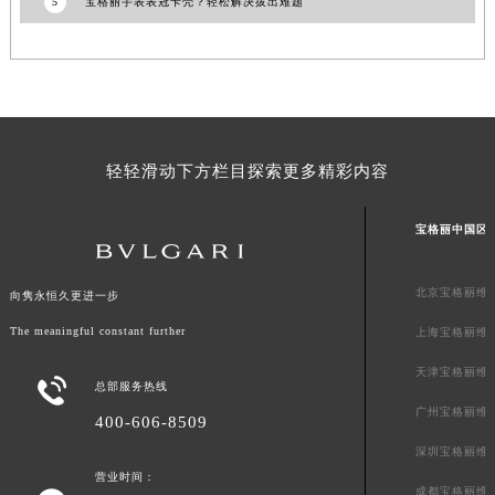
5
宝格丽手表表冠卡壳？轻松解决拔出难题
山东省潍坊市奎文区东风东街宝格丽售后服务中心（需提前预约）
山东省枣庄市滕州市北辛路与善国路交叉口宝格丽售后服务中心（需提前预约）
山东省淄博市张店区金晶大道宝格丽售后服务中心（需提前预约）
上海市黄浦区南京东路299号宏伊国际广场写字楼8层806室宝格丽售后服务中心（需提前预约）
上海市徐汇区虹桥路3号港汇中心2座37层3705室宝格丽售后服务中心（需提前预约）
轻轻滑动下方栏目探索更多精彩内容
浙江省杭州市上城区钱江路1366号华润大厦A座5层503-5室宝格丽售后服务中心（需提前预约）
浙江省湖州市吴兴区劳动路宝格丽售后服务中心（需提前预约）
宝格丽中国区
浙江省嘉兴市南湖区广益路705号嘉兴世界贸易中心A座13层1304室宝格丽售后服务中心（需提前预约）
浙江省金华市金东区东市南街777号金华万达广场4号楼22楼2209室宝格丽售后服务中心（需提前预约）
北京宝格丽维
向隽永恒久更进一步
浙江省丽水市莲都区解放街宝格丽售后服务中心（需提前预约）
浙江省宁波市江北区大闸南路500号来福士广场办公楼20层2009室宝格丽售后服务中心（需提前预约）
The meaningful constant further
上海宝格丽维
浙江省衢州市柯城区上街宝格丽售后服务中心（需提前预约）
天津宝格丽维

总部服务热线
浙江省绍兴市越城区胜利东路379号世茂天际中心写字楼8层805室宝格丽售后服务中心（需提前预约）
广州宝格丽维
400-606-8509
浙江省舟山市定海区解放东路宝格丽售后服务中心（需提前预约）
深圳宝格丽维
澳门特别行政区大堂区议事亭前地（新马路）宝格丽售后服务中心（需提前预约）
营业时间：
澳门特别行政区风顺堂区南湾大马路宝格丽售后服务中心（需提前预约）
成都宝格丽维