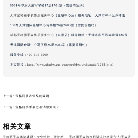
5001号华润大厦写字楼17层1701室（需提前预约）
吉林省梅河口市新华街道梅河大街宝格丽售后服务中心（需提前预约）
吉林省四平市铁东区紫气大路与南九经街交汇处宝格丽售后服务中心（需提前预约）
天津宝格丽手表售后服务中心
（金融中心店）服务地址：天津市和平区赤峰道
吉林省松原市宁江区五环大街宝格丽售后服务中心（需提前预约）
136号天津国际金融中心写字楼26层2603室（需提前预约）
吉林省通化市东昌区环通乡江南大街宝格丽售后服务中心（需提前预约）
成都宝格丽手表售后服务中心
（东原店）服务地址：天津市和平区赤峰道136号
吉林省延边市延吉市解放路宝格丽售后服务中心（需提前预约）
天津国际金融中心写字楼26层2603室（需提前预约）
辽宁省鞍山市铁东区站前街宝格丽售后服务中心（需提前预约）
服务专线：
400-606-8509
辽宁省本溪市平山区胜利路宝格丽售后服务中心（需提前预约）
本页链接：
http://www.gjmbwxgs.com/problems/chengdu/1235.html
辽宁省朝阳市双塔区新华路宝格丽售后服务中心（需提前预约）
辽宁省丹东市振兴区七经街宝格丽售后服务中心（需提前预约）
辽宁省抚顺市新抚区东一路宝格丽售后服务中心（需提前预约）
辽宁省阜新市海州区解放大街宝格丽售后服务中心（需提前预约）
上一篇:
宝格丽腕表常见的问题
辽宁省葫芦岛市连山区中央路宝格丽售后服务中心（需提前预约）
下一篇:
宝格丽手手表怎么消除划痕？
辽宁省锦州市古塔区中央大街宝格丽售后服务中心（需提前预约）
辽宁省辽阳市白塔区新运大街宝格丽售后服务中心（需提前预约）
相关文章
辽宁省盘锦市兴隆台区石油大街宝格丽售后服务中心（需提前预约）
辽宁省铁岭市银州区南马路宝格丽售后服务中心（需提前预约）
宝格丽手表锈迹处理：专业维护，守护精致时光
宝格丽手表涉水后进泥沙处理方法(手表进水注意事项)