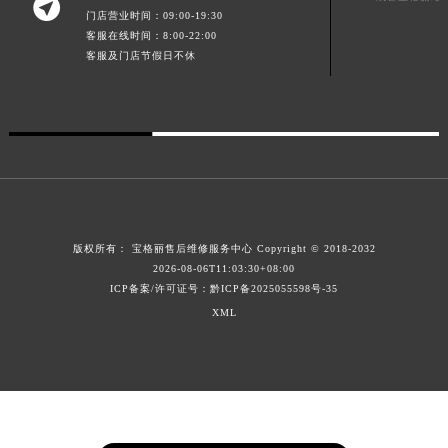

门店营业时间：09:00-19:30
澳门特别行政区花地玛堂区关闸广场宝格丽售后服务中心（需提前预约）
客服在线时间：8:00-22:00
澳门特别行政区花王堂区大三巴商圈宝格丽售后服务中心（需提前预约）
客服及门店节假日不休
澳门特别行政区嘉模堂区官也街宝格丽售后服务中心（需提前预约）
澳门省路氹城市金光大道宝格丽售后服务中心（需提前预约）
澳门特别行政区望德堂区塔石广场宝格丽售后服务中心（需提前预约）
福建省福州市鼓楼区五四路128-1号恒力城写字楼15层03室宝格丽售后服务中心（需提前预约）
福建省厦门市思明区湖滨东路95号万象城华润大厦B座11层1104室宝格丽售后服务中心（需提前预约）
广东省潮州市潮安区新风路与潮汕路交汇处宝格丽售后服务中心（需提前预约）
广东省广州市天河区天河路230号万菱汇国际中心A塔7层704室宝格丽售后服务中心（需提前预约）
版权所有：
宝格丽售后维修服务中心
Copyright © 2018-2032
2026-08-06T11:03:30+08:00
广东省广州市越秀区环市东路371-375号世界贸易中心大厦南塔15层1507室宝格丽售后服务中心（需提前预约）
ICP备案/许可证号：黔ICP备2025055598号-35
广东省河源市源城区越王大道宝格丽售后服务中心（需提前预约）
XML
广东省惠州市惠城区江北文昌一路7号华贸大厦1座30层3005室宝格丽售后服务中心（需提前预约）
广东省江门市蓬江区广场西路宝格丽售后服务中心（需提前预约）
广东省揭阳市榕城进贤门步行街宝格丽售后服务中心（需提前预约）
广东省茂名市电白区水东街道迎宾大道宝格丽售后服务中心（需提前预约）
广东省梅州市梅江区金燕大道宝格丽售后服务中心（需提前预约）