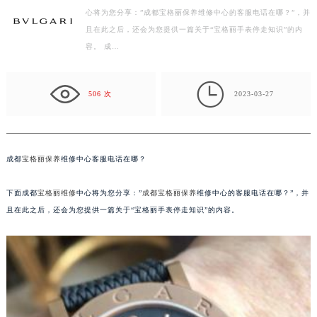
心将为您分享：”成都宝格丽保养维修中心的客服电话在哪？”，并
扬州市邗江区国展路29号星耀天地写字楼1号楼18层1803室（需提前预约）
且在此之后，还会为您提供一篇关于“宝格丽手表停走知识”的内
盐城市盐都区世纪大道5号盐城金融城写字楼1号楼16层1604室（需提前预约）
容。 成…
泰州市海陵区永定东路399号置地商务中心东塔写字楼（华润万象城）17层1706室（需提前预约）
宁波市江北区大闸南路500号来福士广场办公楼20层2009室（需提前预约）

杭州市上城区钱江路1366号华润大厦写字楼A座5层503-5室（需提前预约）
506 次
2023-03-27
金华市金东区东市南街777号金华万达广场写字楼4号楼22层2209室（需提前预约）
绍兴市越城区胜利东路379号世茂天际中心写字楼8层805室（需提前预约）
嘉兴市南湖区广益路705号嘉兴世界贸易中心写字楼A座13层1304室（需提前预约）
成都
宝格丽保养
维修中心客服电话在哪？
南昌市红谷滩新区红谷中大道998号绿地双子塔（中央广场）A1座办公楼14层07室（需提前预约）
济南市历下区经十路11111号华润中心写字楼（万象城）15层1508室（需提前预约）
下面成都
宝格丽维修
中心将为您分享：”
成都宝格丽保养
维修中心的客服电话在哪？”，并
且在此之后，还会为您提供一篇关于“宝格丽手表停走知识”的内容。
广州市天河区天河路230号万菱汇国际中心写字楼A塔7层704室（需提前预约）
广州市越秀区环市东路371-375号世界贸易中心大厦南塔写字楼15层07室（需提前预约）
深圳市罗湖区深南东路5001号华润大厦写字楼17层1701室（需提前预约）
惠州市惠城区江北文昌一路7号华贸大厦写字楼1座30层05室（需提前预约）
厦门市思明区湖滨东路95号华润大厦写字楼B座11层1104室（需提前预约）
福州市鼓楼区五四路128-1号恒力城写字楼15层03室（需提前预约）