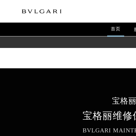
Warning
: extract() expects parameter 1 to be array, null give
Warning
: array_map(): Argument #2 should be an array in
/
首页
宝格
宝格丽维修
BVLGARI MAINT