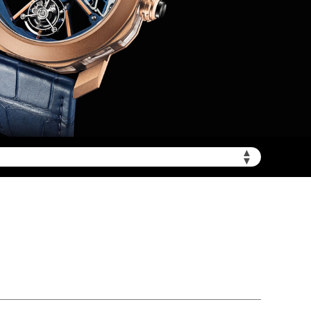
mbwxgs.com/wp-
▲
▼