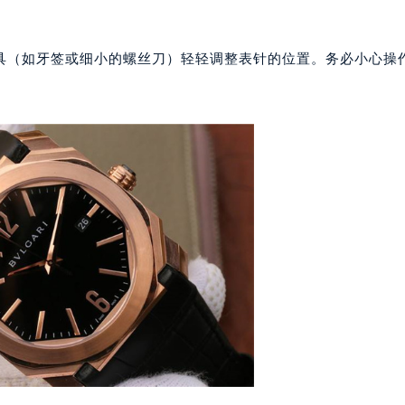
具（如牙签或细小的螺丝刀）轻轻调整表针的位置。务必小心操