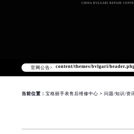
CHINA BVLGARI REPAIR CENTE
Warning
: Invalid argument supplie
content/themes/bvlgari/header.ph
官网公告>
当前位置：
宝格丽手表售后维修中心
>
问题/知识/资