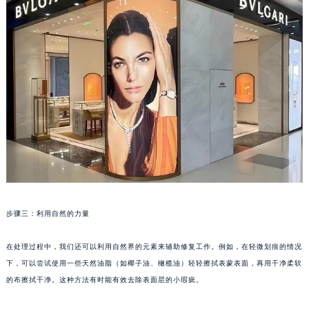
长春市朝阳区西安大路727号中银大厦A座(旺进大厦)18层09室（需提前预约）
贵阳市南明区都司高架桥路33号亨特国际金融中心14楼14D（需提前预约）
昆明市盘龙区北京路928号同德昆明广场写字楼10层06室（需提前预约）
石家庄市长安区中山东路39号勒泰中心写字楼B座13层07室（需提前预约）
西安市碑林区南关正街88号华侨城长安国际中心E座6楼10室（需提前预约）
海口市龙华区金贸东路5号海口华润大厦B座17层1707室（需提前预约）
唐山市路南区新华东道100号万达广场写字楼A座10层1002室（需提前预约）
台州市椒江区东海大道1800号腾达中心东1幢20楼2002室（需提前预约）
内蒙古自治区呼和浩特市玉泉区大学西街70号华润万象城写字楼（鄂尔多斯大厦）23层2326室（需提前预约）
甘肃省兰州市七里河区西津西路16号兰州中心写字楼21层2102室（需提前预约）
重庆市解放碑渝中区民权路28号英利国际金融中心写字楼20层01室（需提前预约）
步骤三：利用自然的力量
黑龙江省大庆市萨尔图区会战大街宝格丽售后服务中心（需提前预约）
黑龙江省鹤岗市向阳区红军路宝格丽售后服务中心（需提前预约）
在处理过程中，我们还可以利用自然界的元素来辅助修复工作。例如，在轻微划痕的情况
下，可以尝试使用一些天然油脂（如椰子油、橄榄油）轻轻擦拭表蒙表面，再用干净柔软
黑龙江省黑河市爱辉区中央街宝格丽售后服务中心（需提前预约）
的布擦拭干净。这种方法有时能有效去除表面层的小瑕疵。
黑龙江省鸡西市鸡冠区红军路宝格丽售后服务中心（需提前预约）
黑龙江省佳木斯市向阳区长安路宝格丽售后服务中心（需提前预约）