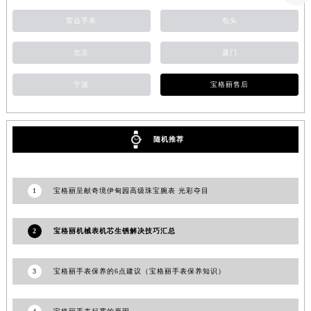
浙江省湖州市吴兴区劳动路宝格丽售后服务中心（需提前预约）
雷达手表
包头
浙江省嘉兴市南湖区广益路705号嘉兴世界贸易中心A座13层1304室宝格丽售后服务中心（需提前预约）
浙江省金华市金东区东市南街777号金华万达广场4号楼22楼2209室宝格丽售后服务中心（需提前预约）
北京
厦门
浙江省丽水市莲都区解放街宝格丽售后服务中心（需提前预约）
宁波
宝格丽售后
浙江省宁波市江北区大闸南路500号来福士广场办公楼20层2009室宝格丽售后服务中心（需提前预约）
浙江省衢州市柯城区上街宝格丽售后服务中心（需提前预约）
浙江省绍兴市越城区胜利东路379号世茂天际中心写字楼8层805室宝格丽售后服务中心（需提前预约）
随机推荐
浙江省舟山市定海区解放东路宝格丽售后服务中心（需提前预约）
澳门特别行政区大堂区议事亭前地（新马路）宝格丽售后服务中心（需提前预约）
澳门特别行政区风顺堂区南湾大马路宝格丽售后服务中心（需提前预约）
1
宝格丽呈献奇境伊甸园高级珠宝腕表 光彩夺目
澳门特别行政区花地玛堂区关闸广场宝格丽售后服务中心（需提前预约）
澳门特别行政区花王堂区大三巴商圈宝格丽售后服务中心（需提前预约）
2
宝格丽机械表机芯生锈解决技巧汇总
澳门特别行政区嘉模堂区官也街宝格丽售后服务中心（需提前预约）
澳门省路氹城市金光大道宝格丽售后服务中心（需提前预约）
3
宝格丽手表保养的6点建议（宝格丽手表保养知识）
澳门特别行政区望德堂区塔石广场宝格丽售后服务中心（需提前预约）
福建省福州市鼓楼区五四路128-1号恒力城写字楼15层03室宝格丽售后服务中心（需提前预约）