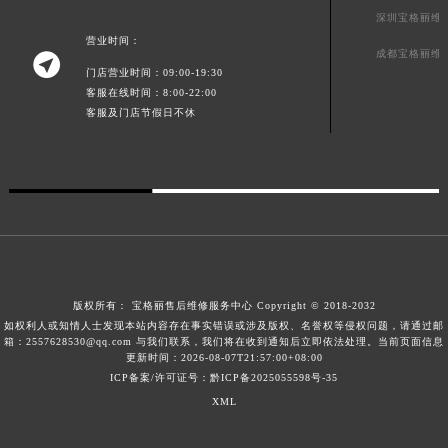
深圳宝格丽维
广东省云浮市云城区金山路宝格丽售后服务中心（需提前预约）
营业时间：
广东省湛江市赤坎区观海北路宝格丽售后服务中心（需提前预约）
成都宝格丽维

门店营业时间：09:00-19:30
广东省肇庆市端州区信安大道与砚都大道交汇处宝格丽售后服务中心（需提前预约）
客服在线时间：8:00-22:00
广西壮族自治区百色市右江区中山二路宝格丽售后服务中心（需提前预约）
客服及门店节假日不休
广西壮族自治区北海市海城区北京路宝格丽售后服务中心（需提前预约）
广西壮族自治区崇左市江州区石景林街道友谊大道与丽川路交汇处宝格丽售后服务中心（需提前预约）
广西壮族自治区防城港市港口区金花茶大道宝格丽售后服务中心（需提前预约）
广西壮族自治区贵港市港北区港城街道布山大道与仙衣路交叉口宝格丽售后服务中心（需提前预约）
广西壮族自治区桂林市秀峰区红岭路宝格丽售后服务中心（需提前预约）
广西壮族自治区河池市金城江区金城江街道朝阳路宝格丽售后服务中心（需提前预约）
广西壮族自治区贺州市八步区城东街道灵峰南路宝格丽售后服务中心（需提前预约）
版权所有：
宝格丽售后维修服务中心
Copyright © 2018-2032
如权利人或知情人士发现本站内容存在事实错误或涉及版权、名誉权等侵权问题，请通过邮
广西壮族自治区来宾市兴宾区桂中大道宝格丽售后服务中心（需提前预约）
箱：2557628530@qq.com 与我们联系，我们将在收到通知后立即依法处理。当前页面信息
广西壮族自治区柳州市城中区中山中路宝格丽售后服务中心（需提前预约）
更新时间：2026-08-07T21:57:00+08:00
ICP备案/许可证号：黔ICP备2025055598号-35
广西壮族自治区钦州市钦南区金海湾东大街宝格丽售后服务中心（需提前预约）
XML
广西壮族自治区梧州市万秀区龙湖镇高旺路宝格丽售后服务中心（需提前预约）
广西壮族自治区玉林市玉州区金玉路宝格丽售后服务中心（需提前预约）