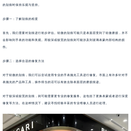
的划痕时保持乐观与坚持。
沈阳市沈河区中街路83号亨得利名表服务中心（品牌授权店）1层整层（需提前预约）
乌鲁木齐市天山区红山路26号时代广场（CCMALL）C座17层17-B（需提前预约）
步骤一：了解划痕的程度
温州市鹿城区锦绣路1067号置信广场10层1015室（需提前预约）
哈尔滨市道里区友谊西路600号富力中心T2座写字楼29层03室（需提前预约）
首先，我们需要对划痕进行初步评估。轻微的划痕可能只是表面层受到了轻微磨损，并不
大连市中山区人民路15号国际金融大厦7层G室（需提前预约）
会影响到手表的功能和美观。而较深或较宽的划痕则可能涉及到玻璃表蒙内部结构的损
佛山市禅城区季华五路57号万科金融中心C座12层1205室（需提前预约）
伤。
东莞市东城街道鸿福东路1号民盈国贸中心T1写字楼9层907室（需提前预约）
步骤二：选择合适的修复方法
无锡市梁溪区人民中路139号恒隆广场写字楼1座11层1104室（需提前预约）
南通市崇川区工农路57号圆融广场写字楼16层1603室（需提前预约）
对于轻微的划痕，我们可以尝试使用专业的手表抛光工具进行修复。市面上有许多针对手
苏州市苏州工业园区星港街199号苏州中心办公楼C座22层08室（需提前预约）
表抛光的产品和工具，操作得当的话可以有效去除表面层的磨损痕迹。
武汉市江汉区解放大道686号世界贸易大厦38层09室（需提前预约）
南宁市青秀区金湖路59号地王大厦12楼1224室（需提前预约）
对于较深或较宽的划痕，则可能需要更专业的修复服务。这包括了更换表蒙或者进行深度
修复等方法。在这种情况下，建议寻找经验丰富的专业维修人员进行处理。
合肥市蜀山区潜山路111号万象城华润大厦B座12楼03室（需提前预约）
泉州市丰泽区宝洲路729号浦西万达中心写字楼A座7楼709室（需提前预约）
青岛市南区山东路6号华润大厦B座22层04室（需提前预约）
烟台市芝罘区胜利路139号万达金融中心A座907室（需提前预约）