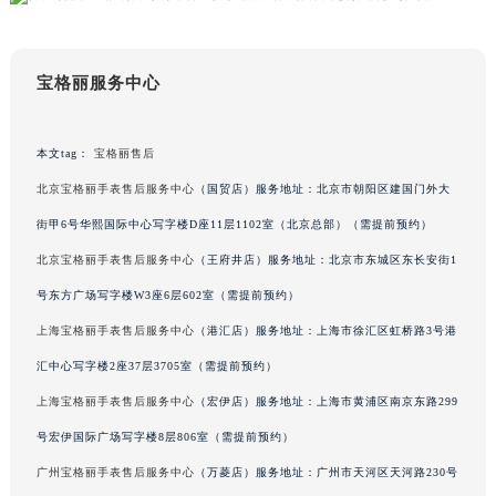
辽宁省本溪市平山区胜利路宝格丽售后服务中心（需提前预约）
辽宁省朝阳市双塔区新华路宝格丽售后服务中心（需提前预约）
宝格丽服务中心
辽宁省丹东市振兴区七经街宝格丽售后服务中心（需提前预约）
辽宁省抚顺市新抚区东一路宝格丽售后服务中心（需提前预约）
辽宁省阜新市海州区解放大街宝格丽售后服务中心（需提前预约）
本文tag：
宝格丽售后
辽宁省葫芦岛市连山区中央路宝格丽售后服务中心（需提前预约）
北京宝格丽手表售后服务中心
（国贸店）服务地址：北京市朝阳区建国门外大
辽宁省锦州市古塔区中央大街宝格丽售后服务中心（需提前预约）
街甲6号华熙国际中心写字楼D座11层1102室（北京总部）（需提前预约）
辽宁省辽阳市白塔区新运大街宝格丽售后服务中心（需提前预约）
北京宝格丽手表售后服务中心
（王府井店）服务地址：北京市东城区东长安街1
辽宁省盘锦市兴隆台区石油大街宝格丽售后服务中心（需提前预约）
号东方广场写字楼W3座6层602室（需提前预约）
辽宁省铁岭市银州区南马路宝格丽售后服务中心（需提前预约）
上海宝格丽手表售后服务中心
（港汇店）服务地址：上海市徐汇区虹桥路3号港
辽宁省营口市站前区市府路与渤海大街交叉口宝格丽售后服务中心（需提前预约）
辽宁省沈阳市沈河区中街路137号亨得利名表维修授权店1楼宝格丽售后服务中心（需提前预约）
汇中心写字楼2座37层3705室（需提前预约）
辽宁省沈阳市沈河区中街路83号亨得利名表维修授权店1楼宝格丽售后服务中心（需提前预约）
上海宝格丽手表售后服务中心
（宏伊店）服务地址：上海市黄浦区南京东路299
北京市朝阳区建国门外大街甲6号华熙国际中心D座11层1102室宝格丽售后服务中心（北京总部）（需提前预约）
号宏伊国际广场写字楼8层806室（需提前预约）
北京市东城区东长安街1号王府井东方广场W3座6层602室宝格丽售后服务中心（需提前预约）
广州宝格丽手表售后服务中心
（万菱店）服务地址：广州市天河区天河路230号
河北省保定市竞秀区朝阳北大街北国先天下宝格丽售后服务中心（需提前预约）