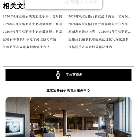
当前页面永久关闭
相关文章
山西省朔州市朔城区怡西路与鄯阳西街交汇处宝格丽售后服务中心（需提前预约）
山西省忻州市忻府区和平东街与七一南路交叉口宝格丽售后服务中心（需提前预约）
2026年6月宝格丽表友必读手册：售后网点搬迁及新开
2026年6月宝格丽表友必读内容：官方保养维修中心搬迁新开完整名录
山西省阳泉市郊区平阳东街与新城大道交叉口宝格丽售后服务中心（需提前预约）
2026年6月宝格丽表主必读最终版：售后网点迁移与新开业
2026年6月宝格丽官方保养服务中心及维修点迁移新设补充公告原文对外发布
山西省运城市盐湖区河东街宝格丽售后服务中心（需提前预约）
2026年6月宝格丽表主必备最终版：售后网点迁移与新开业
权威发布最终内容：2026年5月宝格丽官方维修保养服务中心搬迁新开整体安排
宝格丽手表表针不走了处理技巧详解
宝格丽机械表机芯生锈处理技巧深度解析
山西省长治市潞州区英雄中路宝格丽售后服务中心（需提前预约）
宝格丽手表表盘有划痕解决方法
宝格丽手表表针脱落解决技巧
山西省太原市迎泽区迎泽街道解放路15号亨得利名表维修授权店3楼宝格丽售后服务中心（需提前预约）
天津市和平区赤峰道136号天津国际金融中心26层2603室宝格丽售后服务中心（需提前预约）
安徽省安庆市迎江区人民路宝格丽售后服务中心（需提前预约）
安徽省蚌埠市蚌山区淮河路宝格丽售后服务中心（需提前预约）
宝格丽保养
安徽省亳州市谯城区魏武大道宝格丽售后服务中心（需提前预约）
北京宝格丽手表售后服务中心
安徽省池州市贵池区长江路宝格丽售后服务中心（需提前预约）
安徽省滁州市琅琊区南谯北路宝格丽售后服务中心（需提前预约）
安徽省阜阳市颍州区颍州北路宝格丽售后服务中心（需提前预约）
安徽省淮北市相山区淮海路宝格丽售后服务中心（需提前预约）
安徽省淮南市田家庵区国庆中路宝格丽售后服务中心（需提前预约）
安徽省黄山市屯溪区黄山西路宝格丽售后服务中心（需提前预约）