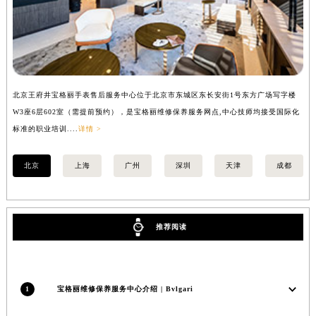
安徽省六安市金安区解放中路宝格丽售后服务中心（需提前预约）
安徽省马鞍山市雨山区湖南西路宝格丽售后服务中心（需提前预约）
安徽省宿州市埇桥区人民中路宝格丽售后服务中心（需提前预约）
安徽省铜陵市铜官区石城大道宝格丽售后服务中心（需提前预约）
安徽省芜湖市镜湖区中山路步行街宝格丽售后服务中心（需提前预约）
北京王府井宝格丽手表售后服务中心位于北京市东城区东长安街1号东方广场写字楼
上
W3座6层602室（需提前预约），是宝格丽维修保养服务网点,中心技师均接受国际化
3
安徽省宣城市宣州区叠嶂西路宝格丽售后服务中心（需提前预约）
标准的职业培训....
详情 >
职业
福建省龙岩市新罗区九一南路宝格丽售后服务中心（需提前预约）
福建省南平市建阳区人民西路宝格丽售后服务中心（需提前预约）
北京
上海
广州
深圳
天津
成都
福建省宁德市蕉城区天湖东路宝格丽售后服务中心（需提前预约）
福建省莆田市城厢区霞林街道荔华东大道宝格丽售后服务中心（需提前预约）
福建省三明市三元区东乾二路宝格丽售后服务中心（需提前预约）
推荐阅读
福建省漳州市龙文区步港路宝格丽售后服务中心（需提前预约）
江苏省常州市新北区龙锦路1590号现代传媒中心5号楼10层1008室宝格丽售后服务中心（需提前预约）
江苏省淮安市清江浦区淮海北路宝格丽售后服务中心（需提前预约）
1
宝格丽维修保养服务中心介绍 | Bvlgari
江苏省连云港市海州区通灌北路宝格丽售后服务中心（需提前预约）
江苏省南京市秦淮区中山南路1号南京中心22层22-C1-C3室宝格丽售后服务中心（需提前预约）