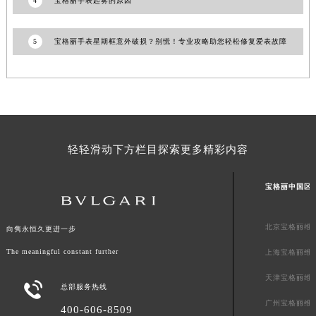
4
宝格丽手表起雾的原因
福建省厦门市思明区湖滨东路95号万象城华润大厦B座11层1104室宝格丽售后服务中心（需提前预约）
广东省潮州市潮安区新风路与潮汕路交汇处宝格丽售后服务中心（需提前预约）
5
宝格丽手表星期框意外破损？别慌！专业攻略助您轻松修复爱表故障
广东省广州市天河区天河路230号万菱汇国际中心A塔7层704室宝格丽售后服务中心（需提前预约）
广东省广州市越秀区环市东路371-375号世界贸易中心大厦南塔15层1507室宝格丽售后服务中心（需提前预约）
广东省河源市源城区越王大道宝格丽售后服务中心（需提前预约）
广东省惠州市惠城区江北文昌一路7号华贸大厦1座30层3005室宝格丽售后服务中心（需提前预约）
广东省江门市蓬江区广场西路宝格丽售后服务中心（需提前预约）
轻轻滑动下方栏目探索更多精彩内容
广东省揭阳市榕城进贤门步行街宝格丽售后服务中心（需提前预约）
广东省茂名市电白区水东街道迎宾大道宝格丽售后服务中心（需提前预约）
宝格丽中国区
广东省梅州市梅江区金燕大道宝格丽售后服务中心（需提前预约）
广东省清远市清城区湖西路宝格丽售后服务中心（需提前预约）
北京宝格丽维
向隽永恒久更进一步
广东省汕头市龙湖区长平路宝格丽售后服务中心（需提前预约）
广东省汕尾市城区香洲街道园林社区翠园街宝格丽售后服务中心（需提前预约）
The meaningful constant further
上海宝格丽维
广东省韶关市武江区芙蓉新区与老城中心交汇处宝格丽售后服务中心（需提前预约）
天津宝格丽维

总部服务热线
广东省深圳市罗湖区深南东路5001号华润大厦17层1701室宝格丽售后服务中心（需提前预约）
广州宝格丽维
400-606-8509
广东省阳江市江城区东风一路宝格丽售后服务中心（需提前预约）