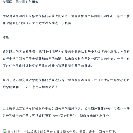
步骤四：保持耐心与细心
黑龙江省牡丹江市东安区太平路宝格丽售后服务中心（需提前预约）
黑龙江省七台河市桃山区大同街宝格丽售后服务中心（需提前预约）
无论是采用哪种方法修复宝格丽表蒙上的划痕，都需要保持足够的耐心和细心。每一个步
黑龙江省齐齐哈尔市龙沙区龙华路宝格丽售后服务中心（需提前预约）
骤都需要仔细操作以避免对手表造成进一步损伤。
黑龙江省双鸭山市尖山区新兴大街宝格丽售后服务中心（需提前预约）
结语
黑龙江省绥化市北林区新华街与康庄路交叉口宝格丽售后服务中心（需提前预约）
黑龙江省伊春市伊美区通河路宝格丽售后服务中心（需提前预约）
通过以上的方法和步骤，我们不仅能够为心爱的手表去除那些令人烦恼的小瑕疵，还能在
吉林省白城市洮北区明仁南街宝格丽售后服务中心（需提前预约）
过程中学习到关于手表保养和修复的知识。就像白桦树在严冬中展现出的生命力一样，在
吉林省白山市浑江区浑江大街宝格丽售后服务中心（需提前预约）
面对任何困难时保持坚韧不拔的精神与智慧是我们共同的目标。
吉林省吉林市船营区河南街宝格丽售后服务中心（需提前预约）
最后，请记得定期对您的宝格丽手表进行专业检查和保养服务，在日常生活中也要小心呵
吉林省辽源市龙山区人民大街宝格丽售后服务中心（需提前预约）
护您的爱物，让它们永远闪耀着光芒！
吉林省梅河口市新华街道梅河大街宝格丽售后服务中心（需提前预约）
吉林省四平市铁东区紫气大路与南九经街交汇处宝格丽售后服务中心（需提前预约）
吉林省松原市宁江区五环大街宝格丽售后服务中心（需提前预约）
以上就是
北京宝格丽维修服务中心
为您分享的精彩内容。如果您还有其他关于宝格丽手表
吉林省通化市东昌区环通乡江南大街宝格丽售后服务中心（需提前预约）
维护和保养的问题，可以拨打页面400电话进行咨询，我们将竭诚为您服务。
吉林省延边市延吉市解放路宝格丽售后服务中心（需提前预约）
辽宁省鞍山市铁东区站前街宝格丽售后服务中心（需提前预约）