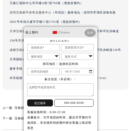
万菱汇国际中心写字楼A塔7层704室（需提前预约）
内蒙古自治区阿拉善盟市左旗土尔扈特大街宝格丽售后服务中心（需提前预约）
深圳宝格丽手表售后服务中心
（华润店）服务地址：深圳市罗湖区深南东路
内蒙古自治区巴彦淖尔市临河区新华街宝格丽售后服务中心（需提前预约）
5001号华润大厦写字楼17层1701室（需提前预约）
内蒙古自治区包头市青山区幸福路甲3号王府井百货名表维修宝格丽售后服务中心（需提前预约）
内蒙古自治区赤峰市红山区哈达街宝格丽售后服务中心（需提前预约）
天津宝格丽手表售后服务中心
（金融中心店）服务地址：天津市和平区赤峰道
线上预约
Chinese
关闭
内蒙古自治区鄂尔多斯市东胜区伊金霍洛街宝格丽售后服务中心（需提前预约）
136号天津国际金融中心写字楼26层2603室（需提前预约）
内蒙古自治区呼伦贝尔市海拉尔区中央街宝格丽售后服务中心（需提前预约）
成都宝格丽手表售后服务中心
（东原店）服务地址：天津市和平区赤峰道136号
内蒙古自治区通辽市科尔沁区明仁大街宝格丽售后服务中心（需提前预约）
天津国际金融中心写字楼26层2603室（需提前预约）
内蒙古自治区乌海市海勃湾区人民南路宝格丽售后服务中心（需提前预约）
填写地区 / 选择到店时间
服务专线：
400-606-8509
内蒙古自治区乌兰察布市集宁区恩和大街宝格丽售后服务中心（需提前预约）
本页链接：
http://www.gjmbwxgs.com/problems/beijing/3982.html
备注信息（非必填）：
内蒙古自治区锡林郭勒盟市锡林浩特市光明街与额尔敦路交叉口宝格丽售后服务中心（需提前预约）
内蒙古自治区兴安盟市乌兰浩特市兴安大街宝格丽售后服务中心（需提前预约）
山西省大同市平城区迎宾街宝格丽售后服务中心（需提前预约）
400-606-8509
提交服务
山西省晋城市城区黄华街宝格丽售后服务中心（需提前预约）
上一篇:
宝格丽进水解决技巧推荐（手表保养的实用指南）
山西省晋中市榆次区顺城街宝格丽售后服务中心（需提前预约）
客服在线时间：8:00-22:00
温馨提示：为节省您的时间，建议尽早预约可
下一篇:
宝格丽表耳朵坏了换要多少钱
山西省临汾市尧都区解放路宝格丽售后服务中心（需提前预约）
免排队，非在线时间的预约将在客服上线后联
系您
山西省吕梁市离石区永宁中路与建设街交叉口宝格丽售后服务中心（需提前预约）