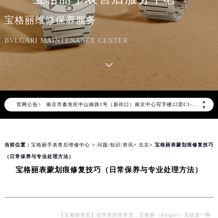
宝格丽官方全国统一服务热线400-606-8509，服务覆盖中国大陆、香港、澳门、台湾全部区域（非大陆需加拨“+86”）
宝格丽维修保养服务
2026年8月宝格丽售后服务中心最新网点地址：
北京市朝阳区建国门外大街甲6号华熙国际中心写字楼D座11层1102室（北京总部）（需提前预约）
BVLGARI MAINTENANCE CENTER
北京市东城区东长安街1号东方广场写字楼W3座6层602室（需提前预约）
天津市和平区赤峰道136号天津国际金融中心写字楼26层2603室（需提前预约）
上海市徐汇区虹桥路3号港汇中心写字楼2座37层3705室（需提前预约）
上海市黄浦区南京东路299号宏伊国际广场写字楼8层806室（需提前预约）
▲
官网公告>
南京市秦淮区中山南路1号（新街口）南京中心写字楼22层C1-1室（需提前预约）
▼
常州市新北区龙锦路1590号现代传媒中心写字楼5号楼10层1008室（需提前预约）
徐州市鼓楼区淮海东路29号苏宁广场IFC国际金融中心写字楼35层3508室（需提前预约）
当前位置：
宝格丽手表售后维修中心
>
问题/知识/资讯
>
北京
> 宝格丽表蒙划痕修复技巧
扬州市邗江区国展路29号星耀天地写字楼1号楼18层1803室（需提前预约）
（日常保养与专业处理方法）
盐城市盐都区世纪大道5号盐城金融城写字楼1号楼16层1604室（需提前预约）
宝格丽表蒙划痕修复技巧（日常保养与专业处理方法）
泰州市海陵区永定东路399号置地商务中心东塔写字楼（华润万象城）17层1706室（需提前预约）
宁波市江北区大闸南路500号来福士广场办公楼20层2009室（需提前预约）
杭州市上城区钱江路1366号华润大厦写字楼A座5层503-5室（需提前预约）
金华市金东区东市南街777号金华万达广场写字楼4号楼22层2209室（需提前预约）
【宝格丽售后】在手表的世界里，宝格丽（Bulgari）无疑是一颗