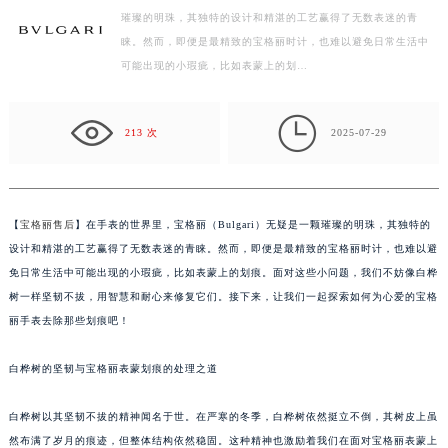
璀璨的明珠，其独特的设计和精湛的工艺赢得了无数表迷的青
绍兴市越城区胜利东路379号世茂天际中心写字楼8层805室（需提前预约）
睐。然而，即便是最精致的宝格丽时计，也难以避免日常生活中
嘉兴市南湖区广益路705号嘉兴世界贸易中心写字楼A座13层1304室（需提前预约）
可能出现的小瑕疵，比如表蒙上的划…
南昌市红谷滩新区红谷中大道998号绿地双子塔（中央广场）A1座办公楼14层07室（需提前预约）
济南市历下区经十路11111号华润中心写字楼（万象城）15层1508室（需提前预约）

广州市天河区天河路230号万菱汇国际中心写字楼A塔7层704室（需提前预约）
213 次
2025-07-29
广州市越秀区环市东路371-375号世界贸易中心大厦南塔写字楼15层07室（需提前预约）
深圳市罗湖区深南东路5001号华润大厦写字楼17层1701室（需提前预约）
惠州市惠城区江北文昌一路7号华贸大厦写字楼1座30层05室（需提前预约）
【
宝格丽售后
】在手表的世界里，宝格丽（Bulgari）无疑是一颗璀璨的明珠，其独特的
厦门市思明区湖滨东路95号华润大厦写字楼B座11层1104室（需提前预约）
设计和精湛的工艺赢得了无数表迷的青睐。然而，即便是最精致的宝格丽时计，也难以避
福州市鼓楼区五四路128-1号恒力城写字楼15层03室（需提前预约）
免日常生活中可能出现的小瑕疵，比如表蒙上的划痕。面对这些小问题，我们不妨像白桦
树一样坚韧不拔，用智慧和耐心来修复它们。接下来，让我们一起探索如何为心爱的宝格
成都市锦江区人民东路6号SAC东原中心写字楼24层2406B室（需提前预约）
丽手表去除那些划痕吧！
重庆市江北区观音桥步行街2号融恒时代广场写字楼9层902室（需提前预约）
长沙市芙蓉区定王台街道建湘路393号世茂环球金融中心写字楼（芙蓉广场）10层13室（需提前预约）
白桦树的坚韧与宝格丽表蒙划痕的处理之道
郑州市二七区铭功路10号华润大厦写字楼29层2905室（需提前预约）
太原市迎泽区解放路15号亨得利名表服务中心（品牌授权店）3层整层（需提前预约）
白桦树以其坚韧不拔的精神闻名于世。在严寒的冬季，白桦树依然挺立不倒，其树皮上虽
沈阳市沈河区中街路137号亨得利名表服务中心（品牌授权店）1层整层（需提前预约）
然布满了岁月的痕迹，但整体结构依然稳固。这种精神也激励着我们在面对宝格丽表蒙上