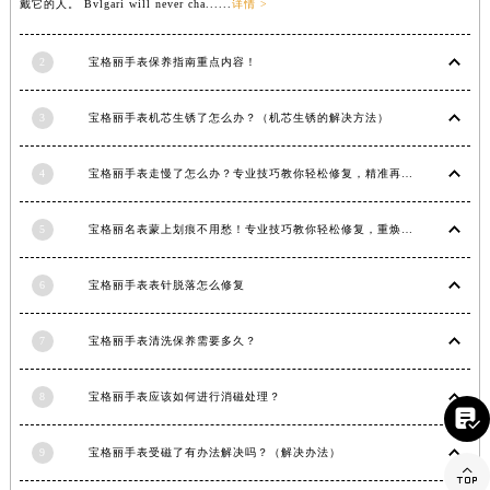
戴它的人。 Bvlgari will never cha......
详情 >
江西省鹰潭市月湖区胜利东路宝格丽售后服务中心（需提前预约）
山东省德州市德城区东风中路宝格丽售后服务中心（需提前预约）
2
宝格丽手表保养指南重点内容！
山东省东营市东营区济南路宝格丽售后服务中心（需提前预约）
山东省济南市历下区经十路11111号华润中心写字楼（万象城）15层1508室宝格丽售后服务中心（需提前预约）
3
宝格丽手表机芯生锈了怎么办？（机芯生锈的解决方法）
山东省济宁市任城区太白楼路宝格丽售后服务中心（需提前预约）
4
宝格丽手表走慢了怎么办？专业技巧教你轻松修复，精准再现时间魅力
山东省莱芜市文化南路8号银座商城名表维修一楼名表维修宝格丽售后服务中心（需提前预约）
山东省临沂市兰山区解放路宝格丽售后服务中心（需提前预约）
5
宝格丽名表蒙上划痕不用愁！专业技巧教你轻松修复，重焕奢华光彩
山东省日照市东港区烟台路宝格丽售后服务中心（需提前预约）
山东省泰安市泰山区财源街道泰山大街宝格丽售后服务中心（需提前预约）
6
宝格丽手表表针脱落怎么修复
山东省威海市环翠区新威海路89号振华商厦一楼名表维修宝格丽售后服务中心（需提前预约）
山东省潍坊市奎文区东风东街宝格丽售后服务中心（需提前预约）
7
宝格丽手表清洗保养需要多久？
山东省枣庄市滕州市北辛路与善国路交叉口宝格丽售后服务中心（需提前预约）
山东省淄博市张店区金晶大道宝格丽售后服务中心（需提前预约）
8
宝格丽手表应该如何进行消磁处理？

上海市黄浦区南京东路299号宏伊国际广场写字楼8层806室宝格丽售后服务中心（需提前预约）
上海市徐汇区虹桥路3号港汇中心2座37层3705室宝格丽售后服务中心（需提前预约）
9
宝格丽手表受磁了有办法解决吗？（解决办法）

浙江省杭州市上城区钱江路1366号华润大厦A座5层503-5室宝格丽售后服务中心（需提前预约）