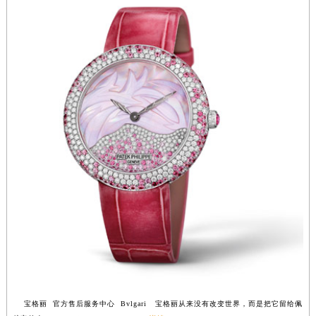
江苏省宿迁市宿城区西湖路宝格丽售后服务中心（需提前预约）
江苏省泰州市海陵区永定东路399号置地商务中心东塔（华润万象城）17层1706室宝格丽售后服务中心（需提前预约）
江苏省徐州市鼓楼区淮海东路29号苏宁广场IFC国际金融中心35层3508室宝格丽售后服务中心（需提前预约）
江苏省盐城市盐都区世纪大道5号盐城金融城写字楼1号楼16层1604室宝格丽售后服务中心（需提前预约）
江苏省扬州市邗江区国展路29号星耀天地写字楼1号楼18层1803室宝格丽售后服务中心（需提前预约）
江苏省镇江市京口区中山东路宝格丽售后服务中心（需提前预约）
江西省抚州市临川区赣东大道宝格丽售后服务中心（需提前预约）
江西省赣州市章贡区文清路宝格丽售后服务中心（需提前预约）
江西省吉安市吉州区井冈山大道宝格丽售后服务中心（需提前预约）
江西省景德镇市珠山区珠山中路宝格丽售后服务中心（需提前预约）
江西省九江市浔阳区浔阳路宝格丽售后服务中心（需提前预约）
江西省南昌市红谷滩新区红谷中大道998号绿地双子塔（中央广场）A1座办公楼14层1407室宝格丽售后服务中心（需提前预约）
江西省萍乡市安源区萍安北大道与康庄路交叉口宝格丽售后服务中心（需提前预约）
江西省上饶市信州区滨江西路宝格丽售后服务中心（需提前预约）
江西省新余市渝水区北湖西路宝格丽售后服务中心（需提前预约）
宝格丽 官方售后服务中心 Bvlgari 宝格丽从来没有改变世界，而是把它留给佩
江西省宜春市袁州区中山中路宝格丽售后服务中心（需提前预约）