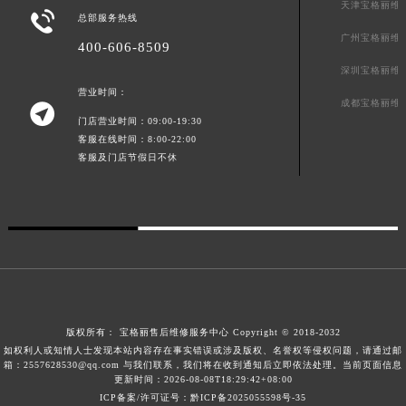
天津宝格丽维

广东省茂名市电白区水东街道迎宾大道宝格丽售后服务中心（需提前预约）
总部服务热线
广州宝格丽维
广东省梅州市梅江区金燕大道宝格丽售后服务中心（需提前预约）
400-606-8509
广东省清远市清城区湖西路宝格丽售后服务中心（需提前预约）
深圳宝格丽维
广东省汕头市龙湖区长平路宝格丽售后服务中心（需提前预约）
营业时间：
成都宝格丽维

广东省汕尾市城区香洲街道园林社区翠园街宝格丽售后服务中心（需提前预约）
门店营业时间：09:00-19:30
客服在线时间：8:00-22:00
广东省韶关市武江区芙蓉新区与老城中心交汇处宝格丽售后服务中心（需提前预约）
客服及门店节假日不休
广东省深圳市罗湖区深南东路5001号华润大厦17层1701室宝格丽售后服务中心（需提前预约）
广东省阳江市江城区东风一路宝格丽售后服务中心（需提前预约）
广东省云浮市云城区金山路宝格丽售后服务中心（需提前预约）
广东省湛江市赤坎区观海北路宝格丽售后服务中心（需提前预约）
广东省肇庆市端州区信安大道与砚都大道交汇处宝格丽售后服务中心（需提前预约）
广西壮族自治区百色市右江区中山二路宝格丽售后服务中心（需提前预约）
广西壮族自治区北海市海城区北京路宝格丽售后服务中心（需提前预约）
版权所有：
宝格丽售后维修服务中心
Copyright © 2018-2032
广西壮族自治区崇左市江州区石景林街道友谊大道与丽川路交汇处宝格丽售后服务中心（需提前预约）
如权利人或知情人士发现本站内容存在事实错误或涉及版权、名誉权等侵权问题，请通过邮
箱：2557628530@qq.com 与我们联系，我们将在收到通知后立即依法处理。当前页面信息
广西壮族自治区防城港市港口区金花茶大道宝格丽售后服务中心（需提前预约）
更新时间：2026-08-08T18:29:42+08:00
广西壮族自治区贵港市港北区港城街道布山大道与仙衣路交叉口宝格丽售后服务中心（需提前预约）
ICP备案/许可证号：黔ICP备2025055598号-35