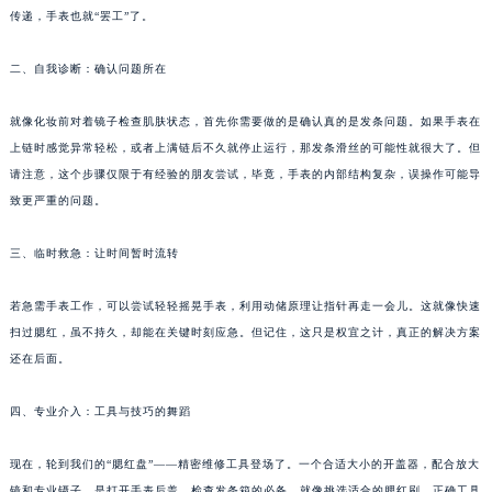
传递，手表也就“罢工”了。
厦门市思明区湖滨东路95号华润大厦写字楼B座11层1104室（需提前预约）
福州市鼓楼区五四路128-1号恒力城写字楼15层03室（需提前预约）
二、自我诊断：确认问题所在
成都市锦江区人民东路6号SAC东原中心写字楼24层2406B室（需提前预约）
重庆市江北区观音桥步行街2号融恒时代广场写字楼9层902室（需提前预约）
就像化妆前对着镜子检查肌肤状态，首先你需要做的是确认真的是发条问题。如果手表在
长沙市芙蓉区定王台街道建湘路393号世茂环球金融中心写字楼（芙蓉广场）10层13室（需提前预约）
上链时感觉异常轻松，或者上满链后不久就停止运行，那发条滑丝的可能性就很大了。但
郑州市二七区铭功路10号华润大厦写字楼29层2905室（需提前预约）
请注意，这个步骤仅限于有经验的朋友尝试，毕竟，手表的内部结构复杂，误操作可能导
致更严重的问题。
太原市迎泽区解放路15号亨得利名表服务中心（品牌授权店）3层整层（需提前预约）
沈阳市沈河区中街路137号亨得利名表服务中心（品牌授权店）1层整层（需提前预约）
三、临时救急：让时间暂时流转
沈阳市沈河区中街路83号亨得利名表服务中心（品牌授权店）1层整层（需提前预约）
乌鲁木齐市天山区红山路26号时代广场（CCMALL）C座17层17-B（需提前预约）
若急需手表工作，可以尝试轻轻摇晃手表，利用动储原理让指针再走一会儿。这就像快速
温州市鹿城区锦绣路1067号置信广场10层1015室（需提前预约）
扫过腮红，虽不持久，却能在关键时刻应急。但记住，这只是权宜之计，真正的解决方案
哈尔滨市道里区友谊西路600号富力中心T2座写字楼29层03室（需提前预约）
还在后面。
大连市中山区人民路15号国际金融大厦7层G室（需提前预约）
四、专业介入：工具与技巧的舞蹈
佛山市禅城区季华五路57号万科金融中心C座12层1205室（需提前预约）
东莞市东城街道鸿福东路1号民盈国贸中心T1写字楼9层907室（需提前预约）
现在，轮到我们的“腮红盘”——精密维修工具登场了。一个合适大小的开盖器，配合放大
无锡市梁溪区人民中路139号恒隆广场写字楼1座11层1104室（需提前预约）