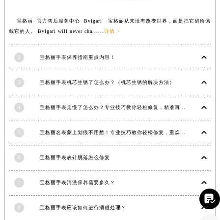
江西省吉安市吉州区井冈山大道宝格丽售后服务中心（需提前预约）
宝格丽 官方售后服务中心 Bvlgari 宝格丽从来没有改变世界，而是把它留给佩
江西省景德镇市珠山区珠山中路宝格丽售后服务中心（需提前预约）
戴它的人。 Bvlgari will never cha......
详情 >
江西省九江市浔阳区浔阳路宝格丽售后服务中心（需提前预约）
江西省南昌市红谷滩新区红谷中大道998号绿地双子塔（中央广场）A1座办公楼14层1407室宝格丽售后服务中心（需提前预约）
2
宝格丽手表保养指南重点内容！
江西省萍乡市安源区萍安北大道与康庄路交叉口宝格丽售后服务中心（需提前预约）
江西省上饶市信州区滨江西路宝格丽售后服务中心（需提前预约）
3
宝格丽手表机芯生锈了怎么办？（机芯生锈的解决方法）
江西省新余市渝水区北湖西路宝格丽售后服务中心（需提前预约）
江西省宜春市袁州区中山中路宝格丽售后服务中心（需提前预约）
4
宝格丽手表走慢了怎么办？专业技巧教你轻松修复，精准再现时间魅力
江西省鹰潭市月湖区胜利东路宝格丽售后服务中心（需提前预约）
山东省德州市德城区东风中路宝格丽售后服务中心（需提前预约）
5
宝格丽名表蒙上划痕不用愁！专业技巧教你轻松修复，重焕奢华光彩
山东省东营市东营区济南路宝格丽售后服务中心（需提前预约）
6
宝格丽手表表针脱落怎么修复
山东省济南市历下区经十路11111号华润中心写字楼（万象城）15层1508室宝格丽售后服务中心（需提前预约）
山东省济宁市任城区太白楼路宝格丽售后服务中心（需提前预约）
7
宝格丽手表清洗保养需要多久？
山东省莱芜市文化南路8号银座商城名表维修一楼名表维修宝格丽售后服务中心（需提前预约）

山东省临沂市兰山区解放路宝格丽售后服务中心（需提前预约）
8
宝格丽手表应该如何进行消磁处理？
山东省日照市东港区烟台路宝格丽售后服务中心（需提前预约）