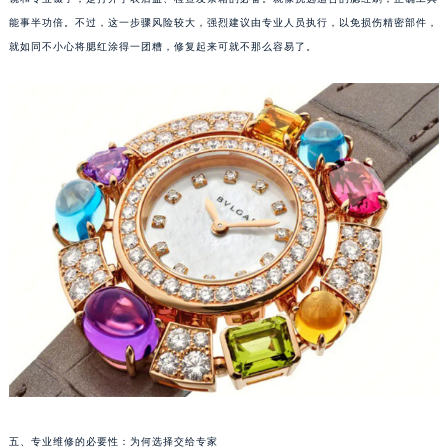
镜和专业镊子，是打开手表后盖、检查发条箱的必备。就像挑选适合的腮红刷，正确工具
南通市崇川区工农路57号圆融广场写字楼16层1603室（需提前预约）
能事半功倍。不过，这一步骤风险较大，强烈建议由专业人员执行，以免损伤精密部件，
苏州市苏州工业园区星港街199号苏州中心办公楼C座22层08室（需提前预约）
就如同不小心将腮红涂得一团糟，修复起来可就不那么容易了。
武汉市江汉区解放大道686号世界贸易大厦38层09室（需提前预约）
南宁市青秀区金湖路59号地王大厦12楼1224室（需提前预约）
合肥市蜀山区潜山路111号万象城华润大厦B座12楼03室（需提前预约）
泉州市丰泽区宝洲路729号浦西万达中心写字楼A座7楼709室（需提前预约）
青岛市南区山东路6号华润大厦B座22层04室（需提前预约）
烟台市芝罘区胜利路139号万达金融中心A座907室（需提前预约）
长春市朝阳区西安大路727号中银大厦A座(旺进大厦)18层09室（需提前预约）
贵阳市南明区都司高架桥路33号亨特国际金融中心14楼14D（需提前预约）
昆明市盘龙区北京路928号同德昆明广场写字楼10层06室（需提前预约）
石家庄市长安区中山东路39号勒泰中心写字楼B座13层07室（需提前预约）
西安市碑林区南关正街88号华侨城长安国际中心E座6楼10室（需提前预约）
海口市龙华区金贸东路5号海口华润大厦B座17层1707室（需提前预约）
唐山市路南区新华东道100号万达广场写字楼A座10层1002室（需提前预约）
台州市椒江区东海大道1800号腾达中心东1幢20楼2002室（需提前预约）
五、专业维修的必要性：为何选择交给专家