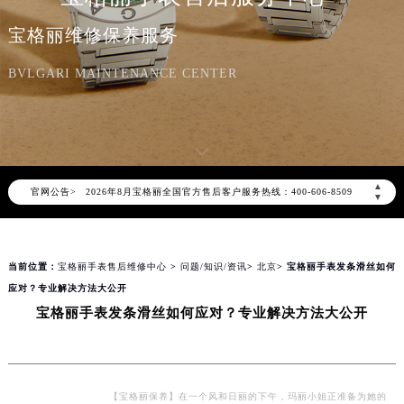
宝格丽维修保养服务
BVLGARI MAINTENANCE CENTER
2026年8月宝格丽中国区售后服务网络优化升级公告
▲
官网公告>
2026年8月宝格丽全国官方售后客户服务热线：400-606-8509
▼
宝格丽官方全国统一服务热线400-606-8509，服务覆盖中国大陆、香港、澳门、台湾全部区域（非大陆需加拨“+86”）
2026年8月宝格丽售后服务中心最新网点地址：
当前位置：
宝格丽手表售后维修中心
>
问题/知识/资讯
>
北京
> 宝格丽手表发条滑丝如何
北京市朝阳区建国门外大街甲6号华熙国际中心写字楼D座11层1102室（北京总部）（需提前预约）
应对？专业解决方法大公开
北京市东城区东长安街1号东方广场写字楼W3座6层602室（需提前预约）
宝格丽手表发条滑丝如何应对？专业解决方法大公开
天津市和平区赤峰道136号天津国际金融中心写字楼26层2603室（需提前预约）
上海市徐汇区虹桥路3号港汇中心写字楼2座37层3705室（需提前预约）
上海市黄浦区南京东路299号宏伊国际广场写字楼8层806室（需提前预约）
南京市秦淮区中山南路1号（新街口）南京中心写字楼22层C1-1室（需提前预约）
【宝格丽保养】在一个风和日丽的下午，玛丽小姐正准备为她的