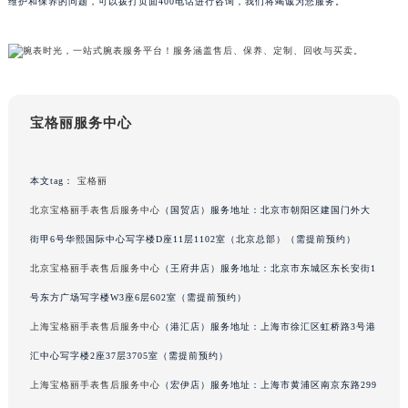
维护和保养的问题，可以拨打页面400电话进行咨询，我们将竭诚为您服务。
吉林省吉林市船营区河南街宝格丽售后服务中心（需提前预约）
吉林省辽源市龙山区人民大街宝格丽售后服务中心（需提前预约）
吉林省梅河口市新华街道梅河大街宝格丽售后服务中心（需提前预约）
吉林省四平市铁东区紫气大路与南九经街交汇处宝格丽售后服务中心（需提前预约）
吉林省松原市宁江区五环大街宝格丽售后服务中心（需提前预约）
宝格丽服务中心
吉林省通化市东昌区环通乡江南大街宝格丽售后服务中心（需提前预约）
吉林省延边市延吉市解放路宝格丽售后服务中心（需提前预约）
本文tag：
宝格丽
辽宁省鞍山市铁东区站前街宝格丽售后服务中心（需提前预约）
北京宝格丽手表售后服务中心
（国贸店）服务地址：北京市朝阳区建国门外大
辽宁省本溪市平山区胜利路宝格丽售后服务中心（需提前预约）
街甲6号华熙国际中心写字楼D座11层1102室（北京总部）（需提前预约）
辽宁省朝阳市双塔区新华路宝格丽售后服务中心（需提前预约）
北京宝格丽手表售后服务中心
（王府井店）服务地址：北京市东城区东长安街1
辽宁省丹东市振兴区七经街宝格丽售后服务中心（需提前预约）
辽宁省抚顺市新抚区东一路宝格丽售后服务中心（需提前预约）
号东方广场写字楼W3座6层602室（需提前预约）
辽宁省阜新市海州区解放大街宝格丽售后服务中心（需提前预约）
上海宝格丽手表售后服务中心
（港汇店）服务地址：上海市徐汇区虹桥路3号港
辽宁省葫芦岛市连山区中央路宝格丽售后服务中心（需提前预约）
汇中心写字楼2座37层3705室（需提前预约）
辽宁省锦州市古塔区中央大街宝格丽售后服务中心（需提前预约）
上海宝格丽手表售后服务中心
（宏伊店）服务地址：上海市黄浦区南京东路299
辽宁省辽阳市白塔区新运大街宝格丽售后服务中心（需提前预约）