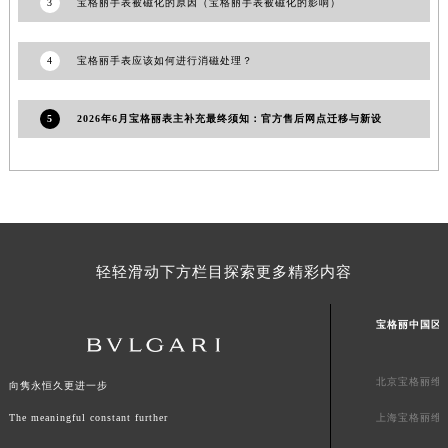
3
宝格丽手表被磁化的原因（宝格丽手表被磁化的影响）
澳门特别行政区大堂区议事亭前地（新马路）宝格丽售后服务中心（需提前预约）
澳门特别行政区风顺堂区南湾大马路宝格丽售后服务中心（需提前预约）
4
宝格丽手表应该如何进行消磁处理？
澳门特别行政区花地玛堂区关闸广场宝格丽售后服务中心（需提前预约）
澳门特别行政区花王堂区大三巴商圈宝格丽售后服务中心（需提前预约）
5
2026年6月宝格丽表主补充最终须知：官方售后网点迁移与新设
澳门特别行政区嘉模堂区官也街宝格丽售后服务中心（需提前预约）
澳门省路氹城市金光大道宝格丽售后服务中心（需提前预约）
澳门特别行政区望德堂区塔石广场宝格丽售后服务中心（需提前预约）
福建省福州市鼓楼区五四路128-1号恒力城写字楼15层03室宝格丽售后服务中心（需提前预约）
福建省厦门市思明区湖滨东路95号万象城华润大厦B座11层1104室宝格丽售后服务中心（需提前预约）
广东省潮州市潮安区新风路与潮汕路交汇处宝格丽售后服务中心（需提前预约）
轻轻滑动下方栏目探索更多精彩内容
广东省广州市天河区天河路230号万菱汇国际中心A塔7层704室宝格丽售后服务中心（需提前预约）
广东省广州市越秀区环市东路371-375号世界贸易中心大厦南塔15层1507室宝格丽售后服务中心（需提前预约）
宝格丽中国区
广东省河源市源城区越王大道宝格丽售后服务中心（需提前预约）
广东省惠州市惠城区江北文昌一路7号华贸大厦1座30层3005室宝格丽售后服务中心（需提前预约）
北京宝格丽维
向隽永恒久更进一步
广东省江门市蓬江区广场西路宝格丽售后服务中心（需提前预约）
The meaningful constant further
上海宝格丽维
广东省揭阳市榕城进贤门步行街宝格丽售后服务中心（需提前预约）