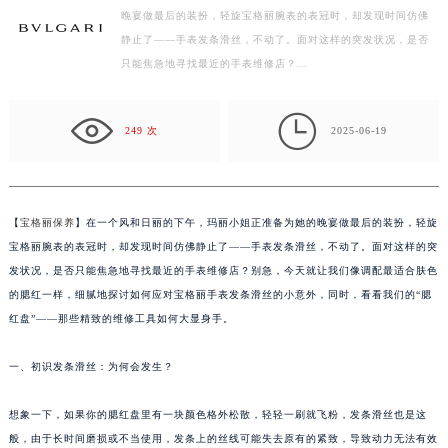
晚宴做最后的装扮，轻旋宝格丽腕表的表冠时，却发现时间仿佛
常州市新北区龙锦路1590号现代传媒中心写字楼5号楼10层1008室（需提前预约）
静止了——手表发条滑丝，不动了。面对这样的突发状况，是否
徐州市鼓楼区淮海东路29号苏宁广场IFC国际金融中心写字楼35层3508室（需提前预约）
只能焦急地寻找最近的手表维修店？…
扬州市邗江区国展路29号星耀天地写字楼1号楼18层1803室（需提前预约）
盐城市盐都区世纪大道5号盐城金融城写字楼1号楼16层1604室（需提前预约）

泰州市海陵区永定东路399号置地商务中心东塔写字楼（华润万象城）17层1706室（需提前预约）
249 次
2025-06-19
宁波市江北区大闸南路500号来福士广场办公楼20层2009室（需提前预约）
杭州市上城区钱江路1366号华润大厦写字楼A座5层503-5室（需提前预约）
金华市金东区东市南街777号金华万达广场写字楼4号楼22层2209室（需提前预约）
【
宝格丽保养
】在一个风和日丽的下午，玛丽小姐正准备为她的晚宴做最后的装扮，轻旋
绍兴市越城区胜利东路379号世茂天际中心写字楼8层805室（需提前预约）
宝格丽腕表的表冠时，却发现时间仿佛静止了——手表发条滑丝，不动了。面对这样的突
嘉兴市南湖区广益路705号嘉兴世界贸易中心写字楼A座13层1304室（需提前预约）
发状况，是否只能焦急地寻找最近的手表维修店？别急，今天就让我们像调配最适合肤色
的腮红一样，细腻地探讨如何应对宝格丽手表发条滑丝的小意外，同时，看看我们的“腮
南昌市红谷滩新区红谷中大道998号绿地双子塔（中央广场）A1座办公楼14层07室（需提前预约）
红盘”——那些精致的维修工具如何大显身手。
济南市历下区经十路11111号华润中心写字楼（万象城）15层1508室（需提前预约）
广州市天河区天河路230号万菱汇国际中心写字楼A塔7层704室（需提前预约）
一、初识发条滑丝：为何会发生？
广州市越秀区环市东路371-375号世界贸易中心大厦南塔写字楼15层07室（需提前预约）
深圳市罗湖区深南东路5001号华润大厦写字楼17层1701室（需提前预约）
想象一下，如果你的腮红盘里有一块颜色格外松散，轻轻一刷就飞粉，发条滑丝也是这
惠州市惠城区江北文昌一路7号华贸大厦写字楼1座30层05室（需提前预约）
般，由于长时间磨损或不当使用，发条上的丝线可能失去原有的紧致，导致动力无法有效