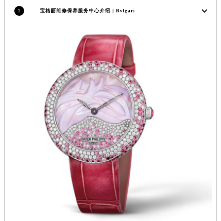
福建省宁德市蕉城区天湖东路宝格丽售后服务中心（需提前预约）
1
宝格丽维修保养服务中心介绍 | Bvlgari
福建省莆田市城厢区霞林街道荔华东大道宝格丽售后服务中心（需提前预约）
福建省三明市三元区东乾二路宝格丽售后服务中心（需提前预约）
福建省漳州市龙文区步港路宝格丽售后服务中心（需提前预约）
江苏省常州市新北区龙锦路1590号现代传媒中心5号楼10层1008室宝格丽售后服务中心（需提前预约）
江苏省淮安市清江浦区淮海北路宝格丽售后服务中心（需提前预约）
江苏省连云港市海州区通灌北路宝格丽售后服务中心（需提前预约）
江苏省南京市秦淮区中山南路1号南京中心22层22-C1-C3室宝格丽售后服务中心（需提前预约）
江苏省宿迁市宿城区西湖路宝格丽售后服务中心（需提前预约）
江苏省泰州市海陵区永定东路399号置地商务中心东塔（华润万象城）17层1706室宝格丽售后服务中心（需提前预约）
江苏省徐州市鼓楼区淮海东路29号苏宁广场IFC国际金融中心35层3508室宝格丽售后服务中心（需提前预约）
江苏省盐城市盐都区世纪大道5号盐城金融城写字楼1号楼16层1604室宝格丽售后服务中心（需提前预约）
江苏省扬州市邗江区国展路29号星耀天地写字楼1号楼18层1803室宝格丽售后服务中心（需提前预约）
江苏省镇江市京口区中山东路宝格丽售后服务中心（需提前预约）
江西省抚州市临川区赣东大道宝格丽售后服务中心（需提前预约）
江西省赣州市章贡区文清路宝格丽售后服务中心（需提前预约）