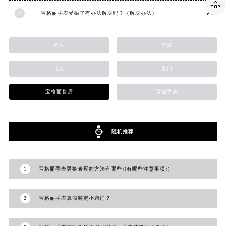

山东省泰安市泰山区财源街道泰山大街宝格丽售后服务中心（需提前预约）
9
宝格丽手表受磁了有办法解决吗？（解决办法）
山东省威海市环翠区新威海路89号振华商厦一楼名表维修宝格丽售后服务中心（需提前预约）
山东省潍坊市奎文区东风东街宝格丽售后服务中心（需提前预约）
包头
宁波
山东省枣庄市滕州市北辛路与善国路交叉口宝格丽售后服务中心（需提前预约）
山东省淄博市张店区金晶大道宝格丽售后服务中心（需提前预约）
北京
厦门
上海市黄浦区南京东路299号宏伊国际广场写字楼8层806室宝格丽售后服务中心（需提前预约）
宝格丽售后
雷达手表
上海市徐汇区虹桥路3号港汇中心2座37层3705室宝格丽售后服务中心（需提前预约）
浙江省杭州市上城区钱江路1366号华润大厦A座5层503-5室宝格丽售后服务中心（需提前预约）
浙江省湖州市吴兴区劳动路宝格丽售后服务中心（需提前预约）
随机推荐
浙江省嘉兴市南湖区广益路705号嘉兴世界贸易中心A座13层1304室宝格丽售后服务中心（需提前预约）
浙江省金华市金东区东市南街777号金华万达广场4号楼22楼2209室宝格丽售后服务中心（需提前预约）
浙江省丽水市莲都区解放街宝格丽售后服务中心（需提前预约）
1
宝格丽手表更换表冠的方法有哪些?(有哪些注意事项?)
浙江省宁波市江北区大闸南路500号来福士广场办公楼20层2009室宝格丽售后服务中心（需提前预约）
浙江省衢州市柯城区上街宝格丽售后服务中心（需提前预约）
2
宝格丽手表真假鉴定小窍门？
浙江省绍兴市越城区胜利东路379号世茂天际中心写字楼8层805室宝格丽售后服务中心（需提前预约）
浙江省舟山市定海区解放东路宝格丽售后服务中心（需提前预约）