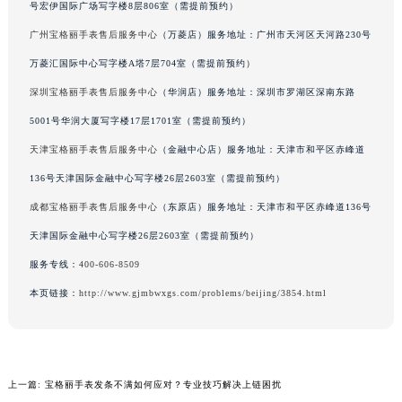
号宏伊国际广场写字楼8层806室（需提前预约）
辽宁省盘锦市兴隆台区石油大街宝格丽售后服务中心（需提前预约）
广州宝格丽手表售后服务中心
（万菱店）服务地址：广州市天河区天河路230号
辽宁省铁岭市银州区南马路宝格丽售后服务中心（需提前预约）
万菱汇国际中心写字楼A塔7层704室（需提前预约）
辽宁省营口市站前区市府路与渤海大街交叉口宝格丽售后服务中心（需提前预约）
辽宁省沈阳市沈河区中街路137号亨得利名表维修授权店1楼宝格丽售后服务中心（需提前预约）
深圳宝格丽手表售后服务中心
（华润店）服务地址：深圳市罗湖区深南东路
辽宁省沈阳市沈河区中街路83号亨得利名表维修授权店1楼宝格丽售后服务中心（需提前预约）
5001号华润大厦写字楼17层1701室（需提前预约）
北京市朝阳区建国门外大街甲6号华熙国际中心D座11层1102室宝格丽售后服务中心（北京总部）（需提前预约）
天津宝格丽手表售后服务中心
（金融中心店）服务地址：天津市和平区赤峰道
北京市东城区东长安街1号王府井东方广场W3座6层602室宝格丽售后服务中心（需提前预约）
136号天津国际金融中心写字楼26层2603室（需提前预约）
河北省保定市竞秀区朝阳北大街北国先天下宝格丽售后服务中心（需提前预约）
成都宝格丽手表售后服务中心
（东原店）服务地址：天津市和平区赤峰道136号
内蒙古自治区阿拉善盟市左旗土尔扈特大街宝格丽售后服务中心（需提前预约）
天津国际金融中心写字楼26层2603室（需提前预约）
内蒙古自治区巴彦淖尔市临河区新华街宝格丽售后服务中心（需提前预约）
服务专线：
400-606-8509
内蒙古自治区包头市青山区幸福路甲3号王府井百货名表维修宝格丽售后服务中心（需提前预约）
内蒙古自治区赤峰市红山区哈达街宝格丽售后服务中心（需提前预约）
本页链接：
http://www.gjmbwxgs.com/problems/beijing/3854.html
内蒙古自治区鄂尔多斯市东胜区伊金霍洛街宝格丽售后服务中心（需提前预约）
内蒙古自治区呼伦贝尔市海拉尔区中央街宝格丽售后服务中心（需提前预约）
内蒙古自治区通辽市科尔沁区明仁大街宝格丽售后服务中心（需提前预约）
上一篇:
宝格丽手表发条不满如何应对？专业技巧解决上链困扰
内蒙古自治区乌海市海勃湾区人民南路宝格丽售后服务中心（需提前预约）