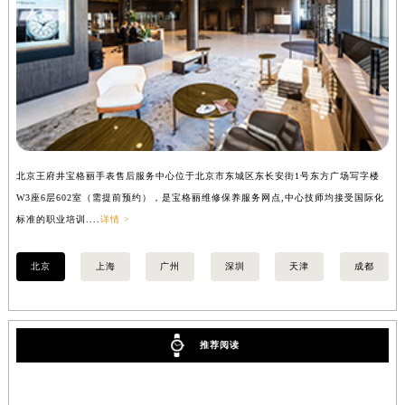
安徽省蚌埠市蚌山区淮河路宝格丽售后服务中心（需提前预约）
安徽省亳州市谯城区魏武大道宝格丽售后服务中心（需提前预约）
安徽省池州市贵池区长江路宝格丽售后服务中心（需提前预约）
安徽省滁州市琅琊区南谯北路宝格丽售后服务中心（需提前预约）
安徽省阜阳市颍州区颍州北路宝格丽售后服务中心（需提前预约）
安徽省淮北市相山区淮海路宝格丽售后服务中心（需提前预约）
安徽省淮南市田家庵区国庆中路宝格丽售后服务中心（需提前预约）
北京王府井宝格丽手表售后服务中心位于北京市东城区东长安街1号东方广场写字楼
上
安徽省黄山市屯溪区黄山西路宝格丽售后服务中心（需提前预约）
W3座6层602室（需提前预约），是宝格丽维修保养服务网点,中心技师均接受国际化
3
安徽省六安市金安区解放中路宝格丽售后服务中心（需提前预约）
标准的职业培训....
详情 >
职业
安徽省马鞍山市雨山区湖南西路宝格丽售后服务中心（需提前预约）
北京
上海
广州
深圳
天津
成都
安徽省宿州市埇桥区人民中路宝格丽售后服务中心（需提前预约）
安徽省铜陵市铜官区石城大道宝格丽售后服务中心（需提前预约）
安徽省芜湖市镜湖区中山路步行街宝格丽售后服务中心（需提前预约）
安徽省宣城市宣州区叠嶂西路宝格丽售后服务中心（需提前预约）
推荐阅读
福建省龙岩市新罗区九一南路宝格丽售后服务中心（需提前预约）
福建省南平市建阳区人民西路宝格丽售后服务中心（需提前预约）