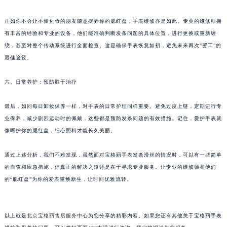
内蒙古自治区呼和浩特市玉泉区大学西街70号华润万象城写字楼（鄂尔多斯大厦）23层2326室（需提前预约）
正如你不会让不懂化妆的朋友随意摆弄你的腮红盘，手表维修亦是如此。专业的维修师拥
甘肃省兰州市七里河区西津西路16号兰州中心写字楼21层2102室（需提前预约）
有丰富的经验和专业的设备，他们能准确判断发条问题的具体位置，进行更换或重新缠
重庆市解放碑渝中区民权路28号英利国际金融中心写字楼20层01室（需提前预约）
绕，甚至对整个传动系统进行全面检查。这是确保手表恢复如初，避免未来再次“罢工”的
黑龙江省大庆市萨尔图区会战大街宝格丽售后服务中心（需提前预约）
最佳途径。
黑龙江省鹤岗市向阳区红军路宝格丽售后服务中心（需提前预约）
黑龙江省黑河市爱辉区中央街宝格丽售后服务中心（需提前预约）
六、日常养护：预防胜于治疗
黑龙江省鸡西市鸡冠区红军路宝格丽售后服务中心（需提前预约）
最后，如同每日卸妆保养一样，对手表的日常护理同样重要。避免过度上链，定期进行专
黑龙江省佳木斯市向阳区长安路宝格丽售后服务中心（需提前预约）
业保养，减少剧烈运动时的佩戴，这些都是预防发条问题的有效措施。记住，爱护手表就
黑龙江省牡丹江市东安区太平路宝格丽售后服务中心（需提前预约）
像呵护你的腮红盘，细心照料才能长久美丽。
黑龙江省七台河市桃山区大同街宝格丽售后服务中心（需提前预约）
黑龙江省齐齐哈尔市龙沙区龙华路宝格丽售后服务中心（需提前预约）
通过上述分析，我们不难发现，虽然面对宝格丽手表发条滑丝的情况时，可以有一些简单
黑龙江省双鸭山市尖山区新兴大街宝格丽售后服务中心（需提前预约）
的自查和应急措施，但真正的解决之道还是在于寻求专业服务。让专业的维修师和他们
黑龙江省绥化市北林区新华街与康庄路交叉口宝格丽售后服务中心（需提前预约）
的“腮红盘”为你的爱表重焕新生，让时间优雅流转。
黑龙江省伊春市伊美区通河路宝格丽售后服务中心（需提前预约）
吉林省白城市洮北区明仁南街宝格丽售后服务中心（需提前预约）
以上就是
北京宝格丽售后服务中心
为您分享的精彩内容。如果您还有其他关于宝格丽手表
吉林省白山市浑江区浑江大街宝格丽售后服务中心（需提前预约）