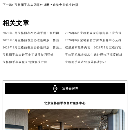
下一篇:
宝格丽手表表冠意外折断？速览专业解决妙招
内蒙古自治区乌兰察布市集宁区恩和大街宝格丽售后服务中心（需提前预约）
内蒙古自治区锡林郭勒盟市锡林浩特市光明街与额尔敦路交叉口宝格丽售后服务中心（需提前预约）
相关文章
内蒙古自治区兴安盟市乌兰浩特市兴安大街宝格丽售后服务中心（需提前预约）
山西省大同市平城区迎宾街宝格丽售后服务中心（需提前预约）
2026年6月宝格丽表友必读手册：售后网点搬迁及新开
2026年6月宝格丽表友必读内容：官方保养维修中心搬迁新开完整名录
山西省晋城市城区黄华街宝格丽售后服务中心（需提前预约）
2026年6月宝格丽表主必读最终版：售后网点迁移与新开业
2026年6月宝格丽官方保养服务中心及维修点迁移新设补充公告原文对外发布
山西省晋中市榆次区顺城街宝格丽售后服务中心（需提前预约）
2026年6月宝格丽表主必备最终版：售后网点迁移与新开业
权威发布最终内容：2026年5月宝格丽官方维修保养服务中心搬迁新开整体安排
山西省临汾市尧都区解放路宝格丽售后服务中心（需提前预约）
宝格丽手表表针不走了处理技巧详解
宝格丽机械表机芯生锈处理技巧深度解析
山西省吕梁市离石区永宁中路与建设街交叉口宝格丽售后服务中心（需提前预约）
宝格丽手表表盘有划痕解决方法
宝格丽手表表针脱落解决技巧
山西省朔州市朔城区怡西路与鄯阳西街交汇处宝格丽售后服务中心（需提前预约）
山西省忻州市忻府区和平东街与七一南路交叉口宝格丽售后服务中心（需提前预约）
山西省阳泉市郊区平阳东街与新城大道交叉口宝格丽售后服务中心（需提前预约）
宝格丽保养
山西省运城市盐湖区河东街宝格丽售后服务中心（需提前预约）
山西省长治市潞州区英雄中路宝格丽售后服务中心（需提前预约）
北京宝格丽手表售后服务中心
山西省太原市迎泽区迎泽街道解放路15号亨得利名表维修授权店3楼宝格丽售后服务中心（需提前预约）
天津市和平区赤峰道136号天津国际金融中心26层2603室宝格丽售后服务中心（需提前预约）
安徽省安庆市迎江区人民路宝格丽售后服务中心（需提前预约）