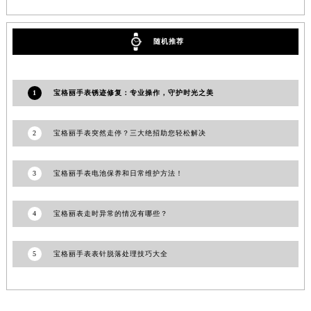
江西省景德镇市珠山区珠山中路宝格丽售后服务中心（需提前预约）
江西省九江市浔阳区浔阳路宝格丽售后服务中心（需提前预约）
随机推荐
江西省南昌市红谷滩新区红谷中大道998号绿地双子塔（中央广场）A1座办公楼14层1407室宝格丽售后服务中心（需提前预约）
江西省萍乡市安源区萍安北大道与康庄路交叉口宝格丽售后服务中心（需提前预约）
江西省上饶市信州区滨江西路宝格丽售后服务中心（需提前预约）
1
宝格丽手表锈迹修复：专业操作，守护时光之美
江西省新余市渝水区北湖西路宝格丽售后服务中心（需提前预约）
江西省宜春市袁州区中山中路宝格丽售后服务中心（需提前预约）
2
宝格丽手表突然走停？三大绝招助您轻松解决
江西省鹰潭市月湖区胜利东路宝格丽售后服务中心（需提前预约）
山东省德州市德城区东风中路宝格丽售后服务中心（需提前预约）
3
宝格丽手表电池保养和日常维护方法！
山东省东营市东营区济南路宝格丽售后服务中心（需提前预约）
山东省济南市历下区经十路11111号华润中心写字楼（万象城）15层1508室宝格丽售后服务中心（需提前预约）
4
宝格丽表走时异常的情况有哪些？
山东省济宁市任城区太白楼路宝格丽售后服务中心（需提前预约）
山东省莱芜市文化南路8号银座商城名表维修一楼名表维修宝格丽售后服务中心（需提前预约）
5
宝格丽手表表针脱落处理技巧大全
山东省临沂市兰山区解放路宝格丽售后服务中心（需提前预约）
山东省日照市东港区烟台路宝格丽售后服务中心（需提前预约）
山东省泰安市泰山区财源街道泰山大街宝格丽售后服务中心（需提前预约）