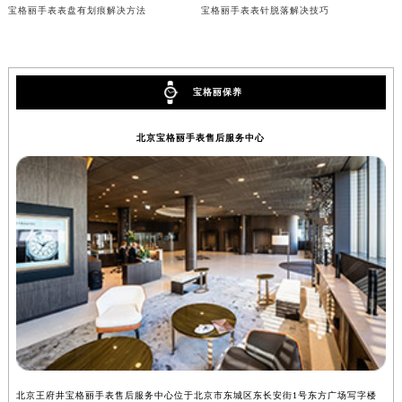
宝格丽手表表盘有划痕解决方法
宝格丽手表表针脱落解决技巧
辽宁省铁岭市银州区南马路宝格丽售后服务中心（需提前预约）
辽宁省营口市站前区市府路与渤海大街交叉口宝格丽售后服务中心（需提前预约）
辽宁省沈阳市沈河区中街路137号亨得利名表维修授权店1楼宝格丽售后服务中心（需提前预约）
辽宁省沈阳市沈河区中街路83号亨得利名表维修授权店1楼宝格丽售后服务中心（需提前预约）
宝格丽保养
北京市朝阳区建国门外大街甲6号华熙国际中心D座11层1102室宝格丽售后服务中心（北京总部）（需提前预约）
北京宝格丽手表售后服务中心
北京市东城区东长安街1号王府井东方广场W3座6层602室宝格丽售后服务中心（需提前预约）
河北省保定市竞秀区朝阳北大街北国先天下宝格丽售后服务中心（需提前预约）
内蒙古自治区阿拉善盟市左旗土尔扈特大街宝格丽售后服务中心（需提前预约）
内蒙古自治区巴彦淖尔市临河区新华街宝格丽售后服务中心（需提前预约）
内蒙古自治区包头市青山区幸福路甲3号王府井百货名表维修宝格丽售后服务中心（需提前预约）
内蒙古自治区赤峰市红山区哈达街宝格丽售后服务中心（需提前预约）
内蒙古自治区鄂尔多斯市东胜区伊金霍洛街宝格丽售后服务中心（需提前预约）
内蒙古自治区呼伦贝尔市海拉尔区中央街宝格丽售后服务中心（需提前预约）
内蒙古自治区通辽市科尔沁区明仁大街宝格丽售后服务中心（需提前预约）
内蒙古自治区乌海市海勃湾区人民南路宝格丽售后服务中心（需提前预约）
内蒙古自治区乌兰察布市集宁区恩和大街宝格丽售后服务中心（需提前预约）
北京王府井宝格丽手表售后服务中心位于北京市东城区东长安街1号东方广场写字楼
上