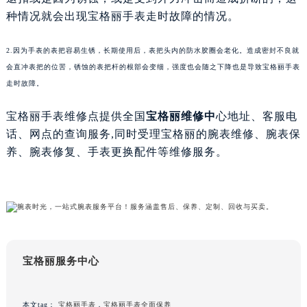
苏州市苏州工业园区星港街199号苏州中心办公楼C座22层08室（需提前预约）
种情况就会出现宝格丽手表走时故障的情况。
武汉市江汉区解放大道686号世界贸易大厦38层09室（需提前预约）
2.因为手表的表把容易生锈，长期使用后，表把头内的防水胶圈会老化。造成密封不良就
南宁市青秀区金湖路59号地王大厦12楼1224室（需提前预约）
会直冲表把的位罟，锈蚀的表把杆的根部会变细，强度也会随之下降也是导致宝格丽手表
合肥市蜀山区潜山路111号万象城华润大厦B座12楼03室（需提前预约）
走时故障。
泉州市丰泽区宝洲路729号浦西万达中心写字楼A座7楼709室（需提前预约）
青岛市南区山东路6号华润大厦B座22层04室（需提前预约）
宝格丽手表维修点提供全国
宝格丽维修中
心地址、客服电
烟台市芝罘区胜利路139号万达金融中心A座907室（需提前预约）
话、网点的查询服务,同时受理宝格丽的腕表维修、腕表保
长春市朝阳区西安大路727号中银大厦A座(旺进大厦)18层09室（需提前预约）
养、腕表修复、手表更换配件等维修服务。
贵阳市南明区都司高架桥路33号亨特国际金融中心14楼14D（需提前预约）
昆明市盘龙区北京路928号同德昆明广场写字楼10层06室（需提前预约）
石家庄市长安区中山东路39号勒泰中心写字楼B座13层07室（需提前预约）
西安市碑林区南关正街88号华侨城长安国际中心E座6楼10室（需提前预约）
海口市龙华区金贸东路5号海口华润大厦B座17层1707室（需提前预约）
宝格丽服务中心
唐山市路南区新华东道100号万达广场写字楼A座10层1002室（需提前预约）
台州市椒江区东海大道1800号腾达中心东1幢20楼2002室（需提前预约）
内蒙古自治区呼和浩特市玉泉区大学西街70号华润万象城写字楼（鄂尔多斯大厦）23层2326室（需提前预约）
本文tag：
宝格丽手表
，
宝格丽手表全面保养