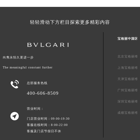
山东省威海市环翠区新威海路89号振华商厦一楼名表维修宝格丽售后服务中心（需提前预约）
山东省潍坊市奎文区东风东街宝格丽售后服务中心（需提前预约）
轻轻滑动下方栏目探索更多精彩内容
山东省枣庄市滕州市北辛路与善国路交叉口宝格丽售后服务中心（需提前预约）
山东省淄博市张店区金晶大道宝格丽售后服务中心（需提前预约）
宝格丽中国区
上海市黄浦区南京东路299号宏伊国际广场写字楼8层806室宝格丽售后服务中心（需提前预约）
上海市徐汇区虹桥路3号港汇中心2座37层3705室宝格丽售后服务中心（需提前预约）
北京宝格丽维
向隽永恒久更进一步
浙江省杭州市上城区钱江路1366号华润大厦A座5层503-5室宝格丽售后服务中心（需提前预约）
浙江省湖州市吴兴区劳动路宝格丽售后服务中心（需提前预约）
The meaningful constant further
上海宝格丽维
浙江省嘉兴市南湖区广益路705号嘉兴世界贸易中心A座13层1304室宝格丽售后服务中心（需提前预约）
天津宝格丽维

总部服务热线
浙江省金华市金东区东市南街777号金华万达广场4号楼22楼2209室宝格丽售后服务中心（需提前预约）
广州宝格丽维
400-606-8509
浙江省丽水市莲都区解放街宝格丽售后服务中心（需提前预约）
深圳宝格丽维
浙江省宁波市江北区大闸南路500号来福士广场办公楼20层2009室宝格丽售后服务中心（需提前预约）
营业时间：
浙江省衢州市柯城区上街宝格丽售后服务中心（需提前预约）
成都宝格丽维

门店营业时间：09:00-19:30
浙江省绍兴市越城区胜利东路379号世茂天际中心写字楼8层805室宝格丽售后服务中心（需提前预约）
客服在线时间：8:00-22:00
浙江省舟山市定海区解放东路宝格丽售后服务中心（需提前预约）
客服及门店节假日不休
澳门特别行政区大堂区议事亭前地（新马路）宝格丽售后服务中心（需提前预约）