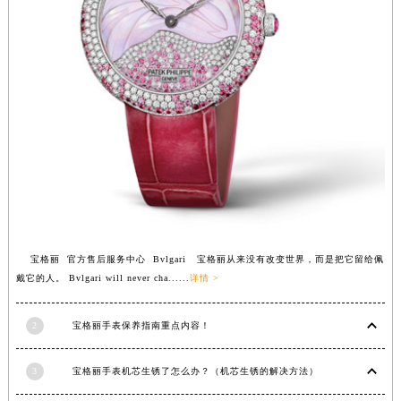
安徽省亳州市谯城区魏武大道宝格丽售后服务中心（需提前预约）
安徽省池州市贵池区长江路宝格丽售后服务中心（需提前预约）
安徽省滁州市琅琊区南谯北路宝格丽售后服务中心（需提前预约）
安徽省阜阳市颍州区颍州北路宝格丽售后服务中心（需提前预约）
安徽省淮北市相山区淮海路宝格丽售后服务中心（需提前预约）
安徽省淮南市田家庵区国庆中路宝格丽售后服务中心（需提前预约）
安徽省黄山市屯溪区黄山西路宝格丽售后服务中心（需提前预约）
安徽省六安市金安区解放中路宝格丽售后服务中心（需提前预约）
安徽省马鞍山市雨山区湖南西路宝格丽售后服务中心（需提前预约）
安徽省宿州市埇桥区人民中路宝格丽售后服务中心（需提前预约）
宝格丽 官方售后服务中心 Bvlgari 宝格丽从来没有改变世界，而是把它留给佩
安徽省铜陵市铜官区石城大道宝格丽售后服务中心（需提前预约）
戴它的人。 Bvlgari will never cha......
详情 >
安徽省芜湖市镜湖区中山路步行街宝格丽售后服务中心（需提前预约）
安徽省宣城市宣州区叠嶂西路宝格丽售后服务中心（需提前预约）
2
宝格丽手表保养指南重点内容！
福建省龙岩市新罗区九一南路宝格丽售后服务中心（需提前预约）
福建省南平市建阳区人民西路宝格丽售后服务中心（需提前预约）
3
宝格丽手表机芯生锈了怎么办？（机芯生锈的解决方法）
福建省宁德市蕉城区天湖东路宝格丽售后服务中心（需提前预约）