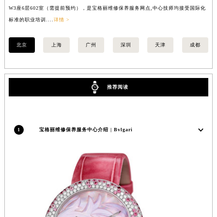
W3座6层602室（需提前预约），是宝格丽维修保养服务网点,中心技师均接受国际化
3
内蒙古自治区锡林郭勒盟市锡林浩特市光明街与额尔敦路交叉口宝格丽售后服务中心（需提前预约）
标准的职业培训....
详情 >
职业
内蒙古自治区兴安盟市乌兰浩特市兴安大街宝格丽售后服务中心（需提前预约）
山西省大同市平城区迎宾街宝格丽售后服务中心（需提前预约）
北京
上海
广州
深圳
天津
成都
山西省晋城市城区黄华街宝格丽售后服务中心（需提前预约）
山西省晋中市榆次区顺城街宝格丽售后服务中心（需提前预约）
山西省临汾市尧都区解放路宝格丽售后服务中心（需提前预约）
推荐阅读
山西省吕梁市离石区永宁中路与建设街交叉口宝格丽售后服务中心（需提前预约）
山西省朔州市朔城区怡西路与鄯阳西街交汇处宝格丽售后服务中心（需提前预约）
山西省忻州市忻府区和平东街与七一南路交叉口宝格丽售后服务中心（需提前预约）
1
宝格丽维修保养服务中心介绍 | Bvlgari
山西省阳泉市郊区平阳东街与新城大道交叉口宝格丽售后服务中心（需提前预约）
山西省运城市盐湖区河东街宝格丽售后服务中心（需提前预约）
山西省长治市潞州区英雄中路宝格丽售后服务中心（需提前预约）
山西省太原市迎泽区迎泽街道解放路15号亨得利名表维修授权店3楼宝格丽售后服务中心（需提前预约）
天津市和平区赤峰道136号天津国际金融中心26层2603室宝格丽售后服务中心（需提前预约）
安徽省安庆市迎江区人民路宝格丽售后服务中心（需提前预约）
安徽省蚌埠市蚌山区淮河路宝格丽售后服务中心（需提前预约）