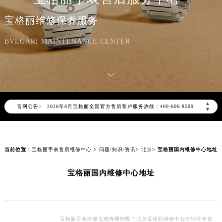
宝格丽维修保养服务
BVLGARI MAINTENANCE CENTER
2026年8月宝格丽中国区售后服务网络优化升级公告
2026年8月宝格丽全国官方售后客户服务热线：400-606-8509
▲
官网公告>
宝格丽官方全国统一服务热线400-606-8509，服务覆盖中国大陆、香港、澳门、台湾全部区域（非大陆需加拨“+86”）
▼
2026年8月宝格丽售后服务中心最新网点地址：
北京市朝阳区建国门外大街甲6号华熙国际中心写字楼D座11层1102室（北京总部）（需提前预约）
北京市东城区东长安街1号东方广场写字楼W3座6层602室（需提前预约）
当前位置：
宝格丽手表售后维修中心
>
问题/知识/资讯
>
北京
> 宝格丽国内维修中心地址
天津市和平区赤峰道136号天津国际金融中心写字楼26层2603室（需提前预约）
宝格丽国内维修中心地址
上海市徐汇区虹桥路3号港汇中心写字楼2座37层3705室（需提前预约）
上海市黄浦区南京东路299号宏伊国际广场写字楼8层806室（需提前预约）
南京市秦淮区中山南路1号（新街口）南京中心写字楼22层C1-1室（需提前预约）
常州市新北区龙锦路1590号现代传媒中心写字楼5号楼10层1008室（需提前预约）
宝格丽手表维修点都有哪些呢？北京宝格丽维修中心分别分布在