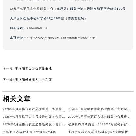
吉林省辽源市龙山区人民大街宝格丽售后服务中心（需提前预约）
成都宝格丽手表售后服务中心
（东原店）服务地址：天津市和平区赤峰道136号
吉林省梅河口市新华街道梅河大街宝格丽售后服务中心（需提前预约）
天津国际金融中心写字楼26层2603室（需提前预约）
吉林省四平市铁东区紫气大路与南九经街交汇处宝格丽售后服务中心（需提前预约）
服务专线：
400-606-8509
吉林省松原市宁江区五环大街宝格丽售后服务中心（需提前预约）
本页链接：
http://www.gjmbwxgs.com/problems/883.html
吉林省通化市东昌区环通乡江南大街宝格丽售后服务中心（需提前预约）
吉林省延边市延吉市解放路宝格丽售后服务中心（需提前预约）
辽宁省鞍山市铁东区站前街宝格丽售后服务中心（需提前预约）
辽宁省本溪市平山区胜利路宝格丽售后服务中心（需提前预约）
上一篇:
宝格丽手表怎么更换电池
辽宁省朝阳市双塔区新华路宝格丽售后服务中心（需提前预约）
下一篇:
宝格丽维修服务中心在哪
辽宁省丹东市振兴区七经街宝格丽售后服务中心（需提前预约）
辽宁省抚顺市新抚区东一路宝格丽售后服务中心（需提前预约）
相关文章
辽宁省阜新市海州区解放大街宝格丽售后服务中心（需提前预约）
辽宁省葫芦岛市连山区中央路宝格丽售后服务中心（需提前预约）
2026年6月宝格丽表友必读手册：售后网点搬迁及新开
2026年6月宝格丽表友必读内容：官方保养维修中心搬迁新开完整名录
辽宁省锦州市古塔区中央大街宝格丽售后服务中心（需提前预约）
2026年6月宝格丽表主必读最终版：售后网点迁移与新开业
2026年6月宝格丽官方保养服务中心及维修点迁移新设补充公告原文对外发布
2026年6月宝格丽表主必备最终版：售后网点迁移与新开业
权威发布最终内容：2026年5月宝格丽官方维修保养服务中心搬迁新开整体安排
辽宁省辽阳市白塔区新运大街宝格丽售后服务中心（需提前预约）
宝格丽手表表针不走了处理技巧详解
宝格丽机械表机芯生锈处理技巧深度解析
辽宁省盘锦市兴隆台区石油大街宝格丽售后服务中心（需提前预约）