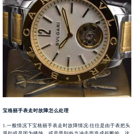
福州市鼓楼区五四路128-1号恒力城写字楼15层03室（需提前预约）
成都市锦江区人民东路6号SAC东原中心写字楼24层2406B室（需提前预约）
重庆市江北区观音桥步行街2号融恒时代广场写字楼9层902室（需提前预约）
长沙市芙蓉区定王台街道建湘路393号世茂环球金融中心写字楼（芙蓉广场）10层13室（需提前预约）
郑州市二七区铭功路10号华润大厦写字楼29层2905室（需提前预约）
太原市迎泽区解放路15号亨得利名表服务中心（品牌授权店）3层整层（需提前预约）
沈阳市沈河区中街路137号亨得利名表服务中心（品牌授权店）1层整层（需提前预约）
沈阳市沈河区中街路83号亨得利名表服务中心（品牌授权店）1层整层（需提前预约）
乌鲁木齐市天山区红山路26号时代广场（CCMALL）C座17层17-B（需提前预约）
温州市鹿城区锦绣路1067号置信广场10层1015室（需提前预约）
哈尔滨市道里区友谊西路600号富力中心T2座写字楼29层03室（需提前预约）
大连市中山区人民路15号国际金融大厦7层G室（需提前预约）
佛山市禅城区季华五路57号万科金融中心C座12层1205室（需提前预约）
宝格丽手表走时故障怎么处理
东莞市东城街道鸿福东路1号民盈国贸中心T1写字楼9层907室（需提前预约）
无锡市梁溪区人民中路139号恒隆广场写字楼1座11层1104室（需提前预约）
1.一般情况下宝格丽手表走时故障情况:往往是由于表把头
南通市崇川区工农路57号圆融广场写字楼16层1603室（需提前预约）
退扣或是因为锈蚀，或是受到外力冲击而造成折断的，这