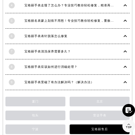
4
宝格丽手表走慢了怎么办？专业技巧教你轻松修复，精准再现时间魅力
福建省莆田市城厢区霞林街道荔华东大道宝格丽售后服务中心（需提前预约）
福建省三明市三元区东乾二路宝格丽售后服务中心（需提前预约）
5
宝格丽名表蒙上划痕不用愁！专业技巧教你轻松修复，重焕奢华光彩
福建省漳州市龙文区步港路宝格丽售后服务中心（需提前预约）
江苏省常州市新北区龙锦路1590号现代传媒中心5号楼10层1008室宝格丽售后服务中心（需提前预约）
6
宝格丽手表表针脱落怎么修复
江苏省淮安市清江浦区淮海北路宝格丽售后服务中心（需提前预约）
江苏省连云港市海州区通灌北路宝格丽售后服务中心（需提前预约）
7
宝格丽手表清洗保养需要多久？
江苏省南京市秦淮区中山南路1号南京中心22层22-C1-C3室宝格丽售后服务中心（需提前预约）
江苏省宿迁市宿城区西湖路宝格丽售后服务中心（需提前预约）
8
宝格丽手表应该如何进行消磁处理？
江苏省泰州市海陵区永定东路399号置地商务中心东塔（华润万象城）17层1706室宝格丽售后服务中心（需提前预约）
江苏省徐州市鼓楼区淮海东路29号苏宁广场IFC国际金融中心35层3508室宝格丽售后服务中心（需提前预约）
9
宝格丽手表受磁了有办法解决吗？（解决办法）
江苏省盐城市盐都区世纪大道5号盐城金融城写字楼1号楼16层1604室宝格丽售后服务中心（需提前预约）
江苏省扬州市邗江区国展路29号星耀天地写字楼1号楼18层1803室宝格丽售后服务中心（需提前预约）
厦门
北京
江苏省镇江市京口区中山东路宝格丽售后服务中心（需提前预约）

包头
雷达手表
江西省抚州市临川区赣东大道宝格丽售后服务中心（需提前预约）
江西省赣州市章贡区文清路宝格丽售后服务中心（需提前预约）

宁波
宝格丽售后
江西省吉安市吉州区井冈山大道宝格丽售后服务中心（需提前预约）