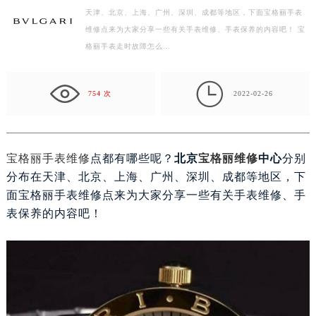
天津、北京、上海、广州、深圳、成都等地区，下面宝格丽手表
徐州市鼓楼区淮海东路29号苏宁广场IFC国际金融中心写字楼35层3508室（需提前预约）
维修点来为大家分享一些有关手表维修、手表保养的内容吧！ 宝
扬州市邗江区国展路29号星耀天地写字楼1号楼18层1803室（需提前预约）
格丽手表走时故障怎么…
盐城市盐都区世纪大道5号盐城金融城写字楼1号楼16层1604室（需提前预约）
泰州市海陵区永定东路399号置地商务中心东塔写字楼（华润万象城）17层1706室（需提前预约）

宁波市江北区大闸南路500号来福士广场办公楼20层2009室（需提前预约）
754 次
2022-02-26
杭州市上城区钱江路1366号华润大厦写字楼A座5层503-5室（需提前预约）
金华市金东区东市南街777号金华万达广场写字楼4号楼22层2209室（需提前预约）
绍兴市越城区胜利东路379号世茂天际中心写字楼8层805室（需提前预约）
宝格丽手表维修
点都有哪些呢？
北京
宝格丽维修
中心
分别
嘉兴市南湖区广益路705号嘉兴世界贸易中心写字楼A座13层1304室（需提前预约）
分布在天津、北京、上海、广州、深圳、成都等地区，下
南昌市红谷滩新区红谷中大道998号绿地双子塔（中央广场）A1座办公楼14层07室（需提前预约）
面宝格丽手表维修点来为大家分享一些有关手表维修、手
济南市历下区经十路11111号华润中心写字楼（万象城）15层1508室（需提前预约）
表保养的内容吧！
广州市天河区天河路230号万菱汇国际中心写字楼A塔7层704室（需提前预约）
广州市越秀区环市东路371-375号世界贸易中心大厦南塔写字楼15层07室（需提前预约）
深圳市罗湖区深南东路5001号华润大厦写字楼17层1701室（需提前预约）
惠州市惠城区江北文昌一路7号华贸大厦写字楼1座30层05室（需提前预约）
厦门市思明区湖滨东路95号华润大厦写字楼B座11层1104室（需提前预约）