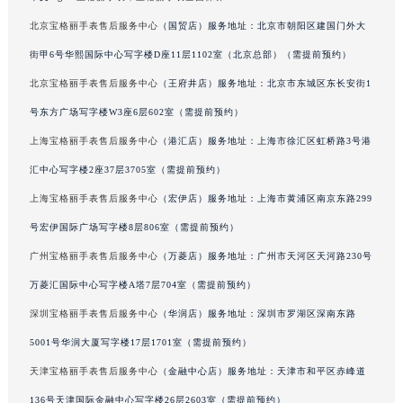
甘肃省兰州市七里河区西津西路16号兰州中心写字楼21层2102室（需提前预约）
北京宝格丽手表售后服务中心
（国贸店）服务地址：北京市朝阳区建国门外大
重庆市解放碑渝中区民权路28号英利国际金融中心写字楼20层01室（需提前预约）
街甲6号华熙国际中心写字楼D座11层1102室（北京总部）（需提前预约）
黑龙江省大庆市萨尔图区会战大街宝格丽售后服务中心（需提前预约）
北京宝格丽手表售后服务中心
（王府井店）服务地址：北京市东城区东长安街1
黑龙江省鹤岗市向阳区红军路宝格丽售后服务中心（需提前预约）
号东方广场写字楼W3座6层602室（需提前预约）
黑龙江省黑河市爱辉区中央街宝格丽售后服务中心（需提前预约）
上海宝格丽手表售后服务中心
（港汇店）服务地址：上海市徐汇区虹桥路3号港
黑龙江省鸡西市鸡冠区红军路宝格丽售后服务中心（需提前预约）
黑龙江省佳木斯市向阳区长安路宝格丽售后服务中心（需提前预约）
汇中心写字楼2座37层3705室（需提前预约）
黑龙江省牡丹江市东安区太平路宝格丽售后服务中心（需提前预约）
上海宝格丽手表售后服务中心
（宏伊店）服务地址：上海市黄浦区南京东路299
黑龙江省七台河市桃山区大同街宝格丽售后服务中心（需提前预约）
号宏伊国际广场写字楼8层806室（需提前预约）
黑龙江省齐齐哈尔市龙沙区龙华路宝格丽售后服务中心（需提前预约）
广州宝格丽手表售后服务中心
（万菱店）服务地址：广州市天河区天河路230号
黑龙江省双鸭山市尖山区新兴大街宝格丽售后服务中心（需提前预约）
万菱汇国际中心写字楼A塔7层704室（需提前预约）
黑龙江省绥化市北林区新华街与康庄路交叉口宝格丽售后服务中心（需提前预约）
深圳宝格丽手表售后服务中心
（华润店）服务地址：深圳市罗湖区深南东路
黑龙江省伊春市伊美区通河路宝格丽售后服务中心（需提前预约）
5001号华润大厦写字楼17层1701室（需提前预约）
吉林省白城市洮北区明仁南街宝格丽售后服务中心（需提前预约）
吉林省白山市浑江区浑江大街宝格丽售后服务中心（需提前预约）
天津宝格丽手表售后服务中心
（金融中心店）服务地址：天津市和平区赤峰道
吉林省吉林市船营区河南街宝格丽售后服务中心（需提前预约）
136号天津国际金融中心写字楼26层2603室（需提前预约）