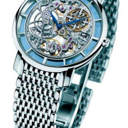
大连市中山区人民路15号国际金融大厦7层G室（需提前预约）
佛山市禅城区季华五路57号万科金融中心C座12层1205室（需提前预约）
东莞市东城街道鸿福东路1号民盈国贸中心T1写字楼9层907室（需提前预约）
无锡市梁溪区人民中路139号恒隆广场写字楼1座11层1104室（需提前预约）
南通市崇川区工农路57号圆融广场写字楼16层1603室（需提前预约）
苏州市苏州工业园区星港街199号苏州中心办公楼C座22层08室（需提前预约）
武汉市江汉区解放大道686号世界贸易大厦38层09室（需提前预约）
南宁市青秀区金湖路59号地王大厦12楼1224室（需提前预约）
合肥市蜀山区潜山路111号万象城华润大厦B座12楼03室（需提前预约）
泉州市丰泽区宝洲路729号浦西万达中心写字楼A座7楼709室（需提前预约）
青岛市南区山东路6号华润大厦B座22层04室（需提前预约）
烟台市芝罘区胜利路139号万达金融中心A座907室（需提前预约）
长春市朝阳区西安大路727号中银大厦A座(旺进大厦)18层09室（需提前预约）
贵阳市南明区都司高架桥路33号亨特国际金融中心14楼14D（需提前预约）
昆明市盘龙区北京路928号同德昆明广场写字楼10层06室（需提前预约）
石家庄市长安区中山东路39号勒泰中心写字楼B座13层07室（需提前预约）