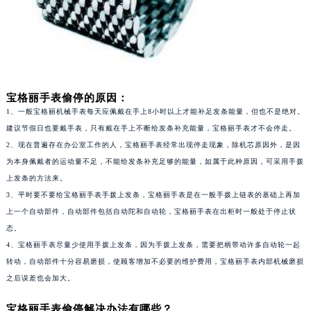
西安市碑林区南关正街88号华侨城长安国际中心E座6楼10室（需提前预约）
海口市龙华区金贸东路5号海口华润大厦B座17层1707室（需提前预约）
唐山市路南区新华东道100号万达广场写字楼A座10层1002室（需提前预约）
台州市椒江区东海大道1800号腾达中心东1幢20楼2002室（需提前预约）
内蒙古自治区呼和浩特市玉泉区大学西街70号华润万象城写字楼（鄂尔多斯大厦）23层2326室（需提前预约）
宝格丽手表偷停的原因：
1、一般宝格丽机械手表每天应佩戴在手上8小时以上才能补足发条能量，但也不是绝对。
甘肃省兰州市七里河区西津西路16号兰州中心写字楼21层2102室（需提前预约）
建议节假日也要戴手表，只有戴在手上不断给发条补充能量，宝格丽手表才不会停走。
重庆市解放碑渝中区民权路28号英利国际金融中心写字楼20层01室（需提前预约）
2、现在普遍存在办公室工作的人，宝格丽手表经常出现停走现象，除机芯原因外，是因
黑龙江省大庆市萨尔图区会战大街宝格丽售后服务中心（需提前预约）
为本身佩戴者的运动量不足，不能给发条补充足够的能量，如属于此种原因，可采用手拨
黑龙江省鹤岗市向阳区红军路宝格丽售后服务中心（需提前预约）
上发条的方法来。
黑龙江省黑河市爱辉区中央街宝格丽售后服务中心（需提前预约）
3、平时要不要给宝格丽手表手拨上发条，宝格丽手表是在一般手拨上链表的基础上再加
黑龙江省鸡西市鸡冠区红军路宝格丽售后服务中心（需提前预约）
上一个自动部件，自动部件包括自动陀和自动轮，宝格丽手表在出柜时一般处于停止状
态。
黑龙江省佳木斯市向阳区长安路宝格丽售后服务中心（需提前预约）
4、宝格丽手表尽量少使用手拨上发条，因为手拨上发条，需要把柄带动许多自动轮一起
黑龙江省牡丹江市东安区太平路宝格丽售后服务中心（需提前预约）
转动，自动部件十分容易磨损，使顾客增加不必要的维护费用，宝格丽手表内部机械磨损
黑龙江省七台河市桃山区大同街宝格丽售后服务中心（需提前预约）
之后误差也会加大。
黑龙江省齐齐哈尔市龙沙区龙华路宝格丽售后服务中心（需提前预约）
宝格丽手表偷停解决办法有哪些？
黑龙江省双鸭山市尖山区新兴大街宝格丽售后服务中心（需提前预约）