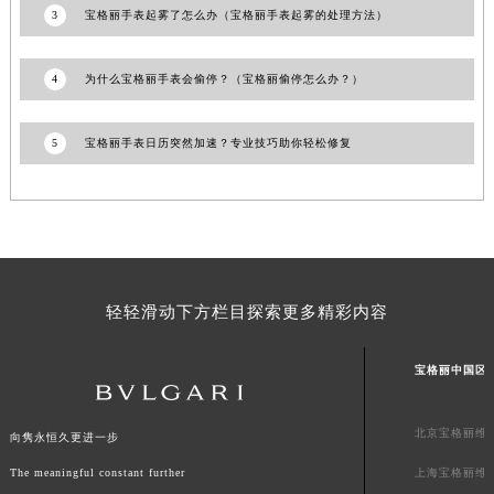
3
宝格丽手表起雾了怎么办（宝格丽手表起雾的处理方法）
广东省河源市源城区越王大道宝格丽售后服务中心（需提前预约）
广东省惠州市惠城区江北文昌一路7号华贸大厦1座30层3005室宝格丽售后服务中心（需提前预约）
4
为什么宝格丽手表会偷停？（宝格丽偷停怎么办？）
广东省江门市蓬江区广场西路宝格丽售后服务中心（需提前预约）
广东省揭阳市榕城进贤门步行街宝格丽售后服务中心（需提前预约）
5
宝格丽手表日历突然加速？专业技巧助你轻松修复
广东省茂名市电白区水东街道迎宾大道宝格丽售后服务中心（需提前预约）
广东省梅州市梅江区金燕大道宝格丽售后服务中心（需提前预约）
广东省清远市清城区湖西路宝格丽售后服务中心（需提前预约）
广东省汕头市龙湖区长平路宝格丽售后服务中心（需提前预约）
广东省汕尾市城区香洲街道园林社区翠园街宝格丽售后服务中心（需提前预约）
广东省韶关市武江区芙蓉新区与老城中心交汇处宝格丽售后服务中心（需提前预约）
轻轻滑动下方栏目探索更多精彩内容
广东省深圳市罗湖区深南东路5001号华润大厦17层1701室宝格丽售后服务中心（需提前预约）
广东省阳江市江城区东风一路宝格丽售后服务中心（需提前预约）
宝格丽中国区
广东省云浮市云城区金山路宝格丽售后服务中心（需提前预约）
广东省湛江市赤坎区观海北路宝格丽售后服务中心（需提前预约）
北京宝格丽维
向隽永恒久更进一步
广东省肇庆市端州区信安大道与砚都大道交汇处宝格丽售后服务中心（需提前预约）
The meaningful constant further
上海宝格丽维
广西壮族自治区百色市右江区中山二路宝格丽售后服务中心（需提前预约）