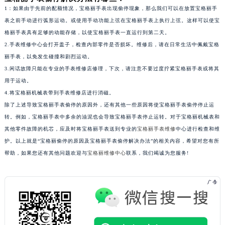
1：如果由于先前的配额情况，宝格丽手表出现偷停现象，那么我们可以在放置宝格丽手
黑龙江省绥化市北林区新华街与康庄路交叉口宝格丽售后服务中心（需提前预约）
表之前手动进行弧形运动。或使用手动功能上弦在宝格丽手表上执行上弦。这样可以使宝
黑龙江省伊春市伊美区通河路宝格丽售后服务中心（需提前预约）
格丽手表具有足够的动能存储，以使宝格丽手表一直运行到第二天。
吉林省白城市洮北区明仁南街宝格丽售后服务中心（需提前预约）
2.手表维修中心会打开盖子，检查内部零件是否损坏。维修后，请在日常生活中佩戴宝格
吉林省白山市浑江区浑江大街宝格丽售后服务中心（需提前预约）
丽手表，以免发生碰撞和剧烈运动。
吉林省吉林市船营区河南街宝格丽售后服务中心（需提前预约）
3.闲话故障只能在专业的手表维修店修理，下次，请注意不要过度拧紧宝格丽手表或将其
用于运动。
吉林省辽源市龙山区人民大街宝格丽售后服务中心（需提前预约）
4.将宝格丽机械表带到手表维修店进行消磁。
吉林省梅河口市新华街道梅河大街宝格丽售后服务中心（需提前预约）
除了上述导致宝格丽手表偷停的原因外，还有其他一些原因将使宝格丽手表偷停停止运
吉林省四平市铁东区紫气大路与南九经街交汇处宝格丽售后服务中心（需提前预约）
转。例如，宝格丽手表中多余的油泥也会导致宝格丽手表停止运转。对于宝格丽机械表和
吉林省松原市宁江区五环大街宝格丽售后服务中心（需提前预约）
其他零件故障的机芯，应及时将宝格丽手表送到专业的
宝格丽手表维修
中心进行检查和维
吉林省通化市东昌区环通乡江南大街宝格丽售后服务中心（需提前预约）
护。以上就是“宝格丽偷停的原因及宝格丽手表偷停解决办法”的相关内容，希望对您有所
吉林省延边市延吉市解放路宝格丽售后服务中心（需提前预约）
帮助，如果您还有其他问题欢迎与
宝格丽维修中心
联系，我们竭诚为您服务!
辽宁省鞍山市铁东区站前街宝格丽售后服务中心（需提前预约）
辽宁省本溪市平山区胜利路宝格丽售后服务中心（需提前预约）
辽宁省朝阳市双塔区新华路宝格丽售后服务中心（需提前预约）
辽宁省丹东市振兴区七经街宝格丽售后服务中心（需提前预约）
辽宁省抚顺市新抚区东一路宝格丽售后服务中心（需提前预约）