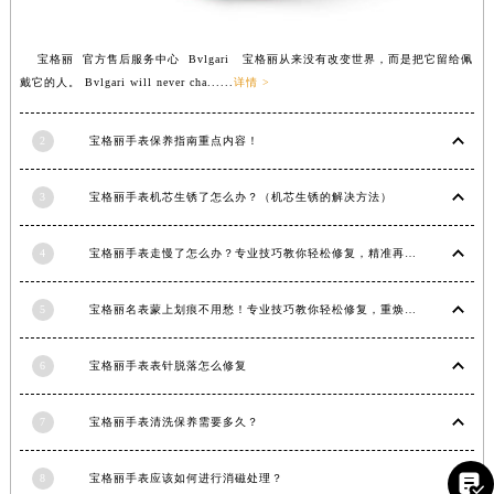
山东省济宁市任城区太白楼路宝格丽售后服务中心（需提前预约）
山东省莱芜市文化南路8号银座商城名表维修一楼名表维修宝格丽售后服务中心（需提前预约）
宝格丽 官方售后服务中心 Bvlgari 宝格丽从来没有改变世界，而是把它留给佩
戴它的人。 Bvlgari will never cha......
详情 >
山东省临沂市兰山区解放路宝格丽售后服务中心（需提前预约）
山东省日照市东港区烟台路宝格丽售后服务中心（需提前预约）
2
宝格丽手表保养指南重点内容！
山东省泰安市泰山区财源街道泰山大街宝格丽售后服务中心（需提前预约）
山东省威海市环翠区新威海路89号振华商厦一楼名表维修宝格丽售后服务中心（需提前预约）
3
宝格丽手表机芯生锈了怎么办？（机芯生锈的解决方法）
山东省潍坊市奎文区东风东街宝格丽售后服务中心（需提前预约）
山东省枣庄市滕州市北辛路与善国路交叉口宝格丽售后服务中心（需提前预约）
4
宝格丽手表走慢了怎么办？专业技巧教你轻松修复，精准再现时间魅力
山东省淄博市张店区金晶大道宝格丽售后服务中心（需提前预约）
上海市黄浦区南京东路299号宏伊国际广场写字楼8层806室宝格丽售后服务中心（需提前预约）
5
宝格丽名表蒙上划痕不用愁！专业技巧教你轻松修复，重焕奢华光彩
上海市徐汇区虹桥路3号港汇中心2座37层3705室宝格丽售后服务中心（需提前预约）
浙江省杭州市上城区钱江路1366号华润大厦A座5层503-5室宝格丽售后服务中心（需提前预约）
6
宝格丽手表表针脱落怎么修复
浙江省湖州市吴兴区劳动路宝格丽售后服务中心（需提前预约）
7
宝格丽手表清洗保养需要多久？
浙江省嘉兴市南湖区广益路705号嘉兴世界贸易中心A座13层1304室宝格丽售后服务中心（需提前预约）
浙江省金华市金东区东市南街777号金华万达广场4号楼22楼2209室宝格丽售后服务中心（需提前预约）

8
宝格丽手表应该如何进行消磁处理？
浙江省丽水市莲都区解放街宝格丽售后服务中心（需提前预约）