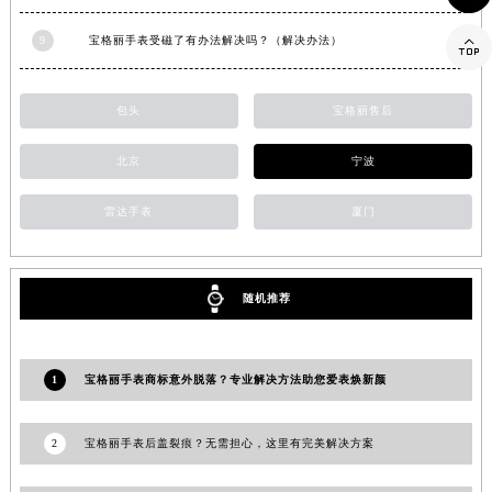
浙江省宁波市江北区大闸南路500号来福士广场办公楼20层2009室宝格丽售后服务中心（需提前预约）

9
宝格丽手表受磁了有办法解决吗？（解决办法）
浙江省衢州市柯城区上街宝格丽售后服务中心（需提前预约）
浙江省绍兴市越城区胜利东路379号世茂天际中心写字楼8层805室宝格丽售后服务中心（需提前预约）
包头
宝格丽售后
浙江省舟山市定海区解放东路宝格丽售后服务中心（需提前预约）
澳门特别行政区大堂区议事亭前地（新马路）宝格丽售后服务中心（需提前预约）
北京
宁波
澳门特别行政区风顺堂区南湾大马路宝格丽售后服务中心（需提前预约）
澳门特别行政区花地玛堂区关闸广场宝格丽售后服务中心（需提前预约）
雷达手表
厦门
澳门特别行政区花王堂区大三巴商圈宝格丽售后服务中心（需提前预约）
澳门特别行政区嘉模堂区官也街宝格丽售后服务中心（需提前预约）
随机推荐
澳门省路氹城市金光大道宝格丽售后服务中心（需提前预约）
澳门特别行政区望德堂区塔石广场宝格丽售后服务中心（需提前预约）
福建省福州市鼓楼区五四路128-1号恒力城写字楼15层03室宝格丽售后服务中心（需提前预约）
1
宝格丽手表商标意外脱落？专业解决方法助您爱表焕新颜
福建省厦门市思明区湖滨东路95号万象城华润大厦B座11层1104室宝格丽售后服务中心（需提前预约）
广东省潮州市潮安区新风路与潮汕路交汇处宝格丽售后服务中心（需提前预约）
2
宝格丽手表后盖裂痕？无需担心，这里有完美解决方案
广东省广州市天河区天河路230号万菱汇国际中心A塔7层704室宝格丽售后服务中心（需提前预约）
广东省广州市越秀区环市东路371-375号世界贸易中心大厦南塔15层1507室宝格丽售后服务中心（需提前预约）