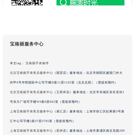
辽宁省阜新市海州区解放大街宝格丽售后服务中心（需提前预约）
辽宁省葫芦岛市连山区中央路宝格丽售后服务中心（需提前预约）
辽宁省锦州市古塔区中央大街宝格丽售后服务中心（需提前预约）
辽宁省辽阳市白塔区新运大街宝格丽售后服务中心（需提前预约）
辽宁省盘锦市兴隆台区石油大街宝格丽售后服务中心（需提前预约）
宝格丽服务中心
辽宁省铁岭市银州区南马路宝格丽售后服务中心（需提前预约）
辽宁省营口市站前区市府路与渤海大街交叉口宝格丽售后服务中心（需提前预约）
本文tag：
宝格丽手表偷停
辽宁省沈阳市沈河区中街路137号亨得利名表维修授权店1楼宝格丽售后服务中心（需提前预约）
北京宝格丽手表售后服务中心
（国贸店）服务地址：北京市朝阳区建国门外大
辽宁省沈阳市沈河区中街路83号亨得利名表维修授权店1楼宝格丽售后服务中心（需提前预约）
街甲6号华熙国际中心写字楼D座11层1102室（北京总部）（需提前预约）
北京市朝阳区建国门外大街甲6号华熙国际中心D座11层1102室宝格丽售后服务中心（北京总部）（需提前预约）
北京市东城区东长安街1号王府井东方广场W3座6层602室宝格丽售后服务中心（需提前预约）
北京宝格丽手表售后服务中心
（王府井店）服务地址：北京市东城区东长安街1
河北省保定市竞秀区朝阳北大街北国先天下宝格丽售后服务中心（需提前预约）
号东方广场写字楼W3座6层602室（需提前预约）
内蒙古自治区阿拉善盟市左旗土尔扈特大街宝格丽售后服务中心（需提前预约）
上海宝格丽手表售后服务中心
（港汇店）服务地址：上海市徐汇区虹桥路3号港
内蒙古自治区巴彦淖尔市临河区新华街宝格丽售后服务中心（需提前预约）
汇中心写字楼2座37层3705室（需提前预约）
内蒙古自治区包头市青山区幸福路甲3号王府井百货名表维修宝格丽售后服务中心（需提前预约）
上海宝格丽手表售后服务中心
（宏伊店）服务地址：上海市黄浦区南京东路299
内蒙古自治区赤峰市红山区哈达街宝格丽售后服务中心（需提前预约）