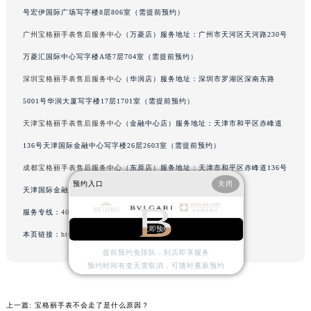
号宏伊国际广场写字楼8层806室（需提前预约）
内蒙古自治区鄂尔多斯市东胜区伊金霍洛街宝格丽售后服务中心（需提前预约）
广州宝格丽手表售后服务中心
（万菱店）服务地址：广州市天河区天河路230号
内蒙古自治区呼伦贝尔市海拉尔区中央街宝格丽售后服务中心（需提前预约）
内蒙古自治区通辽市科尔沁区明仁大街宝格丽售后服务中心（需提前预约）
万菱汇国际中心写字楼A塔7层704室（需提前预约）
内蒙古自治区乌海市海勃湾区人民南路宝格丽售后服务中心（需提前预约）
深圳宝格丽手表售后服务中心
（华润店）服务地址：深圳市罗湖区深南东路
内蒙古自治区乌兰察布市集宁区恩和大街宝格丽售后服务中心（需提前预约）
5001号华润大厦写字楼17层1701室（需提前预约）
内蒙古自治区锡林郭勒盟市锡林浩特市光明街与额尔敦路交叉口宝格丽售后服务中心（需提前预约）
天津宝格丽手表售后服务中心
（金融中心店）服务地址：天津市和平区赤峰道
内蒙古自治区兴安盟市乌兰浩特市兴安大街宝格丽售后服务中心（需提前预约）
136号天津国际金融中心写字楼26层2603室（需提前预约）
山西省大同市平城区迎宾街宝格丽售后服务中心（需提前预约）
成都宝格丽手表售后服务中心
（东原店）服务地址：天津市和平区赤峰道136号
山西省晋城市城区黄华街宝格丽售后服务中心（需提前预约）
预约入口
关闭
天津国际金融中心写字楼26层2603室（需提前预约）
山西省晋中市榆次区顺城街宝格丽售后服务中心（需提前预约）
山西省临汾市尧都区解放路宝格丽售后服务中心（需提前预约）
服务专线：
400-606-8509
立即预约
山西省吕梁市离石区永宁中路与建设街交叉口宝格丽售后服务中心（需提前预约）
本页链接：
http://www.gjmbwxgs.com/problems/622.html
山西省朔州市朔城区怡西路与鄯阳西街交汇处宝格丽售后服务中心（需提前预约）
提前预约免排队，到店即享服务
预约时间有变无需取消，可随时重新预约
山西省忻州市忻府区和平东街与七一南路交叉口宝格丽售后服务中心（需提前预约）
山西省阳泉市郊区平阳东街与新城大道交叉口宝格丽售后服务中心（需提前预约）
上一篇:
宝格丽手表不会走了是什么原因？
山西省运城市盐湖区河东街宝格丽售后服务中心（需提前预约）