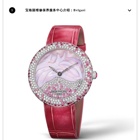
江苏省扬州市邗江区国展路29号星耀天地写字楼1号楼18层1803室宝格丽售后服务中心（需提前预约）
1
宝格丽维修保养服务中心介绍 | Bvlgari
江苏省镇江市京口区中山东路宝格丽售后服务中心（需提前预约）
江西省抚州市临川区赣东大道宝格丽售后服务中心（需提前预约）
江西省赣州市章贡区文清路宝格丽售后服务中心（需提前预约）
江西省吉安市吉州区井冈山大道宝格丽售后服务中心（需提前预约）
江西省景德镇市珠山区珠山中路宝格丽售后服务中心（需提前预约）
江西省九江市浔阳区浔阳路宝格丽售后服务中心（需提前预约）
江西省南昌市红谷滩新区红谷中大道998号绿地双子塔（中央广场）A1座办公楼14层1407室宝格丽售后服务中心（需提前预约）
江西省萍乡市安源区萍安北大道与康庄路交叉口宝格丽售后服务中心（需提前预约）
江西省上饶市信州区滨江西路宝格丽售后服务中心（需提前预约）
江西省新余市渝水区北湖西路宝格丽售后服务中心（需提前预约）
江西省宜春市袁州区中山中路宝格丽售后服务中心（需提前预约）
江西省鹰潭市月湖区胜利东路宝格丽售后服务中心（需提前预约）
山东省德州市德城区东风中路宝格丽售后服务中心（需提前预约）
山东省东营市东营区济南路宝格丽售后服务中心（需提前预约）
山东省济南市历下区经十路11111号华润中心写字楼（万象城）15层1508室宝格丽售后服务中心（需提前预约）