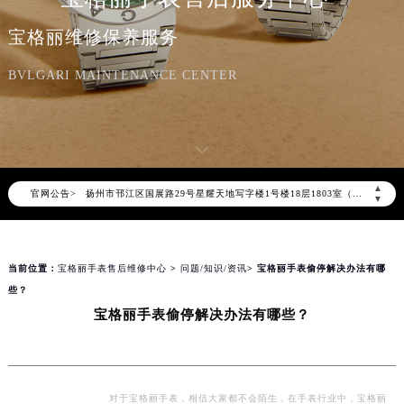
天津市和平区赤峰道136号天津国际金融中心写字楼26层2603室（需提前预约）
宝格丽维修保养服务
上海市徐汇区虹桥路3号港汇中心写字楼2座37层3705室（需提前预约）
上海市黄浦区南京东路299号宏伊国际广场写字楼8层806室（需提前预约）
BVLGARI MAINTENANCE CENTER
南京市秦淮区中山南路1号（新街口）南京中心写字楼22层C1-1室（需提前预约）
常州市新北区龙锦路1590号现代传媒中心写字楼5号楼10层1008室（需提前预约）
徐州市鼓楼区淮海东路29号苏宁广场IFC国际金融中心写字楼35层3508室（需提前预约）
扬州市邗江区国展路29号星耀天地写字楼1号楼18层1803室（需提前预约）
▲
官网公告>
盐城市盐都区世纪大道5号盐城金融城写字楼1号楼16层1604室（需提前预约）
▼
泰州市海陵区永定东路399号置地商务中心东塔写字楼（华润万象城）17层1706室（需提前预约）
宁波市江北区大闸南路500号来福士广场办公楼20层2009室（需提前预约）
当前位置：
宝格丽手表售后维修中心
>
问题/知识/资讯
> 宝格丽手表偷停解决办法有哪
杭州市上城区钱江路1366号华润大厦写字楼A座5层503-5室（需提前预约）
些？
金华市金东区东市南街777号金华万达广场写字楼4号楼22层2209室（需提前预约）
宝格丽手表偷停解决办法有哪些？
绍兴市越城区胜利东路379号世茂天际中心写字楼8层805室（需提前预约）
嘉兴市南湖区广益路705号嘉兴世界贸易中心写字楼A座13层1304室（需提前预约）
南昌市红谷滩新区红谷中大道998号绿地双子塔（中央广场）A1座办公楼14层07室（需提前预约）
对于宝格丽手表，相信大家都不会陌生，在手表行业中，宝格丽
济南市历下区经十路11111号华润中心写字楼（万象城）15层1508室（需提前预约）