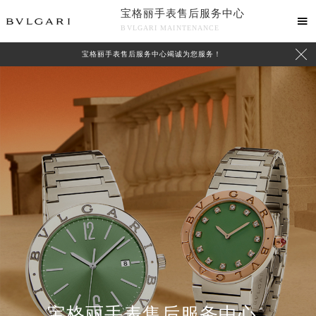
宝格丽手表售后服务中心

BVLGARI MAINTENANCE

宝格丽手表售后服务中心竭诚为您服务！
中心介绍
联系我们
2026年8月宝格丽中国区售后服务网络优化升级公告
2026年8月宝格丽全国官方售后客户服务热线：400-606-8509
宝格丽官方全国统一服务热线400-606-8509，服务覆盖中国大陆、香港、澳门、台湾全部区域（非大陆需加拨“+86”）
2026年8月宝格丽售后服务中心最新网点地址：
北京市朝阳区建国门外大街甲6号华熙国际中心写字楼D座11层1102室（北京总部）（需提前预约）
宝格丽手表售后服务中心
北京市东城区东长安街1号东方广场写字楼W3座6层602室（需提前预约）