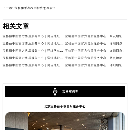
山西省长治市潞州区英雄中路宝格丽售后服务中心（需提前预约）
下一篇:
宝格丽手表检测报告怎么看？
山西省太原市迎泽区迎泽街道解放路15号亨得利名表维修授权店3楼宝格丽售后服务中心（需提前预约）
天津市和平区赤峰道136号天津国际金融中心26层2603室宝格丽售后服务中心（需提前预约）
相关文章
安徽省安庆市迎江区人民路宝格丽售后服务中心（需提前预约）
宝格丽中国官方售后服务中心｜网点地址与电话权威信息公示（2026年7月最新）
宝格丽中国官方售后服务中心｜网点地址及24小时热线权威信息公示（2026年7月最新）
安徽省蚌埠市蚌山区淮河路宝格丽售后服务中心（需提前预约）
宝格丽中国官方售后服务中心｜网点地址及24小时电话权威信息公示（2026年7月最新）
宝格丽中国官方售后服务中心｜详细网点地址及服务电话权威信息公示（2026年7月最新）
安徽省亳州市谯城区魏武大道宝格丽售后服务中心（需提前预约）
宝格丽中国官方售后服务中心｜详细网点地址与电话权威信息公示（2026年7月最新）
宝格丽中国官方售后服务中心｜详细网点地址及热线权威信息公示（2026年7月最新）
安徽省池州市贵池区长江路宝格丽售后服务中心（需提前预约）
宝格丽中国官方售后服务中心｜详细地址与官方热线权威信息公示（2026年7月最新）
宝格丽中国官方售后服务中心｜网点地址及官方热线权威信息公示（2026年7月最新）
安徽省滁州市琅琊区南谯北路宝格丽售后服务中心（需提前预约）
宝格丽中国官方售后服务中心｜网点地址与官方电话权威信息公示（2026年7月最新）
宝格丽中国官方售后服务中心｜详细地址和官方售后电话权威信息公示（2026年7月最新）
安徽省阜阳市颍州区颍州北路宝格丽售后服务中心（需提前预约）
安徽省淮北市相山区淮海路宝格丽售后服务中心（需提前预约）
安徽省淮南市田家庵区国庆中路宝格丽售后服务中心（需提前预约）
宝格丽保养
安徽省黄山市屯溪区黄山西路宝格丽售后服务中心（需提前预约）
安徽省六安市金安区解放中路宝格丽售后服务中心（需提前预约）
北京宝格丽手表售后服务中心
安徽省马鞍山市雨山区湖南西路宝格丽售后服务中心（需提前预约）
安徽省宿州市埇桥区人民中路宝格丽售后服务中心（需提前预约）
安徽省铜陵市铜官区石城大道宝格丽售后服务中心（需提前预约）