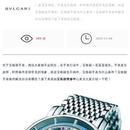
一直遥遥领先。手表发生故障，时而偷停是很常见的现象，就连
广州市天河区天河路230号万菱汇国际中心写字楼A塔7层704室（需提前预约）
宝格丽也不例外。宝格丽手表为什么偷停？宝格丽手表偷停解决
广州市越秀区环市东路371-375号世界贸易中心大厦南塔写字楼15层07室（需提前预约）
办法有哪些？接下来就由宝格丽…
深圳市罗湖区深南东路5001号华润大厦写字楼17层1701室（需提前预约）
惠州市惠城区江北文昌一路7号华贸大厦写字楼1座30层05室（需提前预约）

689 次
2021-11-04
厦门市思明区湖滨东路95号华润大厦写字楼B座11层1104室（需提前预约）
福州市鼓楼区五四路128-1号恒力城写字楼15层03室（需提前预约）
成都市锦江区人民东路6号SAC东原中心写字楼24层2406B室（需提前预约）
重庆市江北区观音桥步行街2号融恒时代广场写字楼9层902室（需提前预约）
对于宝格丽手表，相信大家都不会陌生，在手表行业中，宝格丽一直遥遥领先。手表发生
长沙市芙蓉区定王台街道建湘路393号世茂环球金融中心写字楼（芙蓉广场）10层13室（需提前预约）
故障，时而偷停是很常见的现象，就连宝格丽也不例外。宝格丽手表为什么偷停？宝格丽
手表偷停解决办法有哪些？接下来就由
宝格丽维修
中
心来为大家介绍一下吧！
郑州市二七区铭功路10号华润大厦写字楼29层2905室（需提前预约）
太原市迎泽区解放路15号亨得利名表服务中心（品牌授权店）3层整层（需提前预约）
沈阳市沈河区中街路137号亨得利名表服务中心（品牌授权店）1层整层（需提前预约）
沈阳市沈河区中街路83号亨得利名表服务中心（品牌授权店）1层整层（需提前预约）
乌鲁木齐市天山区红山路26号时代广场（CCMALL）C座17层17-B（需提前预约）
温州市鹿城区锦绣路1067号置信广场10层1015室（需提前预约）
哈尔滨市道里区友谊西路600号富力中心T2座写字楼29层03室（需提前预约）