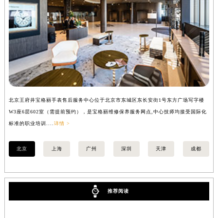
安徽省芜湖市镜湖区中山路步行街宝格丽售后服务中心（需提前预约）
安徽省宣城市宣州区叠嶂西路宝格丽售后服务中心（需提前预约）
福建省龙岩市新罗区九一南路宝格丽售后服务中心（需提前预约）
福建省南平市建阳区人民西路宝格丽售后服务中心（需提前预约）
福建省宁德市蕉城区天湖东路宝格丽售后服务中心（需提前预约）
福建省莆田市城厢区霞林街道荔华东大道宝格丽售后服务中心（需提前预约）
福建省三明市三元区东乾二路宝格丽售后服务中心（需提前预约）
北京王府井宝格丽手表售后服务中心位于北京市东城区东长安街1号东方广场写字楼
上
福建省漳州市龙文区步港路宝格丽售后服务中心（需提前预约）
W3座6层602室（需提前预约），是宝格丽维修保养服务网点,中心技师均接受国际化
3
江苏省常州市新北区龙锦路1590号现代传媒中心5号楼10层1008室宝格丽售后服务中心（需提前预约）
标准的职业培训....
详情 >
职业
江苏省淮安市清江浦区淮海北路宝格丽售后服务中心（需提前预约）
江苏省连云港市海州区通灌北路宝格丽售后服务中心（需提前预约）
北京
上海
广州
深圳
天津
成都
江苏省南京市秦淮区中山南路1号南京中心22层22-C1-C3室宝格丽售后服务中心（需提前预约）
江苏省宿迁市宿城区西湖路宝格丽售后服务中心（需提前预约）
江苏省泰州市海陵区永定东路399号置地商务中心东塔（华润万象城）17层1706室宝格丽售后服务中心（需提前预约）
推荐阅读
江苏省徐州市鼓楼区淮海东路29号苏宁广场IFC国际金融中心35层3508室宝格丽售后服务中心（需提前预约）
江苏省盐城市盐都区世纪大道5号盐城金融城写字楼1号楼16层1604室宝格丽售后服务中心（需提前预约）