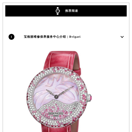
吉林省辽源市龙山区人民大街宝格丽售后服务中心（需提前预约）
推荐阅读
吉林省梅河口市新华街道梅河大街宝格丽售后服务中心（需提前预约）
吉林省四平市铁东区紫气大路与南九经街交汇处宝格丽售后服务中心（需提前预约）
吉林省松原市宁江区五环大街宝格丽售后服务中心（需提前预约）
1
宝格丽维修保养服务中心介绍 | Bvlgari
吉林省通化市东昌区环通乡江南大街宝格丽售后服务中心（需提前预约）
吉林省延边市延吉市解放路宝格丽售后服务中心（需提前预约）
辽宁省鞍山市铁东区站前街宝格丽售后服务中心（需提前预约）
辽宁省本溪市平山区胜利路宝格丽售后服务中心（需提前预约）
辽宁省朝阳市双塔区新华路宝格丽售后服务中心（需提前预约）
辽宁省丹东市振兴区七经街宝格丽售后服务中心（需提前预约）
辽宁省抚顺市新抚区东一路宝格丽售后服务中心（需提前预约）
辽宁省阜新市海州区解放大街宝格丽售后服务中心（需提前预约）
辽宁省葫芦岛市连山区中央路宝格丽售后服务中心（需提前预约）
辽宁省锦州市古塔区中央大街宝格丽售后服务中心（需提前预约）
辽宁省辽阳市白塔区新运大街宝格丽售后服务中心（需提前预约）
辽宁省盘锦市兴隆台区石油大街宝格丽售后服务中心（需提前预约）