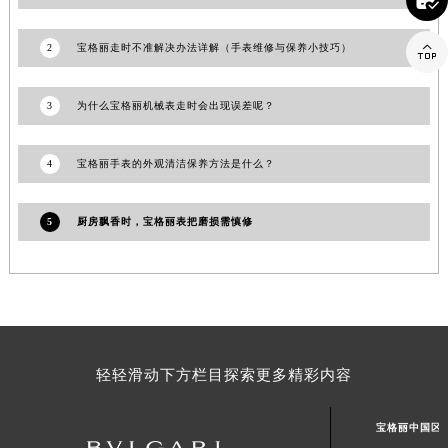

安徽省亳州市谯城区魏武大道宝格丽售后服务中心（需提前预约）

安徽省池州市贵池区长江路宝格丽售后服务中心（需提前预约）
2
宝格丽走时不准解决办法详解（手表维修与保养小技巧）
安徽省滁州市琅琊区南谯北路宝格丽售后服务中心（需提前预约）
安徽省阜阳市颍州区颍州北路宝格丽售后服务中心（需提前预约）
3
为什么宝格丽机械表走时会出现误差呢？
安徽省淮北市相山区淮海路宝格丽售后服务中心（需提前预约）
安徽省淮南市田家庵区国庆中路宝格丽售后服务中心（需提前预约）
4
宝格丽手表的外观清洁保养方法是什么？
安徽省黄山市屯溪区黄山西路宝格丽售后服务中心（需提前预约）
安徽省六安市金安区解放中路宝格丽售后服务中心（需提前预约）
5
厨房飘香时，宝格丽表把磨损需慎修
安徽省马鞍山市雨山区湖南西路宝格丽售后服务中心（需提前预约）
安徽省宿州市埇桥区人民中路宝格丽售后服务中心（需提前预约）
安徽省铜陵市铜官区石城大道宝格丽售后服务中心（需提前预约）
安徽省芜湖市镜湖区中山路步行街宝格丽售后服务中心（需提前预约）
安徽省宣城市宣州区叠嶂西路宝格丽售后服务中心（需提前预约）
轻轻滑动下方栏目探索更多精彩内容
福建省龙岩市新罗区九一南路宝格丽售后服务中心（需提前预约）
福建省南平市建阳区人民西路宝格丽售后服务中心（需提前预约）
宝格丽中国区
福建省宁德市蕉城区天湖东路宝格丽售后服务中心（需提前预约）