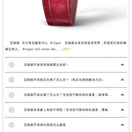
辽宁省铁岭市银州区南马路宝格丽售后服务中心（需提前预约）
辽宁省营口市站前区市府路与渤海大街交叉口宝格丽售后服务中心（需提前预约）
辽宁省沈阳市沈河区中街路137号亨得利名表维修授权店1楼宝格丽售后服务中心（需提前预约）
辽宁省沈阳市沈河区中街路83号亨得利名表维修授权店1楼宝格丽售后服务中心（需提前预约）
北京市朝阳区建国门外大街甲6号华熙国际中心D座11层1102室宝格丽售后服务中心（北京总部）（需提前预约）
宝格丽 官方售后服务中心 Bvlgari 宝格丽从来没有改变世界，而是把它留给佩
北京市东城区东长安街1号王府井东方广场W3座6层602室宝格丽售后服务中心（需提前预约）
戴它的人。 Bvlgari will never cha......
详情 >
河北省保定市竞秀区朝阳北大街北国先天下宝格丽售后服务中心（需提前预约）
内蒙古自治区阿拉善盟市左旗土尔扈特大街宝格丽售后服务中心（需提前预约）
2
宝格丽手表保养指南重点内容！
内蒙古自治区巴彦淖尔市临河区新华街宝格丽售后服务中心（需提前预约）
3
宝格丽手表机芯生锈了怎么办？（机芯生锈的解决方法）
内蒙古自治区包头市青山区幸福路甲3号王府井百货名表维修宝格丽售后服务中心（需提前预约）
内蒙古自治区赤峰市红山区哈达街宝格丽售后服务中心（需提前预约）
4
宝格丽手表走慢了怎么办？专业技巧教你轻松修复，精准再现时间魅力
内蒙古自治区鄂尔多斯市东胜区伊金霍洛街宝格丽售后服务中心（需提前预约）
内蒙古自治区呼伦贝尔市海拉尔区中央街宝格丽售后服务中心（需提前预约）
5
宝格丽名表蒙上划痕不用愁！专业技巧教你轻松修复，重焕奢华光彩
内蒙古自治区通辽市科尔沁区明仁大街宝格丽售后服务中心（需提前预约）
内蒙古自治区乌海市海勃湾区人民南路宝格丽售后服务中心（需提前预约）
6
宝格丽手表表针脱落怎么修复
内蒙古自治区乌兰察布市集宁区恩和大街宝格丽售后服务中心（需提前预约）