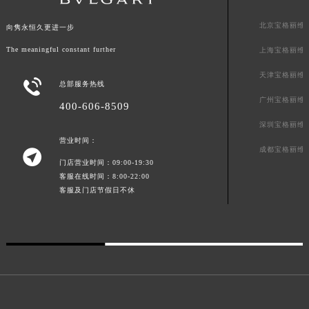
福建省莆田市城厢区霞林街道荔华东大道宝格丽售后服务中心（需提前预约）
北京宝格丽维
向隽永恒久更进一步
福建省三明市三元区东乾二路宝格丽售后服务中心（需提前预约）
The meaningful constant further
上海宝格丽维
福建省漳州市龙文区步港路宝格丽售后服务中心（需提前预约）
江苏省常州市新北区龙锦路1590号现代传媒中心5号楼10层1008室宝格丽售后服务中心（需提前预约）
天津宝格丽维

总部服务热线
江苏省淮安市清江浦区淮海北路宝格丽售后服务中心（需提前预约）
广州宝格丽维
400-606-8509
江苏省连云港市海州区通灌北路宝格丽售后服务中心（需提前预约）
深圳宝格丽维
江苏省南京市秦淮区中山南路1号南京中心22层22-C1-C3室宝格丽售后服务中心（需提前预约）
营业时间：
江苏省宿迁市宿城区西湖路宝格丽售后服务中心（需提前预约）
成都宝格丽维

门店营业时间：09:00-19:30
江苏省泰州市海陵区永定东路399号置地商务中心东塔（华润万象城）17层1706室宝格丽售后服务中心（需提前预约）
客服在线时间：8:00-22:00
江苏省徐州市鼓楼区淮海东路29号苏宁广场IFC国际金融中心35层3508室宝格丽售后服务中心（需提前预约）
客服及门店节假日不休
江苏省盐城市盐都区世纪大道5号盐城金融城写字楼1号楼16层1604室宝格丽售后服务中心（需提前预约）
江苏省扬州市邗江区国展路29号星耀天地写字楼1号楼18层1803室宝格丽售后服务中心（需提前预约）
江苏省镇江市京口区中山东路宝格丽售后服务中心（需提前预约）
江西省抚州市临川区赣东大道宝格丽售后服务中心（需提前预约）
江西省赣州市章贡区文清路宝格丽售后服务中心（需提前预约）
江西省吉安市吉州区井冈山大道宝格丽售后服务中心（需提前预约）