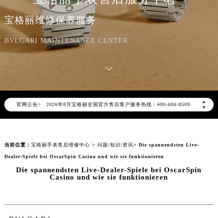
宝格丽维修保养服务
BVLGARI MAINTENANCE CENTER
2026年8月宝格丽中国区售后服务网络优化升级公告
2026年8月宝格丽全国官方售后客户服务热线：400-606-8509
▲
官网公告>
宝格丽官方全国统一服务热线400-606-8509，服务覆盖中国大陆、香港、澳门、台湾全部区域（非大陆需加拨“+86”）
▼
2026年8月宝格丽售后服务中心最新网点地址：
北京市朝阳区建国门外大街甲6号华熙国际中心写字楼D座11层1102室（北京总部）（需提前预约）
当前位置：
宝格丽手表售后维修中心
>
问题/知识/资讯
> Die spannendsten Live-
北京市东城区东长安街1号东方广场写字楼W3座6层602室（需提前预约）
Dealer-Spiele bei OscarSpin Casino und wie sie funktionieren
天津市和平区赤峰道136号天津国际金融中心写字楼26层2603室（需提前预约）
Die spannendsten Live-Dealer-Spiele bei OscarSpin
上海市徐汇区虹桥路3号港汇中心写字楼2座37层3705室（需提前预约）
Casino und wie sie funktionieren
上海市黄浦区南京东路299号宏伊国际广场写字楼8层806室（需提前预约）
南京市秦淮区中山南路1号（新街口）南京中心写字楼22层C1-1室（需提前预约）
常州市新北区龙锦路1590号现代传媒中心写字楼5号楼10层1008室（需提前预约）