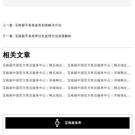
苏州市苏州工业园区星港街199号苏州中心办公楼C座22层08室（需提前预约）
武汉市江汉区解放大道686号世界贸易大厦38层09室（需提前预约）
南宁市青秀区金湖路59号地王大厦12楼1224室（需提前预约）
上一篇:
宝格丽手表表盘有划痕解决方法
合肥市蜀山区潜山路111号万象城华润大厦B座12楼03室（需提前预约）
下一篇:
宝格丽手表表带过长处理方法深度解析
泉州市丰泽区宝洲路729号浦西万达中心写字楼A座7楼709室（需提前预约）
青岛市南区山东路6号华润大厦B座22层04室（需提前预约）
相关文章
烟台市芝罘区胜利路139号万达金融中心A座907室（需提前预约）
长春市朝阳区西安大路727号中银大厦A座(旺进大厦)18层09室（需提前预约）
宝格丽中国官方售后服务中心｜网点地址与电话权威信息公示（2026年7月最新）
宝格丽中国官方售后服务中心｜网点地址及24小时热线权威信息公示（2026年7月最新）
宝格丽中国官方售后服务中心｜网点地址及24小时电话权威信息公示（2026年7月最新）
宝格丽中国官方售后服务中心｜详细网点地址及服务电话权威信息公示（2026年7月最新）
贵阳市南明区都司高架桥路33号亨特国际金融中心14楼14D（需提前预约）
宝格丽中国官方售后服务中心｜详细网点地址与电话权威信息公示（2026年7月最新）
宝格丽中国官方售后服务中心｜详细网点地址及热线权威信息公示（2026年7月最新）
昆明市盘龙区北京路928号同德昆明广场写字楼10层06室（需提前预约）
宝格丽中国官方售后服务中心｜详细地址与官方热线权威信息公示（2026年7月最新）
宝格丽中国官方售后服务中心｜网点地址及官方热线权威信息公示（2026年7月最新）
石家庄市长安区中山东路39号勒泰中心写字楼B座13层07室（需提前预约）
宝格丽中国官方售后服务中心｜网点地址与官方电话权威信息公示（2026年7月最新）
宝格丽中国官方售后服务中心｜详细地址和官方售后电话权威信息公示（2026年7月最新）
西安市碑林区南关正街88号华侨城长安国际中心E座6楼10室（需提前预约）
海口市龙华区金贸东路5号海口华润大厦B座17层1707室（需提前预约）
唐山市路南区新华东道100号万达广场写字楼A座10层1002室（需提前预约）
宝格丽保养
台州市椒江区东海大道1800号腾达中心东1幢20楼2002室（需提前预约）
内蒙古自治区呼和浩特市玉泉区大学西街70号华润万象城写字楼（鄂尔多斯大厦）23层2326室（需提前预约）