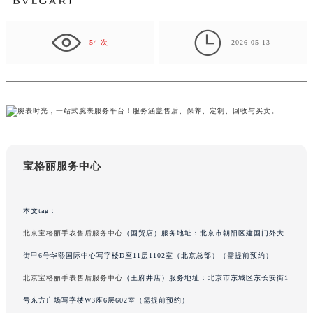
徐州市鼓楼区淮海东路29号苏宁广场IFC国际金融中心写字楼35层3508室（需提前预约）

扬州市邗江区国展路29号星耀天地写字楼1号楼18层1803室（需提前预约）
54 次
2026-05-13
盐城市盐都区世纪大道5号盐城金融城写字楼1号楼16层1604室（需提前预约）
泰州市海陵区永定东路399号置地商务中心东塔写字楼（华润万象城）17层1706室（需提前预约）
宁波市江北区大闸南路500号来福士广场办公楼20层2009室（需提前预约）
杭州市上城区钱江路1366号华润大厦写字楼A座5层503-5室（需提前预约）
金华市金东区东市南街777号金华万达广场写字楼4号楼22层2209室（需提前预约）
绍兴市越城区胜利东路379号世茂天际中心写字楼8层805室（需提前预约）
宝格丽服务中心
嘉兴市南湖区广益路705号嘉兴世界贸易中心写字楼A座13层1304室（需提前预约）
南昌市红谷滩新区红谷中大道998号绿地双子塔（中央广场）A1座办公楼14层07室（需提前预约）
济南市历下区经十路11111号华润中心写字楼（万象城）15层1508室（需提前预约）
本文tag：
广州市天河区天河路230号万菱汇国际中心写字楼A塔7层704室（需提前预约）
北京宝格丽手表售后服务中心
（国贸店）服务地址：北京市朝阳区建国门外大
广州市越秀区环市东路371-375号世界贸易中心大厦南塔写字楼15层07室（需提前预约）
街甲6号华熙国际中心写字楼D座11层1102室（北京总部）（需提前预约）
深圳市罗湖区深南东路5001号华润大厦写字楼17层1701室（需提前预约）
北京宝格丽手表售后服务中心
（王府井店）服务地址：北京市东城区东长安街1
惠州市惠城区江北文昌一路7号华贸大厦写字楼1座30层05室（需提前预约）
号东方广场写字楼W3座6层602室（需提前预约）
厦门市思明区湖滨东路95号华润大厦写字楼B座11层1104室（需提前预约）