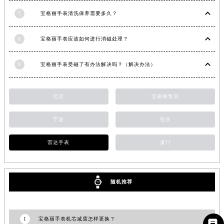
内蒙古自治区锡林郭勒盟市锡林浩特市光明街与额尔敦路交叉口宝格丽售后服务中心（需提前预约）
7
宝格丽手表清洗保养需要多久？
内蒙古自治区兴安盟市乌兰浩特市兴安大街宝格丽售后服务中心（需提前预约）
山西省大同市平城区迎宾街宝格丽售后服务中心（需提前预约）
8
宝格丽手表应该如何进行消磁处理？
山西省晋城市城区黄华街宝格丽售后服务中心（需提前预约）
9
宝格丽手表受磁了有办法解决吗？（解决办法）
山西省晋中市榆次区顺城街宝格丽售后服务中心（需提前预约）
山西省临汾市尧都区解放路宝格丽售后服务中心（需提前预约）
山西省吕梁市离石区永宁中路与建设街交叉口宝格丽售后服务中心（需提前预约）
北京
宝格丽售后
山西省朔州市朔城区怡西路与鄯阳西街交汇处宝格丽售后服务中心（需提前预约）
宁波
包头
山西省忻州市忻府区和平东街与七一南路交叉口宝格丽售后服务中心（需提前预约）
山西省阳泉市郊区平阳东街与新城大道交叉口宝格丽售后服务中心（需提前预约）
雷达手表
厦门
山西省运城市盐湖区河东街宝格丽售后服务中心（需提前预约）
山西省长治市潞州区英雄中路宝格丽售后服务中心（需提前预约）
山西省太原市迎泽区迎泽街道解放路15号亨得利名表维修授权店3楼宝格丽售后服务中心（需提前预约）
随机推荐
天津市和平区赤峰道136号天津国际金融中心26层2603室宝格丽售后服务中心（需提前预约）
安徽省安庆市迎江区人民路宝格丽售后服务中心（需提前预约）
1
宝格丽手表机芯减震怎样更换？
安徽省蚌埠市蚌山区淮河路宝格丽售后服务中心（需提前预约）