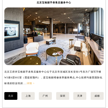
北京宝格丽手表售后服务中心
甘肃省兰州市七里河区西津西路16号兰州中心写字楼21层2102室（需提前预约）
重庆市解放碑渝中区民权路28号英利国际金融中心写字楼20层01室（需提前预约）
黑龙江省大庆市萨尔图区会战大街宝格丽售后服务中心（需提前预约）
黑龙江省鹤岗市向阳区红军路宝格丽售后服务中心（需提前预约）
黑龙江省黑河市爱辉区中央街宝格丽售后服务中心（需提前预约）
黑龙江省鸡西市鸡冠区红军路宝格丽售后服务中心（需提前预约）
黑龙江省佳木斯市向阳区长安路宝格丽售后服务中心（需提前预约）
黑龙江省牡丹江市东安区太平路宝格丽售后服务中心（需提前预约）
黑龙江省七台河市桃山区大同街宝格丽售后服务中心（需提前预约）
黑龙江省齐齐哈尔市龙沙区龙华路宝格丽售后服务中心（需提前预约）
北京王府井宝格丽手表售后服务中心位于北京市东城区东长安街1号东方广场写字楼
上
黑龙江省双鸭山市尖山区新兴大街宝格丽售后服务中心（需提前预约）
W3座6层602室（需提前预约），是宝格丽维修保养服务网点,中心技师均接受国际化
3
黑龙江省绥化市北林区新华街与康庄路交叉口宝格丽售后服务中心（需提前预约）
标准的职业培训....
详情 >
职业
黑龙江省伊春市伊美区通河路宝格丽售后服务中心（需提前预约）
吉林省白城市洮北区明仁南街宝格丽售后服务中心（需提前预约）
北京
上海
广州
深圳
天津
成都
吉林省白山市浑江区浑江大街宝格丽售后服务中心（需提前预约）
吉林省吉林市船营区河南街宝格丽售后服务中心（需提前预约）