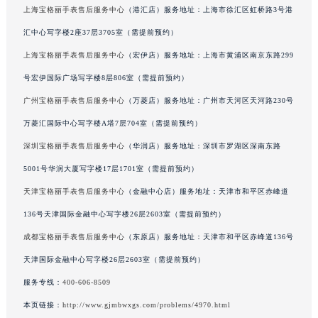
上海宝格丽手表售后服务中心
（港汇店）服务地址：上海市徐汇区虹桥路3号港
福州市鼓楼区五四路128-1号恒力城写字楼15层03室（需提前预约）
汇中心写字楼2座37层3705室（需提前预约）
成都市锦江区人民东路6号SAC东原中心写字楼24层2406B室（需提前预约）
重庆市江北区观音桥步行街2号融恒时代广场写字楼9层902室（需提前预约）
上海宝格丽手表售后服务中心
（宏伊店）服务地址：上海市黄浦区南京东路299
长沙市芙蓉区定王台街道建湘路393号世茂环球金融中心写字楼（芙蓉广场）10层13室（需提前预约）
号宏伊国际广场写字楼8层806室（需提前预约）
郑州市二七区铭功路10号华润大厦写字楼29层2905室（需提前预约）
广州宝格丽手表售后服务中心
（万菱店）服务地址：广州市天河区天河路230号
太原市迎泽区解放路15号亨得利名表服务中心（品牌授权店）3层整层（需提前预约）
万菱汇国际中心写字楼A塔7层704室（需提前预约）
沈阳市沈河区中街路137号亨得利名表服务中心（品牌授权店）1层整层（需提前预约）
深圳宝格丽手表售后服务中心
（华润店）服务地址：深圳市罗湖区深南东路
沈阳市沈河区中街路83号亨得利名表服务中心（品牌授权店）1层整层（需提前预约）
5001号华润大厦写字楼17层1701室（需提前预约）
乌鲁木齐市天山区红山路26号时代广场（CCMALL）C座17层17-B（需提前预约）
天津宝格丽手表售后服务中心
（金融中心店）服务地址：天津市和平区赤峰道
温州市鹿城区锦绣路1067号置信广场10层1015室（需提前预约）
哈尔滨市道里区友谊西路600号富力中心T2座写字楼29层03室（需提前预约）
136号天津国际金融中心写字楼26层2603室（需提前预约）
大连市中山区人民路15号国际金融大厦7层G室（需提前预约）
成都宝格丽手表售后服务中心
（东原店）服务地址：天津市和平区赤峰道136号
佛山市禅城区季华五路57号万科金融中心C座12层1205室（需提前预约）
天津国际金融中心写字楼26层2603室（需提前预约）
东莞市东城街道鸿福东路1号民盈国贸中心T1写字楼9层907室（需提前预约）
服务专线：
400-606-8509
无锡市梁溪区人民中路139号恒隆广场写字楼1座11层1104室（需提前预约）
本页链接：
http://www.gjmbwxgs.com/problems/4970.html
南通市崇川区工农路57号圆融广场写字楼16层1603室（需提前预约）