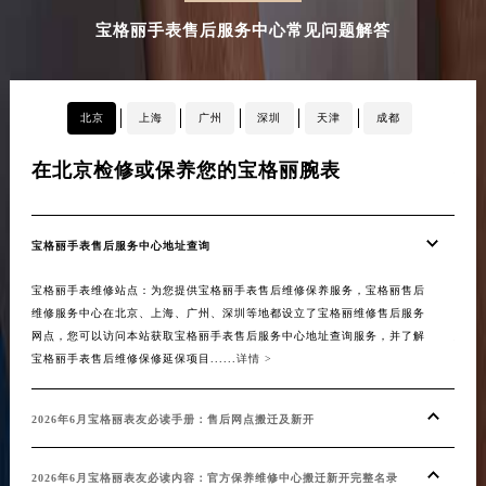
宝格丽手表售后服务中心常见问题解答
北京
上海
广州
深圳
天津
成都
在北京检修或保养您的宝格丽腕表
在
宝格丽手表售后服务中心地址查询
20
宝格丽手表维修站点：为您提供宝格丽手表售后维修保养服务，宝格丽售后
【宝
维修服务中心在北京、上海、广州、深圳等地都设立了宝格丽维修售后服务
级。
网点，您可以访问本站获取宝格丽手表售后服务中心地址查询服务，并了解
建了
宝格丽手表售后维修保修延保项目......
详情 >
售后
丽中国
2026年6月宝格丽表友必读手册：售后网点搬迁及新开
20
2026年6月宝格丽表友必读内容：官方保养维修中心搬迁新开完整名录