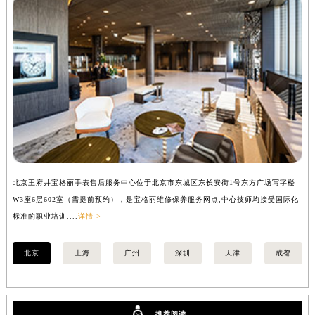
北京王府井宝格丽手表售后服务中心位于北京市东城区东长安街1号东方广场写字楼
上
W3座6层602室（需提前预约），是宝格丽维修保养服务网点,中心技师均接受国际化
3
标准的职业培训....
详情 >
职业
北京
上海
广州
深圳
天津
成都
推荐阅读