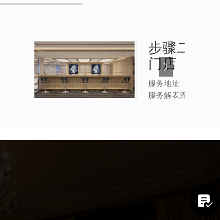
步骤二：
宝
门店
服务地址
服务解表流程
