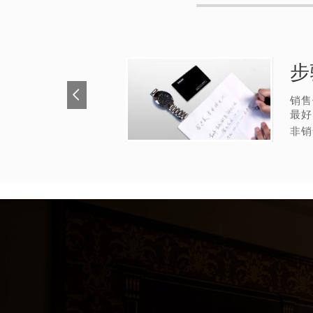
步
销售
最好
非销