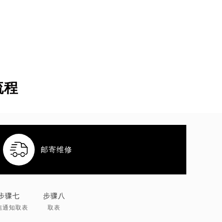
流程

邮寄维修
步骤七
步骤八
信通知取表
取表