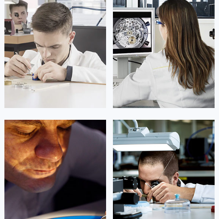
凯罗尔·切尔西
达芙妮·克劳迪娅
资深宝格丽技师
资深宝格丽技师
是宝格丽手表售后服务中心
是宝格丽手表售后服务中心
(宝格丽保养维修中心)
(宝格丽保养维修中心)
的高级技师之一
的高级技师之一
Beijing bvlgari Maintain center
Shanghai bvlgari Maintain center


北京宝格丽维修
上海宝格丽维修