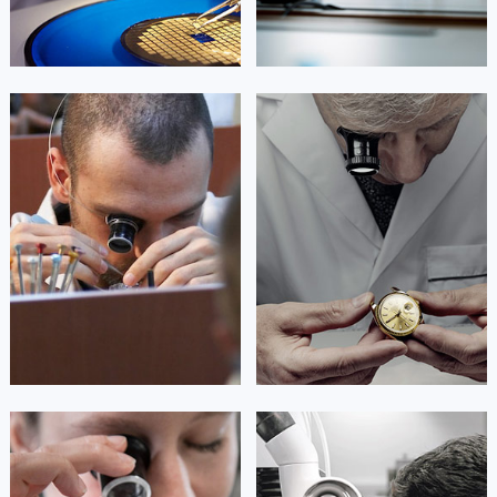
艾德琳·亚历桑德拉
艾莉森·安吉莉亚
资深宝格丽技师
资深宝格丽技师
是宝格丽手表售后服务中心
是宝格丽手表售后服务中心
(宝格丽保养维修中心)
(宝格丽保养维修中心)
的高级技师之一
的高级技师之一
Guangzhou bvlgari Maintain center
Shenzhen bvlgari Maintain center


广州宝格丽维修
深圳宝格丽维修
安尼塔·阿普里尔
贝亚特·布兰奇
资深宝格丽技师
资深宝格丽技师
是宝格丽手表售后服务中心
是宝格丽手表售后服务中心