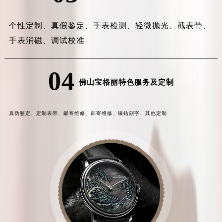
个性定制、
真假鉴定、
手表检测、
轻微抛光、
截表带、
手表消磁、
调试校准
04
佛山宝格丽特色服务及定制
真伪鉴定、
定制表带、
邮寄维修、
邮寄维修、
镶钻刻字、
其他定制