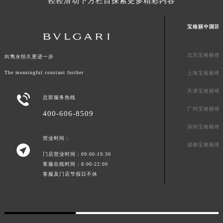
轻轻滑动下方栏目探索更多精彩内容
宝格丽中国区
北京宝格丽维
向隽永恒久更进一步
The meaningful constant further
上海宝格丽维
天津宝格丽维

总部服务热线
广州宝格丽维
400-606-8509
深圳宝格丽维
营业时间：
成都宝格丽维

门店营业时间：09:00-19:30
客服在线时间：8:00-22:00
客服及门店节假日不休