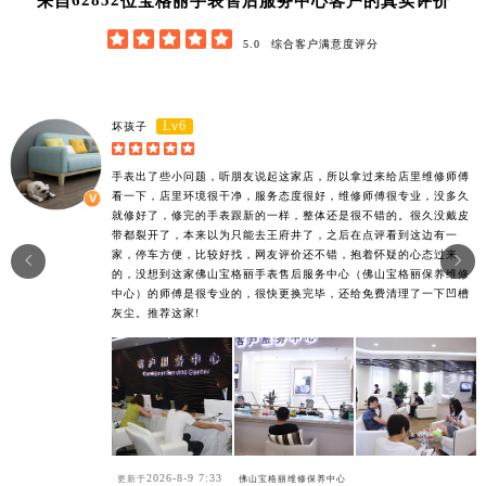
62852
来自
位宝格丽手表售后服务中心客户的真实评价





5.0
综合客户满意度评分
Lv6
坏孩子





手表出了些小问题，听朋友说起这家店，所以拿过来给店里维修师傅
看一下，店里环境很干净，服务态度很好，维修师傅很专业，没多久
就修好了，修完的手表跟新的一样，整体还是很不错的。很久没戴皮
带都裂开了，本来以为只能去王府井了，之后在点评看到这边有一
家，停车方便，比较好找，网友评价还不错，抱着怀疑的心态过来


的，没想到这家佛山宝格丽手表售后服务中心（佛山宝格丽保养维修
中心）的师傅是很专业的，很快更换完毕，还给免费清理了一下凹槽
灰尘。推荐这家!
2026-8-9 7:33
更新于
佛山宝格丽维修保养中心